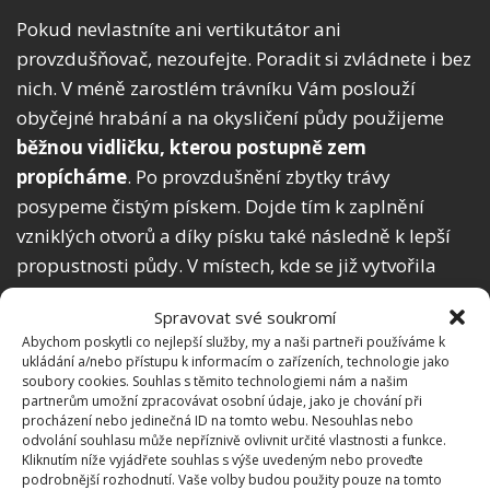
Pokud nevlastníte ani vertikutátor ani
provzdušňovač, nezoufejte. Poradit si zvládnete i bez
nich. V méně zarostlém trávníku Vám poslouží
obyčejné hrabání a na okysličení půdy použijeme
běžnou vidličku, kterou postupně zem
propícháme
. Po provzdušnění zbytky trávy
posypeme čistým pískem. Dojde tím k zaplnění
vzniklých otvorů a díky písku také následně k lepší
propustnosti půdy. V místech, kde se již vytvořila
suchá kola, je potřeba zasít novou trávu. Ideální je
Spravovat své soukromí
zvolit stejnou směs, aby nedošlo k odlišnému
Abychom poskytli co nejlepší služby, my a naši partneři používáme k
zbarvení trávníku.
ukládání a/nebo přístupu k informacím o zařízeních, technologie jako
soubory cookies. Souhlas s těmito technologiemi nám a našim
partnerům umožní zpracovávat osobní údaje, jako je chování při
procházení nebo jedinečná ID na tomto webu. Nesouhlas nebo
odvolání souhlasu může nepříznivě ovlivnit určité vlastnosti a funkce.
Kliknutím níže vyjádřete souhlas s výše uvedeným nebo proveďte
podrobnější rozhodnutí. Vaše volby budou použity pouze na tomto