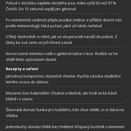
Pokud v obrázku najdete skrytého psa, máte vyšší IQ než 97 %
Čechů. Do 15 sekund uspějí jen géniové
Po extrémních vedrech přijde prudká změna: V příštích dnech nás
podle meteorologů čeká počasí, jaké už nikdo nečekal
57letý obchodník si všiml, jak se skupina lidí naváží do policie. Z
lásky ke své zemi se jich ihned zastal
Novorozené miminko našli v igelitové tašce v lese. Rodiče se ho
chtěli tímto způsobem zbavit
Recepty a vaření
Jahodový kompot bez zbytečné chemie: Rychlá zásoba sladkého
letního ovoce do sklenic
Mazanec bez kalendáře: Chutná svátečně, ale hodí se ke kávě
klidně i v srpnu
Šťavnatá domácí šunka pro každého, kdo chce vědět, co si dává na
chleba
Jednoduchý domácí chléb bez hnětení: Křupavý bochník s minimem