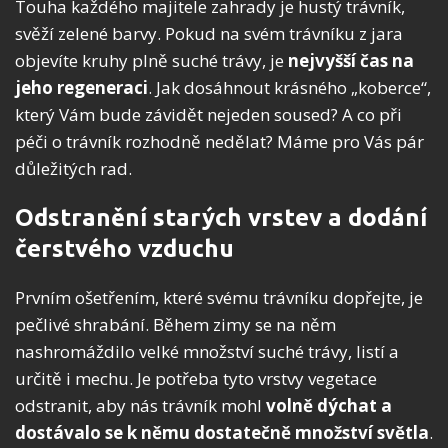
Touha každého majitele zahrady je hustý trávník,
svěží zelené barvy. Pokud na svém trávníku z jara
objevíte kruhy plně suché trávy, je
nejvyšší čas na
jeho regeneraci
. Jak dosáhnout krásného „koberce“,
který Vám bude závidět nejeden soused? A co při
péči o trávník rozhodně nedělat? Máme pro Vás pár
důležitých rad.
Odstranění starých vrstev a dodání
čerstvého vzduchu
Prvním ošetřením, které svému trávníku dopřejte, je
pečlivé shrabání. Během zimy se na něm
nashromáždilo velké množství suché trávy, listí a
určitě i mechu. Je potřeba tyto vrstvy vegetace
odstranit, aby nás trávník mohl
volně dýchat a
dostávalo se k němu dostatečně množství světla
.