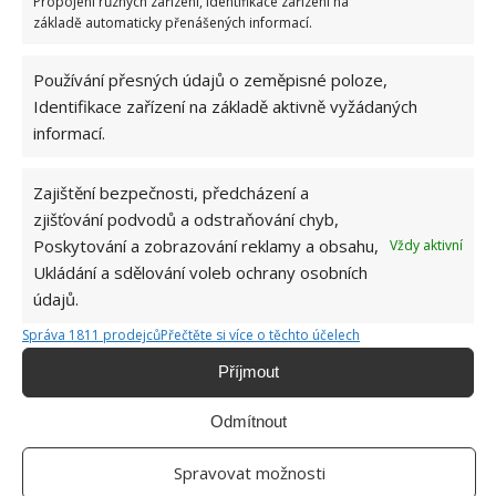
Propojení různých zařízení, Identifikace zařízení na
K otestování nám stačí do země píchnout. Pokud je
základě automaticky přenášených informací.
půda suchá i v hloubce 5 cm, bude potřeba
zavlažování uměle podpořit. Zalévat trávník je
Používání přesných údajů o zeměpisné poloze,
ideální ráno.
Identifikace zařízení na základě aktivně vyžádaných
informací.
Zdroj: GardeningKnowHow
Zajištění bezpečnosti, předcházení a
zjišťování podvodů a odstraňování chyb,
Poskytování a zobrazování reklamy a obsahu,
Vždy aktivní
Ukládání a sdělování voleb ochrany osobních
údajů.
Správa 1811 prodejců
Přečtěte si více o těchto účelech
Příjmout
Odmítnout
Spravovat možnosti