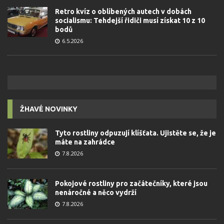
Retro kvíz o oblíbených autech v dobách
socialismu: Tehdejší řidiči musí získat 10 z 10
bodů
6.5.2026
ŽHAVÉ NOVINKY
Tyto rostliny odpuzují klíšťata. Ujistěte se, že je
máte na zahrádce
7.8.2026
Pokojové rostliny pro začátečníky, které jsou
nenáročné a něco vydrží
7.8.2026