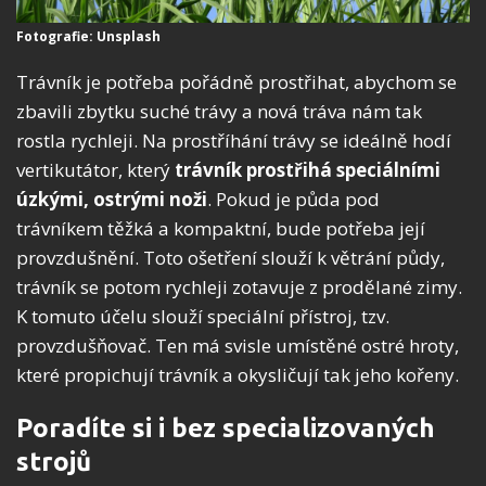
Fotografie: Unsplash
Trávník je potřeba pořádně prostřihat, abychom se
zbavili zbytku suché trávy a nová tráva nám tak
rostla rychleji. Na prostříhání trávy se ideálně hodí
vertikutátor, který
trávník prostřihá speciálními
úzkými, ostrými noži
. Pokud je půda pod
trávníkem těžká a kompaktní, bude potřeba její
provzdušnění. Toto ošetření slouží k větrání půdy,
trávník se potom rychleji zotavuje z prodělané zimy.
K tomuto účelu slouží speciální přístroj, tzv.
provzdušňovač. Ten má svisle umístěné ostré hroty,
které propichují trávník a okysličují tak jeho kořeny.
Poradíte si i bez specializovaných
strojů