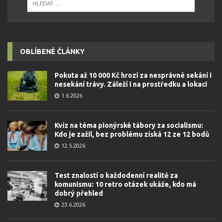
OBLÍBENÉ ČLÁNKY
Pokuta až 10 000 Kč hrozí za nesprávné sekání i
nesekání trávy. Záleží i na prostředku a lokaci
1.6.2026
Kvíz na téma pionýrské tábory za socialismu:
Kdo je zažil, bez problému získá 12 ze 12 bodů
12.5.2026
Test znalostí o každodenní realitě za
komunismu: 10 retro otázek ukáže, kdo má
dobrý přehled
23.6.2026