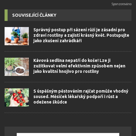
SOUVISEJÍCÍ ČLÁNKY
Správný postup při sázení růží je zásadní pro
zdraví rostliny a zajistí krásný květ. Postupujte
jako zkušení zahrádkáři
Kávová sedlina nepatří do koše! Lze ji
zužitkovat velmi efektivním způsobem nejen
jako kvalitní hnojivo pro rostliny
S úspěšným pěstováním rajčat pomůže vhodný
soused. Měsíček lékařský podpoří i růst a
odežene škůdce