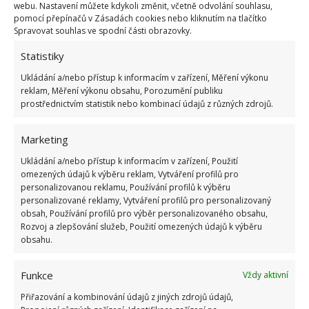
webu. Nastavení můžete kdykoli změnit, včetně odvolání souhlasu,
pomocí přepínačů v Zásadách cookies nebo kliknutím na tlačítko
Spravovat souhlas ve spodní části obrazovky.
Statistiky
Ukládání a/nebo přístup k informacím v zařízení, Měření výkonu
reklam, Měření výkonu obsahu, Porozumění publiku
prostřednictvím statistik nebo kombinací údajů z různých zdrojů.
Fotografie: Unsplash
Marketing
Ukládání a/nebo přístup k informacím v zařízení, Použití
Aby nám trávník vydržel co nejdéle, vyplatí se
omezených údajů k výběru reklam, Vytváření profilů pro
investovat čas i peníze do jeho pravidelné výživy.
personalizovanou reklamu, Používání profilů k výběru
personalizované reklamy, Vytváření profilů pro personalizovaný
Dobré hnojivo pro trávník obsahuje dusík, fosfor a
obsah, Používání profilů pro výběr personalizovaného obsahu,
draslík. Dusík je vhodný pro podporu rychlého růstu,
Rozvoj a zlepšování služeb, Použití omezených údajů k výběru
fosfor nám zajistí správný vývoj kořenů a draslík
obsahu.
podporuje odolnost trávy proti podmínkám
Funkce
Vždy aktivní
okolí
. Pokud během jara dochází k silným dešťům,
není nutné se již více starat o zavlažování.
Přiřazování a kombinování údajů z jiných zdrojů údajů,