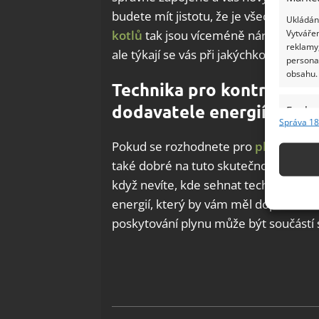
budete mít jistotu, že je všechno spr
Ukládání
Vytvářen
kotlů
tak jsou víceméně nárazovou zál
reklamy,
ale týkají se vás při jakýchkoliv změná
persona
obsahu.
Technika pro kontrolu a r
dodavatele energií
Funkc
Správa 18
Přiřazov
Pokud se rozhodnete pro
plynový ko
Identifi
také dobré na tuto skutečnost nezapo
Použív
když nevíte, kde sehnat technika pro
základ
energií, který by vám měl doporučit t
poskytování plynu může být součástí sl
Zajišt
odstra
Ukládá