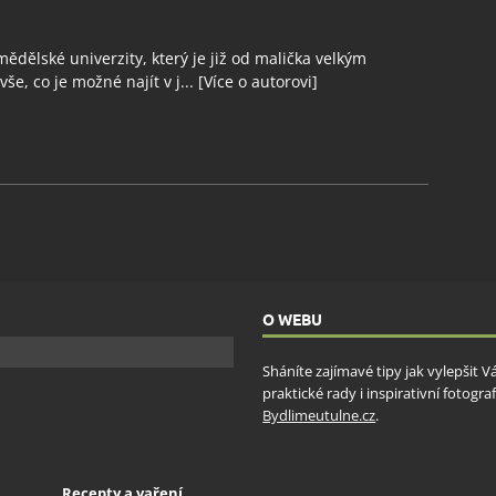
ědělské univerzity, který je již od malička velkým
še, co je možné najít v j...
[Více o autorovi]
O WEBU
Sháníte zajímavé tipy jak vylepšit 
praktické rady i inspirativní fotog
Bydlimeutulne.cz
.
Recepty a vaření