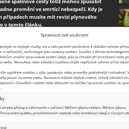
ené spalinové cesty totiž mohou způsobit
nadno promění ve smrtící nebezpečí. Kdy je
h případech musíte mít revizi plynového
mo v tomto článku.
Spravovat své soukromí
omeňte alespoň jednou za rok
oskytli co nejlepší služby, my a naši partneři používáme k ukládání a/nebo příst
m o zařízeních, technologie jako soubory cookies. Souhlas s těmito technologiem
ontrola kotlů
minimálně jednou ročně. Zpravidla
tnerům umožní zpracovávat osobní údaje, jako je chování při procházení nebo j
Pokud máte větší kotel, nebo víte, že se spalinové
to webu. Nesouhlas nebo odvolání souhlasu může nepříznivě ovlivnit určité vlastn
 ke kontrole i pravidelné čištění. Důkladným
 níže vyjádřete souhlas s výše uvedeným nebo proveďte podrobnější rozhodnutí. 
 že se něco pokazí. Při pořízení plynového kotle tak
žity pouze na tomto webu. Nastavení můžete kdykoli změnit, včetně odvolání so
epínačů v Zásadách cookies nebo kliknutím na tlačítko Spravovat souhlas ve spod
oly.
.
ách a pořízení nových zařízení
iky
 a/nebo přístup k informacím v zařízení, Měření výkonu reklam, Měření výkonu
nového kotle, nebo budete provádět úpravy na
Porozumění publiku prostřednictvím statistik nebo kombinací údajů z různých zdr
 provést revizi. Technik prověří, jestli je všechno
e všemi součástmi splňuje dané normy. Díky tomu
ing