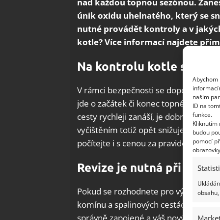
nad každou topnou sezónou. Zanes
únik oxidu uhelnatého, který se s
nutné provádět kontroly a v jakýc
kotle? Více informací najdete pří
Na kontrolu kotle si vzp
Abychom p
informací
V rámci bezpečnosti se doporučuje
k
našim par
jde o začátek či konec topné sezóny. 
ID na tom
funkce.
cesty rychleji zanáší, je dobré přidat
Kliknutím
vyčištěním totiž opět snižujete riziko,
budou pou
pomocí př
počítejte i s cenou za pravidelné kontr
obrazovky
Revize je nutná při oprav
Statist
Ukládání
Pokud se rozhodnete pro výměnu ply
obsahu, 
komínu a spalinových cestách, je nutné
správně zapojené a váš nový kotel s
Market