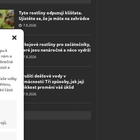
Tyto rostliny odpuzují klíšťata.
Ujistěte se, že je máte na zahrádce
7.8.2026
Pokojové rostliny pro začátečníky,
které jsou nenáročné a něco vydrží
upu k
i nám a
7.8.2026
edinečná
osti a
Využití dešťové vody v
Vaše volby
domácnosti: Tři způsoby, jak její
uhlasu,
měkkost promění váš úklid
ní části
7.8.2026
ojů.