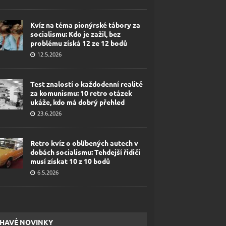
Kvíz na téma pionýrské tábory za
socialismu: Kdo je zažil, bez
problému získá 12 ze 12 bodů
12.5.2026
Test znalostí o každodenní realitě
za komunismu: 10 retro otázek
ukáže, kdo má dobrý přehled
23.6.2026
Retro kvíz o oblíbených autech v
dobách socialismu: Tehdejší řidiči
musí získat 10 z 10 bodů
6.5.2026
HAVÉ NOVINKY