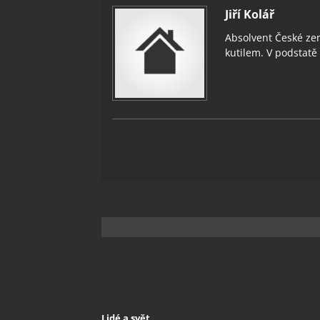
Jiří Kolář
Absolvent České zem
kutilem. V podstatě v
Lidé a svět