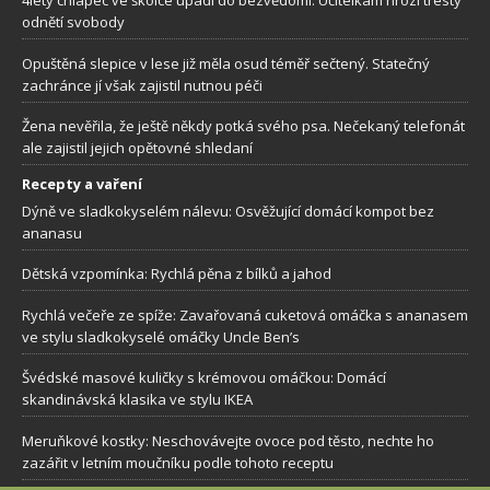
4letý chlapec ve školce upadl do bezvědomí. Učitelkám hrozí tresty
odnětí svobody
Opuštěná slepice v lese již měla osud téměř sečtený. Statečný
zachránce jí však zajistil nutnou péči
Žena nevěřila, že ještě někdy potká svého psa. Nečekaný telefonát
ale zajistil jejich opětovné shledaní
Recepty a vaření
Dýně ve sladkokyselém nálevu: Osvěžující domácí kompot bez
ananasu
Dětská vzpomínka: Rychlá pěna z bílků a jahod
Rychlá večeře ze spíže: Zavařovaná cuketová omáčka s ananasem
ve stylu sladkokyselé omáčky Uncle Ben’s
Švédské masové kuličky s krémovou omáčkou: Domácí
skandinávská klasika ve stylu IKEA
Meruňkové kostky: Neschovávejte ovoce pod těsto, nechte ho
zazářit v letním moučníku podle tohoto receptu