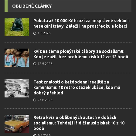
OBLÍBENÉ ČLÁNKY
Pokuta až 10 000 Kč hrozí za nesprávné sekání i
nesekání trávy. Záleží i na prostředku a lokaci
1.6.2026
Kvíz na téma pionýrské tábory za socialismu:
Kdo je zažil, bez problému získá 12 ze 12 bodů
12.5.2026
Test znalostí o každodenní realitě za
komunismu: 10 retro otázek ukáže, kdo má
dobrý přehled
23.6.2026
Retro kvíz o oblíbených autech v dobách
socialismu: Tehdejší řidiči musí získat 10 z 10
bodů
6.5.2026