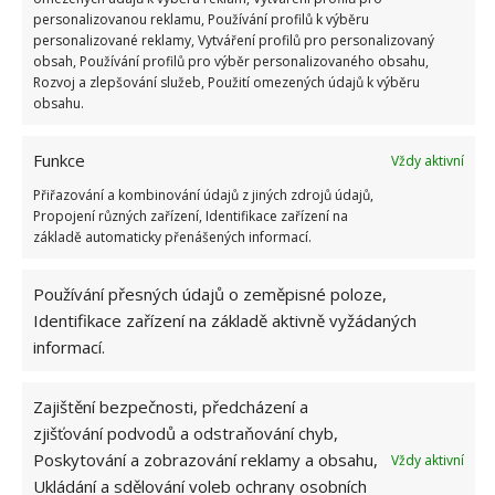
jednoduše pokrájejte na menší kousky a dejte do
personalizovanou reklamu, Používání profilů k výběru
trouby usušit. Později je rozemelte a vzniklý prášek
personalizované reklamy, Vytváření profilů pro personalizovaný
obsah, Používání profilů pro výběr personalizovaného obsahu,
si uschovejte. Jednou za čas nasypte menší množství
Rozvoj a zlepšování služeb, Použití omezených údajů k výběru
ke kořenům a zkombinujte se zálivkou.
obsahu.
Funkce
Vždy aktivní
Přiřazování a kombinování údajů z jiných zdrojů údajů,
Propojení různých zařízení, Identifikace zařízení na
základě automaticky přenášených informací.
Používání přesných údajů o zeměpisné poloze,
Identifikace zařízení na základě aktivně vyžádaných
informací.
Zajištění bezpečnosti, předcházení a
zjišťování podvodů a odstraňování chyb,
Poskytování a zobrazování reklamy a obsahu,
Vždy aktivní
Ukládání a sdělování voleb ochrany osobních