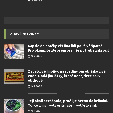
ŽHAVÉ NOVINKY
Kapsle do pračky většina lidí používá špatně.
Pro okamžité zlepšení praní je potřeba zakročit
9.8.2026
Zápalkové hnojivo na rostliny působí jako živá
voda. Dodá jim látky, které nenajdete ani v
obchodě
9.8.2026
Její okolí nechápalo, proč lije beton do kelímků.
To, co z nich vytvořila, všem vytřelo zrak
9.8.2026