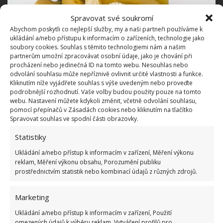
Spravovat své soukromí
Abychom poskytli co nejlepší služby, my a naši partneři používáme k
ukládání a/nebo přístupu k informacím o zařízeních, technologie jako
soubory cookies. Souhlas s těmito technologiemi nám a našim
partnerům umožní zpracovávat osobní údaje, jako je chování při
procházení nebo jedinečná ID na tomto webu. Nesouhlas nebo
odvolání souhlasu může nepříznivě ovlivnit určité vlastnosti a funkce.
Kliknutím níže vyjádřete souhlas s výše uvedeným nebo proveďte
podrobnější rozhodnutí. Vaše volby budou použity pouze na tomto
Fotografie: Pixabay
webu. Nastavení můžete kdykoli změnit, včetně odvolání souhlasu,
pomocí přepínačů v Zásadách cookies nebo kliknutím na tlačítko
Slupky ve vodě chvíli povařte. Nechte vychladit a
Spravovat souhlas ve spodní části obrazovky.
následně s tímto výživným výluhem polijte kořeny
Statistiky
orchidejí. Díky povaření došlo k uvolnění důležitých
Ukládání a/nebo přístup k informacím v zařízení, Měření výkonu
živin přímo do vody.
reklam, Měření výkonu obsahu, Porozumění publiku
prostřednictvím statistik nebo kombinací údajů z různých zdrojů.
Banánový prášek
Marketing
Druhou variantou hnojiva, které si klidně uschováte i
Ukládání a/nebo přístup k informacím v zařízení, Použití
na pozdější použití, je banánový prášek. Slupky
omezených údajů k výběru reklam, Vytváření profilů pro