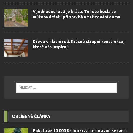
V jednoduchosti je krása. Tohoto hesla se
můžete držet i při stavbě a zařizování domu
Dřevo v hlavní roli. Krásné stropní konstrukce,
které vás inspirují
OBLÍBENÉ ČLÁNKY
Pokuta až 10 000 Kč hrozí za nesprávné sekání i