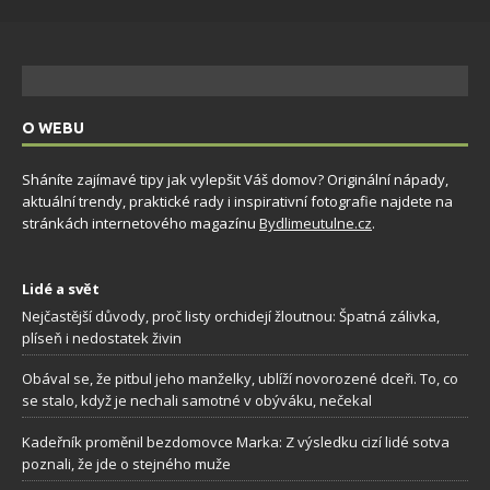
O WEBU
Sháníte zajímavé tipy jak vylepšit Váš domov? Originální nápady,
aktuální trendy, praktické rady i inspirativní fotografie najdete na
stránkách internetového magazínu
Bydlimeutulne.cz
.
Lidé a svět
Nejčastější důvody, proč listy orchidejí žloutnou: Špatná zálivka,
plíseň i nedostatek živin
Obával se, že pitbul jeho manželky, ublíží novorozené dceři. To, co
se stalo, když je nechali samotné v obýváku, nečekal
Kadeřník proměnil bezdomovce Marka: Z výsledku cizí lidé sotva
poznali, že jde o stejného muže