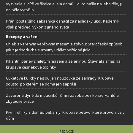
Vyzvedla si dítě ve školce a jela domů. To, co našla na jeho těle, ji
do běla vytočilo
Přání postaršího zákazníka označil za nadlidský úkol. Kadeřník
však předvedl výkon z jiného světa
Recepty a vaření
Chléb s vařeným vepřovým masem a šťávou: Staročeský způsob,
jak z jednoduché suroviny udělat pořádné jídlo
Pikantní pánev s mletým masem a zeleninou: Šťavnatá směs na
křupavé česnekové topinky
Cuketové kuličky nejsou jen nouzovka ze zahrady: Křupavé
sousto, po kterém se doma jen zapráší
Zavařená dýně do moučníků: Zimní zásoba bez konzervantů a
zbytečné práce
Pivní rohlíky z domácí pekárny: Křupavé pečivo, které provoní celý
dům
REDAKCE