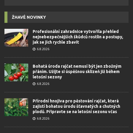
ŽHAVÉ NOVINKY
Profesionální zahradnice vytvořila přehled
nejnebezpečnějších škůdců rostlin a postupy,
jak se jich rychle zbavit
6.8.2026
Bohatá úroda rajčat nemusí být jen zbožným
přáním. Užijte si úspěšnou sklizeň již během
letošní sezony
6.8.2026
Přírodní hnojiva pro pěstování rajčat, která
zajistí bohatou úrodu šťavnatých a chutných
plodů. Připravte se na letošní sezonu včas
6.8.2026