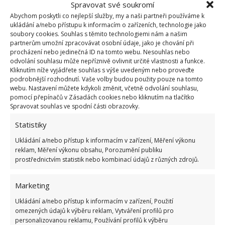
Spravovat své soukromí
S aplikací barvy postupujte vždy tak, aby
Abychom poskytli co nejlepší služby, my a naši partneři používáme k
ukládání a/nebo přístupu k informacím o zařízeních, technologie jako
nejkoncentrovanější (nejvýraznější) barva byla ve
soubory cookies. Souhlas s těmito technologiemi nám a našim
partnerům umožní zpracovávat osobní údaje, jako je chování při
spodní části předmětu, zdi, látky apod. Směrem nahoru
procházení nebo jedinečná ID na tomto webu. Nesouhlas nebo
je pak potřeba na sytosti barvy ubírat. Není to složitá
odvolání souhlasu může nepříznivě ovlivnit určité vlastnosti a funkce.
Kliknutím níže vyjádřete souhlas s výše uvedeným nebo proveďte
technika, ale vyžaduje cit pro barvy a zručnost.
podrobnější rozhodnutí. Vaše volby budou použity pouze na tomto
Případně se můžete inspirovat, pokud si netroufáte
webu. Nastavení můžete kdykoli změnit, včetně odvolání souhlasu,
pomocí přepínačů v Zásadách cookies nebo kliknutím na tlačítko
sami na určitou kombinaci barev.
Spravovat souhlas ve spodní části obrazovky.
Statistiky
Ukládání a/nebo přístup k informacím v zařízení, Měření výkonu
reklam, Měření výkonu obsahu, Porozumění publiku
prostřednictvím statistik nebo kombinací údajů z různých zdrojů.
Marketing
Ukládání a/nebo přístup k informacím v zařízení, Použití
omezených údajů k výběru reklam, Vytváření profilů pro
personalizovanou reklamu, Používání profilů k výběru