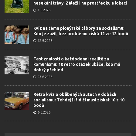
nesekání trávy. Záleží i na prostředku a lokaci
1.6.2026
Kvíz na téma pionýrské tábory za socialismu:
Kdo je zažil, bez problému získá 12 ze 12 bodů
12.5.2026
Test znalostí o každodenní realitě za
komunismu: 10 retro otázek ukáže, kdo má
dobrý přehled
23.6.2026
Retro kvíz o oblíbených autech v dobách
socialismu: Tehdejší řidiči musí získat 10 z 10
bodů
6.5.2026