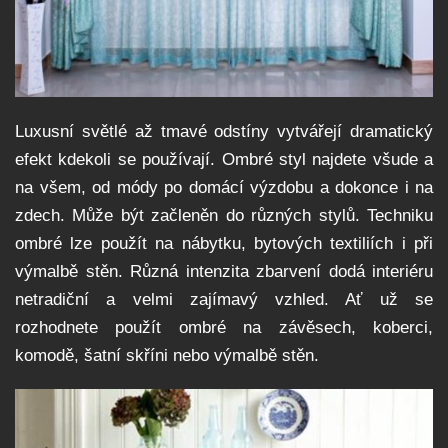
Luxusní světlé až tmavé odstíny vytvářejí dramatický
efekt kdekoli se používají. Ombré styl najdete všude a
na všem, od módy po domácí výzdobu a dokonce i na
zdech. Může být začleněn do různých stylů. Techniku
ombré lze použít na nábytku, bytových textiliích i při
výmalbě stěn. Různá intenzita zbarvení dodá interiéru
netradiční a velmi zajímavý vzhled. Ať už se
rozhodnete použít ombré na závěsech, koberci,
komodě, šatní skříni nebo výmalbě stěn.