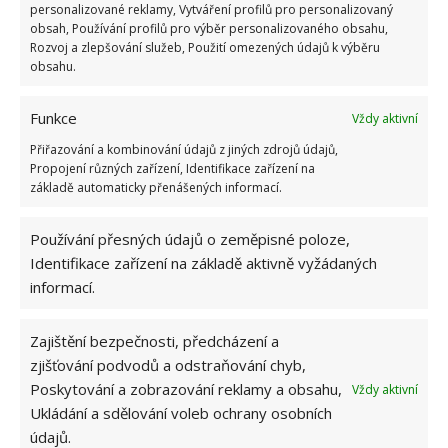
personalizované reklamy, Vytváření profilů pro personalizovaný
obsah, Používání profilů pro výběr personalizovaného obsahu,
Rozvoj a zlepšování služeb, Použití omezených údajů k výběru
obsahu.
Funkce
Vždy aktivní
Přiřazování a kombinování údajů z jiných zdrojů údajů,
Propojení různých zařízení, Identifikace zařízení na
Na nábytku uplatníte ombré jednoduchým způsobem.
základě automaticky přenášených informací.
Stačí, když šuplíky komody natřete každý jinou barvou,
při zachování stupňování sytosti. Pokud jste kreativní,
Používání přesných údajů o zeměpisné poloze,
můžete si vytvořit zajímavý závěs, záclonu, povlečení,
Identifikace zařízení na základě aktivně vyžádaných
stěnu, nábytek, kobereček. A pokud se vám tvořit
informací.
nechce, dá se koupit i mnoho hotových výrobků.
Zajímavě vypadá také schodiště zdobené touto
Zajištění bezpečnosti, předcházení a
zjišťování podvodů a odstraňování chyb,
technikou. Uplatnit ji můžete zkrátka na všem a všude.
Poskytování a zobrazování reklamy a obsahu,
Vždy aktivní
Ukládání a sdělování voleb ochrany osobních
údajů.