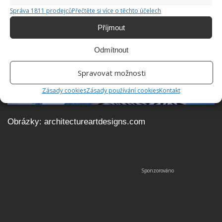
Správa 1811 prodejců
Přečtěte si více o těchto účelech
Příjmout
Odmítnout
Spravovat možnosti
Zásady cookies
Zásady používání cookies
Kontakt
Obrázky: architectureartdesigns.com