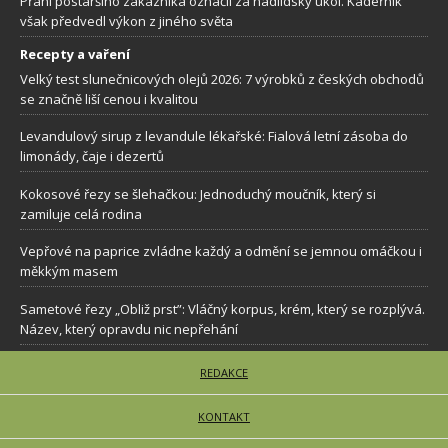
Přání postaršího zákazníka označil za nadlidský úkol. Kadeřník
však předvedl výkon z jiného světa
Recepty a vaření
Velký test slunečnicových olejů 2026: 7 výrobků z českých obchodů
se značně liší cenou i kvalitou
Levandulový sirup z levandule lékařské: Fialová letní zásoba do
limonády, čaje i dezertů
Kokosové řezy se šlehačkou: Jednoduchý moučník, který si
zamiluje celá rodina
Vepřové na paprice zvládne každý a odmění se jemnou omáčkou i
měkkým masem
Sametové řezy „Obliž prst”: Vláčný korpus, krém, který se rozplývá.
Název, který opravdu nic nepřehání
REDAKCE
KONTAKT