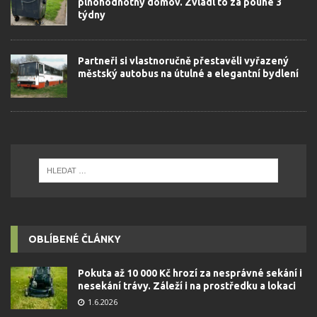
plnohodnotný domov. Zvládl to za pouhé 3
týdny
Partneři si vlastnoručně přestavěli vyřazený
městský autobus na útulné a elegantní bydlení
OBLÍBENÉ ČLÁNKY
Pokuta až 10 000 Kč hrozí za nesprávné sekání i
nesekání trávy. Záleží i na prostředku a lokaci
1.6.2026