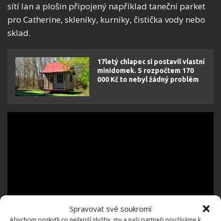
sítí lan a plošin připojený například taneční parket
pro Catherine, skleníky, kurníky, čistička vody nebo
sklad.
17letý chlapec si postavil vlastní
minidomek. S rozpočtem 170
000 Kč to nebyl žádný problém
Spravovat své soukromí
Abychom poskytli co nejlepší služby, my a naši partneři používáme k