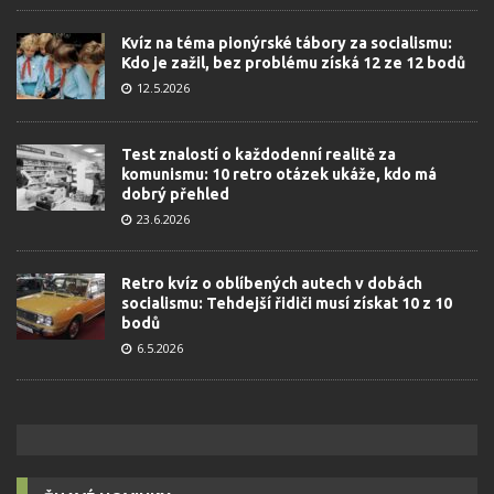
Kvíz na téma pionýrské tábory za socialismu:
Kdo je zažil, bez problému získá 12 ze 12 bodů
12.5.2026
Test znalostí o každodenní realitě za
komunismu: 10 retro otázek ukáže, kdo má
dobrý přehled
23.6.2026
Retro kvíz o oblíbených autech v dobách
socialismu: Tehdejší řidiči musí získat 10 z 10
bodů
6.5.2026