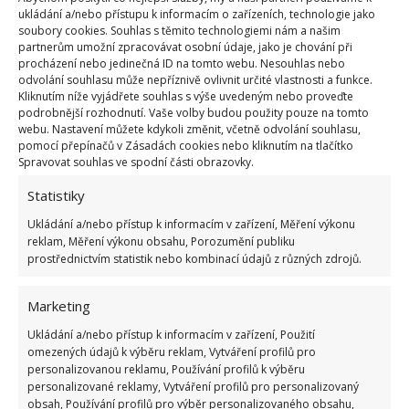
ukládání a/nebo přístupu k informacím o zařízeních, technologie jako
soubory cookies. Souhlas s těmito technologiemi nám a našim
partnerům umožní zpracovávat osobní údaje, jako je chování při
procházení nebo jedinečná ID na tomto webu. Nesouhlas nebo
odvolání souhlasu může nepříznivě ovlivnit určité vlastnosti a funkce.
Kliknutím níže vyjádřete souhlas s výše uvedeným nebo proveďte
podrobnější rozhodnutí. Vaše volby budou použity pouze na tomto
webu. Nastavení můžete kdykoli změnit, včetně odvolání souhlasu,
pomocí přepínačů v Zásadách cookies nebo kliknutím na tlačítko
Spravovat souhlas ve spodní části obrazovky.
A že je bydlení opravdu v souladu s přírodou,
Statistiky
dokládá to, že je nutné pravidelně nahrazovat uhnilé
Ukládání a/nebo přístup k informacím v zařízení, Měření výkonu
kusy dřeva nebo
nahrazovat poničené části po
reklam, Měření výkonu obsahu, Porozumění publiku
bouřkách
. Tyto opravy teď provádí Catherine sama,
prostřednictvím statistik nebo kombinací údajů z různých zdrojů.
neboť Wayne nedávno zemřel na rakovinu. Jak však
Catherine uvádí, nachází se tam, kam patří, a proto
Marketing
ani neuvažuje o tom, že by se odstěhovala.
Ukládání a/nebo přístup k informacím v zařízení, Použití
omezených údajů k výběru reklam, Vytváření profilů pro
personalizovanou reklamu, Používání profilů k výběru
Zdroj:
Insider
personalizované reklamy, Vytváření profilů pro personalizovaný
obsah, Používání profilů pro výběr personalizovaného obsahu,