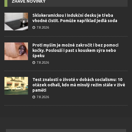
ŽHAVÉ NOVINKY
Sklokeramickou i indukční desku je třeba
vhodně čistit. Pomůže například jedlá soda
7.8.2026
Proti myším je možné zakročit i bez pomoci
kočky. Poslouží i past s kouskem sýra nebo
špeku
7.8.2026
Test znalostí o životě v dobách socialismu: 10
otázek odhalí, kdo má minulý režim stále v živé
paměti
7.8.2026