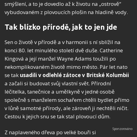
smýšlení, a to je dovedlo až k životu na „ostrově“
vybudovaném z plovoucích plošin na hladině vody.
Tak blízko přírodě, jak to jen jde
Sen o životě v přírodě a v harmonii s ní sblížil na
konci 80. let minulého století dvě duše. Catherine
Kingová a její manžel Wayne Adams toužili po
nekomplikovaném životě mimo město. Pár let nato
se tak
usadili v odlehlé zátoce v Britské Kolumbii
a začali si budovat svůj vlastní svět. Přírodní
léčitelka, tanečnice a umělkyně v jedné osobě
společně s manželem sochařem chtěli bydlet přímo
v lůně samotné přírody, ale zároveň ji nechtěli ničit.
Cestou k jejich snu se tak stal plovoucí dům.
Z naplaveného dřeva po velké bouři si