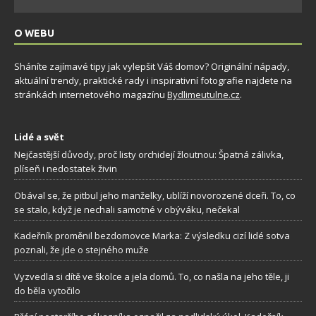
O WEBU
Sháníte zajímavé tipy jak vylepšit Váš domov? Originální nápady,
aktuální trendy, praktické rady i inspirativní fotografie najdete na
stránkách internetového magazínu
Bydlimeutulne.cz
.
Lidé a svět
Nejčastější důvody, proč listy orchidejí žloutnou: Špatná zálivka,
plíseň i nedostatek živin
Obával se, že pitbul jeho manželky, ublíží novorozené dceři. To, co
se stalo, když je nechali samotné v obýváku, nečekal
Kadeřník proměnil bezdomovce Marka: Z výsledku cizí lidé sotva
poznali, že jde o stejného muže
Vyzvedla si dítě ve školce a jela domů. To, co našla na jeho těle, ji
do běla vytočilo