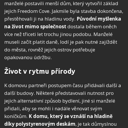
manželé postavili menší dům, který vytvořil základ
jejich Freedom Cove. Jakmile byla stavba dokončena,
přestěhovali ji na hladinu vody.
Původní myšlenka
na život mimo společnost
dostala během oněch
více než třiceti let trochu jinou podobu. Manželé
museli začít platit daně, lodí je pak nutné zajíždět
do města, rovněž jejich ostrov potřebuje
opakovanou údržbu.
Život v rytmu přírody
K domovu partneři postupem času přidávali další a
další budovy. Některé představovali nutnost pro
jejich alternativní způsob bydlení, jiné si manželé
přidali, aby se mohli i nadále věnovat svým
koníčkům.
K domu, který se vznáší na hladině
díky polystyrenovým deskám
, je tak důmyslnou