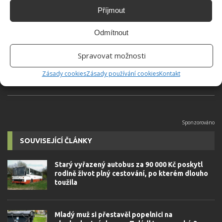
Příjmout
Jiří Kolář
Absolvent České zemědělské
Odmítnout
univerzity, který je již od malička
velkým kutilem. V podstatě vše, co je
Spravovat možnosti
možné najít v j...
[Více o autorovi]
Zásady cookies
Zásady používání cookies
Kontakt
SOUVISEJÍCÍ ČLÁNKY
Starý vyřazený autobus za 90 000 Kč poskytl
rodině život plný cestování, po kterém dlouho
toužila
Mladý muž si přestavěl popelnici na