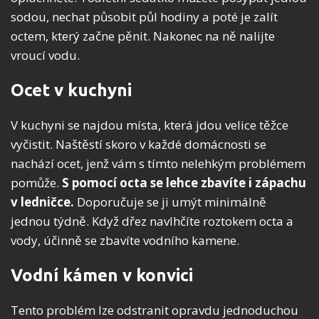
sodou, nechat působit půl hodiny a poté je zalít
octem, který začne pěnit. Nakonec na ně nalijte
vroucí vodu.
Ocet v kuchyni
V kuchyni se najdou místa, která jdou velice těžce
vyčistit. Naštěstí skoro v každé domácnosti se
nachází ocet, jenž vám s tímto nelehkým problémem
pomůže.
S pomocí octa se lehce zbavíte i zápachu
v ledničce.
Doporučuje se ji umýt minimálně
jednou týdně. Když dřez navlhčíte roztokem octa a
vody, účinně se zbavíte vodního kamene.
Vodní kámen v konvici
Tento problém lze odstranit opravdu jednoduchou