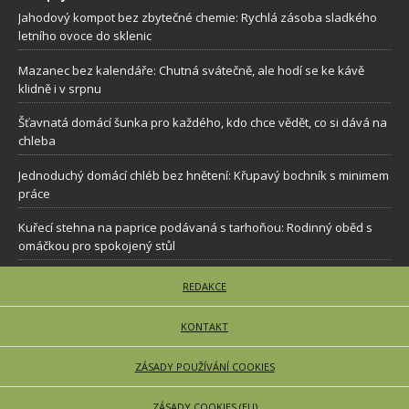
Jahodový kompot bez zbytečné chemie: Rychlá zásoba sladkého
letního ovoce do sklenic
Mazanec bez kalendáře: Chutná svátečně, ale hodí se ke kávě
klidně i v srpnu
Šťavnatá domácí šunka pro každého, kdo chce vědět, co si dává na
chleba
Jednoduchý domácí chléb bez hnětení: Křupavý bochník s minimem
práce
Kuřecí stehna na paprice podávaná s tarhoňou: Rodinný oběd s
omáčkou pro spokojený stůl
REDAKCE
KONTAKT
ZÁSADY POUŽÍVÁNÍ COOKIES
ZÁSADY COOKIES (EU)