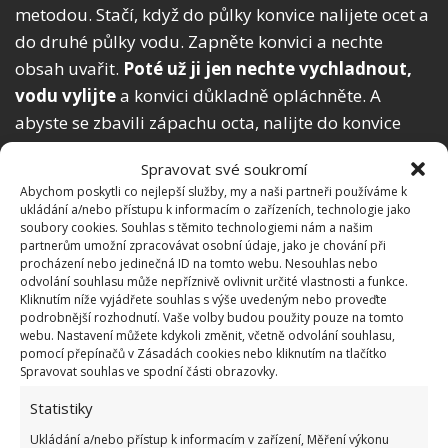
metodou. Stačí, když do půlky konvice nalijete ocet a
do druhé půlky vodu. Zapněte konvici a nechte
obsah uvařit.
Poté už ji jen nechte vychladnout,
vodu vylijte
a konvici důkladně opláchněte. A
abyste se zbavili zápachu octa, nalijte do konvice
vodu, zakápněte ji citronovou šťávou a opět ji nechte
Spravovat své soukromí
uvařit.
Abychom poskytli co nejlepší služby, my a naši partneři používáme k
ukládání a/nebo přístupu k informacím o zařízeních, technologie jako
soubory cookies. Souhlas s těmito technologiemi nám a našim
partnerům umožní zpracovávat osobní údaje, jako je chování při
procházení nebo jedinečná ID na tomto webu. Nesouhlas nebo
odvolání souhlasu může nepříznivě ovlivnit určité vlastnosti a funkce.
Kliknutím níže vyjádřete souhlas s výše uvedeným nebo proveďte
podrobnější rozhodnutí. Vaše volby budou použity pouze na tomto
webu. Nastavení můžete kdykoli změnit, včetně odvolání souhlasu,
pomocí přepínačů v Zásadách cookies nebo kliknutím na tlačítko
Spravovat souhlas ve spodní části obrazovky.
Statistiky
Ukládání a/nebo přístup k informacím v zařízení, Měření výkonu