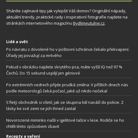
Sháníte zajímavé tipy jak vylepšit Váš domov? Originální nápady,
aktuální trendy, praktické rady i inspirativní fotografie najdete na
stránkách internetového magazínu
Bydlimeutulne.cz
.
Lidé a svět
Po návratu z dovolené ho v poštovní schránce čekalo překvapení.
Úřady jej považují za mrtvého
Pokud v obrázku najdete skrytého psa, máte vyšší IQ než 97 %
Čechů. Do 15 sekund uspějí jen géniové
Po extrémních vedrech přijde prudká změna: V příštích dnech nás
podle meteorologů čeká počasí, jaké už nikdo nečekal
57letý obchodník si všiml, jak se skupina lidí naváží do policie. Z
lásky ke své zemi se jich ihned zastal
Novorozené miminko našli v igelitové tašce v lese. Rodiče se ho
chtěli tímto způsobem zbavit
Recepty a vaření