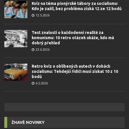
Kvíz na téma pionýrské tábory za socialismu:
Kdo je zažil, bez problému získá 12 ze 12 bodů
12.5.2026
Test znalostí o každodenní realitě za
komunismu: 10 retro otázek ukáže, kdo má
dobrý přehled
23.6.2026
Retro kvíz o oblíbených autech v dobách
socialismu: Tehdejší řidiči musí získat 10 z 10
bodů
6.5.2026
ŽHAVÉ NOVINKY