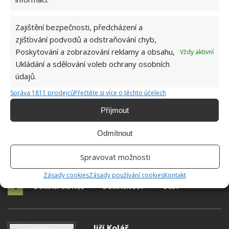
Zajištění bezpečnosti, předcházení a
zjišťování podvodů a odstraňování chyb,
Poskytování a zobrazování reklamy a obsahu,
Vždy aktivní
Ukládání a sdělování voleb ochrany osobních
údajů.
Správa 1811 prodejců
Přečtěte si více o těchto účelech
Příjmout
Odmítnout
Spravovat možnosti
Zásady cookies
Zásady používání cookies
Kontakt
DOMÁCÍ ČISTIČE
DOMÁCNOST
OCET
Jiří Kolář