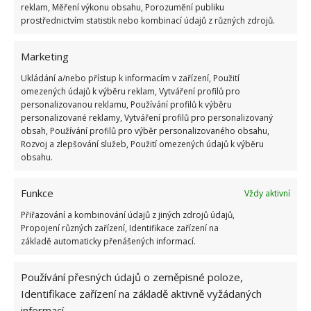
reklam, Měření výkonu obsahu, Porozumění publiku
prostřednictvím statistik nebo kombinací údajů z různých zdrojů.
Fotografie: Freepik
Marketing
Co rozhodně nemýt octem
Ukládání a/nebo přístup k informacím v zařízení, Použití
omezených údajů k výběru reklam, Vytváření profilů pro
Ve vaší domácnosti je hned několik věcí, které byste
personalizovanou reklamu, Používání profilů k výběru
personalizované reklamy, Vytváření profilů pro personalizovaný
rozhodně octem mýt neměli. Kdybyste například
obsah, Používání profilů pro výběr personalizovaného obsahu,
použili ocet na žehličku,
může se stát, že způsobí
Rozvoj a zlepšování služeb, Použití omezených údajů k výběru
korozi topných těles
, a tím dojde k úplnému
obsahu.
poškození žehličky. Také ho určitě nepoužívejte na
Funkce
myčku, pracovní desky, které jsou z mramoru nebo z
Vždy aktivní
jiného přírodního kamene, a také na elektronické
Přiřazování a kombinování údajů z jiných zdrojů údajů,
Propojení různých zařízení, Identifikace zařízení na
obrazovky.
základě automaticky přenášených informací.
Zdroj:
Porady Interia
Používání přesných údajů o zeměpisné poloze,
Identifikace zařízení na základě aktivně vyžádaných
informací.