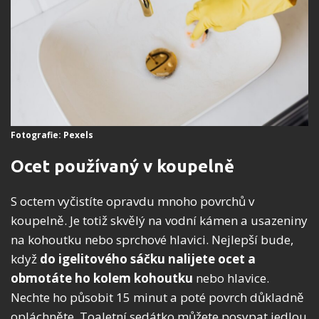
Fotografie: Pexels
Ocet používaný v koupelně
S octem vyčistíte opravdu mnoho povrchů v
koupelně. Je totiž skvělý na vodní kámen a usazeniny
na kohoutku nebo sprchové hlavici. Nejlepší bude,
když
do igelitového sáčku nalijete ocet a
obmotáte ho kolem kohoutku
nebo hlavice.
Nechte ho působit 15 minut a poté povrch důkladně
opláchněte. Toaletní sedátko můžete posypat jedlou