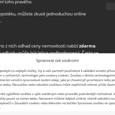
dání toho pravého.
ypotéku, můžete zkusit jednoduchou online
i
.
o z nich odhad ceny nemovitosti nabízí
zdarma
a odhadu může být lehce podhodnocená. Často se
20 %,
které banka z ceny nemovitosti pomyslně
Spravovat své soukromí
ické nejistoty.
oskytli co nejlepší služby, my a naši partneři používáme k ukládání a/nebo příst
m o zařízeních, technologie jako soubory cookies. Souhlas s těmito technologiem
e, připravte si částky v řádech jednotek tisíců.
tnerům umožní zpracovávat osobní údaje, jako je chování při procházení nebo j
to webu. Nesouhlas nebo odvolání souhlasu může nepříznivě ovlivnit určité vlastn
 000 Kč.
 níže vyjádřete souhlas s výše uvedeným nebo proveďte podrobnější rozhodnutí. 
 cenu?
žity pouze na tomto webu. Nastavení můžete kdykoli změnit, včetně odvolání so
epínačů v Zásadách cookies nebo kliknutím na tlačítko Spravovat souhlas ve spod
.
bo stáří — to vše a mnohem víc ovlivňuje, na kolik