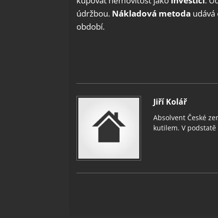
kupovat nemovitost jako
investici
. U
údržbou.
Nákladová metoda
udává 
období.
Jiří Kolář
Absolvent České zem
kutilem. V podstatě v