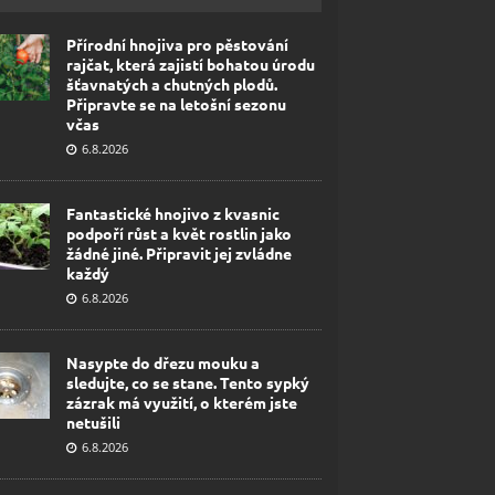
Přírodní hnojiva pro pěstování
rajčat, která zajistí bohatou úrodu
šťavnatých a chutných plodů.
Připravte se na letošní sezonu
včas
6.8.2026
Fantastické hnojivo z kvasnic
podpoří růst a květ rostlin jako
žádné jiné. Připravit jej zvládne
každý
6.8.2026
Nasypte do dřezu mouku a
sledujte, co se stane. Tento sypký
zázrak má využití, o kterém jste
netušili
6.8.2026