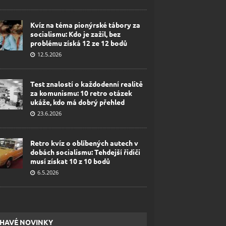
Kvíz na téma pionýrské tábory za
socialismu: Kdo je zažil, bez
problému získá 12 ze 12 bodů
12.5.2026
Test znalostí o každodenní realitě
za komunismu: 10 retro otázek
ukáže, kdo má dobrý přehled
23.6.2026
Retro kvíz o oblíbených autech v
dobách socialismu: Tehdejší řidiči
musí získat 10 z 10 bodů
6.5.2026
HAVÉ NOVINKY