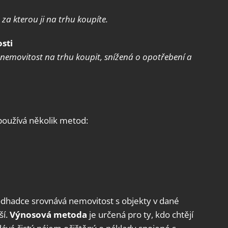
ění bezpečnosti, předcházení a zjišťování podvodů a
ňování chyb, Poskytování a zobrazování reklamy a obsahu,
Vžd
za kterou ji na trhu koupíte.
ní a sdělování voleb ochrany osobních údajů.
sti
nemovitost na trhu koupit, snížená o opotřebení a
oužívá několik metod:
dhadce srovnává nemovitost s objekty v dané
ší.
Výnosová metoda
je určená pro ty, kdo chtějí