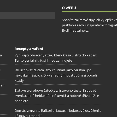
O WEBU
Sháníte zajímavé tipy jak vylepšit 
praktické rady i inspirativní fotog
Bydlimeutulne.cz
.
Recepty a vaření
na
Vynikající obrácený řízek, který klasiku strčí do kapsy:
Tento geniální trik si ihned zamilujete
.
Jak uchovat rajčata, aby chutnala jako čerstvá i po
několika měsících: Díky snadným postupům si poradí
každý
den
Zlatavé tvarohové šátečky z listového těsta: Křupavé
zvenku, plné hebké náplně uvnitř a hotové dřív, než se
nadějete
Domácí zmrzlina Raffaello: Luxusní kokosové osvěžení s
křupavou mandlí