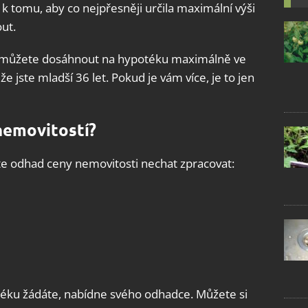
k tomu, aby co nejpřesněji určila maximální výši
ut.
 můžete dosáhnout na hypotéku maximálně ve
e jste mladší 36 let. Pokud je vám více, je to jen
nemovitostí?
te odhad ceny nemovitosti nechat zpracovat:
téku žádáte, nabídne svého odhadce. Můžete si