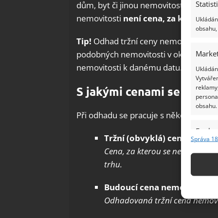
Statist
dům, byt či jinou nemovitost odhadce
nemovitosti
není cena, za kterou se
Ukládání
obsahu, 
Tip!
Odhad tržní ceny nemovitosti a 
Market
podobných nemovitosti v okolí, znale
nemovitosti k danému datu.
Ukládání
Vytvářen
reklamy,
S jakými cenami se při o
persona
obsahu.
Při odhadu se pracuje s několika typy
Funkc
Tržní (obvyklá) cena nemovi
Správa 18
Přiřazov
Cena, za kterou se nemovitost
Identifi
trhu.
Použív
Budoucí cena nemovitosti
základ
Odhadovaná tržní cena nemovit