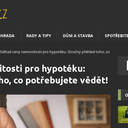
AHRADA
RADY A TIPY
DŮM A STAVBA
SPOTŘEBIT
Odhad ceny nemovitosti pro hypotéku: Stručný přehled toho, co
tosti pro hypotéku:
ho, co potřebujete vědět!
O