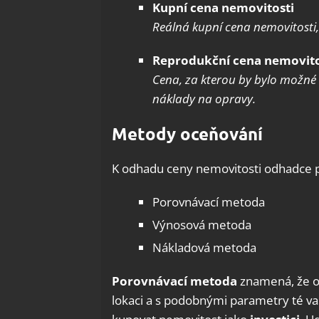
Zajišt
Kupní cena nemovitosti
odstra
Reálná kupní cena nemovitosti, 
Ukládá
Reprodukční cena nemovito
Cena, za kterou by bylo možné 
náklady na opravy.
Metody oceňování
K odhadu ceny nemovitosti odhadce p
Porovnávací metoda
Výnosová metoda
Nákladová metoda
Porovnávací metoda
znamená, že o
lokaci a s podobnými parametry té va