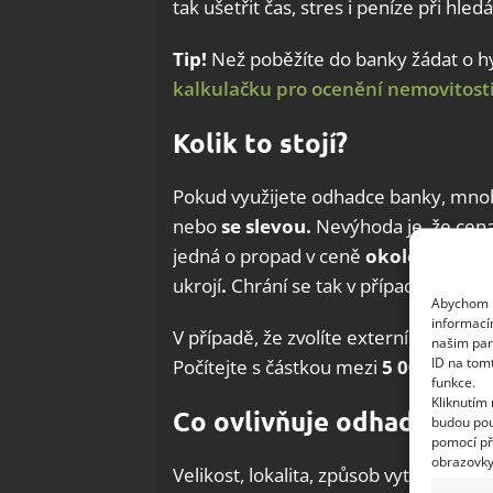
tak ušetřit čas, stres i peníze při hle
Tip!
Než poběžíte do banky žádat o h
kalkulačku pro ocenění nemovitost
Kolik to stojí?
Pokud využijete odhadce banky, mnoh
nebo
se slevou.
Nevýhoda je, že cen
jedná o propad v ceně
okolo 10 % a 
ukrojí
.
Chrání se tak v případě ekonom
Abychom p
informací
V případě, že zvolíte externího odhadc
našim par
ID na tom
Počítejte s částkou mezi
5 000 Kč a 9
funkce.
Kliknutím
Co ovlivňuje odhadnutou
budou pou
pomocí př
obrazovky
Velikost, lokalita, způsob vytápění ne