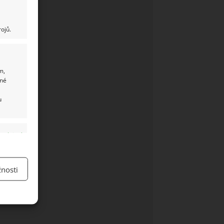
ojů.
m,
ané
u
y aktivní
nosti