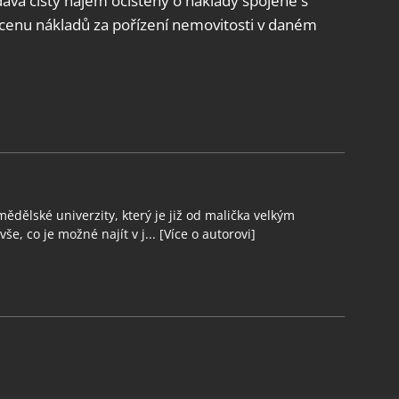
dává čistý nájem očištěný o náklady spojené s
cenu nákladů za pořízení nemovitosti v daném
ědělské univerzity, který je již od malička velkým
še, co je možné najít v j...
[Více o autorovi]