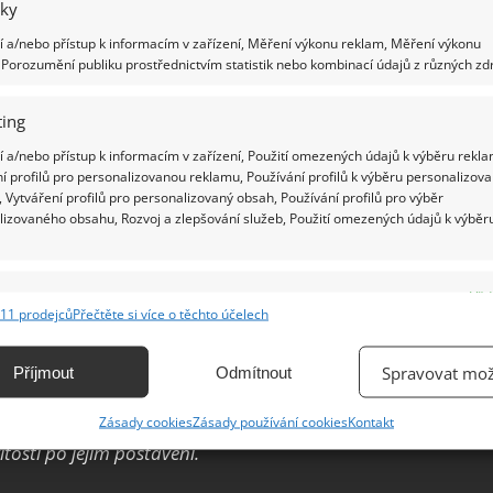
iky
 nacení. Je dobré vědět, že odhadnutá cena
 na trhu prodává.
 a/nebo přístup k informacím v zařízení, Měření výkonu reklam, Měření výkonu
Porozumění publiku prostřednictvím statistik nebo kombinací údajů z různých zdr
znalecký posudek
se liší.
Odhad
srovnává ceny
ing
cký
posudek
posuzuje, jaké jsou náklady
 a/nebo přístup k informacím v zařízení, Použití omezených údajů k výběru rekla
í profilů pro personalizovanou reklamu, Používání profilů k výběru personalizov
 Vytváření profilů pro personalizovaný obsah, Používání profilů pro výběr
dhadu setkáte?
lizovaného obsahu, Rozvoj a zlepšování služeb, Použití omezených údajů k výběr
 cen, pojďme se na ně podívat:
e
Vžd
tosti
11 prodejců
Přečtěte si více o těchto účelech
ání a kombinování údajů z jiných zdrojů údajů, Propojení různých zařízení,
i s podobnými parametry prodávají aktuálně na
kace zařízení na základě automaticky přenášených informací.
Spravovat mož
Příjmout
Odmítnout
ání přesných údajů o zeměpisné poloze, Identifikace zařízení na
Zásady cookies
Zásady používání cookies
Kontakt
ě aktivně vyžádaných informací.
osti po jejím postavení.