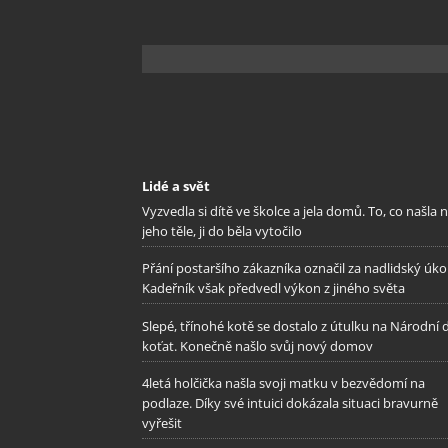
Lidé a svět
Vyzvedla si dítě ve školce a jela domů. To, co našla 
jeho těle, ji do běla vytočilo
Přání postaršího zákazníka označil za nadlidský úkol
Kadeřník však předvedl výkon z jiného světa
Slepé, třínohé kotě se dostalo z útulku na Národní 
koťat. Konečně našlo svůj nový domov
4letá holčička našla svoji matku v bezvědomí na
podlaze. Díky své intuici dokázala situaci bravurně
vyřešit