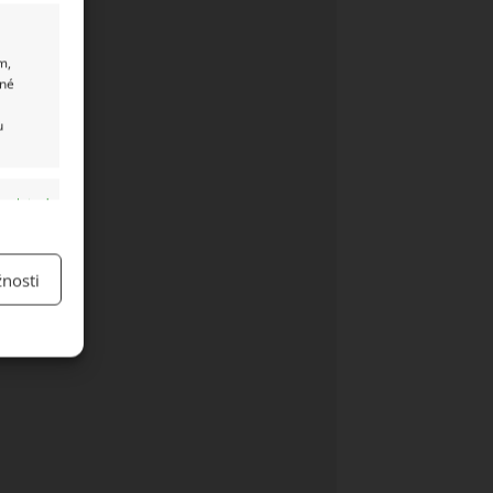
m,
ané
u
y aktivní
nosti
y aktivní