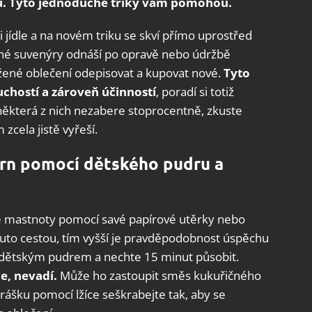
ou. Tyto jednoduché triky vám pomohou.
ři jídle a na novém triku se skví přímo uprostřed
né suvenýry odnáší po opravě nebo údržbě
žené oblečení odepisovat a kupovat nové.
Tyto
chostí a zároveň účinností
, poradí si totiž
některá z nich nezabere stoprocentně, zkuste
zcela jistě vyřeší.
rn pomocí dětského pudru a
ce mastnoty pomocí savé papírové utěrky nebo
outo cestou, tím vyšší je pravděpodobnost úspěchu
e dětským pudrem a nechte 15 minut působit.
e, nevadí.
Může ho zastoupit směs kukuřičného
prášku pomocí lžíce seškrabejte tak, aby se