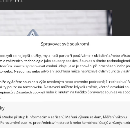
s oblečení.
Spravovat své soukromí
oskytli co nejlepší služby, my a naši partneři používáme k ukládání a/nebo příst
m o zařízeních, technologie jako soubory cookies. Souhlas s těmito technologiem
tnerům umožní zpracovávat osobní údaje, jako je chování při procházení nebo j
to webu. Nesouhlas nebo odvolání souhlasu může nepříznivě ovlivnit určité vlastn
 níže vyjádřete souhlas s výše uvedeným nebo proveďte podrobnější rozhodnutí. 
žity pouze na tomto webu. Nastavení můžete kdykoli změnit, včetně odvolání so
epínačů v Zásadách cookies nebo kliknutím na tlačítko Spravovat souhlas ve spod
.
iky
 a/nebo přístup k informacím v zařízení, Měření výkonu reklam, Měření výkonu
Porozumění publiku prostřednictvím statistik nebo kombinací údajů z různých zdr