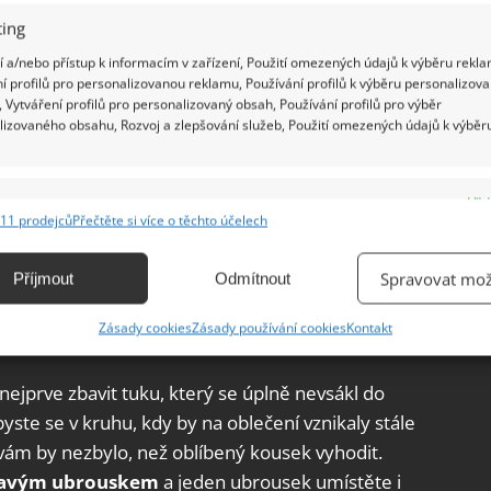
ing
 a/nebo přístup k informacím v zařízení, Použití omezených údajů k výběru rekla
í profilů pro personalizovanou reklamu, Používání profilů k výběru personalizov
te malé množství saponátu na mytí nádobí. Když
 Vytváření profilů pro personalizovaný obsah, Používání profilů pro výběr
lizovaného obsahu, Rozvoj a zlepšování služeb, Použití omezených údajů k výběr
ý kartáček a opatrnými krouživými pohyby
strany látky. Ošetřený kousek
oblečení pak dejte
ýrobce
. Nenechávejte ho ale sušit v sušičce nebo
e
Vžd
to případě bude nechat kousek oblečení uschnout
11 prodejců
Přečtěte si více o těchto účelech
ání a kombinování údajů z jiných zdrojů údajů, Propojení různých zařízení,
kace zařízení na základě automaticky přenášených informací.
Spravovat mož
Příjmout
Odmítnout
a také pomáhají proti mastným
ání přesných údajů o zeměpisné poloze, Identifikace zařízení na
Zásady cookies
Zásady používání cookies
Kontakt
ě aktivně vyžádaných informací.
nejprve zbavit tuku, který se úplně nevsákl do
ění bezpečnosti, předcházení a zjišťování podvodů a
i byste se v kruhu, kdy by na oblečení vznikaly stále
ňování chyb, Poskytování a zobrazování reklamy a obsahu,
Vžd
vám by nezbylo, než oblíbený kousek vyhodit.
ní a sdělování voleb ochrany osobních údajů.
 savým ubrouskem
a jeden ubrousek umístěte i