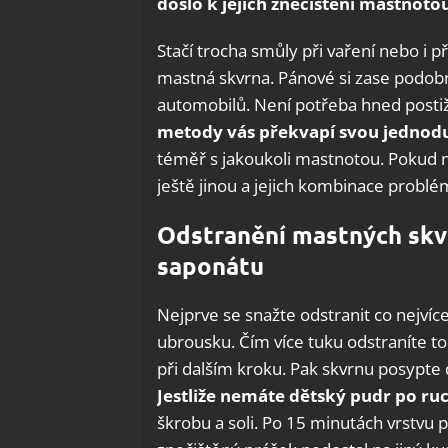
došlo k jejich znečištění mastnot
Stačí trocha smůly při vaření nebo i p
mastná skvrna. Pánové si zase podob
automobilů. Není potřeba hned posti
metody vás překvapí svou jednodu
téměř s jakoukoli mastnotou. Pokud 
ještě jinou a jejich kombinace problém 
Odstranění mastných skv
saponátu
Nejprve se snažte odstranit co nejví
ubrousku. Čím více tuku odstraníte t
při dalším kroku. Pak skvrnu posypt
Jestliže nemáte dětský pudr po ruc
škrobu a soli. Po 15 minutách vrstvu 