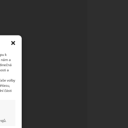
upu k
i nám a
edinečná
osti a
Vaše volby
uhlasu,
ní části
ojů.