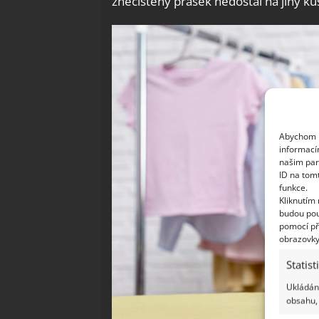
znečištěný prášek nedostal na jiný ku
Abychom p
informací
našim par
ID na tom
funkce.
Kliknutím
budou pou
pomocí př
obrazovky
Statist
Ukládání
obsahu, 