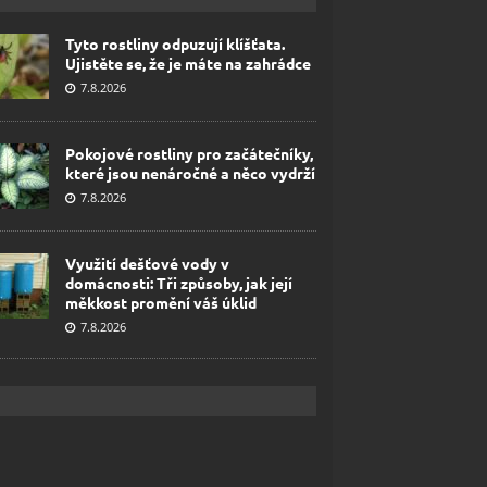
Tyto rostliny odpuzují klíšťata.
Ujistěte se, že je máte na zahrádce
7.8.2026
Pokojové rostliny pro začátečníky,
které jsou nenáročné a něco vydrží
7.8.2026
Využití dešťové vody v
domácnosti: Tři způsoby, jak její
měkkost promění váš úklid
7.8.2026