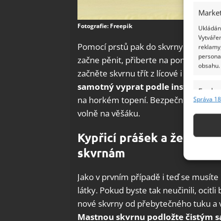
Market
Fotografie: Freepik
Ukládání
Vytvářen
Pomocí prstů pak do skvrny zapracuj
reklamy,
persona
začne pěnit, přiberte na pomoc jemn
obsahu.
začněte skvrnu třít z lícové i rubové 
samotný vyprat podle instrukcí v
Funkc
na horkém topení. Bezpečnější v tom
Správa 18
Přiřazov
volně na věšáku.
Identifi
Kypřicí prášek a žehličk
Použív
skvrnám
základ
Jako v prvním případě i teď se musíte 
Zajišt
látky. Pokud byste tak neučinili, ocitl
odstra
nové skvrny od přebytečného tuku a 
Ukládá
Mastnou skvrnu podložte čistým