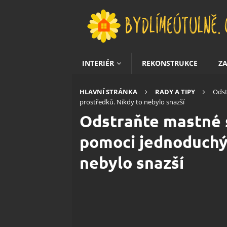
INTERIÉR
REKONSTRUKCE
Z
HLAVNÍ STRÁNKA
RADY A TIPY
Odst
prostředků. Nikdy to nebylo snazší
Odstraňte mastné s
pomoci jednoduchý
nebylo snazší