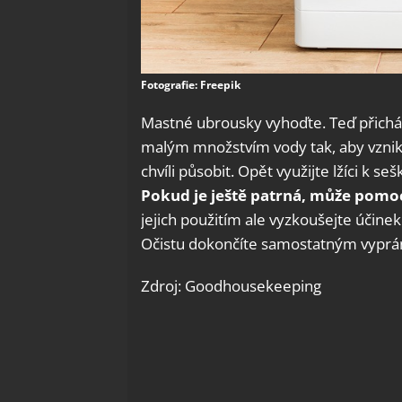
Fotografie: Freepik
Mastné ubrousky vyhoďte. Teď přicház
malým množstvím vody tak, aby vznikl
chvíli působit. Opět využijte lžíci k 
Pokud je ještě patrná, může pomo
jejich použitím ale vyzkoušejte účin
Očistu dokončíte samostatným vyprán
Zdroj: Goodhousekeeping