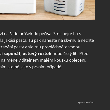
í na řadu prášek do pečiva. Smíchejte ho s
a jakási pasta. Tu pak naneste na skvrnu a nechte
seškrabání pasty a skvrnu propláchněte vodou.
ci saponát, octový roztok
nebo čistý líh. Před
ek na méně viditelném malém kousku oblečení.
ím stejně jako v prvním případě.