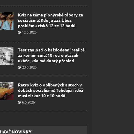
Kvíz na téma pionýrské tábory za
socialismu: Kdo je zažil, bez
problému získá 12 ze 12 bodů
12.5.2026
Test znalostí o každodenní realitě
za komunismu: 10 retro otázek
ukáže, kdo má dobrý přehled
23.6.2026
Retro kvíz o oblíbených autech v
dobách socialismu: Tehdejší řidiči
musí získat 10 z 10 bodů
6.5.2026
HAVÉ NOVINKY