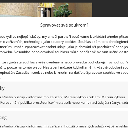
Spravovat své soukromí
oskytli co nejlepší služby, my a naši partneři používáme k ukládání a/nebo příst
m o zařízeních, technologie jako soubory cookies. Souhlas s těmito technologiem
tnerům umožní zpracovávat osobní údaje, jako je chování při procházení nebo j
to webu. Nesouhlas nebo odvolání souhlasu může nepříznivě ovlivnit určité vlastn
 níže vyjádřete souhlas s výše uvedeným nebo proveďte podrobnější rozhodnutí. 
žity pouze na tomto webu. Nastavení můžete kdykoli změnit, včetně odvolání so
epínačů v Zásadách cookies nebo kliknutím na tlačítko Spravovat souhlas ve spod
.
iky
 a/nebo přístup k informacím v zařízení, Měření výkonu reklam, Měření výkonu
Porozumění publiku prostřednictvím statistik nebo kombinací údajů z různých zdr
ing
 a/nebo přístup k informacím v zařízení, Použití omezených údajů k výběru rekla