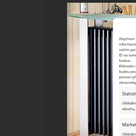
Abychom p
informací
našim par
ID na tom
funkce.
Kliknutím
budou pou
pomocí př
obrazovky
Statist
Ukládání
obsahu, 
Market
Ukládání