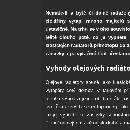
Nemáte-li v bytě či domě natažený
elektřiny vytápí mnoho majitelů 
ustavičně. Na trhu se v této souvislos
ještě dlouho poté, co je vypnete.
klasických radiátorů/přímotopů do zá
zásuvky a po vytažení hřát přestano
Výhody olejových radiát
Olejové radiátory stejně jako klasic
vytápěly celý domov. V takovém pří
mnoho výhod a jejich obliba stále ros
uvnitř ocelových žeber topnou spirálu.
co jej vypnete ze zásuvky. V místnost
Finančně nejsou také nějak drahé a maj