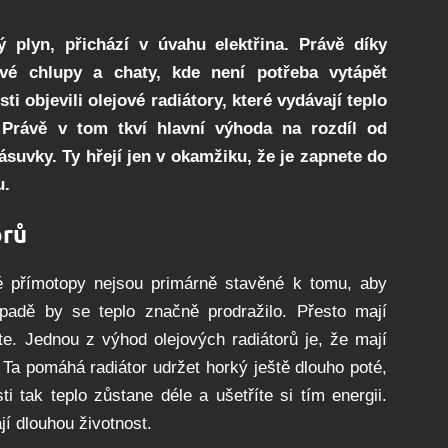
 plyn, přichází v úvahu elektřina. Právě díky
své chlupy a chaty, kde není potřeba vytápět
ti objevili olejové radiátory, které vydávají teplo
 Právě v tom tkví hlavní výhoda na rozdíl od
suvky. Ty hřejí jen v okamžiku, že je zapnete do
u.
orů
ké přímotopy nejsou primárně stavěné k tomu, aby
padě by se teplo značně prodražilo. Přesto mají
te. Jednou z výhod olejových radiátorů je, že mají
 Ta pomáhá radiátor udržet horký ještě dlouho poté,
i tak teplo zůstane déle a ušetříte si tím energii.
í dlouhou životnost.