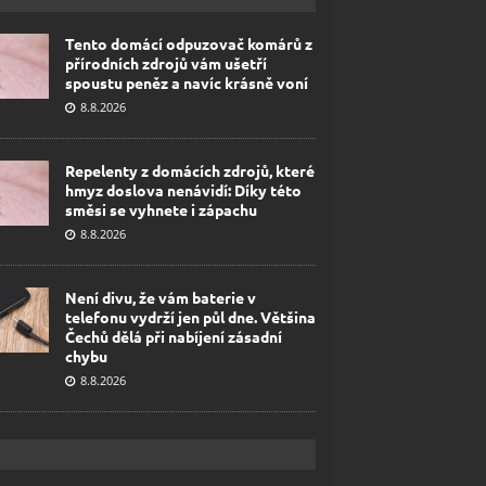
Tento domácí odpuzovač komárů z
přírodních zdrojů vám ušetří
spoustu peněz a navíc krásně voní
8.8.2026
Repelenty z domácích zdrojů, které
hmyz doslova nenávidí: Díky této
směsi se vyhnete i zápachu
8.8.2026
Není divu, že vám baterie v
telefonu vydrží jen půl dne. Většina
Čechů dělá při nabíjení zásadní
chybu
8.8.2026