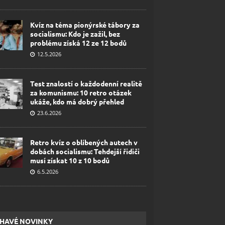
Kvíz na téma pionýrské tábory za
socialismu: Kdo je zažil, bez
problému získá 12 ze 12 bodů
12.5.2026
Test znalostí o každodenní realitě
za komunismu: 10 retro otázek
ukáže, kdo má dobrý přehled
23.6.2026
Retro kvíz o oblíbených autech v
dobách socialismu: Tehdejší řidiči
musí získat 10 z 10 bodů
6.5.2026
HAVÉ NOVINKY