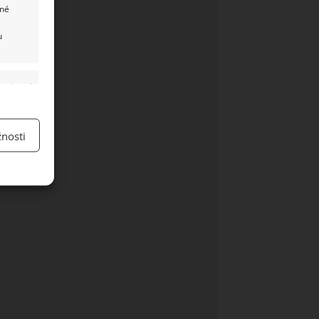
ané
u
y aktivní
nosti
y aktivní