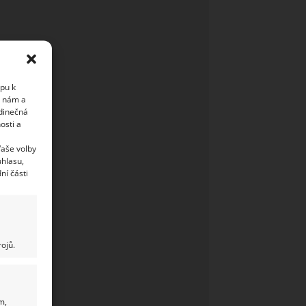
upu k
i nám a
edinečná
osti a
Vaše volby
uhlasu,
ní části
ojů.
m,