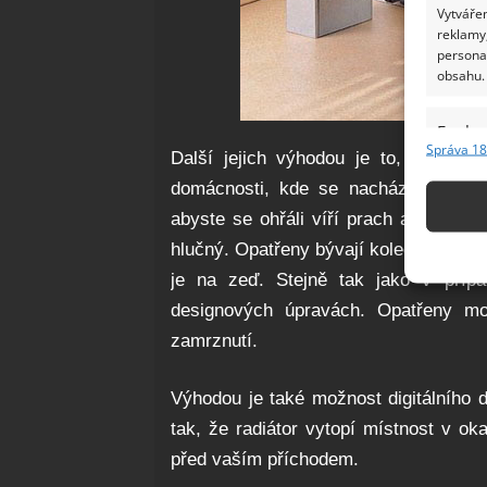
Vytvářen
reklamy,
persona
obsahu.
Funkc
Správa 18
Další jejich výhodou je to, že nejs
Přiřazov
Identifi
domácnosti, kde se nacházejí alergic
abyste se ohřáli víří prach a je hluč
Použív
hlučný. Opatřeny bývají kolečky, takže
základ
je na zeď. Stejně tak jako v přípa
designových úpravách. Opatřeny mo
Zajišt
zamrznutí.
odstra
Ukládá
Výhodou je také možnost digitálního d
tak, že radiátor vytopí místnost v o
před vaším příchodem.