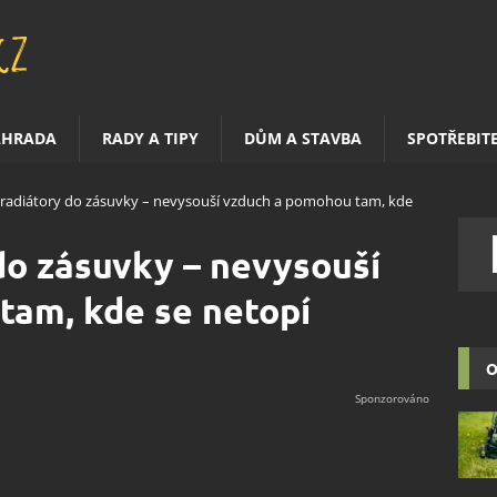
AHRADA
RADY A TIPY
DŮM A STAVBA
SPOTŘEBIT
 radiátory do zásuvky – nevysouší vzduch a pomohou tam, kde
do zásuvky – nevysouší
tam, kde se netopí
O