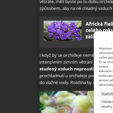
větráte, měli byste po tu dobu orchi
způsobem, aby na ně chladný vzduch 
Africká fi
celého roku
zálivku
Abychom p
informací
I když by se orchideje neměly bezdův
našim par
intenzívním zimním větrání je můžete 
ID na tom
funkce.
studený vzduch neproudí
přímo. Kdy
Kliknutím
prochladnutí u orchideje podezření, z
budou pou
pomocí př
do vlažné vody. Rostlina by se ještě 
obrazovky
Statist
Ukládání
obsahu, 