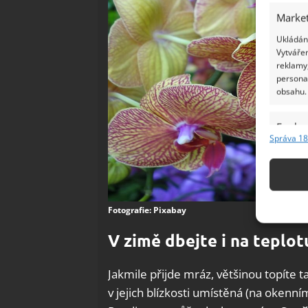
Market
Ukládání
Vytvářen
reklamy,
persona
obsahu.
Funkc
Správa 18
Přiřazov
Identifi
Použív
Fotografie: Pixabay
základ
V zimě dbejte i na teplot
Zajišt
odstra
Jakmile přijde mráz, většinou topíte ta
Ukládá
v jejich blízkosti umístěná (na okenní