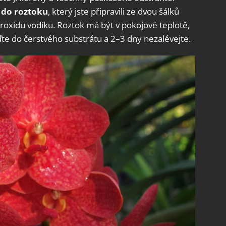
 do roztoku
, který jste připravili ze dvou šálků
roxidu vodíku. Roztok má být v pokojové teplotě,
ďte do čerstvého substrátu a 2–3 dny nezalévejte.