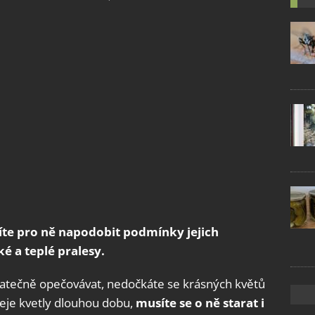
síte pro ně napodobit podmínky jejich
é a teplé pralesy.
tatečně opečovávat, nedočkáte se krásných květů
eje kvetly dlouhou dobu,
musíte se o ně starat i