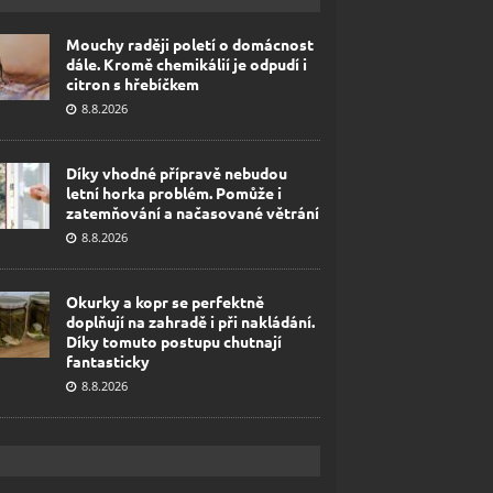
Mouchy raději poletí o domácnost
dále. Kromě chemikálií je odpudí i
citron s hřebíčkem
8.8.2026
Díky vhodné přípravě nebudou
letní horka problém. Pomůže i
zatemňování a načasované větrání
8.8.2026
Okurky a kopr se perfektně
doplňují na zahradě i při nakládání.
Díky tomuto postupu chutnají
fantasticky
8.8.2026