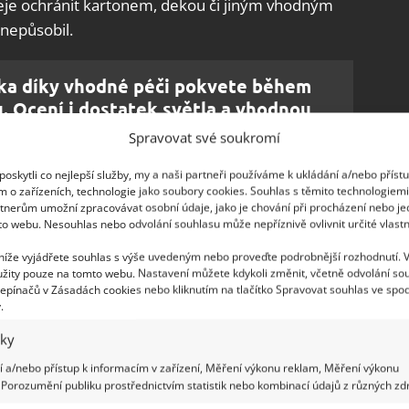
deje ochránit kartonem, dekou či jiným vhodným
nepůsobil.
alka díky vhodné péči pokvete během
. Ocení i dostatek světla a vhodnou
Spravovat své soukromí
oskytli co nejlepší služby, my a naši partneři používáme k ukládání a/nebo příst
m o zařízeních, technologie jako soubory cookies. Souhlas s těmito technologiem
odně přenášet z místa na místo, tak při
tnerům umožní zpracovávat osobní údaje, jako je chování při procházení nebo j
na chvíli
přenést do jiné části bytu, kam
to webu. Nesouhlas nebo odvolání souhlasu může nepříznivě ovlivnit určité vlastn
by se to někdy stalo a vy jste měli na
 níže vyjádřete souhlas s výše uvedeným nebo proveďte podrobnější rozhodnutí. 
kuste ji ponořit s celým květináčem na 10 minut
žity pouze na tomto webu. Nastavení můžete kdykoli změnit, včetně odvolání so
epínačů v Zásadách cookies nebo kliknutím na tlačítko Spravovat souhlas ve spod
mohla vzpamatovat.
.
iky
 a/nebo přístup k informacím v zařízení, Měření výkonu reklam, Měření výkonu
Porozumění publiku prostřednictvím statistik nebo kombinací údajů z různých zdr