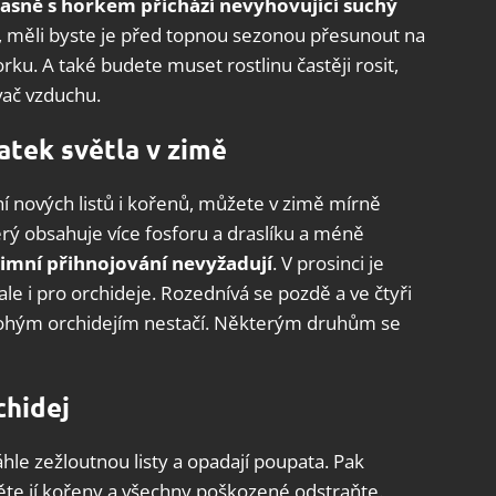
asně s horkem přichází nevyhovující suchý
at, měli byste je před topnou sezonou přesunout na
ku. A také budete muset rostlinu častěji rosit,
vač vzduchu.
atek světla v zimě
ní nových listů i kořenů, můžete v zimě mírně
erý obsahuje více fosforu a draslíku a méně
zimní přihnojování nevyžadují
. V prosinci je
ale i pro orchideje. Rozednívá se pozdě a ve čtyři
nohým orchidejím nestačí. Některým druhům se
chidej
hle zežloutnou listy a opadají poupata. Pak
ěte jí kořeny a všechny poškozené odstraňte.