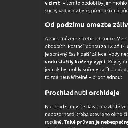
v zimě
. V tomto období by jim mohlo n
suchý vzduch v bytě, přemokřená půda,
Od podzimu omezte záli
A začít můžeme třeba od konce. V zim
obdobích. Postačí jednou za 12 až 14 dn
je správný čas k další zálivce. Vody n
vodu stačily kořeny vypít
. Kdyby o
jednak by mohly kořeny začít uhnívat,
to zdá neuvěřitelné – prochladnout.
Prochladnutí orchideje
Na chlad si musíte dávat obzvláště ve
nepozornosti, třeba otevřené okno či 
rostlině.
Také průvan je nebezpečn