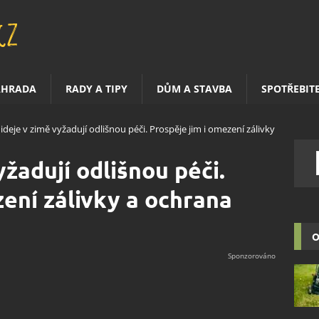
AHRADA
RADY A TIPY
DŮM A STAVBA
SPOTŘEBIT
ideje v zimě vyžadují odlišnou péči. Prospěje jim i omezení zálivky
žadují odlišnou péči.
zení zálivky a ochrana
O