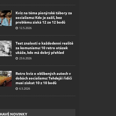
Kvíz na téma pionýrské tábory za
socialismu: Kdo je zažil, bez
problému získá 12 ze 12 bodů
12.5.2026
Test znalostí o každodenní realitě
za komunismu: 10 retro otázek
ukáže, kdo má dobrý přehled
23.6.2026
Retro kvíz o oblíbených autech v
dobách socialismu: Tehdejší řidiči
musí získat 10 z 10 bodů
6.5.2026
HAVÉ NOVINKY