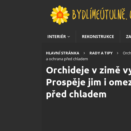
INTERIÉR
REKONSTRUKCE
Z
HLAVNÍ STRÁNKA
RADY A TIPY
Orch
a ochrana před chladem
Orchideje v zimě vy
Prospěje jim i ome
před chladem