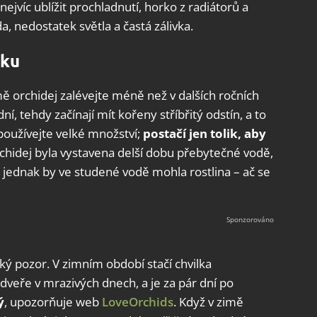
ejvíc ublížit prochladnutí, horko z radiátorů a
 nedostatek světla a častá zálivka.
vku
ě orchidej zalévejte méně než v dalších ročních
í, tehdy začínají mít kořeny stříbřitý odstín, a to
epoužívejte velké množství;
postačí jen tolik, aby
rchidej byla vystavena delší dobu přebytečné vodě,
 jednak by ve studené vodě mohla rostlina – ač se
lký pozor. V zimním období stačí chvilka
dveře v mrazivých dnech, a je za pár dní po
ý
, upozorňuje web
LoveOrchids
. Když v zimě