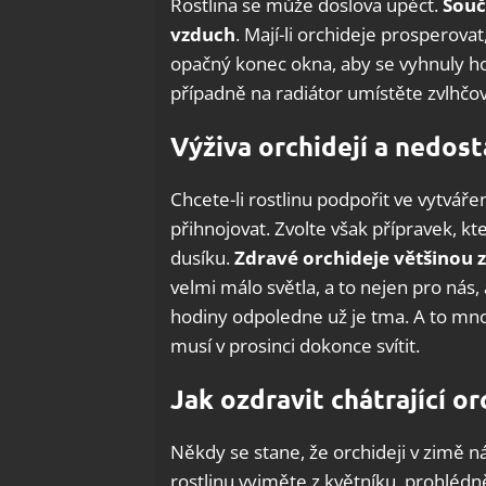
Rostlina se může doslova upéct.
Souč
vzduch
. Mají-li orchideje prosperov
opačný konec okna, aby se vyhnuly hor
případně na radiátor umístěte zvlhčo
Výživa orchidejí a nedost
Chcete-li rostlinu podpořit ve vytváře
přihnojovat. Zvolte však přípravek, kt
dusíku.
Zdravé orchideje většinou 
velmi málo světla, a to nejen pro nás, 
hodiny odpoledne už je tma. A to m
musí v prosinci dokonce svítit.
Jak ozdravit chátrající or
Někdy se stane, že orchideji v zimě ná
rostlinu vyjměte z květníku, prohlédn