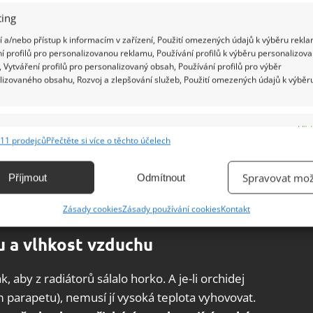
ing
 a/nebo přístup k informacím v zařízení, Použití omezených údajů k výběru rekla
í profilů pro personalizovanou reklamu, Používání profilů k výběru personalizov
 Vytváření profilů pro personalizovaný obsah, Používání profilů pro výběr
lizovaného obsahu, Rozvoj a zlepšování služeb, Použití omezených údajů k výběr
e
Vžd
11 prodejců
Přečtěte si více o těchto účelech
ání a kombinování údajů z jiných zdrojů údajů, Propojení různých zařízení,
kace zařízení na základě automaticky přenášených informací.
Spravovat mož
Příjmout
Odmítnout
ání přesných údajů o zeměpisné poloze, Identifikace zařízení na
Zásady cookies
Zásady používání cookies
Kontakt
ě aktivně vyžádaných informací.
u a vlhkost vzduchu
ění bezpečnosti, předcházení a zjišťování podvodů a
ňování chyb, Poskytování a zobrazování reklamy a obsahu,
Vžd
k, aby z radiátorů sálalo horko. A je-li orchidej
ní a sdělování voleb ochrany osobních údajů.
m parapetu), nemusí jí vysoká teplota vyhovovat.