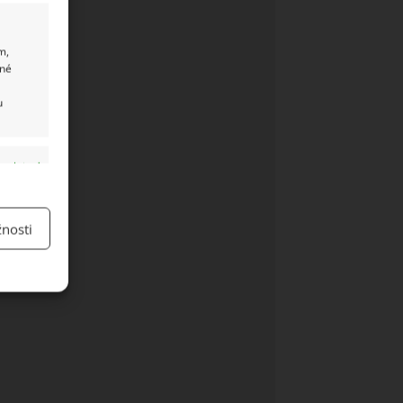
m,
ané
u
y aktivní
nosti
y aktivní