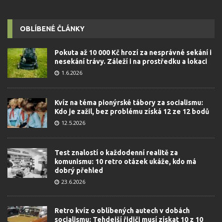
OBLÍBENÉ ČLÁNKY
Pokuta až 10 000 Kč hrozí za nesprávné sekání i
nesekání trávy. Záleží i na prostředku a lokaci
1.6.2026
Kvíz na téma pionýrské tábory za socialismu:
Kdo je zažil, bez problému získá 12 ze 12 bodů
12.5.2026
Test znalostí o každodenní realitě za
komunismu: 10 retro otázek ukáže, kdo má
dobrý přehled
23.6.2026
Retro kvíz o oblíbených autech v dobách
socialismu: Tehdejší řidiči musí získat 10 z 10