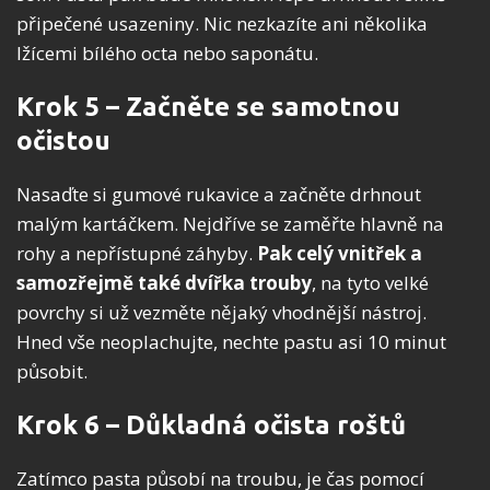
připečené usazeniny. Nic nezkazíte ani několika
lžícemi bílého octa nebo saponátu.
Krok 5 – Začněte se samotnou
očistou
Nasaďte si gumové rukavice a začněte drhnout
malým kartáčkem. Nejdříve se zaměřte hlavně na
rohy a nepřístupné záhyby.
Pak celý vnitřek a
samozřejmě také dvířka trouby
, na tyto velké
povrchy si už vezměte nějaký vhodnější nástroj.
Hned vše neoplachujte, nechte pastu asi 10 minut
působit.
Krok 6 – Důkladná očista roštů
Zatímco pasta působí na troubu, je čas pomocí