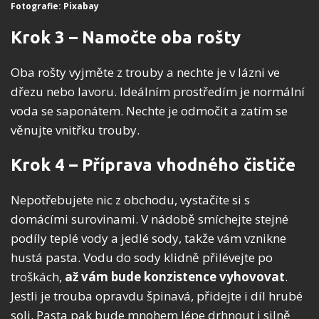
Fotografie: Pixabay
Krok 3 – Namočte oba rošty
Oba rošty vyjměte z trouby a nechte je v lázni ve
dřezu nebo lavoru. Ideálním prostředím je normální
voda se saponátem. Nechte je odmočit a zatím se
věnujte vnitřku trouby.
Krok 4 – Příprava vhodného čističe
Nepotřebujete nic z obchodu, vystačíte si s
domácími surovinami. V nádobě smíchejte stejné
podíly teplé vody a jedlé sody, takže vám vznikne
hustá pasta. Vodu do sody klidně přilévejte po
troškách,
až vám bude konzistence vyhovovat
.
Jestli je trouba opravdu špinavá, přidejte i díl hrubé
soli. Pasta pak bude mnohem lépe drhnout i silně