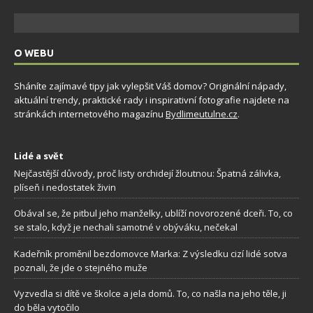
O WEBU
Sháníte zajímavé tipy jak vylepšit Váš domov? Originální nápady,
aktuální trendy, praktické rady i inspirativní fotografie najdete na
stránkách internetového magazínu
Bydlimeutulne.cz
.
Lidé a svět
Nejčastější důvody, proč listy orchidejí žloutnou: Špatná zálivka,
plíseň i nedostatek živin
Obával se, že pitbul jeho manželky, ublíží novorozené dceři. To, co
se stalo, když je nechali samotné v obýváku, nečekal
Kadeřník proměnil bezdomovce Marka: Z výsledku cizí lidé sotva
poznali, že jde o stejného muže
Vyzvedla si dítě ve školce a jela domů. To, co našla na jeho těle, ji
do běla vytočilo