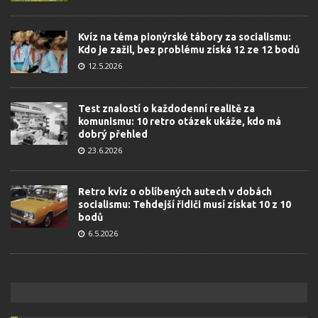
Kvíz na téma pionýrské tábory za socialismu:
Kdo je zažil, bez problému získá 12 ze 12 bodů
12.5.2026
Test znalostí o každodenní realitě za
komunismu: 10 retro otázek ukáže, kdo má
dobrý přehled
23.6.2026
Retro kvíz o oblíbených autech v dobách
socialismu: Tehdejší řidiči musí získat 10 z 10
bodů
6.5.2026