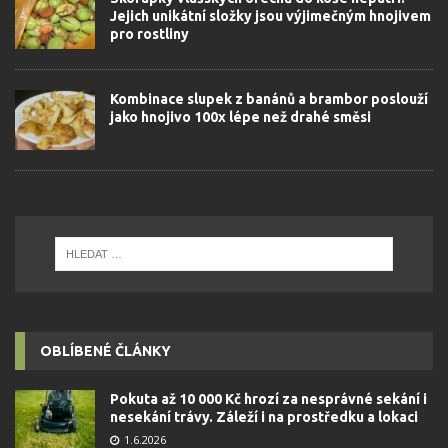
Jejich unikátní složky jsou výjimečným hnojivem
pro rostliny
Kombinace slupek z banánů a brambor poslouží
jako hnojivo 100x lépe než drahé směsi
OBLÍBENÉ ČLÁNKY
Pokuta až 10 000 Kč hrozí za nesprávné sekání i
nesekání trávy. Záleží i na prostředku a lokaci
1.6.2026