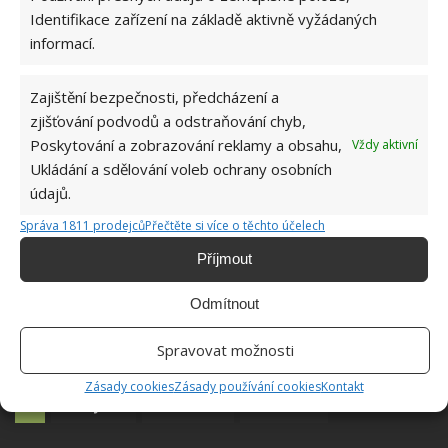
Identifikace zařízení na základě aktivně vyžádaných
informací.
Zajištění bezpečnosti, předcházení a
zjišťování podvodů a odstraňování chyb,
Poskytování a zobrazování reklamy a obsahu,
Vždy aktivní
Ukládání a sdělování voleb ochrany osobních
údajů.
Správa 1811 prodejců
Přečtěte si více o těchto účelech
Příjmout
Odmítnout
Spravovat možnosti
Zásady cookies
Zásady používání cookies
Kontakt
HNOJIVO
ROSTLINY
ZAHRADA