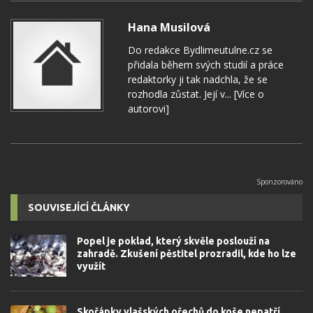
Hana Musilová
Do redakce Bydlimeutulne.cz se
přidala během svých studií a práce
redaktorky ji tak nadchla, že se
rozhodla zůstat. Její v...
[Více o
autorovi]
SOUVISEJÍCÍ ČLÁNKY
Popel je poklad, který skvěle poslouží na
zahradě. Zkušení pěstitel prozradil, kde ho lze
využít
Skořápky vlašských ořechů do koše nepatří.