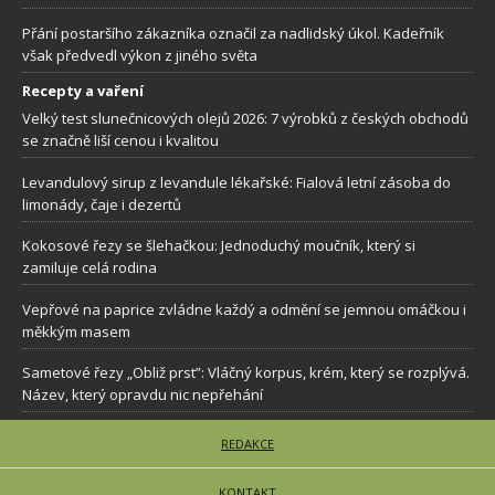
Přání postaršího zákazníka označil za nadlidský úkol. Kadeřník
však předvedl výkon z jiného světa
Recepty a vaření
Velký test slunečnicových olejů 2026: 7 výrobků z českých obchodů
se značně liší cenou i kvalitou
Levandulový sirup z levandule lékařské: Fialová letní zásoba do
limonády, čaje i dezertů
Kokosové řezy se šlehačkou: Jednoduchý moučník, který si
zamiluje celá rodina
Vepřové na paprice zvládne každý a odmění se jemnou omáčkou i
měkkým masem
Sametové řezy „Obliž prst”: Vláčný korpus, krém, který se rozplývá.
Název, který opravdu nic nepřehání
REDAKCE
KONTAKT