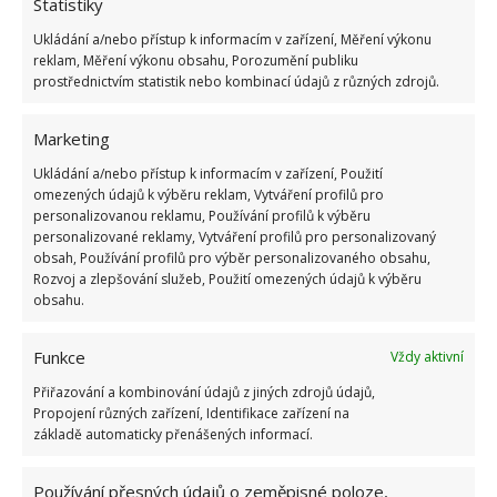
Statistiky
Ukládání a/nebo přístup k informacím v zařízení, Měření výkonu
reklam, Měření výkonu obsahu, Porozumění publiku
prostřednictvím statistik nebo kombinací údajů z různých zdrojů.
Marketing
Ukládání a/nebo přístup k informacím v zařízení, Použití
omezených údajů k výběru reklam, Vytváření profilů pro
personalizovanou reklamu, Používání profilů k výběru
personalizované reklamy, Vytváření profilů pro personalizovaný
obsah, Používání profilů pro výběr personalizovaného obsahu,
Negativem přírodních hnojiv může být riziko
Rozvoj a zlepšování služeb, Použití omezených údajů k výběru
špatného dávkování, kdy může dojít k tomu, že
obsahu.
hnojiva dáme málo, nebo moc. Nikdy totiž přesně
nevíme, kolik účinných látek je v základní surovině
Funkce
Vždy aktivní
na výrobu. To může mnohdy zhatit naše zahradnické
Přiřazování a kombinování údajů z jiných zdrojů údajů,
Propojení různých zařízení, Identifikace zařízení na
plány.
základě automaticky přenášených informací.
Fotografie: Shutterstock
Používání přesných údajů o zeměpisné poloze,