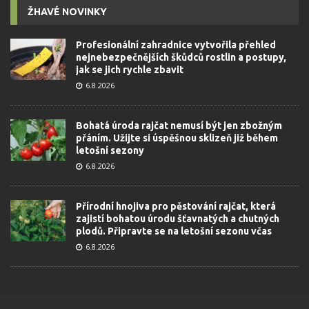
ŽHAVÉ NOVINKY
Profesionální zahradnice vytvořila přehled
nejnebezpečnějších škůdců rostlin a postupy,
jak se jich rychle zbavit
6.8.2026
Bohatá úroda rajčat nemusí být jen zbožným
přáním. Užijte si úspěšnou sklizeň již během
letošní sezony
6.8.2026
Přírodní hnojiva pro pěstování rajčat, která
zajistí bohatou úrodu šťavnatých a chutných
plodů. Připravte se na letošní sezonu včas
6.8.2026