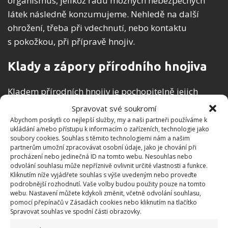
organismus, jelikož řadu možných nebezpečných
látek následně konzumujeme. Nehledě na další
ohrožení, třeba při vdechnutí, nebo kontaktu
s pokožkou, při přípravě hnojiv.
Klady a zápory přírodního hnojiva
Kladem přírodních hnojiv je pochopitelně jejich
celková nezávadnost. Můžete je používat a nemusí se
Spravovat své soukromí
bát toho, že by měly negativní vliv na váš
Abychom poskytli co nejlepší služby, my a naši partneři používáme k
ukládání a/nebo přístupu k informacím o zařízeních, technologie jako
organismus. Zvláště to platí u těch, co si sami
soubory cookies. Souhlas s těmito technologiemi nám a našim
vyrobíte. Třeba z vaječných skořápek, z banánových
partnerům umožní zpracovávat osobní údaje, jako je chování při
procházení nebo jedinečná ID na tomto webu. Nesouhlas nebo
slupek, ale třeba i z droždí. Jde o přírodní běžné věci,
odvolání souhlasu může nepříznivě ovlivnit určité vlastnosti a funkce.
které nás neohrožují.
Kliknutím níže vyjádřete souhlas s výše uvedeným nebo proveďte
podrobnější rozhodnutí. Vaše volby budou použity pouze na tomto
webu. Nastavení můžete kdykoli změnit, včetně odvolání souhlasu,
pomocí přepínačů v Zásadách cookies nebo kliknutím na tlačítko
Spravovat souhlas ve spodní části obrazovky.