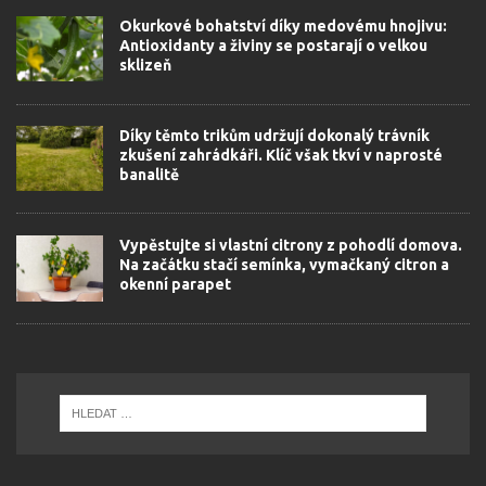
Okurkové bohatství díky medovému hnojivu:
Antioxidanty a živiny se postarají o velkou
sklizeň
Díky těmto trikům udržují dokonalý trávník
zkušení zahrádkáři. Klíč však tkví v naprosté
banalitě
Vypěstujte si vlastní citrony z pohodlí domova.
Na začátku stačí semínka, vymačkaný citron a
okenní parapet