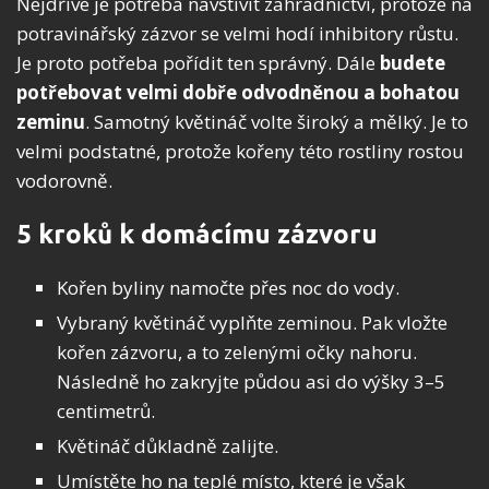
Nejdříve je potřeba navštívit zahradnictví, protože na
potravinářský zázvor se velmi hodí inhibitory růstu.
Je proto potřeba pořídit ten správný. Dále
budete
potřebovat velmi dobře odvodněnou a bohatou
zeminu
. Samotný květináč volte široký a mělký. Je to
velmi podstatné, protože kořeny této rostliny rostou
vodorovně.
5 kroků k domácímu zázvoru
Kořen byliny namočte přes noc do vody.
Vybraný květináč vyplňte zeminou. Pak vložte
kořen zázvoru, a to zelenými očky nahoru.
Následně ho zakryjte půdou asi do výšky 3–5
centimetrů.
Květináč důkladně zalijte.
Umístěte ho na teplé místo, které je však