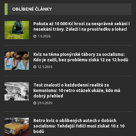
OBLÍBENÉ ČLÁNKY
Pokuta až 10 000 Kč hrozí za nesprávné sekání i
nesekání trávy. Záleží i na prostředku a lokaci
1.6.2026
Kvíz na téma pionýrské tábory za socialismu:
Kdo je zažil, bez problému získá 12 ze 12 bodů
12.5.2026
Test znalostí o každodenní realitě za
komunismu: 10 retro otázek ukáže, kdo má
dobrý přehled
23.6.2026
Retro kvíz o oblíbených autech v dobách
socialismu: Tehdejší řidiči musí získat 10 z 10
bodů