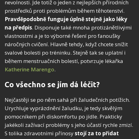
nevolnosti. Jde totiž o jeden z nejlepších přírodních
prostředků proti problémům během těhotenství.
Pravděpodobně funguje úplně stejně jako léky
na předpis
. Disponuje také mnoha protizánětlivými
vlastnostmi a je to výborné řešení pro fanoušky
náročných cvičení. Hlavně tehdy, když chcete snížit
svalové bolesti po tréninku. Stejně tak se uplatní i
během menstruačních bolestí, potvrzuje lékařka
Katherine Marengo
.
Co všechno se jím dá léčit?
Nejčastěji se po něm sahá při žaludečních potížích.
Urychluje vyprázdnění žaludku, je tedy skvělým
pomocníkem při diskomfortu po jídle. Prakticky
jakékoli zažívací problémy s jeho účastí rychle zmizí.
S tolika zdravotními přínosy
stojí za to přidat