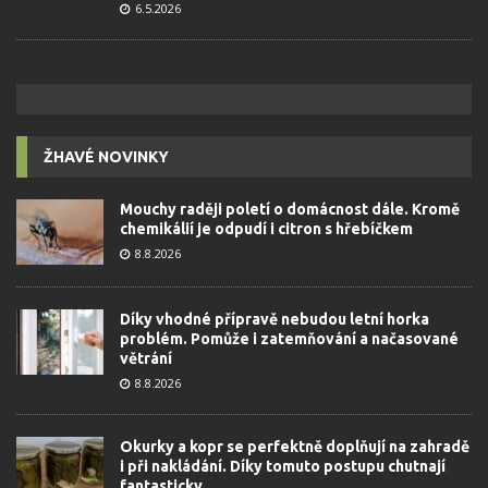
6.5.2026
ŽHAVÉ NOVINKY
Mouchy raději poletí o domácnost dále. Kromě
chemikálií je odpudí i citron s hřebíčkem
8.8.2026
Díky vhodné přípravě nebudou letní horka
problém. Pomůže i zatemňování a načasované
větrání
8.8.2026
Okurky a kopr se perfektně doplňují na zahradě
i při nakládání. Díky tomuto postupu chutnají
fantasticky