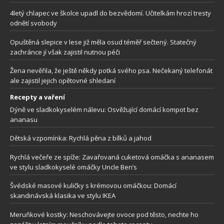
4letý chlapec ve školce upadl do bezvědomí. Učitelkám hrozí tresty
odnětí svobody
Opuštěná slepice v lese již měla osud téměř sečtený. Statečný
zachránce jí však zajistil nutnou péči
Žena nevěřila, že ještě někdy potká svého psa. Nečekaný telefonát
ale zajistil jejich opětovné shledaní
Recepty a vaření
Dýně ve sladkokyselém nálevu: Osvěžující domácí kompot bez
ananasu
Dětská vzpomínka: Rychlá pěna z bílků a jahod
Rychlá večeře ze spíže: Zavařovaná cuketová omáčka s ananasem
ve stylu sladkokyselé omáčky Uncle Ben’s
Švédské masové kuličky s krémovou omáčkou: Domácí
skandinávská klasika ve stylu IKEA
Meruňkové kostky: Neschovávejte ovoce pod těsto, nechte ho