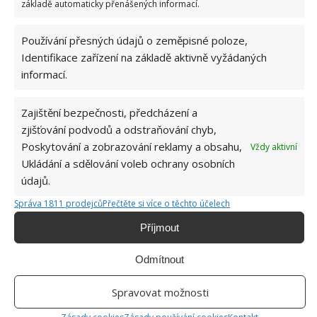
tu, kterou má obvykle sám potlačit. Najde si místo i
základě automaticky přenášených informací.
kandovaný, v džemu, sushi nebo dalších podobách.
Jen zkoumejte a testujte.
Používání přesných údajů o zeměpisné poloze,
Identifikace zařízení na základě aktivně vyžádaných
Zdroj:
GardenersWorld
,
Healthline
informací.
Zajištění bezpečnosti, předcházení a
zjišťování podvodů a odstraňování chyb,
Poskytování a zobrazování reklamy a obsahu,
Vždy aktivní
Ukládání a sdělování voleb ochrany osobních
údajů.
Správa 1811 prodejců
Přečtěte si více o těchto účelech
Příjmout
Odmítnout
Spravovat možnosti