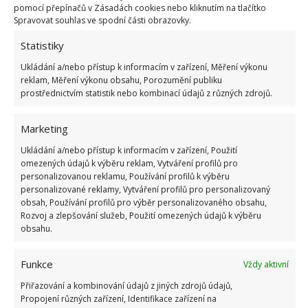
pomocí přepínačů v Zásadách cookies nebo kliknutím na tlačítko
V současné době jsou po celém světě vypěstovány
Spravovat souhlas ve spodní části obrazovky.
každý rok 2 miliony tun zázvoru. Největším
Statistiky
producentem je nepochybně Indie, která přináší asi
Ukládání a/nebo přístup k informacím v zařízení, Měření výkonu
třetinu celosvětové spotřeby. Následuje Čína, Nepál
reklam, Měření výkonu obsahu, Porozumění publiku
a Indonésie.
Na léčení mnoha neduhů se užívá od
prostřednictvím statistik nebo kombinací údajů z různých zdrojů.
nepaměti
. Světovou popularitu ale získal díky
výpravám mořeplavců během pozdního středověku.
Marketing
Kromě vitamínů A, B1, C a E obsahuje také sodík,
Ukládání a/nebo přístup k informacím v zařízení, Použití
fosfor, hořčík, draslík, železo a vápník.
omezených údajů k výběru reklam, Vytváření profilů pro
personalizovanou reklamu, Používání profilů k výběru
personalizované reklamy, Vytváření profilů pro personalizovaný
Nechybí ani látka gingerol, která způsobuje typickou
obsah, Používání profilů pro výběr personalizovaného obsahu,
pronikavou chuť i vůni. Podobá se kapsaicinu, jenž
Rozvoj a zlepšování služeb, Použití omezených údajů k výběru
obsahu.
se nachází v chilli papričkách. Přes mnohé léčebné
účinky i tady platí, že všeho moc škodí. Denně je tak
Funkce
Vždy aktivní
doporučeno konzumovat ho jen několik gramů.
V
Přiřazování a kombinování údajů z jiných zdrojů údajů,
opačných případech hrozí, že způsobí nevolnost
–
Propojení různých zařízení, Identifikace zařízení na