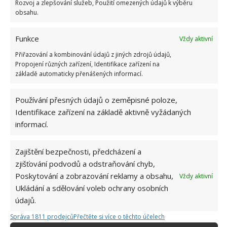
Rozvoj a zlepšování služeb, Použití omezených údajů k výběru
obsahu.
Funkce
Vždy aktivní
Přiřazování a kombinování údajů z jiných zdrojů údajů,
Propojení různých zařízení, Identifikace zařízení na
základě automaticky přenášených informací.
Používání přesných údajů o zeměpisné poloze,
Identifikace zařízení na základě aktivně vyžádaných
informací.
Zajištění bezpečnosti, předcházení a
zjišťování podvodů a odstraňování chyb,
Poskytování a zobrazování reklamy a obsahu,
Vždy aktivní
ČISTÍCÍ PROSTŘEDKY
DOMÁCÍ PRÁCE
Ukládání a sdělování voleb ochrany osobních
údajů.
DOMÁCNOST
ÚKLID
Správa 1811 prodejců
Přečtěte si více o těchto účelech