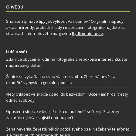
O WEBU
Sháníte zajímavé tipy jak vylepšit Váš domov? Originální nápady,
aktuální trendy, praktické rady i inspirativní fotografie najdete na
stránkách internetového magazínu
Bydlimeutulne.cz
.
Lidé a svět
Zdánlivě obyčejná rodinná fotografie znepokojila internet. Zkuste
najít mrazivý detail
Ženich se vykašlal na svou vlastní svatbu. Zhrzená nevěsta
okamžitě vymyslela geniální pomstu
4letý chlapec ve školce upadl do bezvědomí. Učitelkám hrozí tresty
odnětí svobody
Opuštěná slepice v lese již měla osud téměř sečtený. Statečný
zachránce jí však zajistil nutnou péči
Žena nevěřila, že ještě někdy potká svého psa. Nečekaný telefonát
ale zajistil jejich opětovné shledaní