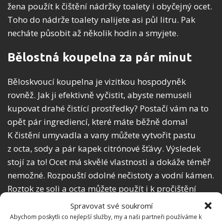
žena použít k čištění nádržky toalety i obyčejný ocet.
Toho do nádrže toalety nalijete asi půl litru. Pak
necháte působit až několik hodin a smyjete.
Bělostná koupelna za pár minut
Běloskvoucí koupelna je vizitkou hospodyněk
rovněž. Jak ji efektivně vyčistit, abyste nemuseli
kupovat drahé čistící prostředky? Postačí vám na to
opět pár ingrediencí, které máte běžně doma!
K čistění umyvadla a vany můžete vytvořit pastu
z octa, sody a pár kapek citrónové šťávy. Výsledek
stojí za to! Ocet má skvělé vlastnosti a dokáže téměř
nemožné. Rozpouští odolné nečistoty a vodní kámen.
Roztok ze soli a octa můžete použít i k pročištění
odpadních trubek. Pouze jej na závěr zalijete vařící
Spravovat své soukromí
vodou a kanalizace se perfektně pročistí!
Abychom poskytli co nejlepší služby, my a naši partneři používáme k