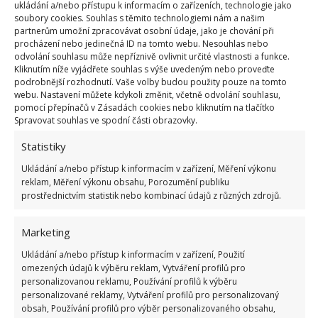
ukládání a/nebo přístupu k informacím o zařízeních, technologie jako
soubory cookies. Souhlas s těmito technologiemi nám a našim
Obklady v koupelně jako nové a
partnerům umožní zpracovávat osobní údaje, jako je chování při
procházení nebo jedinečná ID na tomto webu. Nesouhlas nebo
třpytící se zrcadlo!
odvolání souhlasu může nepříznivě ovlivnit určité vlastnosti a funkce.
Kliknutím níže vyjádřete souhlas s výše uvedeným nebo proveďte
Určitě někdy bojujete v koupelně s nečistotami na
podrobnější rozhodnutí. Vaše volby budou použity pouze na tomto
webu. Nastavení můžete kdykoli změnit, včetně odvolání souhlasu,
koupelnových obkladech. Těch se můžete zbavit
pomocí přepínačů v Zásadách cookies nebo kliknutím na tlačítko
kombinací jedlé sody a citronové šťávy. A přidanou
Spravovat souhlas ve spodní části obrazovky.
hodnotou bude, že vám koupelna bude krásně
Statistiky
vonět! Anebo vás snad trápí zrcadlo plné šmouh?
Ukládání a/nebo přístup k informacím v zařízení, Měření výkonu
Problém vyřešíte snadno roztokem ze dvou lžic octa
reklam, Měření výkonu obsahu, Porozumění publiku
a půl litru vody. Můžete přidat i pár kapek
prostřednictvím statistik nebo kombinací údajů z různých zdrojů.
esenciálního oleje. Konečně v zrcadle spatříte svůj
Marketing
ostrý odraz!
Ukládání a/nebo přístup k informacím v zařízení, Použití
Fotografie: DepositPhotos
omezených údajů k výběru reklam, Vytváření profilů pro
personalizovanou reklamu, Používání profilů k výběru
personalizované reklamy, Vytváření profilů pro personalizovaný
obsah, Používání profilů pro výběr personalizovaného obsahu,