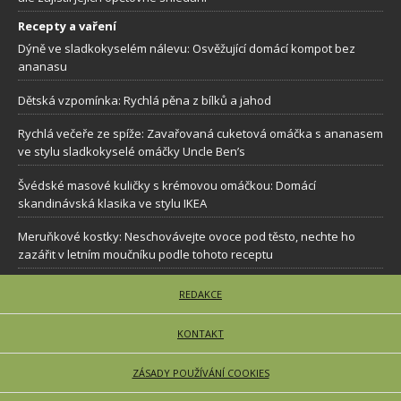
Recepty a vaření
Dýně ve sladkokyselém nálevu: Osvěžující domácí kompot bez
ananasu
Dětská vzpomínka: Rychlá pěna z bílků a jahod
Rychlá večeře ze spíže: Zavařovaná cuketová omáčka s ananasem
ve stylu sladkokyselé omáčky Uncle Ben’s
Švédské masové kuličky s krémovou omáčkou: Domácí
skandinávská klasika ve stylu IKEA
Meruňkové kostky: Neschovávejte ovoce pod těsto, nechte ho
zazářit v letním moučníku podle tohoto receptu
REDAKCE
KONTAKT
ZÁSADY POUŽÍVÁNÍ COOKIES