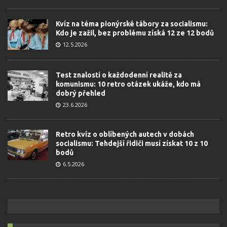
Kvíz na téma pionýrské tábory za socialismu:
Kdo je zažil, bez problému získá 12 ze 12 bodů
12.5.2026
Test znalostí o každodenní realitě za
komunismu: 10 retro otázek ukáže, kdo má
dobrý přehled
23.6.2026
Retro kvíz o oblíbených autech v dobách
socialismu: Tehdejší řidiči musí získat 10 z 10
bodů
6.5.2026