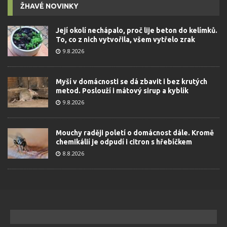
ŽHAVÉ NOVINKY
Její okolí nechápalo, proč lije beton do kelímků.
To, co z nich vytvořila, všem vytřelo zrak
9.8.2026
Myší v domácnosti se dá zbavit i bez krutých
metod. Poslouží i mátový sirup a kyblík
9.8.2026
Mouchy raději poletí o domácnost dále. Kromě
chemikálií je odpudí i citron s hřebíčkem
8.8.2026