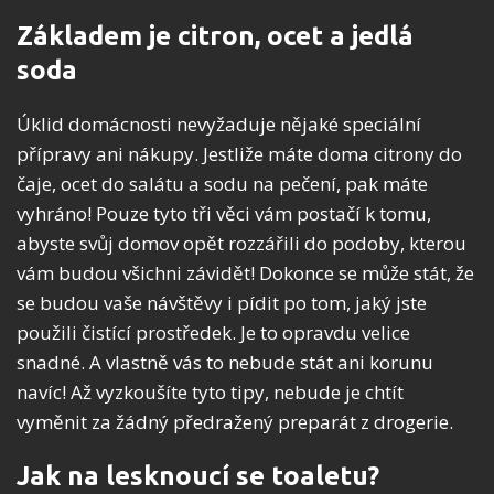
Základem je citron, ocet a jedlá
soda
Úklid domácnosti nevyžaduje nějaké speciální
přípravy ani nákupy. Jestliže máte doma citrony do
čaje, ocet do salátu a sodu na pečení, pak máte
vyhráno! Pouze tyto tři věci vám postačí k tomu,
abyste svůj domov opět rozzářili do podoby, kterou
vám budou všichni závidět! Dokonce se může stát, že
se budou vaše návštěvy i pídit po tom, jaký jste
použili čistící prostředek. Je to opravdu velice
snadné. A vlastně vás to nebude stát ani korunu
navíc! Až vyzkoušíte tyto tipy, nebude je chtít
vyměnit za žádný předražený preparát z drogerie.
Jak na lesknoucí se toaletu?