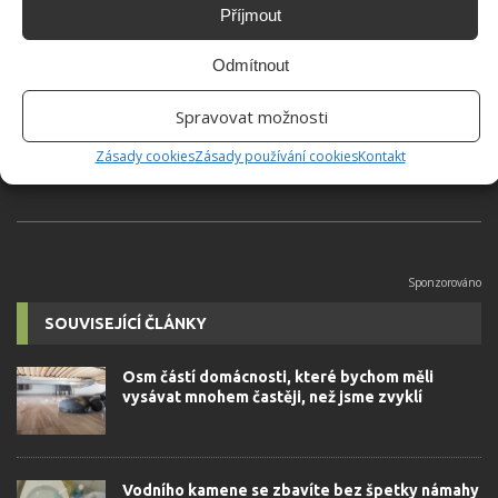
Příjmout
Hana Musilová
Odmítnout
Do redakce Bydlimeutulne.cz se
přidala během svých studií a práce
Spravovat možnosti
redaktorky ji tak nadchla, že se
rozhodla zůstat. Její v...
[Více o
Zásady cookies
Zásady používání cookies
Kontakt
autorovi]
SOUVISEJÍCÍ ČLÁNKY
Osm částí domácnosti, které bychom měli
vysávat mnohem častěji, než jsme zvyklí
Vodního kamene se zbavíte bez špetky námahy