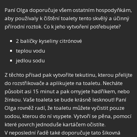
Paní Olga doporučuje všem ostatním hospodyňkám,
aby používaly k čištění toalety tento skvělý a účinný
přírodní roztok. Co k jeho vytvoření potřebujete?
2 balíčky kyseliny citrónové
teplou vodu
jedlou sodu
Z těchto přísad pak vytvoříte tekutinu, kterou přelijte
do rozstřikovače a aplikujete na toaletu. Necháte
působit asi 15 minut a pak omyjete hadříkem, nebo
žínkou. Vaše toaleta se bude krásně lesknout! Paní
Olga rovněž radí, že toaletu můžete vyčistit pouze
sodou, kterou do ní vsypete. Vytvoří se pěna, pomocí
které povrch jednoduše kartáčem očistíte.
V neposlední řadě také doporučuje tato šikovná