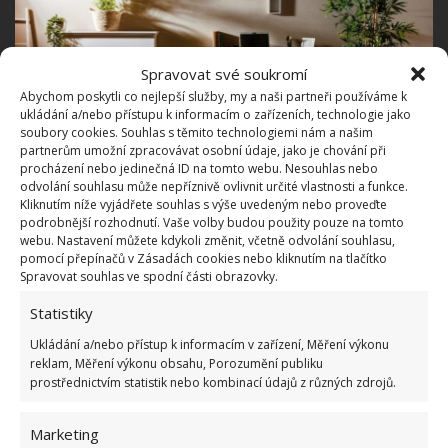
Spravovat své soukromí
Abychom poskytli co nejlepší služby, my a naši partneři používáme k
ukládání a/nebo přístupu k informacím o zařízeních, technologie jako
soubory cookies. Souhlas s těmito technologiemi nám a našim
partnerům umožní zpracovávat osobní údaje, jako je chování při
procházení nebo jedinečná ID na tomto webu. Nesouhlas nebo
odvolání souhlasu může nepříznivě ovlivnit určité vlastnosti a funkce.
Kliknutím níže vyjádřete souhlas s výše uvedeným nebo proveďte
Fotografie: Freepik
podrobnější rozhodnutí. Vaše volby budou použity pouze na tomto
webu. Nastavení můžete kdykoli změnit, včetně odvolání souhlasu,
Řekněte si o pomoc
pomocí přepínačů v Zásadách cookies nebo kliknutím na tlačítko
Spravovat souhlas ve spodní části obrazovky.
Občas je potřeba požádat o pomoc odborníka nebo
Statistiky
někoho, kdo to se zařizováním umí. Pomůže vám vše
Ukládání a/nebo přístup k informacím v zařízení, Měření výkonu
sjednotit a zorganizovat. Designér dokáže proniknout
reklam, Měření výkonu obsahu, Porozumění publiku
do vašeho stylu a interiér přizpůsobit na míru.
prostřednictvím statistik nebo kombinací údajů z různých zdrojů.
Dotek přírody
Marketing