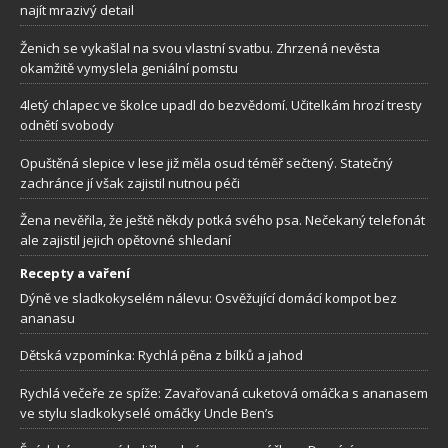
najít mrazivý detail
Ženich se vykašlal na svou vlastní svatbu. Zhrzená nevěsta
okamžitě vymyslela geniální pomstu
4letý chlapec ve školce upadl do bezvědomí. Učitelkám hrozí tresty
odnětí svobody
Opuštěná slepice v lese již měla osud téměř sečtený. Statečný
zachránce jí však zajistil nutnou péči
Žena nevěřila, že ještě někdy potká svého psa. Nečekaný telefonát
ale zajistil jejich opětovné shledaní
Recepty a vaření
Dýně ve sladkokyselém nálevu: Osvěžující domácí kompot bez
ananasu
Dětská vzpomínka: Rychlá pěna z bílků a jahod
Rychlá večeře ze spíže: Zavařovaná cuketová omáčka s ananasem
ve stylu sladkokyselé omáčky Uncle Ben’s