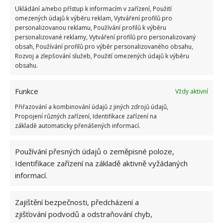
Ukládání a/nebo přístup k informacím v zařízení, Použití
Mimo pokojových rostlin by v interiéru neměly chybět
omezených údajů k výběru reklam, Vytváření profilů pro
personalizovanou reklamu, Používání profilů k výběru
prvky přírody: voda, dřevo, kámen, oheň. Umělé
personalizované reklamy, Vytváření profilů pro personalizovaný
květiny nahraďte živými, voda může být v podobě
obsah, Používání profilů pro výběr personalizovaného obsahu,
Rozvoj a zlepšování služeb, Použití omezených údajů k výběru
fontánky, oheň nahradí svíčky (nemáte-li krb) nebo
obsahu.
různé lucerničky, kamenné obklady jsou bezva, ale ne
každý si je může dovolit, tudíž dekorace v podobě
Funkce
Vždy aktivní
kamínků bude dostačující a začlenit dřevo nebude
Přiřazování a kombinování údajů z jiných zdrojů údajů,
určitě problém.
Propojení různých zařízení, Identifikace zařízení na
základě automaticky přenášených informací.
Používání přesných údajů o zeměpisné poloze,
Identifikace zařízení na základě aktivně vyžádaných
informací.
Zajištění bezpečnosti, předcházení a
zjišťování podvodů a odstraňování chyb,