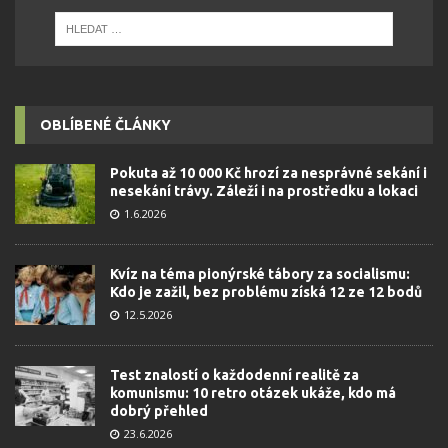
OBLÍBENÉ ČLÁNKY
Pokuta až 10 000 Kč hrozí za nesprávné sekání i
nesekání trávy. Záleží i na prostředku a lokaci
1.6.2026
Kvíz na téma pionýrské tábory za socialismu:
Kdo je zažil, bez problému získá 12 ze 12 bodů
12.5.2026
Test znalostí o každodenní realitě za
komunismu: 10 retro otázek ukáže, kdo má
dobrý přehled
23.6.2026