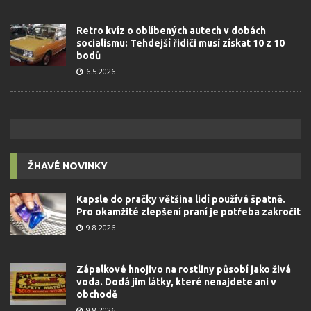
Retro kvíz o oblíbených autech v dobách
socialismu: Tehdejší řidiči musí získat 10 z 10
bodů
6.5.2026
ŽHAVÉ NOVINKY
Kapsle do pračky většina lidí používá špatně.
Pro okamžité zlepšení praní je potřeba zakročit
9.8.2026
Zápalkové hnojivo na rostliny působí jako živá
voda. Dodá jim látky, které nenajdete ani v
obchodě
9.8.2026