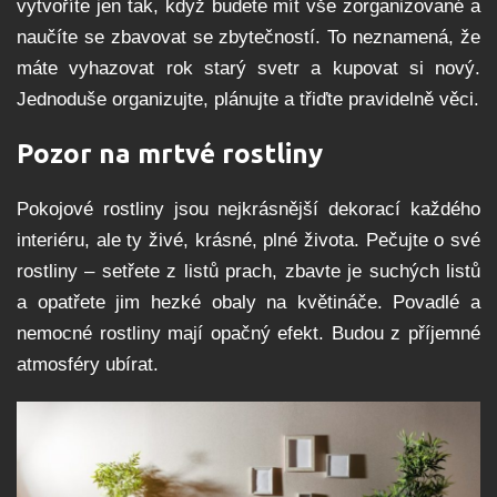
vytvoříte jen tak, když budete mít vše zorganizované a
naučíte se zbavovat se zbytečností. To neznamená, že
máte vyhazovat rok starý svetr a kupovat si nový.
Jednoduše organizujte, plánujte a třiďte pravidelně věci.
Pozor na mrtvé rostliny
Pokojové rostliny jsou nejkrásnější dekorací každého
interiéru, ale ty živé, krásné, plné života. Pečujte o své
rostliny – setřete z listů prach, zbavte je suchých listů
a opatřete jim hezké obaly na květináče. Povadlé a
nemocné rostliny mají opačný efekt. Budou z příjemné
atmosféry ubírat.