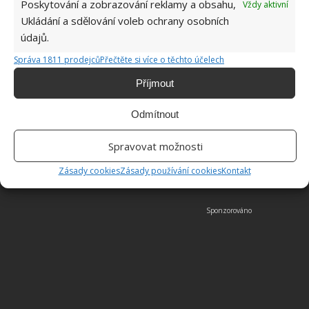
Poskytování a zobrazování reklamy a obsahu,
Vždy aktivní
Ukládání a sdělování voleb ochrany osobních
údajů.
Správa 1811 prodejců
Přečtěte si více o těchto účelech
Příjmout
Odmítnout
Spravovat možnosti
DOMÁCNOST
INTERIÉR
ROSTLINY
Zásady cookies
Zásady používání cookies
Kontakt