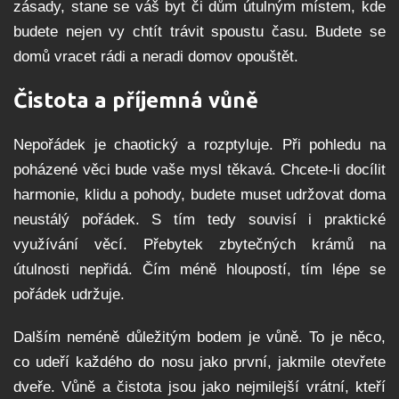
zásady, stane se váš byt či dům útulným místem, kde
budete nejen vy chtít trávit spoustu času. Budete se
domů vracet rádi a neradi domov opouštět.
Čistota a příjemná vůně
Nepořádek je chaotický a rozptyluje. Při pohledu na
poházené věci bude vaše mysl těkavá. Chcete-li docílit
harmonie, klidu a pohody, budete muset udržovat doma
neustálý pořádek. S tím tedy souvisí i praktické
využívání věcí. Přebytek zbytečných krámů na
útulnosti nepřidá. Čím méně hloupostí, tím lépe se
pořádek udržuje.
Dalším neméně důležitým bodem je vůně. To je něco,
co udeří každého do nosu jako první, jakmile otevřete
dveře. Vůně a čistota jsou jako nejmilejší vrátní, kteří