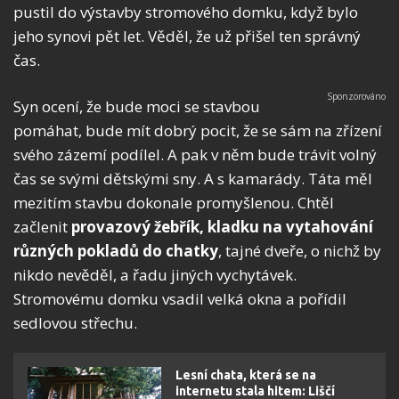
pustil do výstavby stromového domku, když bylo
jeho synovi pět let. Věděl, že už přišel ten správný
čas.
Syn ocení, že bude moci se stavbou
pomáhat, bude mít dobrý pocit, že se sám na zřízení
svého zázemí podílel. A pak v něm bude trávit volný
čas se svými dětskými sny. A s kamarády. Táta měl
mezitím stavbu dokonale promyšlenou. Chtěl
začlenit
provazový žebřík, kladku na vytahování
různých pokladů do chatky
, tajné dveře, o nichž by
nikdo nevěděl, a řadu jiných vychytávek.
Stromovému domku vsadil velká okna a pořídil
sedlovou střechu.
Lesní chata, která se na
internetu stala hitem: Liščí