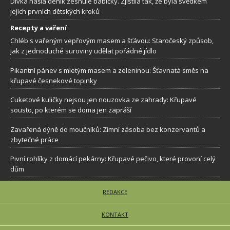
Dívka našla deník zesnulé babičky. Zjistila tak, že byla svědkem
jejích prvních dětských kroků
Recepty a vaření
Chléb s vařeným vepřovým masem a šťávou: Staročeský způsob,
jak z jednoduché suroviny udělat pořádné jídlo
Pikantní pánev s mletým masem a zeleninou: Šťavnatá směs na
křupavé česnekové topinky
Cuketové kuličky nejsou jen nouzovka ze zahrady: Křupavé
sousto, po kterém se doma jen zapráší
Zavařená dýně do moučníků: Zimní zásoba bez konzervantů a
zbytečné práce
Pivní rohlíky z domácí pekárny: Křupavé pečivo, které provoní celý
dům
REDAKCE
KONTAKT