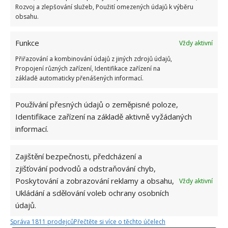
Rozvoj a zlepšování služeb, Použití omezených údajů k výběru
obsahu.
Funkce
Vždy aktivní
Přiřazování a kombinování údajů z jiných zdrojů údajů,
Propojení různých zařízení, Identifikace zařízení na
základě automaticky přenášených informací.
Přidejte svůj názor
Používání přesných údajů o zeměpisné poloze,
Identifikace zařízení na základě aktivně vyžádaných
KOMENTOVAT
informací.
Hana Musilová
Zajištění bezpečnosti, předcházení a
zjišťování podvodů a odstraňování chyb,
Do redakce Bydlimeutulne.cz se
Poskytování a zobrazování reklamy a obsahu,
Vždy aktivní
přidala během svých studií a práce
redaktorky ji tak nadchla, že se
Ukládání a sdělování voleb ochrany osobních
rozhodla zůstat. Její v...
[Více o
údajů.
autorovi]
Správa 1811 prodejců
Přečtěte si více o těchto účelech