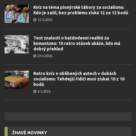
Kvíz na téma pionýrské tábory za socialismu:
Kdo je zažil, bez problému získá 12 ze 12 bodů
12.5.2026
Test znalostí o každodenní realitě za
komunismu: 10 retro otázek ukáže, kdo má
dobrý přehled
23.6.2026
Retro kvíz o oblíbených autech v dobách
socialismu: Tehdejší řidiči musí získat 10 z 10
bodů
6.5.2026
ŽHAVÉ NOVINKY