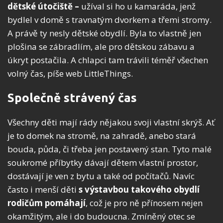
dětské útočiště –
užíval si ho u kamaráda, jenž
bydlel v domě s travnatým dvorkem a třemi stromy.
A právě ty nesly dětské obydlí. Byla to vlastně jen
plošina se zábradlím, ale pro dětskou zábavu a
úkryt postačila. A chlapci tam trávili téměř všechen
volný čas, píše web LittleThings.
Společně strávený čas
Všechny děti mají rády nějakou svoji vlastní skrýš. Ať
je to domek na stromě, na zahradě, anebo stará
bouda, půda, či třeba jen postavený stan. Tyto malé
soukromé příbytky dávají dětem vlastní prostor,
dostávají je ven z bytu a také od počítačů. Navíc
často i menší děti
s výstavbou takového obydlí
rodičům pomáhají
, což je pro ně přínosem nejen
okamžitým, ale i do budoucna. Zmíněný otec se