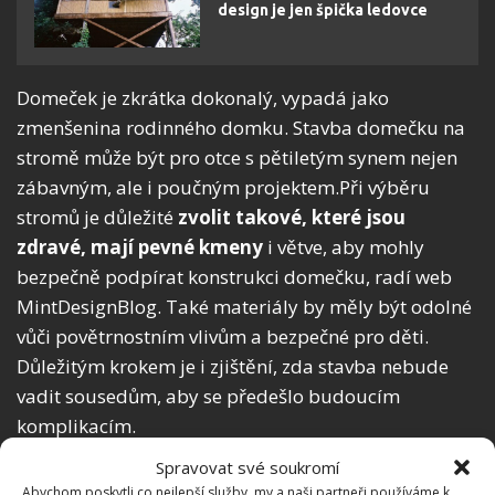
design je jen špička ledovce
Domeček je zkrátka dokonalý, vypadá jako
zmenšenina rodinného domku. Stavba domečku na
stromě může být pro otce s pětiletým synem nejen
zábavným, ale i poučným projektem.Při výběru
stromů je důležité
zvolit takové, které jsou
zdravé, mají pevné kmeny
i větve, aby mohly
bezpečně podpírat konstrukci domečku, radí web
MintDesignBlog. Také materiály by měly být odolné
vůči povětrnostním vlivům a bezpečné pro děti.
Důležitým krokem je i zjištění, zda stavba nebude
vadit sousedům, aby se předešlo budoucím
komplikacím.
Spravovat své soukromí
Skvělé útočiště
Abychom poskytli co nejlepší služby, my a naši partneři používáme k