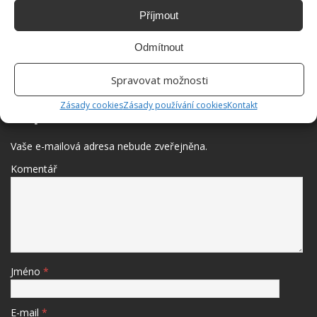
Příjmout
Odmítnout
Spravovat možnosti
BUĎTE PRVNÍ KDO PŘIDÁ KOMENTÁŘ
Zásady cookies
Zásady používání cookies
Kontakt
Napište komentář
Vaše e-mailová adresa nebude zveřejněna.
Komentář
Jméno
*
E-mail
*