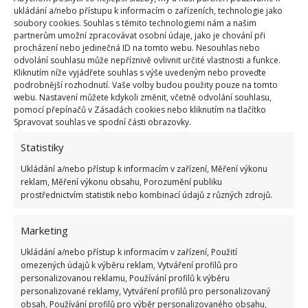
ukládání a/nebo přístupu k informacím o zařízeních, technologie jako
A zmíněný projekt se do důsledku podařil. Rozhodně
soubory cookies. Souhlas s těmito technologiemi nám a našim
partnerům umožní zpracovávat osobní údaje, jako je chování při
posílil vztah mezi otcem a synem a zanechal v nich
procházení nebo jedinečná ID na tomto webu. Nesouhlas nebo
trvalou památku na společně strávený čas a úsilí,
odvolání souhlasu může nepříznivě ovlivnit určité vlastnosti a funkce.
Kliknutím níže vyjádřete souhlas s výše uvedeným nebo proveďte
vložené do vytvoření něčeho tak jedinečného. Na
podrobnější rozhodnutí. Vaše volby budou použity pouze na tomto
BydlímeÚtulně se také dovíte o mladém muži, který
webu. Nastavení můžete kdykoli změnit, včetně odvolání souhlasu,
pomocí přepínačů v Zásadách cookies nebo kliknutím na tlačítko
na stromech vytvořil
letovisko z chatek
, jež nyní
Spravovat souhlas ve spodní části obrazovky.
slouží k rekreaci turistům.
Statistiky
Ukládání a/nebo přístup k informacím v zařízení, Měření výkonu
reklam, Měření výkonu obsahu, Porozumění publiku
prostřednictvím statistik nebo kombinací údajů z různých zdrojů.
Marketing
Ukládání a/nebo přístup k informacím v zařízení, Použití
omezených údajů k výběru reklam, Vytváření profilů pro
personalizovanou reklamu, Používání profilů k výběru
personalizované reklamy, Vytváření profilů pro personalizovaný
obsah, Používání profilů pro výběr personalizovaného obsahu,