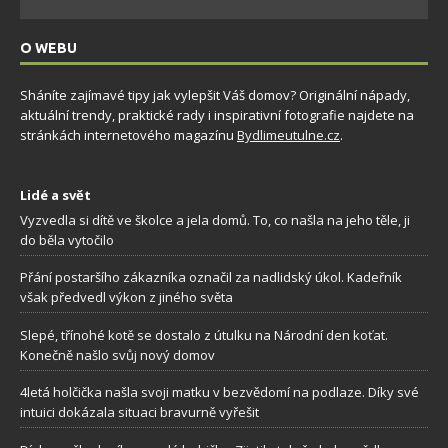
O WEBU
Sháníte zajímavé tipy jak vylepšit Váš domov? Originální nápady,
aktuální trendy, praktické rady i inspirativní fotografie najdete na
stránkách internetového magazínu
Bydlimeutulne.cz
.
Lidé a svět
Vyzvedla si dítě ve školce a jela domů. To, co našla na jeho těle, ji
do běla vytočilo
Přání postaršího zákazníka označil za nadlidský úkol. Kadeřník
však předvedl výkon z jiného světa
Slepé, třínohé kotě se dostalo z útulku na Národní den koťat.
Konečně našlo svůj nový domov
4letá holčička našla svoji matku v bezvědomí na podlaze. Díky své
intuici dokázala situaci bravurně vyřešit