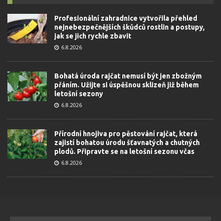
Profesionální zahradnice vytvořila přehled
nejnebezpečnějších škůdců rostlin a postupy,
jak se jich rychle zbavit
6.8.2026
Bohatá úroda rajčat nemusí být jen zbožným
přáním. Užijte si úspěšnou sklizeň již během
letošní sezony
6.8.2026
Přírodní hnojiva pro pěstování rajčat, která
zajistí bohatou úrodu šťavnatých a chutných
plodů. Připravte se na letošní sezonu včas
6.8.2026