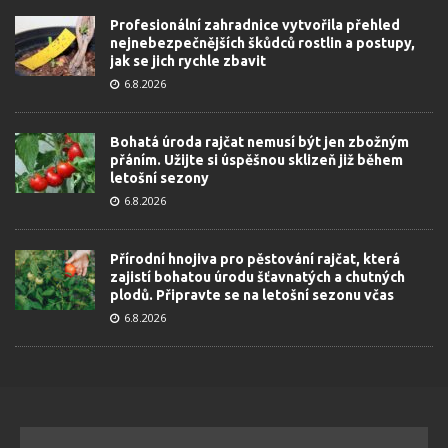
Profesionální zahradnice vytvořila přehled
nejnebezpečnějších škůdců rostlin a postupy,
jak se jich rychle zbavit
6.8.2026
Bohatá úroda rajčat nemusí být jen zbožným
přáním. Užijte si úspěšnou sklizeň již během
letošní sezony
6.8.2026
Přírodní hnojiva pro pěstování rajčat, která
zajistí bohatou úrodu šťavnatých a chutných
plodů. Připravte se na letošní sezonu včas
6.8.2026