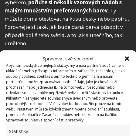
výběrem,
pořiďte si několik vzorových nádob s
malým množstvím preferovaných barev
.
Ty
můžete doma otestovat na kusu desky nebo papíru.
Porovnejte si také, jak bude daná barva působit v
případě odlišného světla, a to jak slunečního, tak i
umělého.
Spravovat své soukromí
Abychom poskytli co nejlepší služby, my a naši partneři používáme k
ukládání a/nebo přístupu k informacím o zařízeních, technologie jako
soubory cookies. Souhlas s těmito technologiemi nám a našim
partnerům umožní zpracovávat osobní údaje, jako je chování při
procházení nebo jedinečná ID na tomto webu. Nesouhlas nebo
odvolání souhlasu může nepříznivě ovlivnit určité vlastnosti a funkce.
Kliknutím níže vyjádřete souhlas s výše uvedeným nebo proveďte
podrobnější rozhodnutí. Vaše volby budou použity pouze na tomto
webu. Nastavení můžete kdykoli změnit, včetně odvolání souhlasu,
pomocí přepínačů v Zásadách cookies nebo kliknutím na tlačítko
Spravovat souhlas ve spodní části obrazovky.
Fotografie: Unsplash
Statistiky