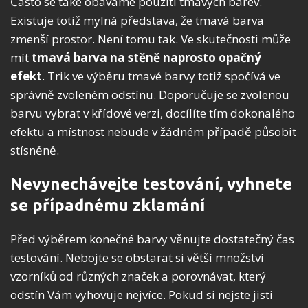
Často se také obáváme použití tmavých barev.
Existuje totiž mylná představa, že tmavá barva
zmenší prostor. Není tomu tak. Ve skutečnosti může
mít
tmavá barva na stěně naprosto opačný
efekt
.
Trik ve výběru tmavé barvy totiž spočívá ve
správně zvoleném odstínu. Doporučuje se zvolenou
barvu vybrat v křídové verzi, docílíte tím dokonalého
efektu a místnost nebude v žádném případě působit
stísněně.
Nevynechávejte testování, vyhnete
se případnému zklamání
Před výběrem konečné barvy věnujte dostatečný čas
testování. Nebojte se obstarat si větší množství
vzorníků od různých značek a porovnávat, který
odstín Vám vyhovuje nejvíce. Pokud si nejste jisti