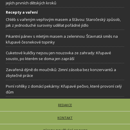
jejích prvních dětských kroků
Recepty a vaření
Chléb s vařeným vepřovým masem a šťávou: Staročeský způsob,
jak z jednoduché suroviny udělat pořádné jídlo
Pikantní pánev s mletým masem a zeleninou: Šťavnatá směs na
křupavé česnekové topinky
Cuketové kuličky nejsou jen nouzovka ze zahrady: Křupavé
sousto, po kterém se doma jen zapráší
Zavařená dýně do moučníků: Zimní zásoba bez konzervantů a
zbytečné práce
Pivní rohlíky z domácí pekárny: Křupavé pečivo, které provoní celý
dům
REDAKCE
KONTAKT