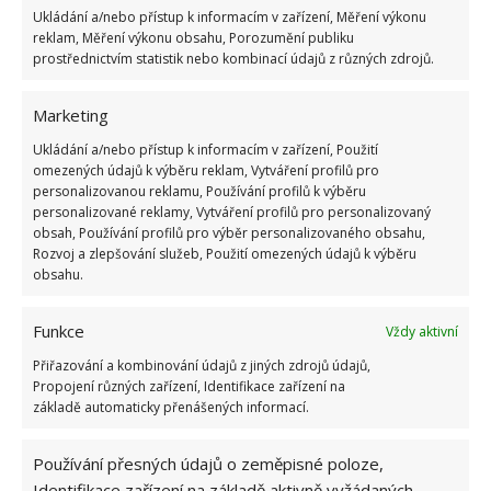
Při volbě barvy musíte také zohlednit to, o jakou
Ukládání a/nebo přístup k informacím v zařízení, Měření výkonu
reklam, Měření výkonu obsahu, Porozumění publiku
místnost se jedná. Barva totiž hodně ovlivňuje
prostřednictvím statistik nebo kombinací údajů z různých zdrojů.
celkový dojem z místnosti. Rozhodně se chcete
cítit
jinak v ložnici a jiný pocit chcete mít z kuchyně
.
Marketing
Atmosféra v kuchyni by měla být svěží a měla by ve
Ukládání a/nebo přístup k informacím v zařízení, Použití
Vás budit energii, ložnice by na Vás naopak měla
omezených údajů k výběru reklam, Vytváření profilů pro
personalizovanou reklamu, Používání profilů k výběru
působit uklidňujícím dojmem.
personalizované reklamy, Vytváření profilů pro personalizovaný
obsah, Používání profilů pro výběr personalizovaného obsahu,
Vyvarujte se tomu, abyste vybírali barvu podle
Rozvoj a zlepšování služeb, Použití omezených údajů k výběru
obsahu.
aktuálních módních trendů. Nejde o to, abyste
zapadli do sociální bubliny a Vaše místnost
Funkce
Vždy aktivní
odpovídala fotkám na sociálních sítích, ale o to,
abyste se Vy sami cítili pohodlně.
Přiřazování a kombinování údajů z jiných zdrojů údajů,
Propojení různých zařízení, Identifikace zařízení na
základě automaticky přenášených informací.
Zdroj: Redakce
Používání přesných údajů o zeměpisné poloze,
Identifikace zařízení na základě aktivně vyžádaných