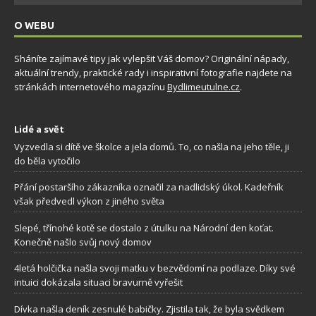
O WEBU
Sháníte zajímavé tipy jak vylepšit Váš domov? Originální nápady,
aktuální trendy, praktické rady i inspirativní fotografie najdete na
stránkách internetového magazínu
Bydlimeutulne.cz
.
Lidé a svět
Vyzvedla si dítě ve školce a jela domů. To, co našla na jeho těle, ji
do běla vytočilo
Přání postaršího zákazníka označil za nadlidský úkol. Kadeřník
však předvedl výkon z jiného světa
Slepé, třínohé kotě se dostalo z útulku na Národní den koťat.
Konečně našlo svůj nový domov
4letá holčička našla svoji matku v bezvědomí na podlaze. Díky své
intuici dokázala situaci bravurně vyřešit
Dívka našla deník zesnulé babičky. Zjistila tak, že byla svědkem