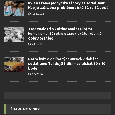
Kvíz na téma pionýrské tábory za socialismu:
Kdo je zažil, bez problému získá 12 ze 12 bodů
12.5.2026
Test znalostí o každodenní realitě za
komunismu: 10 retro otázek ukáže, kdo má
dobrý přehled
23.6.2026
Retro kvíz o oblíbených autech v dobách
socialismu: Tehdejší řidiči musí získat 10 z 10
bodů
6.5.2026
ŽHAVÉ NOVINKY