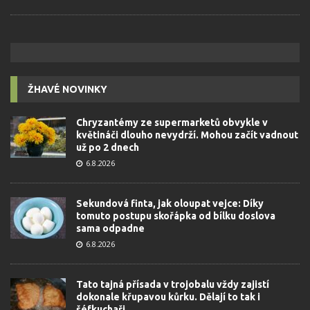
ŽHAVÉ NOVINKY
Chryzantémy ze supermarketů obvykle v
květináči dlouho nevydrží. Mohou začít vadnout
už po 2 dnech
6.8.2026
Sekundová finta, jak oloupat vejce: Díky
tomuto postupu skořápka od bílku doslova
sama odpadne
6.8.2026
Tato tajná přísada v trojobalu vždy zajistí
dokonale křupavou kůrku. Dělají to tak i
šéfkuchaři