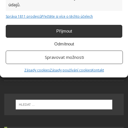
Podzim v interiéru – relaxace, odpočinek a
údajů.
zemité barvy
Správa 1811 prodejců
Přečtěte si více o těchto účelech
Příjmout
Trend, který se přesunul ze šatníku do interiéru
aneb trendy kostka
Odmítnout
Spravovat možnosti
Barvy v domácnosti ovlivňují naši psychiku. Do
každé místnosti patří jiná
Zásady cookies
Zásady používání cookies
Kontakt