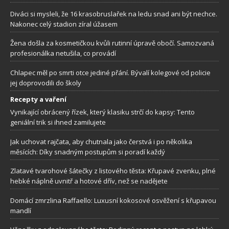
Diváci si mysleli, že 16 krasobruslařek na ledu snad ani být nechce.
Nakonec celý stadion zíral úžasem
Žena došla za kosmetičkou kvůli rutinní úpravě obočí. Samozvaná
profesionálka netušila, co provádí
Chlapec měl po smrti otce jediné přání. Bývalí kolegové od policie
jej doprovodili do školy
Recepty a vaření
Vynikající obrácený řízek, který klasiku strčí do kapsy: Tento
geniální trik si ihned zamilujete
Jak uchovat rajčata, aby chutnala jako čerstvá i po několika
měsících: Díky snadným postupům si poradí každý
Zlatavé tvarohové šátečky z listového těsta: Křupavé zvenku, plné
hebké náplně uvnitř a hotové dřív, než se nadějete
Domácí zmrzlina Raffaello: Luxusní kokosové osvěžení s křupavou
mandlí