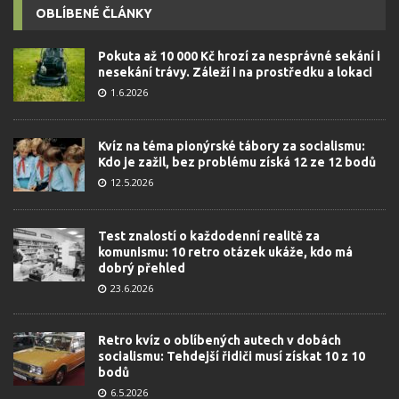
OBLÍBENÉ ČLÁNKY
Pokuta až 10 000 Kč hrozí za nesprávné sekání i
nesekání trávy. Záleží i na prostředku a lokaci
1.6.2026
Kvíz na téma pionýrské tábory za socialismu:
Kdo je zažil, bez problému získá 12 ze 12 bodů
12.5.2026
Test znalostí o každodenní realitě za
komunismu: 10 retro otázek ukáže, kdo má
dobrý přehled
23.6.2026
Retro kvíz o oblíbených autech v dobách
socialismu: Tehdejší řidiči musí získat 10 z 10
bodů
6.5.2026