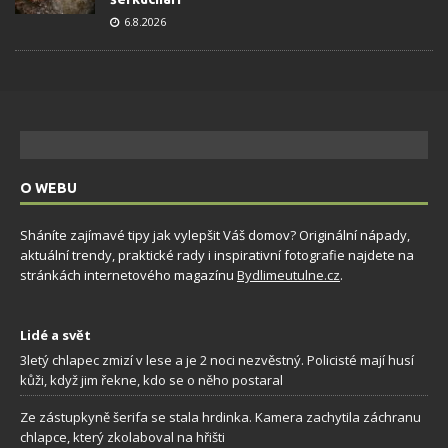
6.8.2026
O WEBU
Sháníte zajímavé tipy jak vylepšit Váš domov? Originální nápady,
aktuální trendy, praktické rady i inspirativní fotografie najdete na
stránkách internetového magazínu
Bydlimeutulne.cz
.
Lidé a svět
3letý chlapec zmizí v lese a je 2 noci nezvěstný. Policisté mají husí
kůži, když jim řekne, kdo se o něho postaral
Ze zástupkyně šerifa se stala hrdinka. Kamera zachytila záchranu
chlapce, který zkolaboval na hřišti