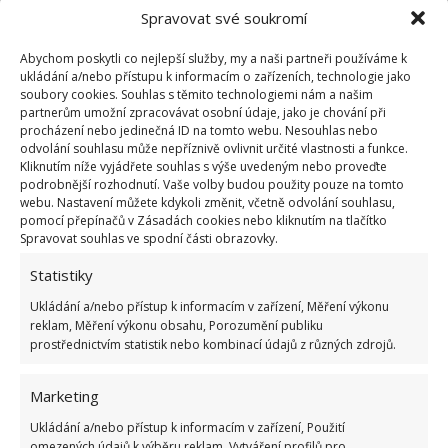
interiéru?
Spravovat své soukromí
Jestliže chcete něco na svém stávajícím bydlení
Abychom poskytli co nejlepší služby, my a naši partneři používáme k
ukládání a/nebo přístupu k informacím o zařízeních, technologie jako
změnit, pak se nebojte sáhnout na fialové či tmavě
soubory cookies. Souhlas s těmito technologiemi nám a našim
modré doplňky v podobě polštářů, přehozů,
partnerům umožní zpracovávat osobní údaje, jako je chování při
procházení nebo jedinečná ID na tomto webu. Nesouhlas nebo
povlečení či kuchyňské pomocníky, závěsy, utěrky,
odvolání souhlasu může nepříznivě ovlivnit určité vlastnosti a funkce.
ubrusy a prostírání, koberečky, poličky, vázy,
Kliknutím níže vyjádřete souhlas s výše uvedeným nebo proveďte
podrobnější rozhodnutí. Vaše volby budou použity pouze na tomto
květináče a klidně i tapetu na celou jednu stěnu.
webu. Nastavení můžete kdykoli změnit, včetně odvolání souhlasu,
Nemusí to být jen tmavě modrá a fialová, je-li vašim
pomocí přepínačů v Zásadách cookies nebo kliknutím na tlačítko
Spravovat souhlas ve spodní části obrazovky.
favoritem jiná tmavá barva, pak je podzim 2018 jako
stvořený pro zařazení těchto barev do interiéru.
Statistiky
Ukládání a/nebo přístup k informacím v zařízení, Měření výkonu
Obrázky: aeroscapeart.info, sketchuptexture.com
reklam, Měření výkonu obsahu, Porozumění publiku
prostřednictvím statistik nebo kombinací údajů z různých zdrojů.
Marketing
Ukládání a/nebo přístup k informacím v zařízení, Použití
omezených údajů k výběru reklam, Vytváření profilů pro