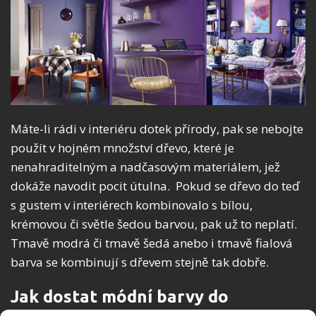
Máte-li rádi v interiéru dotek přírody, pak se nebojte
použít v hojném množství dřevo, které je
nenahraditelným a nadčasovým materiálem, jež
dokáže navodit pocit útulna. Pokud se dřevo do teď
s gustem v interiérech kombinovalo s bílou,
krémovou či světle šedou barvou, pak už to neplatí.
Tmavě modrá či tmavě šedá anebo i tmavě fialová
barva se kombinují s dřevem stejně tak dobře.
Jak dostat módní barvy do