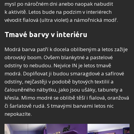
mysl po náročném dni anebo naopak nabudit
k aktivitě. Letos bude na podzim v interiérech
vévodit fialová (ultra violet) a námořnická modř.
Tmavé barvy v interiéru
Modrá barva patří k docela oblíbeným a letos zažije
obrovský boom. Ovšem blankytné a pastelové
odstíny to nebudou. Nejvíce IN je letos tmavě
modrá. Doplňovat ji budou smaragdové a safírové
odstíny, nejčastěji v podobě bytových textilií a
čalouněného nábytku, jako jsou ušáky, taburety a
křesla. Mimo modré se oblibě těší i fialová, oranžová
či šarlatově rudá. S tmavými barvami letos nic
nepokazíte.