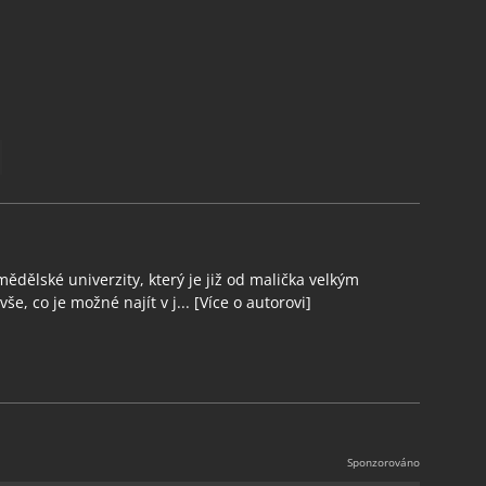
ědělské univerzity, který je již od malička velkým
še, co je možné najít v j...
[Více o autorovi]