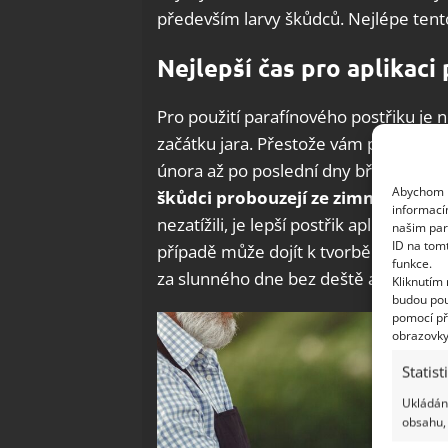
především larvy škůdců. Nejlépe tento 
Nejlepší čas pro aplikaci
Pro použití parafínového postřiku je 
začátku jara. Přestože vám přesný te
února až po poslední dny března. S
Abychom p
škůdci probouzejí ze zimního spá
informací
nezatížili, je lepší postřik aplikovat
našim par
ID na tom
případě může dojít k tvorbě hnědých sk
funkce.
za slunného dne bez deště a silného v
Kliknutím
budou pou
pomocí př
obrazovky
Statist
Ukládání
obsahu, 