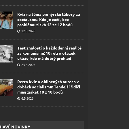
Kvíz na téma pionýrské tábory za
socialismu: Kdo je zažil, bez
problému získá 12 ze 12 bodů
12.5.2026
Test znalostí o každodenní realitě
za komunismu: 10 retro otázek
ukáže, kdo má dobrý přehled
23.6.2026
Retro kvíz o oblíbených autech v
dobách socialismu: Tehdejší řidiči
musí získat 10 z 10 bodů
6.5.2026
HAVÉ NOVINKY