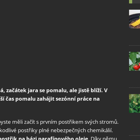
 začátek jara se pomalu, ale jistě blíží. V
ší čas pomalu zahájit sezónní práce na
yste měli začít s prvním postřikem svých stromů.
kodlivé postřiky plné nebezpečných chemikálií.
 postřik na bázi parafínového oleje
. Díky němu