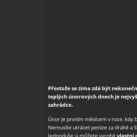
Přestože se zima zdá být nekonečná,
teplých únorových dnech je nejvyš
zahrádce.
Únor je prvním měsícem v roce, kdy b
Nemusíte utrácet peníze za drahé a š
Jednoduše si můžete vyrobit
vlastní