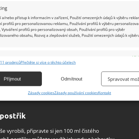
ing
 a/nebo přístup k informacím v zařízení, Použití omezených údajů k výběru rekla
í profilů pro personalizovanou reklamu, Používání profilů k výběru personalizov
 Vytváření profilů pro personalizovaný obsah, Používání profilů pro výběr
lizovaného obsahu, Rozvoj a zlepšování služeb, Použití omezených údajů k výběr
e
Vžd
11 prodejců
Přečtěte si více o těchto účelech
ání a kombinování údajů z jiných zdrojů údajů, Propojení různých zařízení,
kace zařízení na základě automaticky přenášených informací.
Spravovat mož
Příjmout
Odmítnout
ání přesných údajů o zeměpisné poloze, Identifikace zařízení na
Zásady cookies
Zásady používání cookies
Kontakt
ě aktivně vyžádaných informací.
ění bezpečnosti, předcházení a zjišťování podvodů a
 postřik
ňování chyb, Poskytování a zobrazování reklamy a obsahu,
Vžd
ní a sdělování voleb ochrany osobních údajů.
 vyrobili, připravte si jen 100 ml čistého