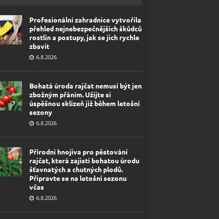
Profesionální zahradnice vytvořila
přehled nejnebezpečnějších škůdců
rostlin a postupy, jak se jich rychle
zbavit
6.8.2026
Bohatá úroda rajčat nemusí být jen
zbožným přáním. Užijte si
úspěšnou sklizeň již během letošní
sezony
6.8.2026
Přírodní hnojiva pro pěstování
rajčat, která zajistí bohatou úrodu
šťavnatých a chutných plodů.
Připravte se na letošní sezonu
včas
6.8.2026