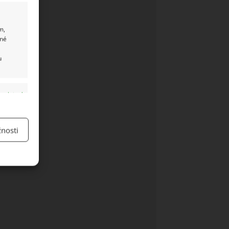
m,
ané
u
y aktivní
nosti
y aktivní