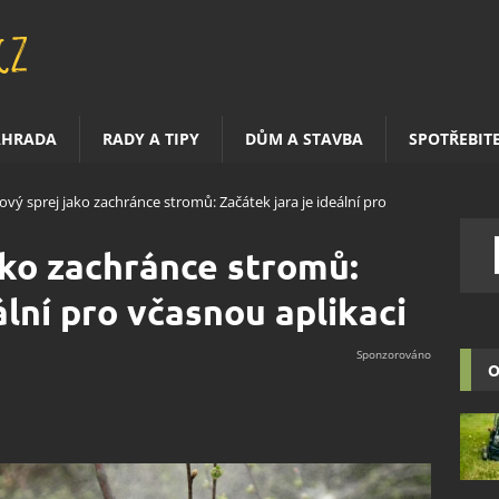
AHRADA
RADY A TIPY
DŮM A STAVBA
SPOTŘEBIT
ový sprej jako zachránce stromů: Začátek jara je ideální pro
ako zachránce stromů:
ální pro včasnou aplikaci
O