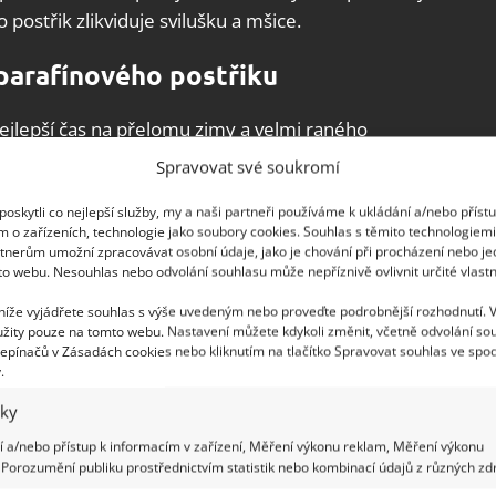
postřik zlikviduje svilušku a mšice.
 parafínového postřiku
nejlepší čas na přelomu zimy a velmi raného
rmín nikdo neřekne, jedná se zpravidla o přelom
Spravovat své soukromí
právný čas můžete odhadnout
podle toho, jak se
oskytli co nejlepší služby, my a naši partneři používáme k ukládání a/nebo příst
nku
. Abyste rostliny tímto postřikem příliš
m o zařízeních, technologie jako soubory cookies. Souhlas s těmito technologiem
 ještě před samotným růstem listů. V opačném
tnerům umožní zpracovávat osobní údaje, jako je chování při procházení nebo j
to webu. Nesouhlas nebo odvolání souhlasu může nepříznivě ovlivnit určité vlastn
vrn na listech rostliny. Nejlépe aplikujte postřik
ětru.
 níže vyjádřete souhlas s výše uvedeným nebo proveďte podrobnější rozhodnutí. 
žity pouze na tomto webu. Nastavení můžete kdykoli změnit, včetně odvolání so
epínačů v Zásadách cookies nebo kliknutím na tlačítko Spravovat souhlas ve spod
.
iky
 a/nebo přístup k informacím v zařízení, Měření výkonu reklam, Měření výkonu
Porozumění publiku prostřednictvím statistik nebo kombinací údajů z různých zdr