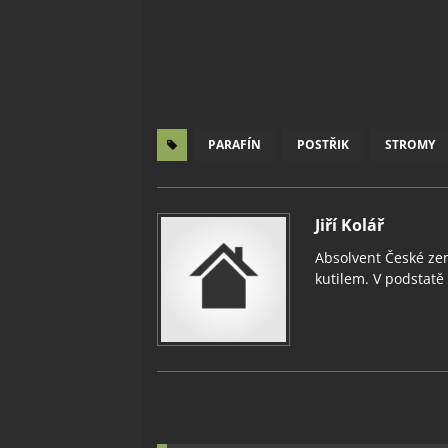
PARAFÍN
POSTŘIK
STROMY
Jiří Kolář
Absolvent České zem
kutilem. V podstatě v