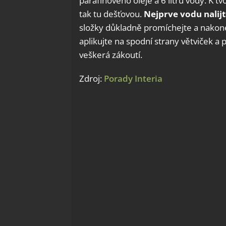
parafínového oleje a 6 litrů vody. K t
tak tu dešťovou.
Nejprve vodu nalijte
složky důkladně promíchejte a nakone
aplikujte na spodní strany větviček a 
veškerá zákoutí.
Zdroj:
Porady Interia