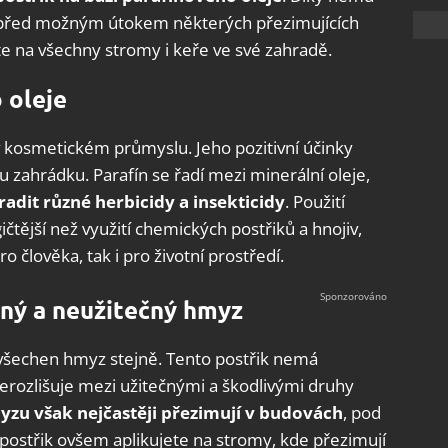
e před možným útokem některých přezimujících
te na všechny stromy i keře ve své zahradě.
 oleje
n v kosmetickém průmyslu. Jeho pozitivní účinky
u zahrádku. Parafín se řadí mezi minerální oleje,
dit různé herbicidy a insekticidy
. Použití
čtější než využití chemických postřiků a hnojiv,
 člověka, tak i pro životní prostředí.
čný a neužitečný hmyz
 všechen hmyz stejně. Tento postřik nemá
 nerozlišuje mezi užitečnými a škodlivými druhy
zu však nejčastěji přezimují v budovách
, pod
 postřik ovšem aplikujete na stromy, kde přezimují