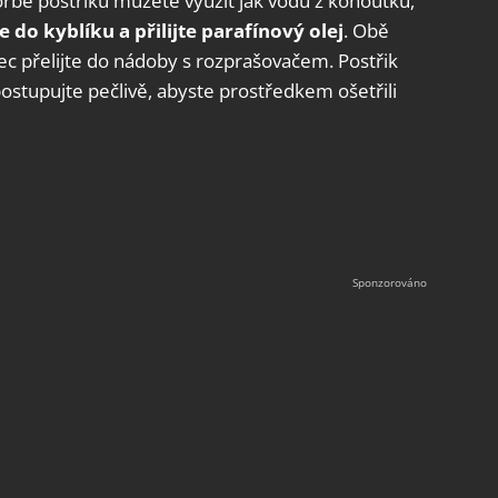
vorbě postřiku můžete využít jak vodu z kohoutku,
 do kyblíku a přilijte parafínový olej
. Obě
c přelijte do nádoby s rozprašovačem. Postřik
postupujte pečlivě, abyste prostředkem ošetřili