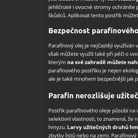
jehličnaté i ovocné stromy ochránít
škůdců. Aplikovat tento postřik může
Bezpečnost parafínového
Parafínový olej je nejčastěji využívá
však můžete využít také při péči o svo
kterým
na své zahradě můžete nahra
parafínového postřiku je nejen ekologi
ale je také mnohem bezpečnější jak pro
Parafín nerozlišuje užite
Postřik parafínového oleje působí na
selektivní vlastnosti, to znamená, že
hmyzu.
Larvy užitečných druhů hmy
zbytky listů nebo na zemi. Parafínový