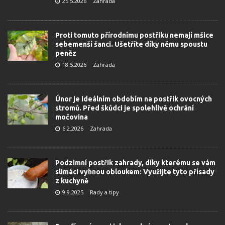
25.5.2026
Zahrada
Proti tomuto přírodnímu postřiku nemají mšice
sebemenší šanci. Ušetříte díky němu spoustu
peněz
18.5.2026
Zahrada
Únor je ideálním obdobím na postřik ovocných
stromů. Před škůdci je spolehlivě ochrání
močovina
6.2.2026
Zahrada
Podzimní postřik zahrady, díky kterému se vám
slimáci vyhnou obloukem: Využijte tyto přísady
z kuchyně
9.9.2025
Rady a tipy