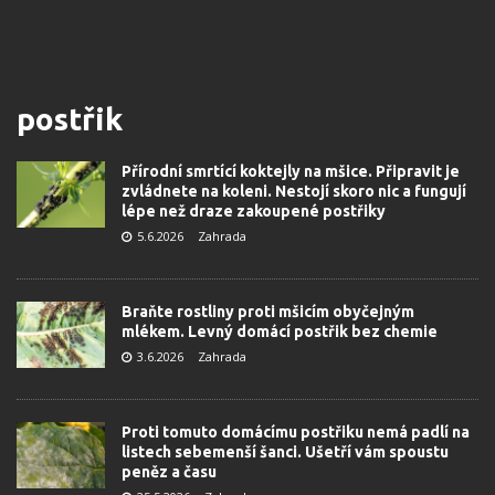
postřik
Přírodní smrtící koktejly na mšice. Připravit je
zvládnete na koleni. Nestojí skoro nic a fungují
lépe než draze zakoupené postřiky
5.6.2026
Zahrada
Braňte rostliny proti mšicím obyčejným
mlékem. Levný domácí postřik bez chemie
3.6.2026
Zahrada
Proti tomuto domácímu postřiku nemá padlí na
listech sebemenší šanci. Ušetří vám spoustu
peněz a času