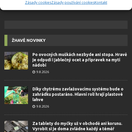
6.5.2026
Zásady cookies
Zásady používání cookies
Kontakt
ŽHAVÉ NOVINKY
Po ovocných muškách nezbyde ani stopa. Hravě
je odpudí i jablečný ocet a přípravek na mytí
nádobí
9.8.2026
Díky chytrému zavlažovacímu systému bude o
zahrádku postaráno. Hlavní roli hrají plastové
lahve
9.8.2026
Za tablety do myčky už v obchodě ani korunu.
Vyrobit si je doma zvládne každý a téměř