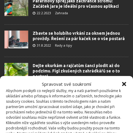
Parafínový sprej jako zachránce stromů:
Začátek jara je ideální pro včasnou aplikaci
22.2.2023
Zahrada
Zbavte se holubího vrkání za oknem jednou
provždy. Řešení za pár kaček se o vše postará
31.8.2022
Rady a tipy
Dejte okurkám a rajčatům šanci plodit až do
podzimu. Fígl zkušených zahrádkářů se o to
postará
16.8.2022
Rady a tipy
Spravovat své soukromí
Abychom poskytli co nejlepší služby, my a naši partneři používáme k
ukládání a/nebo přístupu k informacím o zařízeních, technologie jako
soubory cookies. Souhlas s těmito technologiemi nám a našim
Choroby na rajčatech zlikviduje na počkání.
partnerům umožní zpracovávat osobní údaje, jako je chování při
Domácí postřik funguje stejně dobře, jako ty z
procházení nebo jedinečná ID na tomto webu. Nesouhlas nebo
obchodu. Ani kapka nebezpečné chemie
odvolání souhlasu může nepříznivě ovlivnit určité vlastnosti a funkce.
19.7.2022
Rady a tipy
Kliknutím níže vyjádřete souhlas s výše uvedeným nebo proveďte
podrobnější rozhodnutí. Vaše volby budou použity pouze na tomto