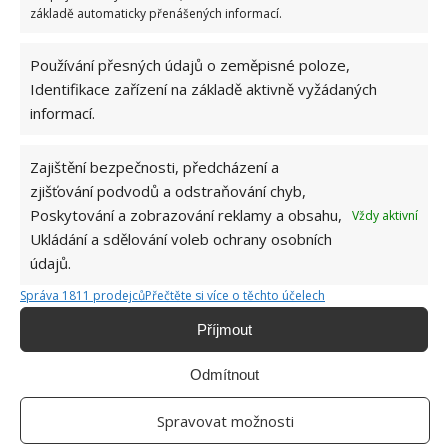
základě automaticky přenášených informací.
OBLÍBENÉ ČLÁNKY
Používání přesných údajů o zeměpisné poloze,
Pokuta až 10 000 Kč hrozí za nesprávné sekání i
Identifikace zařízení na základě aktivně vyžádaných
nesekání trávy. Záleží i na prostředku a lokaci
informací.
1.6.2026
Zajištění bezpečnosti, předcházení a
Kvíz na téma pionýrské tábory za socialismu:
zjišťování podvodů a odstraňování chyb,
Kdo je zažil, bez problému získá 12 ze 12 bodů
12.5.2026
Poskytování a zobrazování reklamy a obsahu,
Vždy aktivní
Ukládání a sdělování voleb ochrany osobních
údajů.
Test znalostí o každodenní realitě za
komunismu: 10 retro otázek ukáže, kdo má
Správa 1811 prodejců
Přečtěte si více o těchto účelech
dobrý přehled
Příjmout
23.6.2026
Odmítnout
Retro kvíz o oblíbených autech v dobách
socialismu: Tehdejší řidiči musí získat 10 z 10
Spravovat možnosti
bodů