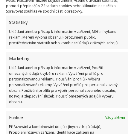
webu. Nastavení můžete kdykoli změnit, včetně odvolání souhlasu,
pomocí přepínačů v Zásadách cookies nebo kliknutím na tlačítko
Prodlužte plodnost vašich okurek až do prvních
Spravovat souhlas ve spodní části obrazovky.
mrazíků. Sklízet je tak můžete ještě v říjnu
9.7.2022
Rady a tipy
Statistiky
Ukládání a/nebo přístup k informacím v zařízení, Měření výkonu
reklam, Měření výkonu obsahu, Porozumění publiku
Zákeřnou plíseň na rajčatech je potřeba
prostřednictvím statistik nebo kombinací údajů z různých zdrojů.
rozpoznat včas. Díky domácím postřikům je
šance na záchranu plodů téměř 100 %
Marketing
17.6.2022
Rady a tipy
Ukládání a/nebo přístup k informacím v zařízení, Použití
omezených údajů k výběru reklam, Vytváření profilů pro
personalizovanou reklamu, Používání profilů k výběru
1
2
»
personalizované reklamy, Vytváření profilů pro personalizovaný
obsah, Používání profilů pro výběr personalizovaného obsahu,
Rozvoj a zlepšování služeb, Použití omezených údajů k výběru
obsahu.
Funkce
Vždy aktivní
Přiřazování a kombinování údajů z jiných zdrojů údajů,
Propojení různých zařízení, Identifikace zařízení na