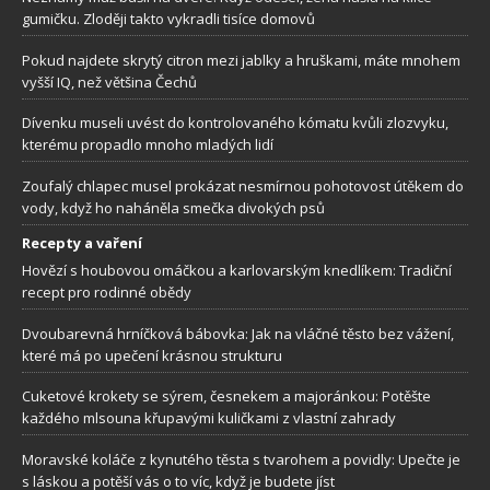
gumičku. Zloději takto vykradli tisíce domovů
Pokud najdete skrytý citron mezi jablky a hruškami, máte mnohem
vyšší IQ, než většina Čechů
Dívenku museli uvést do kontrolovaného kómatu kvůli zlozvyku,
kterému propadlo mnoho mladých lidí
Zoufalý chlapec musel prokázat nesmírnou pohotovost útěkem do
vody, když ho naháněla smečka divokých psů
Recepty a vaření
Hovězí s houbovou omáčkou a karlovarským knedlíkem: Tradiční
recept pro rodinné obědy
Dvoubarevná hrníčková bábovka: Jak na vláčné těsto bez vážení,
které má po upečení krásnou strukturu
Cuketové krokety se sýrem, česnekem a majoránkou: Potěšte
každého mlsouna křupavými kuličkami z vlastní zahrady
Moravské koláče z kynutého těsta s tvarohem a povidly: Upečte je
s láskou a potěší vás o to víc, když je budete jíst