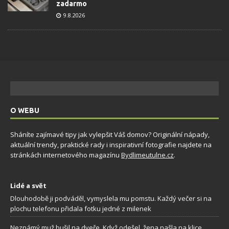
zadarmo
9.8.2026
O WEBU
Sháníte zajímavé tipy jak vylepšit Váš domov? Originální nápady,
aktuální trendy, praktické rady i inspirativní fotografie najdete na
stránkách internetového magazínu
Bydlimeutulne.cz
.
Lidé a svět
Dlouhodobě ji podváděl, vymyslela mu pomstu. Každý večer si na
plochu telefonu přidala fotku jedné z milenek
Neznámý muž bušil na dveře. Když odešel, žena našla na klice