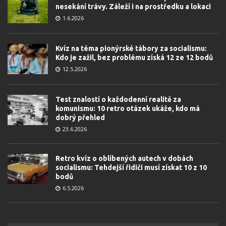
nesekání trávy. Záleží i na prostředku a lokaci
1.6.2026
Kvíz na téma pionýrské tábory za socialismu:
Kdo je zažil, bez problému získá 12 ze 12 bodů
12.5.2026
Test znalostí o každodenní realitě za
komunismu: 10 retro otázek ukáže, kdo má
dobrý přehled
23.6.2026
Retro kvíz o oblíbených autech v dobách
socialismu: Tehdejší řidiči musí získat 10 z 10
bodů
6.5.2026