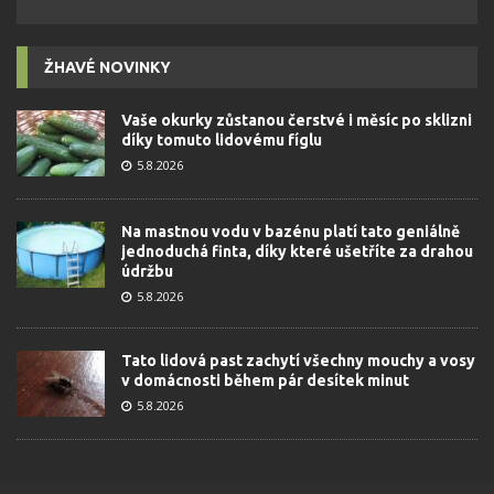
ŽHAVÉ NOVINKY
Vaše okurky zůstanou čerstvé i měsíc po sklizni
díky tomuto lidovému fíglu
5.8.2026
Na mastnou vodu v bazénu platí tato geniálně
jednoduchá finta, díky které ušetříte za drahou
údržbu
5.8.2026
Tato lidová past zachytí všechny mouchy a vosy
v domácnosti během pár desítek minut
5.8.2026