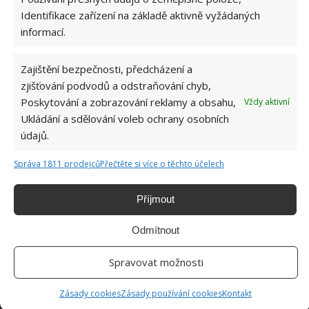
otáčení. Proto jej umístěte na stále stanoviště.
Identifikace zařízení na základě aktivně vyžádaných
informací.
Zajištění bezpečnosti, předcházení a
zjišťování podvodů a odstraňování chyb,
Poskytování a zobrazování reklamy a obsahu,
Vždy aktivní
Ukládání a sdělování voleb ochrany osobních
údajů.
Správa 1811 prodejců
Přečtěte si více o těchto účelech
Příjmout
Odmítnout
Spravovat možnosti
Zásady cookies
Zásady používání cookies
Kontakt