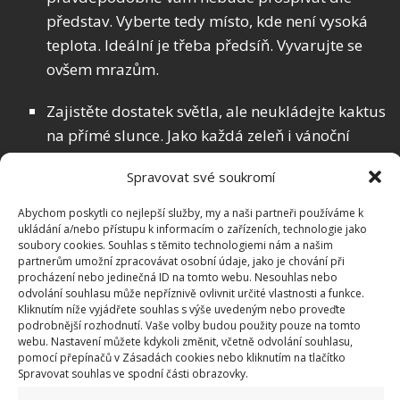
představ. Vyberte tedy místo, kde není vysoká
teplota. Ideální je třeba předsíň. Vyvarujte se
ovšem mrazům.
Zajistěte dostatek světla, ale neukládejte kaktus
na přímé slunce. Jako každá zeleň i vánoční
kaktus potřebuje světlo ke svému růstu.
Spravovat své soukromí
Umístěte ho nejlépe do polostínu.
Abychom poskytli co nejlepší služby, my a naši partneři používáme k
ukládání a/nebo přístupu k informacím o zařízeních, technologie jako
soubory cookies. Souhlas s těmito technologiemi nám a našim
partnerům umožní zpracovávat osobní údaje, jako je chování při
procházení nebo jedinečná ID na tomto webu. Nesouhlas nebo
odvolání souhlasu může nepříznivě ovlivnit určité vlastnosti a funkce.
Kliknutím níže vyjádřete souhlas s výše uvedeným nebo proveďte
podrobnější rozhodnutí. Vaše volby budou použity pouze na tomto
webu. Nastavení můžete kdykoli změnit, včetně odvolání souhlasu,
pomocí přepínačů v Zásadách cookies nebo kliknutím na tlačítko
Spravovat souhlas ve spodní části obrazovky.