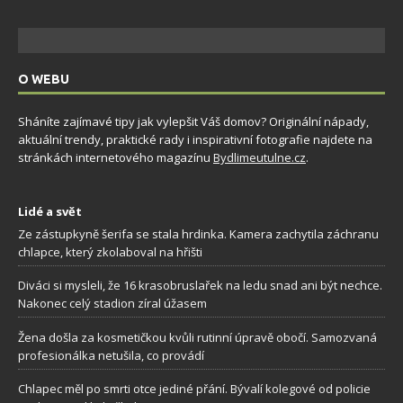
O WEBU
Sháníte zajímavé tipy jak vylepšit Váš domov? Originální nápady,
aktuální trendy, praktické rady i inspirativní fotografie najdete na
stránkách internetového magazínu
Bydlimeutulne.cz
.
Lidé a svět
Ze zástupkyně šerifa se stala hrdinka. Kamera zachytila záchranu
chlapce, který zkolaboval na hřišti
Diváci si mysleli, že 16 krasobruslařek na ledu snad ani být nechce.
Nakonec celý stadion zíral úžasem
Žena došla za kosmetičkou kvůli rutinní úpravě obočí. Samozvaná
profesionálka netušila, co provádí
Chlapec měl po smrti otce jediné přání. Bývalí kolegové od policie