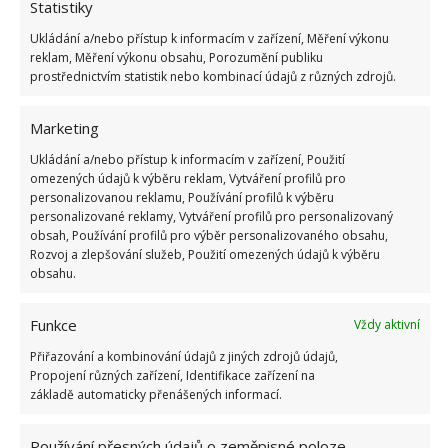
Statistiky
Ukládání a/nebo přístup k informacím v zařízení, Měření výkonu
reklam, Měření výkonu obsahu, Porozumění publiku
prostřednictvím statistik nebo kombinací údajů z různých zdrojů.
Fotografie: Pixabay
Marketing
Od zhruba března až do července vánoční
Ukládání a/nebo přístup k informacím v zařízení, Použití
omezených údajů k výběru reklam, Vytváření profilů pro
kaktus zalévejte o něco více než v chladnějších
personalizovanou reklamu, Používání profilů k výběru
měsících. Vyvarovat byste se ovšem měli přelití
personalizované reklamy, Vytváření profilů pro personalizovaný
obsah, Používání profilů pro výběr personalizovaného obsahu,
rostliny. Od srpna až září omezte zálivku na
Rozvoj a zlepšování služeb, Použití omezených údajů k výběru
minimum.
obsahu.
Přesazení rostliny je vhodné cca jednou za tři
Funkce
roky. Vždy vybírejte větší květináč, než byl ten
Vždy aktivní
původní. Vyhněte se výběru substrátu, který
Přiřazování a kombinování údajů z jiných zdrojů údajů,
Propojení různých zařízení, Identifikace zařízení na
obsahuje vápník. Zakupte speciální pro
základě automaticky přenášených informací.
kaktusy.
Vánoční kaktus nesnese časté přemisťování ani
Používání přesných údajů o zeměpisné poloze,