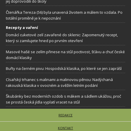
jej doprovodili do školy
Čtenářka Tereza (56) byla unavená životem a málem to vzdala. Po
totální proměně je k nepoznání
Recepty a vaření
Domácí cuketové zelí zavařené do sklenic: Zapomenutý recept,
který si zamilujete hned po prvním otevření
Masové hašé se zelím přinese na stůl poctivost, šťávu a chuť české
domácí klasiky
Buřty na černém pivu: Hospodská klasika, po které se jen zapráší
Císařský trhanec s malinami a malinovou pěnou: Nadýchaná
rakouská klasika v ovocném a svěžím letním podání
Škubánky bez moderních ozdob s mákem a sádlem ukážou, proč
se prostá česká jídla vyplatí vracet na stůl
REDAKCE
KONTAKT