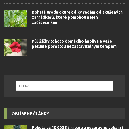
Bohatá úroda okurek díky radám od zkušených
zahrádkářů, které pomohou nejen
začátečníkům
Půl lžičky tohoto domácího hnojiva a vaše
petúnie porostou nezastavitelným tempem
OBLÍBENÉ ČLÁNKY
Pokuta až 10 000 Kč hrozí za nesprávné sekání i