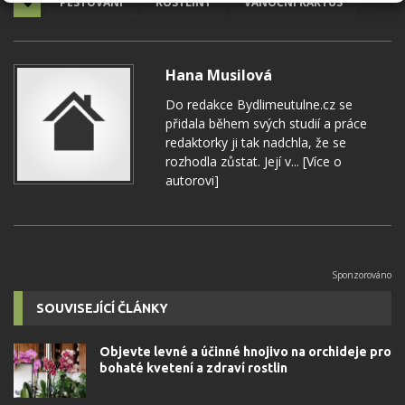
PĚSTOVÁNÍ
ROSTLINY
VÁNOČNÍ KAKTUS
Hana Musilová
Do redakce Bydlimeutulne.cz se
přidala během svých studií a práce
redaktorky ji tak nadchla, že se
rozhodla zůstat. Její v...
[Více o
autorovi]
SOUVISEJÍCÍ ČLÁNKY
Objevte levné a účinné hnojivo na orchideje pro
bohaté kvetení a zdraví rostlin