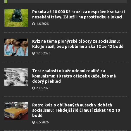
Pokuta až 10 000 Kč hrozí za nesprávné sekání i
nesekání trávy. Záleží i na prostředku a lokaci
1.6.2026
Kvíz na téma pionýrské tábory za socialismu:
Kdo je zažil, bez problému získá 12 ze 12 bodů
12.5.2026
Test znalostí o každodenní realitě za
komunismu: 10 retro otázek ukáže, kdo má
dobrý přehled
23.6.2026
Retro kvíz o oblíbených autech v dobách
socialismu: Tehdejší řidiči musí získat 10 z 10
bodů
6.5.2026