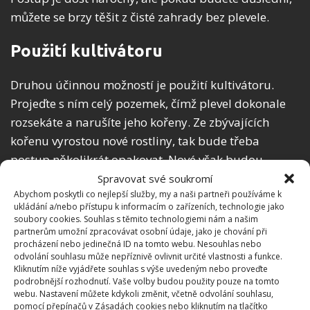
můžete se brzy těšit z čisté zahrady bez plevele.
Použití kultivátoru
Druhou účinnou možností je použití kultivátoru.
Projeďte s ním celý pozemek, čímž plevel dokonale
rozsekáte a narušíte jeho kořeny. Ze zbývajících
kořenu vyrostou nové rostliny, tak bude třeba
postup několikrát opakovat. Nové však budou
výrazně slabší a postupem času se situace zlepší
Spravovat své soukromí
Abychom poskytli co nejlepší služby, my a naši partneři používáme k
úplně.
ukládání a/nebo přístupu k informacím o zařízeních, technologie jako
soubory cookies. Souhlas s těmito technologiemi nám a našim
Sázení luštěnin
partnerům umožní zpracovávat osobní údaje, jako je chování při
procházení nebo jedinečná ID na tomto webu. Nesouhlas nebo
odvolání souhlasu může nepříznivě ovlivnit určité vlastnosti a funkce.
Pšeničná tráva také nemá ráda luštěniny. Tyto
Kliknutím níže vyjádřete souhlas s výše uvedeným nebo proveďte
podrobnější rozhodnutí. Vaše volby budou použity pouze na tomto
rostliny totiž mají silný kořenový systém. Pokud
webu. Nastavení můžete kdykoli změnit, včetně odvolání souhlasu,
použijete kultivátor a během procesu do země
pomocí přepínačů v Zásadách cookies nebo kliknutím na tlačítko