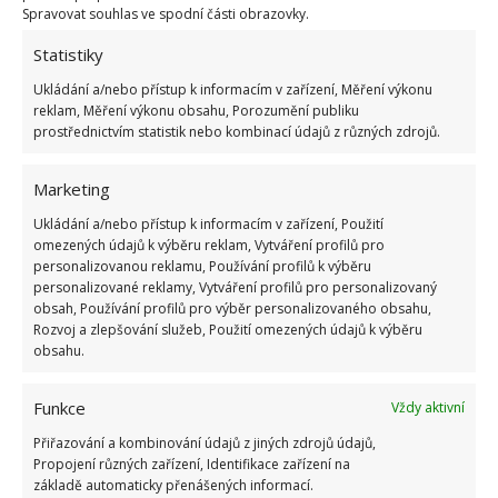
Spravovat souhlas ve spodní části obrazovky.
naházíte kukuřici, fazole, hrášek nebo ředkvičky,
kořeny pšeničné trávy postupně uhynou.
Statistiky
Ukládání a/nebo přístup k informacím v zařízení, Měření výkonu
Mulčování
reklam, Měření výkonu obsahu, Porozumění publiku
prostřednictvím statistik nebo kombinací údajů z různých zdrojů.
Většinou se jedná o oblíbenou metodu. Smíchejte
seno s hnojem a rozhazuje směs na místech, kde se
Marketing
nachází plevel. Vrstva pšeničné trávy není schopná
Ukládání a/nebo přístup k informacím v zařízení, Použití
bariérou projít a plevel tak brzy uschne. Negativem
omezených údajů k výběru reklam, Vytváření profilů pro
personalizovanou reklamu, Používání profilů k výběru
však je, že i jiné zahradní rostliny tímto postupem
personalizované reklamy, Vytváření profilů pro personalizovaný
mohou trpět. Používejte tento postup jen tehdy, kdy
obsah, Používání profilů pro výběr personalizovaného obsahu,
Rozvoj a zlepšování služeb, Použití omezených údajů k výběru
začínáte zahrádku zvelebovat, nebo vám nevadí
obsahu.
radikálnější zásahy.
Funkce
Vždy aktivní
Mulčovat můžete i posekanou trávou. Díky tomu
Přiřazování a kombinování údajů z jiných zdrojů údajů,
zůstane v zemi vlhkost. Také se celkově zvýší
Propojení různých zařízení, Identifikace zařízení na
úrodnost půdy, protože spodní vrstva trávy bude
základě automaticky přenášených informací.