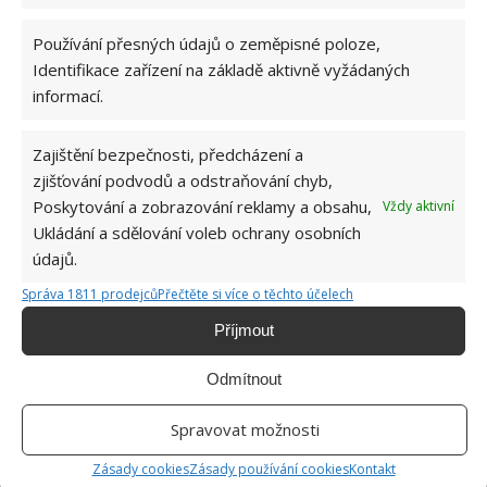
hnít a všechny potřebné látky se vodou dostanou až
do země. Taková metoda nemá snad žádné
Používání přesných údajů o zeměpisné poloze,
nevýhody.
Identifikace zařízení na základě aktivně vyžádaných
informací.
Zajištění bezpečnosti, předcházení a
zjišťování podvodů a odstraňování chyb,
Poskytování a zobrazování reklamy a obsahu,
Vždy aktivní
Ukládání a sdělování voleb ochrany osobních
údajů.
Správa 1811 prodejců
Přečtěte si více o těchto účelech
Příjmout
Odmítnout
Spravovat možnosti
Zásady cookies
Zásady používání cookies
Kontakt