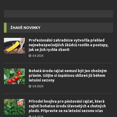
ŽHAVÉ NOVINKY
Profesionální zahradnice vytvořila přehled
nejnebezpečnějších škůdců rostlin a postupy,
jak se jich rychle zbavit
6.8.2026
Bohatá úroda rajčat nemusí být jen zbožným
přáním. Užijte si úspěšnou sklizeň již během
letošní sezony
6.8.2026
Přírodní hnojiva pro pěstování rajčat, která
zajistí bohatou úrodu šťavnatých a chutných
plodů. Připravte se na letošní sezonu včas
6.8.2026