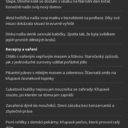
Slepé, třínohé kotě se dostalo z útulku na Národní den koťat.
Konečně našlo svůj nový domov
4letá holčička našla svoji matku v bezvědomí na podlaze. Díky své
intuici dokázala situaci bravurně vyřešit
Dívka našla deník zesnulé babičky. Zjistila tak, že byla svědkem
jejích prvních dětských kroků
Recepty a vaření
Chléb s vařeným vepřovým masem a šťávou: Staročeský způsob,
jak z jednoduché suroviny udělat pořádné jídlo
Pikantní pánev s mletým masem a zeleninou: Šťavnatá směs na
křupavé česnekové topinky
Cuketové kuličky nejsou jen nouzovka ze zahrady: Křupavé
sousto, po kterém se doma jen zapráší
Zavařená dýně do moučníků: Zimní zásoba bez konzervantů a
zbytečné práce
Pivní rohlíky z domácí pekárny: Křupavé pečivo, které provoní celý
dům