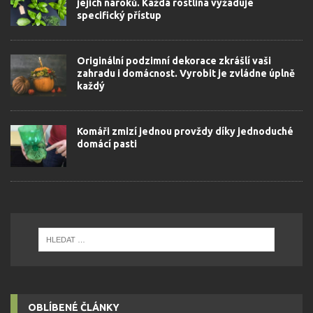
jejich nároků. Každá rostlina vyžaduje
specifický přístup
Originální podzimní dekorace zkrášlí vaši
zahradu i domácnost. Vyrobit je zvládne úplně
každý
Komáři zmizí jednou provždy díky jednoduché
domácí pasti
OBLÍBENÉ ČLÁNKY