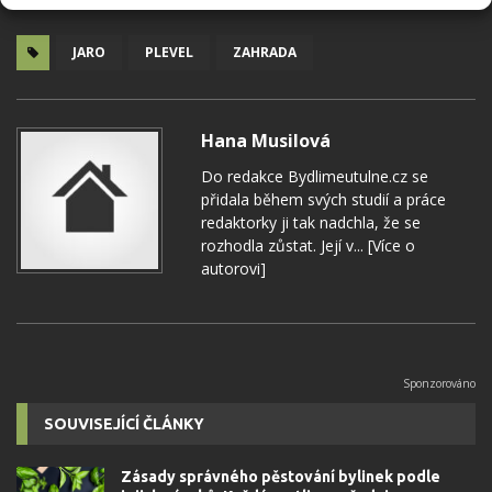
JARO
PLEVEL
ZAHRADA
Hana Musilová
Do redakce Bydlimeutulne.cz se
přidala během svých studií a práce
redaktorky ji tak nadchla, že se
rozhodla zůstat. Její v...
[Více o
autorovi]
SOUVISEJÍCÍ ČLÁNKY
Zásady správného pěstování bylinek podle