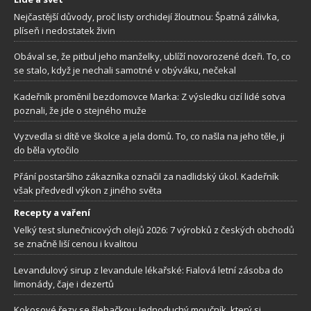
Nejčastější důvody, proč listy orchidejí žloutnou: Špatná zálivka,
plíseň i nedostatek živin
Obával se, že pitbul jeho manželky, ublíží novorozené dceři. To, co
se stalo, když je nechali samotné v obýváku, nečekal
Kadeřník proměnil bezdomovce Marka: Z výsledku cizí lidé sotva
poznali, že jde o stejného muže
Vyzvedla si dítě ve školce a jela domů. To, co našla na jeho těle, ji
do běla vytočilo
Přání postaršího zákazníka označil za nadlidský úkol. Kadeřník
však předvedl výkon z jiného světa
Recepty a vaření
Velký test slunečnicových olejů 2026: 7 výrobků z českých obchodů
se značně liší cenou i kvalitou
Levandulový sirup z levandule lékařské: Fialová letní zásoba do
limonády, čaje i dezertů
Kokosové řezy se šlehačkou: Jednoduchý moučník, který si