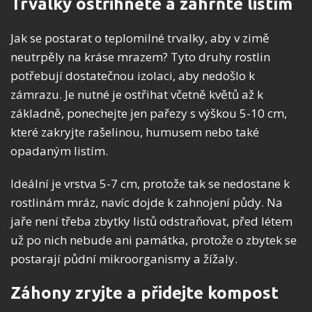
Trvalky ostřihněte a zahrňte listím
Jak se postarat o teplomilné trvalky, aby v zimě
neutrpěly na kráse mrazem? Tyto druhy rostlin
potřebují dostatečnou izolaci, aby nedošlo k
zámrazu. Je nutné je ostřihat včetně květů až k
základně, ponechejte jen pařezy s výškou 5-10 cm,
které zakryjte rašelinou, humusem nebo také
opadaným listím.
Ideální je vrstva 5-7 cm, protože tak se nedostane k
rostlinám mráz, navíc dojde k zahnojení půdy. Na
jaře není třeba zbytky listů odstraňovat, před létem
už po nich nebude ani památka, protože o zbytek se
postarají půdní mikroorganismy a žížaly.
Záhony zryjte a přidejte kompost