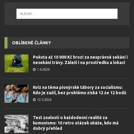
OBLÍBENÉ ČLÁNKY
Pokuta až 10 000 Kč hrozí za nesprávné sekání i
nesekání trávy. Záleží i na prostředku a lokaci
1.6.2026
Kvíz na téma pionýrské tábory za socialismu:
Kdo je zažil, bez problému získá 12 ze 12 bodů
12.5.2026
Test znalostí o každodenní realitě za
komunismu: 10 retro otázek ukáže, kdo má
dobrý přehled