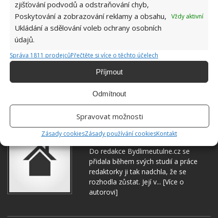
zjišťování podvodů a odstraňování chyb,
Poskytování a zobrazování reklamy a obsahu,
Vždy aktivní
Ukládání a sdělování voleb ochrany osobních
údajů.
Správa 1811 prodejců
Přečtěte si více o těchto účelech
Příjmout
Odmítnout
PÉČE
ÚDRŽBA
ZAHRADA
Spravovat možnosti
Zásady cookies
Zásady používání cookies
Kontakt
Hana Musilová
Do redakce Bydlimeutulne.cz se
přidala během svých studií a práce
redaktorky ji tak nadchla, že se
rozhodla zůstat. Její v...
[Více o
autorovi]