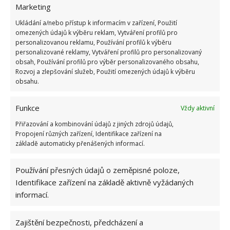
Marketing
Také skleník si zaslouží před zimou uklidit, začněte
Ukládání a/nebo přístup k informacím v zařízení, Použití
odstraněním všech rostlinných zbytků, ale také
omezených údajů k výběru reklam, Vytváření profilů pro
ostatních věcí, které byly používány pro uvazování
personalizovanou reklamu, Používání profilů k výběru
personalizované reklamy, Vytváření profilů pro personalizovaný
nebo upevňování rostlin. Dobré je vykopat ornici a
obsah, Používání profilů pro výběr personalizovaného obsahu,
vyměnit za čerstvou. Případně odstranit kořeny ze
Rozvoj a zlepšování služeb, Použití omezených údajů k výběru
stávají ornice a prolít vroucí vodou nebo roztokem
obsahu.
síranu železnatého. Dobře očistěte také konstrukci a
Funkce
Vždy aktivní
skleněné tabulky omyjte roztokem formaldehydu.
Přiřazování a kombinování údajů z jiných zdrojů údajů,
Propojení různých zařízení, Identifikace zařízení na
základě automaticky přenášených informací.
Používání přesných údajů o zeměpisné poloze,
Identifikace zařízení na základě aktivně vyžádaných
informací.
Zajištění bezpečnosti, předcházení a