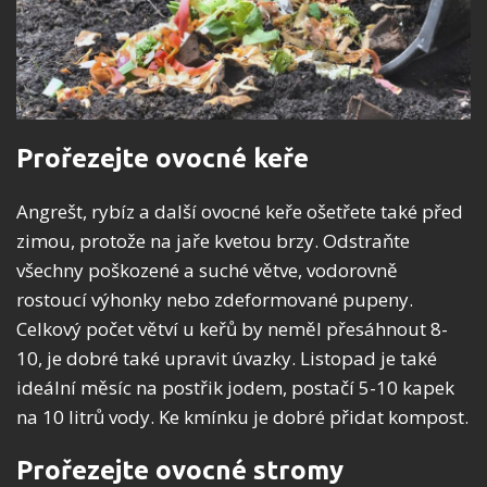
Prořezejte ovocné keře
Angrešt, rybíz a další ovocné keře ošetřete také před
zimou, protože na jaře kvetou brzy. Odstraňte
všechny poškozené a suché větve, vodorovně
rostoucí výhonky nebo zdeformované pupeny.
Celkový počet větví u keřů by neměl přesáhnout 8-
10, je dobré také upravit úvazky. Listopad je také
ideální měsíc na postřik jodem, postačí 5-10 kapek
na 10 litrů vody. Ke kmínku je dobré přidat kompost.
Prořezejte ovocné stromy