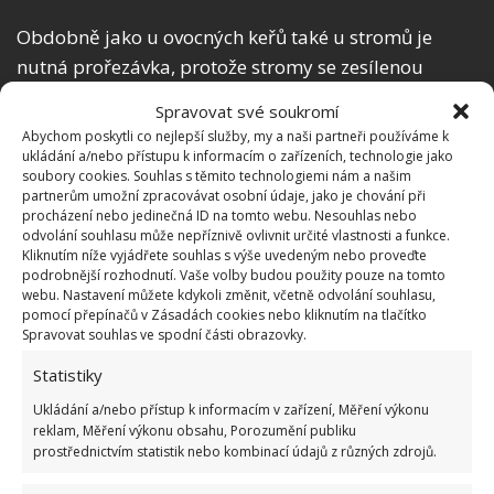
Obdobně jako u ovocných keřů také u stromů je
nutná prořezávka, protože stromy se zesílenou
korunou hůře snášejí zimu. Prořezávka se provádí
Spravovat své soukromí
po spadu listí, pro posílení stromu je nutné ořezat
Abychom poskytli co nejlepší služby, my a naši partneři používáme k
všechny překrývající se větve nebo rostoucí svisle.
ukládání a/nebo přístupu k informacím o zařízeních, technologie jako
soubory cookies. Souhlas s těmito technologiemi nám a našim
partnerům umožní zpracovávat osobní údaje, jako je chování při
Vysaďte sazenice
procházení nebo jedinečná ID na tomto webu. Nesouhlas nebo
odvolání souhlasu může nepříznivě ovlivnit určité vlastnosti a funkce.
Kliknutím níže vyjádřete souhlas s výše uvedeným nebo proveďte
Podzim je také vhodný pro výsadbu nových stromů.
podrobnější rozhodnutí. Vaše volby budou použity pouze na tomto
Pro peckoviny je nutná jáma pro sazenici o průměru
webu. Nastavení můžete kdykoli změnit, včetně odvolání souhlasu,
pomocí přepínačů v Zásadách cookies nebo kliknutím na tlačítko
40 cm a hloubky 60 cm, pro ostatní ovocné stromy
Spravovat souhlas ve spodní části obrazovky.
průměr 60 cm a hloubka 80 cm. Vždy pamatujte, že
Statistiky
kořeny musí být stejně velké nebo větší než samotná
Ukládání a/nebo přístup k informacím v zařízení, Měření výkonu
koruna.
reklam, Měření výkonu obsahu, Porozumění publiku
prostřednictvím statistik nebo kombinací údajů z různých zdrojů.
Ukliďte skleník