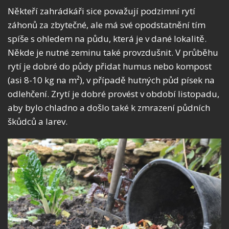
Někteří zahrádkáři sice považují podzimní rytí
záhonů za zbytečné, ale má své opodstatnění tím
spíše s ohledem na půdu, která je v dané lokalitě.
Někde je nutné zeminu také provzdušnit. V průběhu
rytí je dobré do půdy přidat humus nebo kompost
(asi 8-10 kg na m²), v případě hutných půd písek na
odlehčení. Zrytí je dobré provést v období listopadu,
aby bylo chladno a došlo také k zmrazení půdních
škůdců a larev.