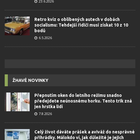
23.6.2026
Retro kvíz o oblíbených autech v dobách
socialismu: Tehdejší řidiči musí získat 10 z 10
bodů
6.5.2026
ŽHAVÉ NOVINKY
Přepnutím oken do letního režimu snadno
předejdete neúnosnému horku. Tento trik zná
jen hrstka lidí
7.8.2026
Celý život dáváte prášek a aviváž do nesprávné
přihrádky. Málokdo ví, jak důležité je jejich