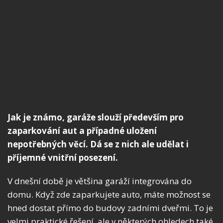
Jak je známo, garáže slouží především pro
zaparkování aut a případné uložení
nepotřebných věcí. Dá se z nich ale udělat i
příjemné vnitřní posezení.
V dnešní době je většina garáží integrována do
domu. Když zde zaparkujete auto, máte možnost se
hned dostat přímo do budovy zadními dveřmi. To je
velmi praktické řešení, ale v některých ohledech také