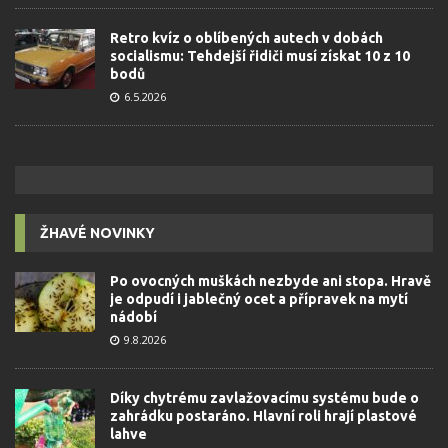
Retro kvíz o oblíbených autech v dobách
socialismu: Tehdejší řidiči musí získat 10 z 10
bodů
6.5.2026
ŽHAVÉ NOVINKY
Po ovocných muškách nezbyde ani stopa. Hravě
je odpudí i jablečný ocet a přípravek na mytí
nádobí
9.8.2026
Díky chytrému zavlažovacímu systému bude o
zahrádku postaráno. Hlavní roli hrají plastové
lahve