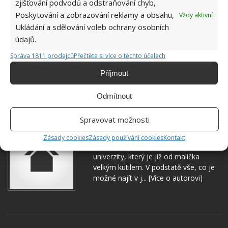
zjišťování podvodů a odstraňování chyb,
Poskytování a zobrazování reklamy a obsahu,
Vždy aktivní
Ukládání a sdělování voleb ochrany osobních
údajů.
Správa 1811 prodejců
Přečtěte si více o těchto účelech
Příjmout
GARÁŽ
VRATA
Odmítnout
Spravovat možnosti
Jiří Kolář
Zásady cookies
Zásady používání cookies
Kontakt
Absolvent České zemědělské
univerzity, který je již od malička
velkým kutilem. V podstatě vše, co je
možné najít v j...
[Více o autorovi]