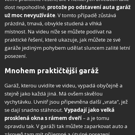
dost nepohodlné,
protože po odstavení auta garáž
už moc nevyužíváte
. V tomto případě zůstává
prázdná, tmavá, obvykle studená a vlhká
místnost. Na videu níže se můžete podívat na
praktické řešení, které ukazuje, jak můžete ze své
garáže jediným pohybem udělat sluncem zalité letní
posezení.
Mnohem praktičtější garáž
Garáž, kterou uvidíte ve videu, vypadá obyčejně a
stejně jako každá jiná. Má ovšem skvělou
vychytávku. Uvnitř jsou připevněna další „vrata“, jež
se dají snadno stáhnout.
Vypadají jako velká
prosklená okna s rámem dveří
– a je tomu
opravdu tak. V garáži tak můžete zaparkovat auto a
zároveň tam mít příjemné a útulné posezení.