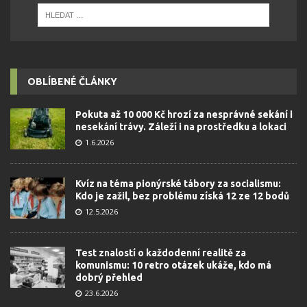
OBLÍBENÉ ČLÁNKY
Pokuta až 10 000 Kč hrozí za nesprávné sekání i
nesekání trávy. Záleží i na prostředku a lokaci
1.6.2026
Kvíz na téma pionýrské tábory za socialismu:
Kdo je zažil, bez problému získá 12 ze 12 bodů
12.5.2026
Test znalostí o každodenní realitě za
komunismu: 10 retro otázek ukáže, kdo má
dobrý přehled
23.6.2026