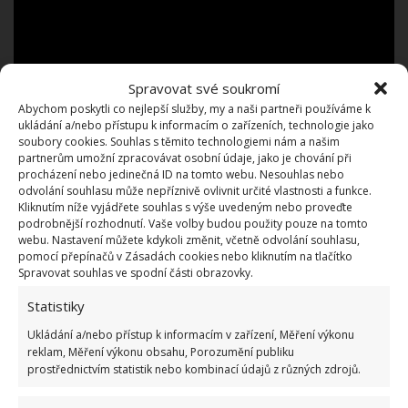
Spravovat své soukromí
Abychom poskytli co nejlepší služby, my a naši partneři používáme k
ukládání a/nebo přístupu k informacím o zařízeních, technologie jako
soubory cookies. Souhlas s těmito technologiemi nám a našim
partnerům umožní zpracovávat osobní údaje, jako je chování při
procházení nebo jedinečná ID na tomto webu. Nesouhlas nebo
odvolání souhlasu může nepříznivě ovlivnit určité vlastnosti a funkce.
Kliknutím níže vyjádřete souhlas s výše uvedeným nebo proveďte
podrobnější rozhodnutí. Vaše volby budou použity pouze na tomto
webu. Nastavení můžete kdykoli změnit, včetně odvolání souhlasu,
pomocí přepínačů v Zásadách cookies nebo kliknutím na tlačítko
Spravovat souhlas ve spodní části obrazovky.
Pokud trávíte hodně času v garáži nebo ji zkrátka
Statistiky
chcete mít čistou a uspořádanou, potřebujete
Ukládání a/nebo přístup k informacím v zařízení, Měření výkonu
nějaké vychytávky.
Například automatická světla se
reklam, Měření výkonu obsahu, Porozumění publiku
senzory na pohyb mohou být užitečné pro někoho,
prostřednictvím statistik nebo kombinací údajů z různých zdrojů.
kdo má v garáži opravdu úplnou tmu.
Světlo se