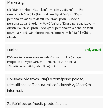
snadno instaluje a používá
a pomůže vám
Marketing
zaparkovat auto na stejném místě pokaždé, když se
Ukládání a/nebo přístup k informacím v zařízení, Použití
aktivují pohybové senzory. Také nástěnný držák
na
omezených údajů k výběru reklam, Vytváření profilů pro
personalizovanou reklamu, Používání profilů k výběru
kola je ideální do garáže k „zavěšení“ všech kol na
personalizované reklamy, Vytváření profilů pro personalizovaný
zeď, díky čemuž docílíte většího volného prostoru v
obsah, Používání profilů pro výběr personalizovaného obsahu,
Rozvoj a zlepšování služeb, Použití omezených údajů k výběru
garáži.
obsahu.
Zdroj:
FidelityHouse
Funkce
Vždy aktivní
Přiřazování a kombinování údajů z jiných zdrojů údajů,
Propojení různých zařízení, Identifikace zařízení na
základě automaticky přenášených informací.
Používání přesných údajů o zeměpisné poloze,
Identifikace zařízení na základě aktivně vyžádaných
informací.
Zajištění bezpečnosti, předcházení a