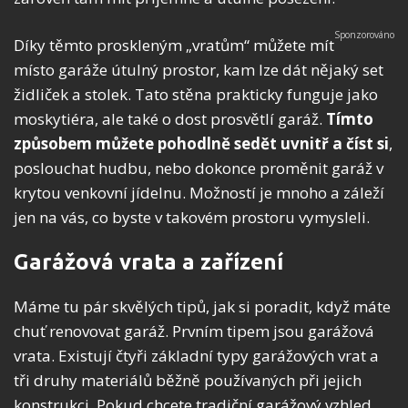
Díky těmto proskleným „vratům“ můžete mít
místo garáže útulný prostor, kam lze dát nějaký set
židliček a stolek.
Tato stěna prakticky funguje jako
moskytiéra, ale také o dost prosvětlí garáž.
Tímto
způsobem můžete pohodlně sedět uvnitř a číst si
,
poslouchat hudbu, nebo dokonce proměnit garáž v
krytou venkovní jídelnu. Možností je mnoho a záleží
jen na vás, co byste v takovém prostoru vymysleli.
Garážová vrata a zařízení
Máme tu pár skvělých tipů, jak si poradit, když máte
chuť renovovat garáž. Prvním tipem jsou garážová
vrata. Existují čtyři základní typy garážových vrat a
tři druhy materiálů běžně používaných při jejich
konstrukci. Pokud chcete tradiční garážový vzhled,