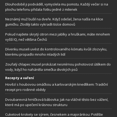
Dlouhodobě ji podváděl, vymyslela mu pomstu. Každý večer si na
plochu telefonu přidala fotku jedné z milenek
Neznámý muž bušil na dveře. Když odešel, žena našla na klice
gumičku. Zloději takto vykradli tisíce domovů
Pokud najdete skrytý citron mezi jablky a hruškami, máte mnohem
vyšší IQ, než většina Čechů
Dívenku museli uvést do kontrolovaného kómatu kvůli zlozvyku,
kterému propadlo mnoho mladých lidí
Zoufalý chlapec musel prokázat nesmírnou pohotovost útěkem do
vody, když ho naháněla smečka divokých psů
Recepty a vaření
Hovězí s houbovou omáčkou a karlovarským knedlíkem: Tradiční
recept pro rodinné obědy
Dvoubarevná hrníčková bábovka: Jak na vláčné těsto bez vážení,
které má po upečení krásnou strukturu
Cuketové krokety se sýrem, česnekem a majoránkou: Potěšte