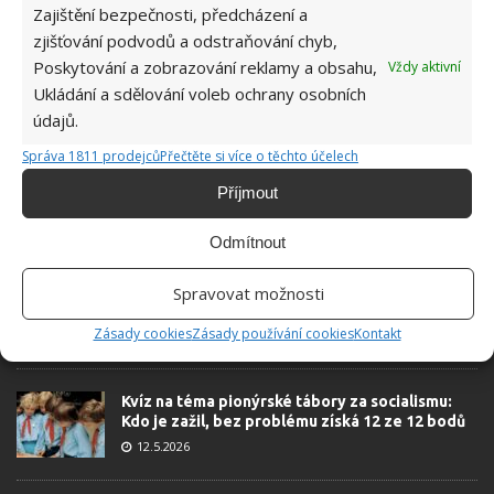
Zajištění bezpečnosti, předcházení a
zjišťování podvodů a odstraňování chyb,
Poskytování a zobrazování reklamy a obsahu,
Vždy aktivní
Ukládání a sdělování voleb ochrany osobních
údajů.
Správa 1811 prodejců
Přečtěte si více o těchto účelech
Příjmout
OBLÍBENÉ ČLÁNKY
Odmítnout
Pokuta až 10 000 Kč hrozí za nesprávné sekání i
Spravovat možnosti
nesekání trávy. Záleží i na prostředku a lokaci
Zásady cookies
Zásady používání cookies
Kontakt
1.6.2026
Kvíz na téma pionýrské tábory za socialismu:
Kdo je zažil, bez problému získá 12 ze 12 bodů
12.5.2026