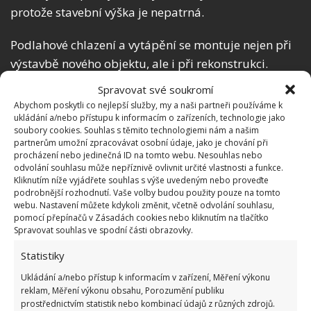
protože stavební výška je nepatrná.
Podlahové chlazení a vytápění se montuje nejen při
výstavbě nového objektu, ale i při rekonstrukci.
Samozřejmě nesmíme zapomenout na to, že ušetříte
Spravovat své soukromí
i spoustu energie během provozu.
Abychom poskytli co nejlepší služby, my a naši partneři používáme k
ukládání a/nebo přístupu k informacím o zařízeních, technologie jako
soubory cookies. Souhlas s těmito technologiemi nám a našim
Jestliže hledáte odborníka, který se specializuje na
partnerům umožní zpracovávat osobní údaje, jako je chování při
Aquatherm Black System, obraťte se na hlavního
procházení nebo jedinečná ID na tomto webu. Nesouhlas nebo
odvolání souhlasu může nepříznivě ovlivnit určité vlastnosti a funkce.
hráče na trhu, jímž je AEROFLEX a.s. Podlahové
Kliknutím níže vyjádřete souhlas s výše uvedeným nebo proveďte
chlazení se dostává stále více do povědomí.
podrobnější rozhodnutí. Vaše volby budou použity pouze na tomto
webu. Nastavení můžete kdykoli změnit, včetně odvolání souhlasu,
pomocí přepínačů v Zásadách cookies nebo kliknutím na tlačítko
Spravovat souhlas ve spodní části obrazovky.
Statistiky
Ukládání a/nebo přístup k informacím v zařízení, Měření výkonu
reklam, Měření výkonu obsahu, Porozumění publiku
prostřednictvím statistik nebo kombinací údajů z různých zdrojů.