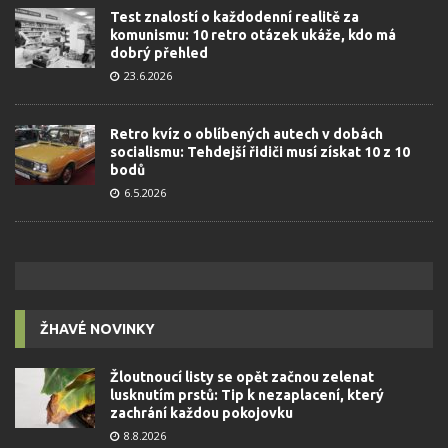
Test znalostí o každodenní realitě za
komunismu: 10 retro otázek ukáže, kdo má
dobrý přehled
23.6.2026
Retro kvíz o oblíbených autech v dobách
socialismu: Tehdejší řidiči musí získat 10 z 10
bodů
6.5.2026
ŽHAVÉ NOVINKY
Žloutnoucí listy se opět začnou zelenat
lusknutím prstů: Tip k nezaplacení, který
zachrání každou pokojovku
8.8.2026