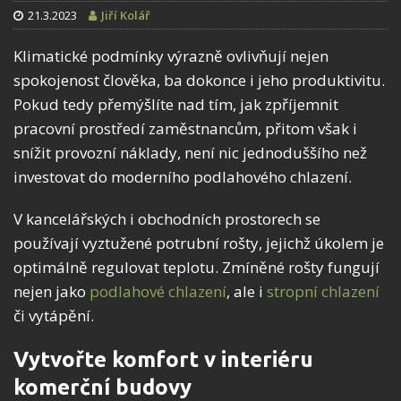
21.3.2023
Jiří Kolář
Klimatické podmínky výrazně ovlivňují nejen
spokojenost člověka, ba dokonce i jeho produktivitu.
Pokud tedy přemýšlíte nad tím, jak zpříjemnit
pracovní prostředí zaměstnancům, přitom však i
snížit provozní náklady, není nic jednoduššího než
investovat do moderního podlahového chlazení.
V kancelářských i obchodních prostorech se
používají vyztužené potrubní rošty, jejichž úkolem je
optimálně regulovat teplotu. Zmíněné rošty fungují
nejen jako
podlahové chlazení
, ale i
stropní chlazení
či vytápění.
Vytvořte komfort v interiéru
komerční budovy