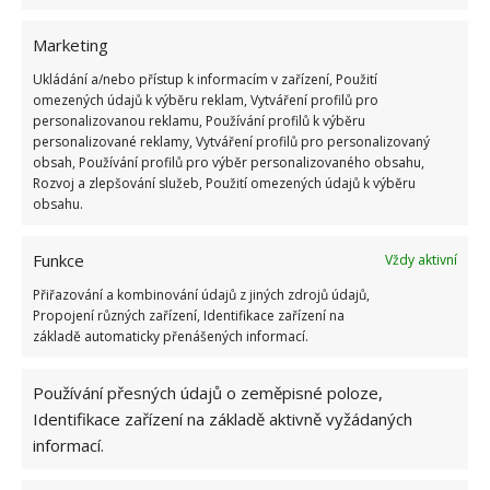
Marketing
Ukládání a/nebo přístup k informacím v zařízení, Použití
omezených údajů k výběru reklam, Vytváření profilů pro
personalizovanou reklamu, Používání profilů k výběru
personalizované reklamy, Vytváření profilů pro personalizovaný
obsah, Používání profilů pro výběr personalizovaného obsahu,
Rozvoj a zlepšování služeb, Použití omezených údajů k výběru
obsahu.
Funkce
Vždy aktivní
Přiřazování a kombinování údajů z jiných zdrojů údajů,
Jiří Kolář
Propojení různých zařízení, Identifikace zařízení na
Absolvent České zemědělské
základě automaticky přenášených informací.
univerzity, který je již od malička
velkým kutilem. V podstatě vše, co je
Používání přesných údajů o zeměpisné poloze,
možné najít v j...
[Více o autorovi]
Identifikace zařízení na základě aktivně vyžádaných
informací.