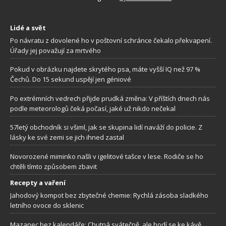
Lidé a svět
Po návratu z dovolené ho v poštovní schránce čekalo překvapení.
Úřady jej považují za mrtvého
Pokud v obrázku najdete skrytého psa, máte vyšší IQ než 97 %
Čechů. Do 15 sekund uspějí jen géniové
Po extrémních vedrech přijde prudká změna: V příštích dnech nás
podle meteorologů čeká počasí, jaké už nikdo nečekal
57letý obchodník si všiml, jak se skupina lidí naváží do policie. Z
lásky ke své zemi se jich ihned zastal
Novorozené miminko našli v igelitové tašce v lese. Rodiče se ho
chtěli tímto způsobem zbavit
Recepty a vaření
Jahodový kompot bez zbytečné chemie: Rychlá zásoba sladkého
letního ovoce do sklenic
Mazanec bez kalendáře: Chutná svátečně, ale hodí se ke kávě