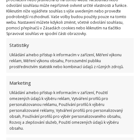
Pryšec, nebo spíše jeho druhy euphorbia a
odvolání souhlasu může nepříznivě ovlivnit určité vlastnosti a funkce.
europhobia, jsou podobné kaktusům, a patří mezi
Kliknutím níže vyjádřete souhlas s výše uvedeným nebo proveďte
podrobnější rozhodnutí. Vaše volby budou použity pouze na tomto
skutečně jedovaté květiny. Mléčná šťáva způsobuje
webu. Nastavení můžete kdykoli změnit, včetně odvolání souhlasu,
popáleniny, a pokud se dostane do úst, způsobuje
pomocí přepínačů v Zásadách cookies nebo kliknutím na tlačítko
Spravovat souhlas ve spodní části obrazovky.
nevolnost, průjem, závratě nebo popáleniny sliznic.
Tyto rostliny přitom můžete často vidět na
Statistiky
parapetech ve školách. Aloe je hodně oblíbená
Ukládání a/nebo přístup k informacím v zařízení, Měření výkonu
reklam, Měření výkonu obsahu, Porozumění publiku
rostlina, ale některé druhy jsou jedovaté. Většina
prostřednictvím statistik nebo kombinací údajů z různých zdrojů.
z nich se může použít k léčebným účelům, ale ty
jedovaté mohou způsobit děložní krvácení a potraty
Marketing
u těhotných žen.
Ukládání a/nebo přístup k informacím v zařízení, Použití
omezených údajů k výběru reklam, Vytváření profilů pro
Pokud máte děti nebo zvířata,
personalizovanou reklamu, Používání profilů k výběru
personalizované reklamy, Vytváření profilů pro personalizovaný
jedovatým rostlina se vyhněte
obsah, Používání profilů pro výběr personalizovaného obsahu,
Rozvoj a zlepšování služeb, Použití omezených údajů k výběru
Hortenzie jsou rostliny, u které jsou jedovaté všechny
obsahu.
části. Pokud se dostane do těla, způsobí pocení,