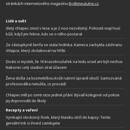
stránkách internetového magazínu
Bydlimeutulne.cz
.
Lidé a svět
3letý chlapec zmizí v lese a je 2 noci nezvěstný. Policisté mají husí
kůži, když jim řekne, kdo se o něho postaral
Ze zástupkyně šerifa se stala hrdinka. Kamera zachytila záchranu
chlapce, který zkolaboval na hřišti
Diváci si mysleli, že 16 krasobruslařek na ledu snad ani být nechce.
Nakonec celý stadion zíral úžasem
Žena došla za kosmetičkou kvůli rutinní úpravě obočí. Samozvaná
profesionálka netušila, co provádí
Chlapec měl po smrti otce jediné přání. Bývalí kolegové od policie
jej doprovodili do školy
Recepty a vaření
Vynikající obrácený řízek, který klasiku strčí do kapsy: Tento
geniální trik si ihned zamilujete