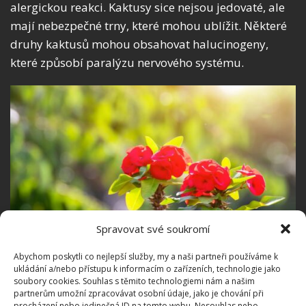
alergickou reakci. Kaktusy sice nejsou jedovaté, ale
mají nebezpečné trny, které mohou ublížit. Některé
druhy kaktusů mohou obsahovat halucinogeny,
které způsobí paralýzu nervového systému.
Spravovat své soukromí
Abychom poskytli co nejlepší služby, my a naši partneři používáme k
ukládání a/nebo přístupu k informacím o zařízeních, technologie jako
soubory cookies. Souhlas s těmito technologiemi nám a našim
Fotografie: Freepik
partnerům umožní zpracovávat osobní údaje, jako je chování při
procházení nebo jedinečná ID na tomto webu. Nesouhlas nebo