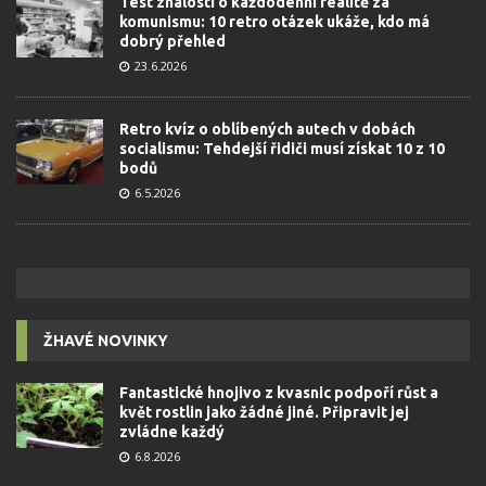
Test znalostí o každodenní realitě za
komunismu: 10 retro otázek ukáže, kdo má
dobrý přehled
23.6.2026
Retro kvíz o oblíbených autech v dobách
socialismu: Tehdejší řidiči musí získat 10 z 10
bodů
6.5.2026
ŽHAVÉ NOVINKY
Fantastické hnojivo z kvasnic podpoří růst a
květ rostlin jako žádné jiné. Připravit jej
zvládne každý
6.8.2026