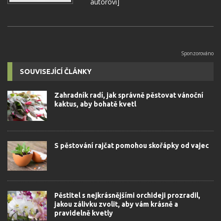
autorovi]
SOUVISEJÍCÍ ČLÁNKY
Zahradník radí, jak správně pěstovat vánoční
kaktus, aby bohatě kvetl
S pěstování rajčat pomohou skořápky od vajec
Pěstitel s nejkrásnějšími orchideji prozradil,
jakou zálivku zvolit, aby vám krásně a
pravidelně kvetly