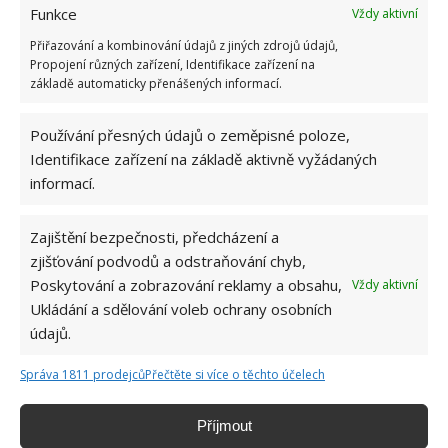
zhoršení krevního oběhu nebo bolesti žaludku.
Funkce
Vždy aktivní
Pokud máte domácí mazlíčky nebo malé děti, pro
Přiřazování a kombinování údajů z jiných zdrojů údajů,
Propojení různých zařízení, Identifikace zařízení na
jistotu si domů žádnou jedovatou pokojovku
základě automaticky přenášených informací.
nepořizujte. Pokud je doma máte a vidíte, že má
rostlina zlomený stonek, je lepší se ho nedotýkat.
Používání přesných údajů o zeměpisné poloze,
Identifikace zařízení na základě aktivně vyžádaných
Jestliže je doma máte, dejte je co nejdále od dětí i
informací.
zvířat. Především kočky rády žvýkají listy, aby
uhasily žízeň.
Zajištění bezpečnosti, předcházení a
zjišťování podvodů a odstraňování chyb,
Zdroj:
Thespruce
Poskytování a zobrazování reklamy a obsahu,
Vždy aktivní
Ukládání a sdělování voleb ochrany osobních
údajů.
Správa 1811 prodejců
Přečtěte si více o těchto účelech
Příjmout