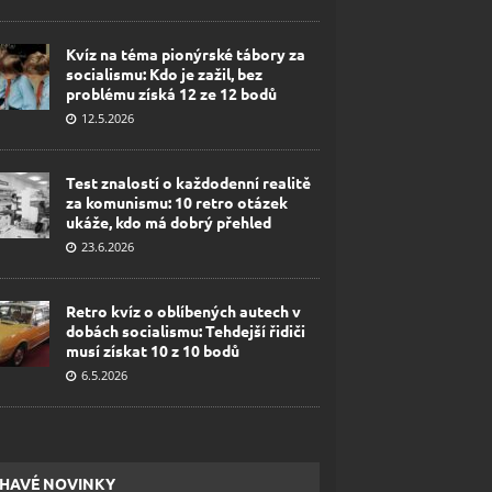
Kvíz na téma pionýrské tábory za
socialismu: Kdo je zažil, bez
problému získá 12 ze 12 bodů
12.5.2026
Test znalostí o každodenní realitě
za komunismu: 10 retro otázek
ukáže, kdo má dobrý přehled
23.6.2026
Retro kvíz o oblíbených autech v
dobách socialismu: Tehdejší řidiči
musí získat 10 z 10 bodů
6.5.2026
HAVÉ NOVINKY