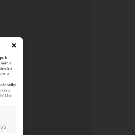
upu k
i nám a
edinečná
osti a
Vaše volby
uhlasu,
ní části
ojů.