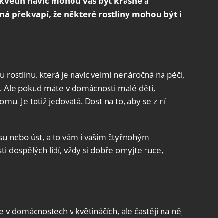
květin navíc mohou váš byt krásně a
ná překvapí, že některé rostliny mohou být i
 rostlinu, která je navíc velmi nenáročná na péči,
. Ale pokud máte v domácnosti malé děti,
mu. Je totiž jedovatá. Dost na to, aby se z ní
 nosu nebo úst, a to vám i vašim čtyřnohým
 dospělých lidí, vždy si dobře omyjte ruce,
e v domácnostech v květináčích, ale častěji na něj