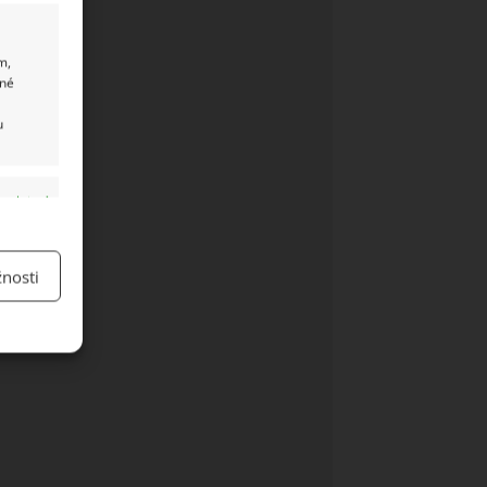
m,
ané
u
y aktivní
nosti
y aktivní