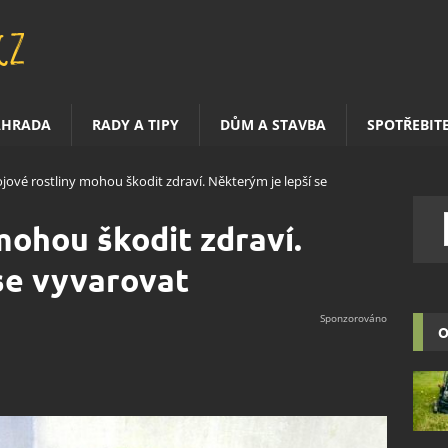
AHRADA
RADY A TIPY
DŮM A STAVBA
SPOTŘEBIT
jové rostliny mohou škodit zdraví. Některým je lepší se
mohou škodit zdraví.
se vyvarovat
O