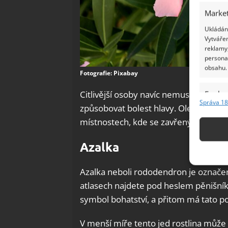
Market
Ukládání
Vytvářen
reklamy,
persona
obsahu.
Fotografie: Pixabay
Citlivější osoby navíc nemusí nejlépe
Funkc
Správa 18
způsobovat bolest hlavy. Oleandr by 
Přiřazov
Identifi
místnostech, kde se zavřenými okny t
Azalka
Použív
základ
Azalka neboli rododendron je označení
atlasech najdete pod heslem pěnišník.
Zajišt
odstra
symbol bohatství, a přitom má tato pok
Ukládá
V menší míře tento jed rostlina může 