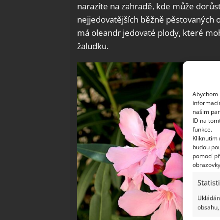
narazíte na zahradě, kde může dorůst
nejjedovatějších běžně pěstovaných o
má oleandr jedovaté plody, které moh
žaludku.
Abychom p
informací
našim par
ID na tom
funkce.
Kliknutím
budou pou
pomocí př
obrazovky
Statist
Ukládání
obsahu, 