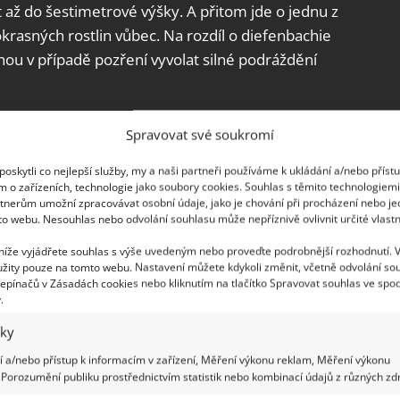
 až do šestimetrové výšky. A přitom jde o jednu z
krasných rostlin vůbec. Na rozdíl o diefenbachie
ou v případě pozření vyvolat silné podráždění
Spravovat své soukromí
oskytli co nejlepší služby, my a naši partneři používáme k ukládání a/nebo příst
m o zařízeních, technologie jako soubory cookies. Souhlas s těmito technologiem
tnerům umožní zpracovávat osobní údaje, jako je chování při procházení nebo j
to webu. Nesouhlas nebo odvolání souhlasu může nepříznivě ovlivnit určité vlastn
 níže vyjádřete souhlas s výše uvedeným nebo proveďte podrobnější rozhodnutí. 
žity pouze na tomto webu. Nastavení můžete kdykoli změnit, včetně odvolání so
epínačů v Zásadách cookies nebo kliknutím na tlačítko Spravovat souhlas ve spod
.
iky
 a/nebo přístup k informacím v zařízení, Měření výkonu reklam, Měření výkonu
Porozumění publiku prostřednictvím statistik nebo kombinací údajů z různých zdr