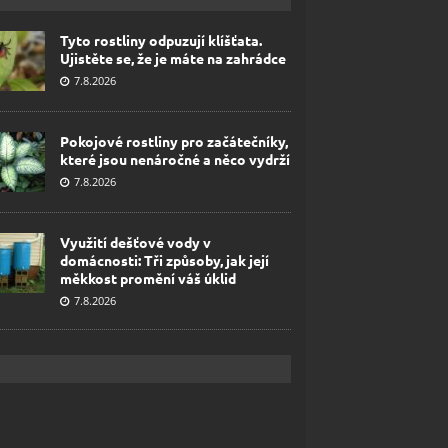
Tyto rostliny odpuzují klíšťata.
Ujistěte se, že je máte na zahrádce
7.8.2026
Pokojové rostliny pro začátečníky,
které jsou nenáročné a něco vydrží
7.8.2026
Využití dešťové vody v
domácnosti: Tři způsoby, jak její
měkkost promění váš úklid
7.8.2026