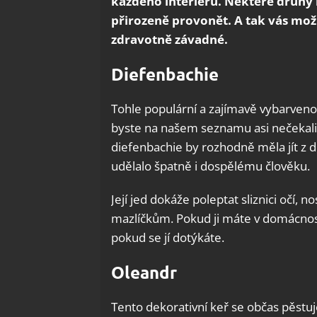
každého interiéru. Některé druhy 
přirozeně provonět. A tak vás mož
zdravotně závadné.
Diefenbachie
Tohle populární a zajímavě vybarvenou
byste na našem seznamu asi nečekali
diefenbachie by rozhodně měla jít z do
udělalo špatně i dospělému člověku.
Její jed dokáže poleptat sliznici očí,
mazlíčkům. Pokud ji máte v domácnosti
pokud se jí dotýkáte.
Oleandr
Tento dekorativní keř se občas pěstuj