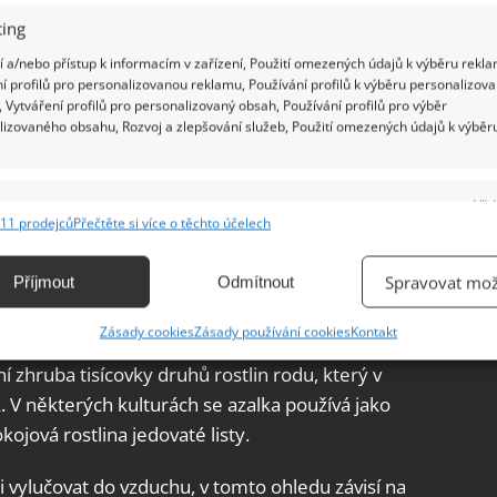
ing
 a/nebo přístup k informacím v zařízení, Použití omezených údajů k výběru rekla
í profilů pro personalizovanou reklamu, Používání profilů k výběru personalizov
 Vytváření profilů pro personalizovaný obsah, Používání profilů pro výběr
lizovaného obsahu, Rozvoj a zlepšování služeb, Použití omezených údajů k výběr
 snášet opojnou vůni oleandru, která může
e
Vžd
11 prodejců
Přečtěte si více o těchto účelech
se tak rozhodně neměl nacházet v ložnicích a
ání a kombinování údajů z jiných zdrojů údajů, Propojení různých zařízení,
kace zařízení na základě automaticky přenášených informací.
rávíte dlouhé hodiny.
Spravovat mož
Příjmout
Odmítnout
ání přesných údajů o zeměpisné poloze, Identifikace zařízení na
Zásady cookies
Zásady používání cookies
Kontakt
ě aktivně vyžádaných informací.
 zhruba tisícovky druhů rostlin rodu, který v
 V některých kulturách se azalka používá jako
ění bezpečnosti, předcházení a zjišťování podvodů a
ňování chyb, Poskytování a zobrazování reklamy a obsahu,
ojová rostlina jedovaté listy.
Vžd
ní a sdělování voleb ochrany osobních údajů.
i vylučovat do vzduchu, v tomto ohledu závisí na