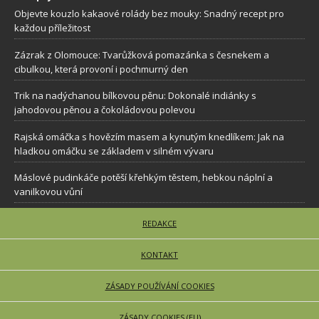
Objevte kouzlo kakaové rolády bez mouky: Snadný recept pro
každou příležitost
Zázrak z Olomouce: Tvarůžková pomazánka s česnekem a
cibulkou, která provoní i pochmurný den
Trik na nadýchanou bílkovou pěnu: Dokonalé indiánky s
jahodovou pěnou a čokoládovou polevou
Rajská omáčka s hovězím masem a kynutým knedlíkem: Jak na
hladkou omáčku se základem v silném vývaru
Máslové pudinkáče potěší křehkým těstem, hebkou náplní a
vanilkovou vůní
REDAKCE
KONTAKT
ZÁSADY POUŽÍVÁNÍ COOKIES
ZÁSADY COOKIES (EU)