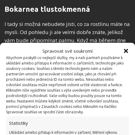
Bokarnea tlustokmenná
I tady si možná nebudete jisti, co za rostlinu máte na
mysli. Od pohledu ji ale velmi dobře znáte, jelikož
vám bude připomínat palmu. Když má během dne
zhruba 5 hodin světla, a zaléváte ji maximálně
Spravovat své soukromí
jednou za tři až čtyři týdny, tak si můžete být jisti
Abychom poskytli co nejlepší služby, my a naši partneři používáme k
ukládání a/nebo přístupu k informacím o zařízeních, technologie jako
tím, že má tento druh pokojové rostliny vše, co ke
soubory cookies. Souhlas s těmito technologiemi nám a našim
svému životu potřebuje.
partnerům umožní zpracovávat osobní údaje, jako je chování při
procházení nebo jedinečná ID na tomto webu. Nesouhlas nebo
odvolání souhlasu může nepříznivě ovlivnit určité vlastnosti a funkce.
Tchýnin jazyk
Kliknutím níže vyjádřete souhlas s výše uvedeným nebo proveďte
podrobnější rozhodnutí. Vaše volby budou použity pouze na tomto
webu. Nastavení můžete kdykoli změnit, včetně odvolání souhlasu,
Tuto rostlinu zná každý jak podle názvu, tak podle
pomocí přepínačů v Zásadách cookies nebo kliknutím na tlačítko
vzhledu. To, že byla v minulosti v domácnostech tak
Spravovat souhlas ve spodní části obrazovky.
populární, nebylo spojeno s tím, že snad měla
Statistiky
narušovat rodinné vztahy. Byla populární proto, že
Ukládání a/nebo přístup k informacím v zařízení, Měření výkonu
péče o ní nebyla nikdy nijak náročná. Zalévat stačilo,