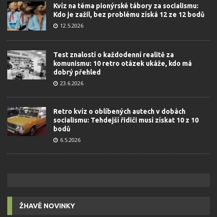
Kvíz na téma pionýrské tábory za socialismu:
Kdo je zažil, bez problému získá 12 ze 12 bodů
12.5.2026
Test znalostí o každodenní realitě za
komunismu: 10 retro otázek ukáže, kdo má
dobrý přehled
23.6.2026
Retro kvíz o oblíbených autech v dobách
socialismu: Tehdejší řidiči musí získat 10 z 10
bodů
6.5.2026
ŽHAVÉ NOVINKY