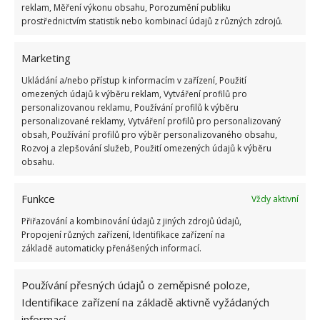
reklam, Měření výkonu obsahu, Porozumění publiku
když úplně vyschla a k růstu nepotřebovala ani
prostřednictvím statistik nebo kombinací údajů z různých zdrojů.
přímí světlo. A k hnojení stačil univerzální substrát,
v době vegetačního období.
Marketing
Ukládání a/nebo přístup k informacím v zařízení, Použití
omezených údajů k výběru reklam, Vytváření profilů pro
personalizovanou reklamu, Používání profilů k výběru
personalizované reklamy, Vytváření profilů pro personalizovaný
obsah, Používání profilů pro výběr personalizovaného obsahu,
Rozvoj a zlepšování služeb, Použití omezených údajů k výběru
obsahu.
Funkce
Vždy aktivní
Přiřazování a kombinování údajů z jiných zdrojů údajů,
Propojení různých zařízení, Identifikace zařízení na
základě automaticky přenášených informací.
Fotografie: Pixabay
Používání přesných údajů o zeměpisné poloze,
Identifikace zařízení na základě aktivně vyžádaných
informací.