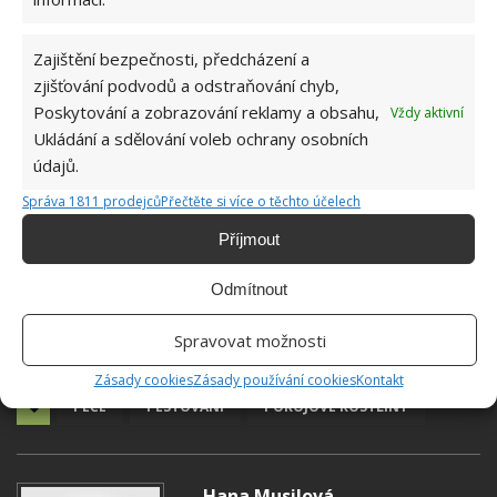
Zajištění bezpečnosti, předcházení a
zjišťování podvodů a odstraňování chyb,
Poskytování a zobrazování reklamy a obsahu,
Vždy aktivní
Ukládání a sdělování voleb ochrany osobních
údajů.
Správa 1811 prodejců
Přečtěte si více o těchto účelech
Příjmout
Odmítnout
Spravovat možnosti
Zásady cookies
Zásady používání cookies
Kontakt
PÉČE
PĚSTOVÁNÍ
POKOJOVÉ ROSTLINY
Hana Musilová