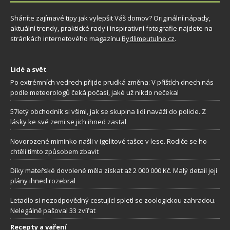
Sháníte zajímavé tipy jak vylepšit Váš domov? Originální nápady,
aktuální trendy, praktické rady i inspirativní fotografie najdete na
stránkách internetového magazínu
Bydlimeutulne.cz
.
Lidé a svět
Po extrémních vedrech přijde prudká změna: V příštích dnech nás
podle meteorologů čeká počasí, jaké už nikdo nečekal
57letý obchodník si všiml, jak se skupina lidí naváží do policie. Z
lásky ke své zemi se jich ihned zastal
Novorozené miminko našli v igelitové tašce v lese. Rodiče se ho
chtěli tímto způsobem zbavit
Díky mateřské dovolené měla získat až 2 000 000 Kč. Malý detail její
plány ihned rozebral
Letadlo si nezodpovědný cestující spletl se zoologickou zahradou.
Nelegálně pašoval 33 zvířat
Recepty a vaření