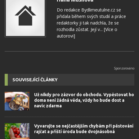
Do redakce Bydlimeutulne.cz se
přidala během svých studií a práce
redaktorky ji tak nadchla, že se
rozhodla zůstat. Její v...
[Více o
autorovi]
SOUVISEJÍCÍ ČLÁNKY
Už nikdy pro zázvor do obchodu. Vypěstovat ho
doma není žádná věda, vždy ho bude dost a
navíc zdarma
Vyvarujte se nejčastějším chybám při pěstování
rajčat a příští úroda bude dvojnásobná