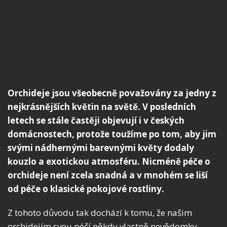
Orchideje jsou všeobecně považovány za jedny z
nejkrásnějších květin na světě. V posledních
letech se stále častěji objevují i v českých
domácnostech, protože toužíme po tom, aby jim
svými nádhernými barevnými květy dodaly
kouzlo a exotickou atmosféru. Nicméně péče o
orchideje není zcela snadná a v mnohém se liší
od péče o klasické pokojové rostliny.
Z tohoto důvodu tak dochází k tomu, že našim
orchidejím svou péčí někdy vlastně nevědomky