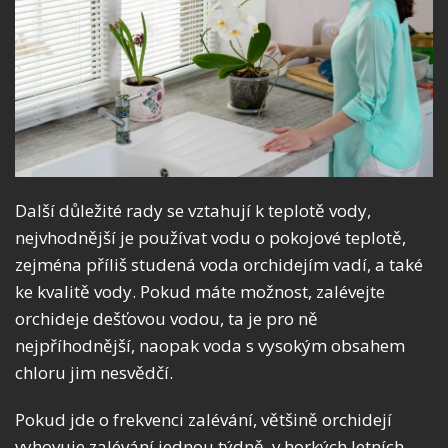
Další důležité rady se vztahují k teplotě vody,
nejvhodnější je používat vodu o pokojové teplotě,
zejména příliš studená voda orchidejím vadí, a také
ke kvalitě vody. Pokud máte možnost, zalévejte
orchideje dešťovou vodou, ta je pro ně
nejpříhodnější, naopak voda s vysokým obsahem
chloru jim nesvědčí.
Pokud jde o frekvenci zalévání, většině orchidejí
vyhovuje zalévání jednou týdně, v horkých letních