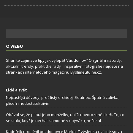
O WEBU
Sháníte zajímavé tipy jak vylepšit Váš domov? Originální nápady,
aktuální trendy, praktické rady i inspirativní fotografie najdete na
stránkách internetového magazínu
Bydlimeutulne.cz
.
Lidé a svět
Nejčastější důvody, proč listy orchidejí žloutnou: Špatná zálivka,
plíseň i nedostatek živin
Obával se, že pitbul jeho manželky, ublíží novorozené dceři. To, co
se stalo, když je nechali samotné v obýváku, nečekal
Kadeřník proměnil bezdomovce Marka: Z výsledku cizí lidé sotva