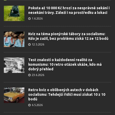
Pokuta až 10 000 Kč hrozí za nesprávné sekání i
nesekání trávy. Záleží i na prostředku a lokaci
1.6.2026
Kvíz na téma pionýrské tábory za socialismu:
Kdo je zažil, bez problému získá 12 ze 12 bodů
12.5.2026
Test znalostí o každodenní realitě za
komunismu: 10 retro otázek ukáže, kdo má
dobrý přehled
23.6.2026
Retro kvíz o oblíbených autech v dobách
socialismu: Tehdejší řidiči musí získat 10 z 10
bodů
6.5.2026