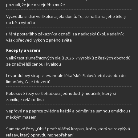
poznali, že jde o stejného muže
Vyzvedla si dítě ve školce a jela domů. To, co našla na jeho těle, ji
do běla vytočilo
Přání postaršího zákazníka označil za nadlidský úkol. Kadeřník
však předvedl výkon z jiného světa
Recepty a vaření
Velký test slunečnicových olejů 2026: 7 výrobků z českých obchodů
se značně liší cenou i kvalitou
Levandulový sirup z levandule lékařské: Fialová letní zásoba do
limonády, čaje i dezertů
Kokosové řezy se šlehačkou: Jednoduchý moučník, který si
zamiluje celá rodina
Vepřové na paprice zvládne každý a odmění se jemnou omáčkou i
měkkým masem
Sametové řezy „Obliž prst”: Vláčný korpus, krém, který se rozplývá.
Název, který opravdu nic nepřehání