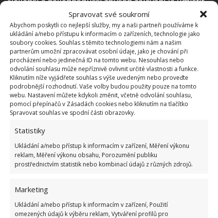
Nejlepší a nejjednodušší způsob zalévání je umístit
celý květináč s orchidejí do mísy či kyblíku, do
Spravovat své soukromí
Abychom poskytli co nejlepší služby, my a naši partneři používáme k
kterého jste předtím nalili vodu do výšky těsně pod
ukládání a/nebo přístupu k informacím o zařízeních, technologie jako
okraj květináče. Takto nechte květináč ve vodě stát
soubory cookies. Souhlas s těmito technologiemi nám a našim
partnerům umožní zpracovávat osobní údaje, jako je chování při
po dobu přibližně deseti až patnácti minut.
procházení nebo jedinečná ID na tomto webu. Nesouhlas nebo
Následně orchidej z misky vyjměte a nechte z ní
odvolání souhlasu může nepříznivě ovlivnit určité vlastnosti a funkce.
Kliknutím níže vyjádřete souhlas s výše uvedeným nebo proveďte
přebytečnou vodu odtéct.
podrobnější rozhodnutí. Vaše volby budou použity pouze na tomto
webu. Nastavení můžete kdykoli změnit, včetně odvolání souhlasu,
Kromě zalévání orchideje potřebují
pomocí přepínačů v Zásadách cookies nebo kliknutím na tlačítko
Spravovat souhlas ve spodní části obrazovky.
také živiny
Statistiky
Mnoho lidí trápí to, že jim doma orchideje nekvetou.
Ukládání a/nebo přístup k informacím v zařízení, Měření výkonu
Na vině je často kromě špatného zalévání také
reklam, Měření výkonu obsahu, Porozumění publiku
prostřednictvím statistik nebo kombinací údajů z různých zdrojů.
nedostatek živin, které orchideje ke kvetení vyžadují.
Tyto živiny rostlinám můžete dodat buď
Marketing
prostřednictvím speciálních hnojiv, nebo zaléváním
Ukládání a/nebo přístup k informacím v zařízení, Použití
vodou, ve které jste předtím nechali louhovat
omezených údajů k výběru reklam, Vytváření profilů pro