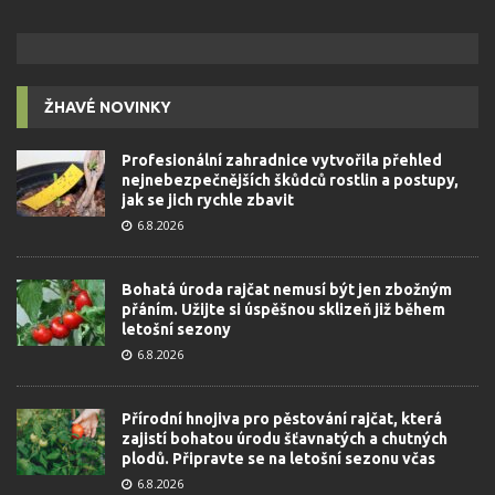
ŽHAVÉ NOVINKY
Profesionální zahradnice vytvořila přehled
nejnebezpečnějších škůdců rostlin a postupy,
jak se jich rychle zbavit
6.8.2026
Bohatá úroda rajčat nemusí být jen zbožným
přáním. Užijte si úspěšnou sklizeň již během
letošní sezony
6.8.2026
Přírodní hnojiva pro pěstování rajčat, která
zajistí bohatou úrodu šťavnatých a chutných
plodů. Připravte se na letošní sezonu včas
6.8.2026