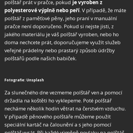
polštář prát v pračce, pokud
je
vyroben z
polyesterové výplně nebo peří
.
V
případě, že máte
polštář z paměťové pěny, jeho praní v manuální
pračce není doporučeno. Pokud si nejste jisti, z
jakého materiálu je váš polštář vyroben, nebo ho
doma nechcete prát, doporučujeme využít služeb
veřejné prádelny nebo prastarý způsob údržby
polštářů podle našich babiček.
Fotografie: Unsplash
Za slunečného dne vezmeme polštář ven a pomocí
držadla na koštěti ho vyklepeme. Poté polštář
necháme několik hodin větrat na čerstvém vzduchu.
V případě pěnového polštáře můžeme použít
speciální kartáč na čalounění a s jeho pomocí
polštář vysát. Při každé výměně povlaku na polštář