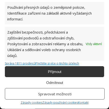
Používání přesných údajů o zeměpisné poloze,
Identifikace zařízení na základě aktivně vyžádaných
informací.
Zajištění bezpečnosti, předcházení a
zjišťování podvodů a odstraňování chyb,
Poskytování a zobrazování reklamy a obsahu,
Vždy aktivní
Ukládání a sdělování voleb ochrany osobních
DOMÁCNOST
LOŽNICE
POLŠTÁŘ
PRANÍ
údajů.
Správa 1811 prodejců
Přečtěte si více o těchto účelech
ÚKLID
Příjmout
Jiří Kolář
Odmítnout
Absolvent České zemědělské
Spravovat možnosti
univerzity, který je již od malička
velkým kutilem. V podstatě vše, co je
Zásady cookies
Zásady používání cookies
Kontakt
možné najít v j...
[Více o autorovi]