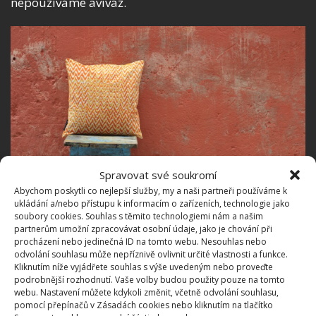
nepoužíváme aviváž.
Spravovat své soukromí
Abychom poskytli co nejlepší služby, my a naši partneři používáme k
ukládání a/nebo přístupu k informacím o zařízeních, technologie jako
soubory cookies. Souhlas s těmito technologiemi nám a našim
partnerům umožní zpracovávat osobní údaje, jako je chování při
Fotografie: Unsplash
procházení nebo jedinečná ID na tomto webu. Nesouhlas nebo
odvolání souhlasu může nepříznivě ovlivnit určité vlastnosti a funkce.
Pokud nám to nastavení naší pračky dovolí, po
Kliknutím níže vyjádřete souhlas s výše uvedeným nebo proveďte
vyprání se doporučuje polštář ještě jednou vyprat v
podrobnější rozhodnutí. Vaše volby budou použity pouze na tomto
webu. Nastavení můžete kdykoli změnit, včetně odvolání souhlasu,
cyklu máchání, aby se všechny zbytky pracího
pomocí přepínačů v Zásadách cookies nebo kliknutím na tlačítko