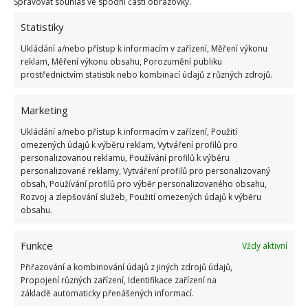
prášku z polštáře odstranily. Pokud máme sušičku
Spravovat souhlas ve spodní části obrazovky.
na prádlo,
využijeme ji na důkladné vysušení
Statistiky
náplně
. Než polštář umístíte zpět do postele,
Ukládání a/nebo přístup k informacím v zařízení, Měření výkonu
ujistěte se, že je opravdu suchý. V opačném případě
reklam, Měření výkonu obsahu, Porozumění publiku
by v něm mohlo dojít ke vzniku plísní. Na polštáře se
prostřednictvím statistik nebo kombinací údajů z různých zdrojů.
také doporučuje používat specializované chrániče.
Marketing
Jedná se o látku, která je umístěna mezi polštář a
jeho povlak.
Ukládání a/nebo přístup k informacím v zařízení, Použití
omezených údajů k výběru reklam, Vytváření profilů pro
personalizovanou reklamu, Používání profilů k výběru
Zdroj: Goodhousekeeping
personalizované reklamy, Vytváření profilů pro personalizovaný
obsah, Používání profilů pro výběr personalizovaného obsahu,
Rozvoj a zlepšování služeb, Použití omezených údajů k výběru
obsahu.
Funkce
Vždy aktivní
Přiřazování a kombinování údajů z jiných zdrojů údajů,
Propojení různých zařízení, Identifikace zařízení na
základě automaticky přenášených informací.