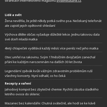
stránkách internetového magazínu
Bydlimeutulne.cz
.
Lidé a svět
Žena nevěřila, že ještě někdy potká svého psa. Nečekaný telefonát
ale zajistil jejich opětovné shledaní
Výchova dítěte občas vyžaduje důležité lekce. Jednu takovou dala
své dceři mladá matka
4letý chlapeček vydělává každý měsíc více peněz než jeho matka
Otec umřel na rakovinu. Svým 17měsíčním dvojčatům zanechal
přání ke každým narozeninám na dalších 30 let života
Legendární zpěvák kvůli vážným zdravotním problémům ruší
všechny koncerty. Nyní odhalil, co ho čeká
Recepty a vaření
Jahodový kompot bez zbytečné chemie: Rychlá zásoba sladkého
letního ovoce do sklenic
Mazanec bez kalendáře: Chutná svátečně, ale hodí se ke kávě