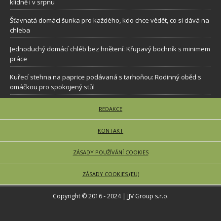
klidně i v srpnu
Šťavnatá domácí šunka pro každého, kdo chce vědět, co si dává na
chleba
Jednoduchý domácí chléb bez hnětení: Křupavý bochník s minimem
práce
Kuřecí stehna na paprice podávaná s tarhoňou: Rodinný oběd s
omáčkou pro spokojený stůl
REDAKCE
KONTAKT
ZÁSADY POUŽÍVÁNÍ COOKIES
ZÁSADY COOKIES (EU)
Copyright © 2016 - 2024 | JJV Group s.r.o.