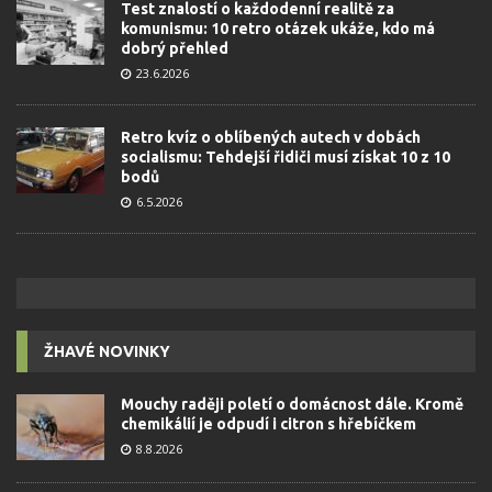
Test znalostí o každodenní realitě za
komunismu: 10 retro otázek ukáže, kdo má
dobrý přehled
23.6.2026
Retro kvíz o oblíbených autech v dobách
socialismu: Tehdejší řidiči musí získat 10 z 10
bodů
6.5.2026
ŽHAVÉ NOVINKY
Mouchy raději poletí o domácnost dále. Kromě
chemikálií je odpudí i citron s hřebíčkem
8.8.2026