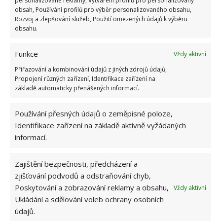
personalizované reklamy, Vytváření profilů pro personalizovaný
obsah, Používání profilů pro výběr personalizovaného obsahu,
Rozvoj a zlepšování služeb, Použití omezených údajů k výběru
obsahu.
Funkce
Vždy aktivní
Přiřazování a kombinování údajů z jiných zdrojů údajů,
Propojení různých zařízení, Identifikace zařízení na
základě automaticky přenášených informací.
Používání přesných údajů o zeměpisné poloze,
Identifikace zařízení na základě aktivně vyžádaných
informací.
Zajištění bezpečnosti, předcházení a
zjišťování podvodů a odstraňování chyb,
Poskytování a zobrazování reklamy a obsahu,
Vždy aktivní
Ukládání a sdělování voleb ochrany osobních
údajů.
MOBILNÍ TELEFON
ZÁCHOD
ZDRAVÍ