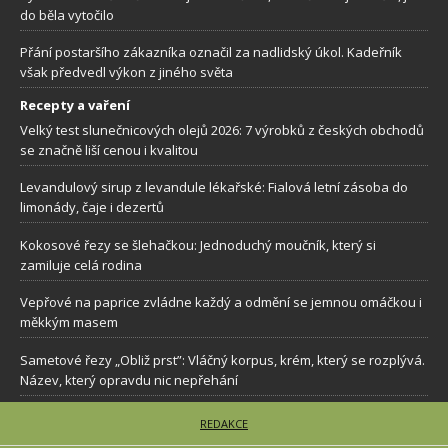
do běla vytočilo
Přání postaršího zákazníka označil za nadlidský úkol. Kadeřník
však předvedl výkon z jiného světa
Recepty a vaření
Velký test slunečnicových olejů 2026: 7 výrobků z českých obchodů
se značně liší cenou i kvalitou
Levandulový sirup z levandule lékařské: Fialová letní zásoba do
limonády, čaje i dezertů
Kokosové řezy se šlehačkou: Jednoduchý moučník, který si
zamiluje celá rodina
Vepřové na paprice zvládne každý a odmění se jemnou omáčkou i
měkkým masem
Sametové řezy „Obliž prst”: Vláčný korpus, krém, který se rozplývá.
Název, který opravdu nic nepřehání
REDAKCE