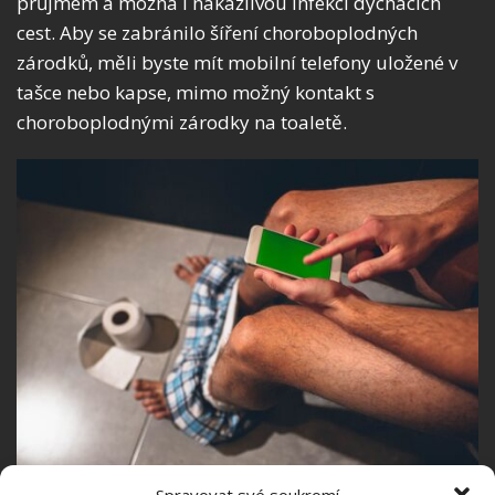
průjmem a možná i nakažlivou infekcí dýchacích
cest. Aby se zabránilo šíření choroboplodných
zárodků, měli byste mít mobilní telefony uložené v
tašce nebo kapse, mimo možný kontakt s
choroboplodnými zárodky na toaletě.
Fotografie: Freepik