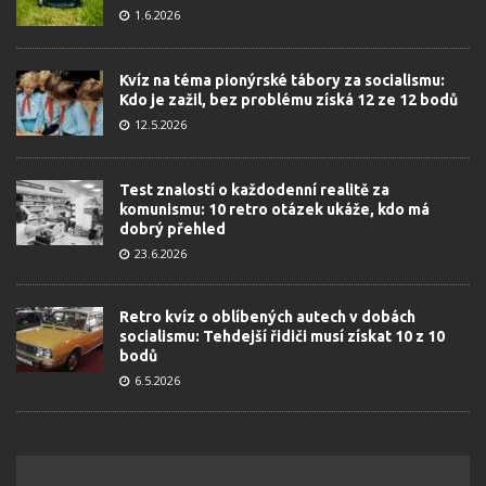
1.6.2026
Kvíz na téma pionýrské tábory za socialismu:
Kdo je zažil, bez problému získá 12 ze 12 bodů
12.5.2026
Test znalostí o každodenní realitě za
komunismu: 10 retro otázek ukáže, kdo má
dobrý přehled
23.6.2026
Retro kvíz o oblíbených autech v dobách
socialismu: Tehdejší řidiči musí získat 10 z 10
bodů
6.5.2026