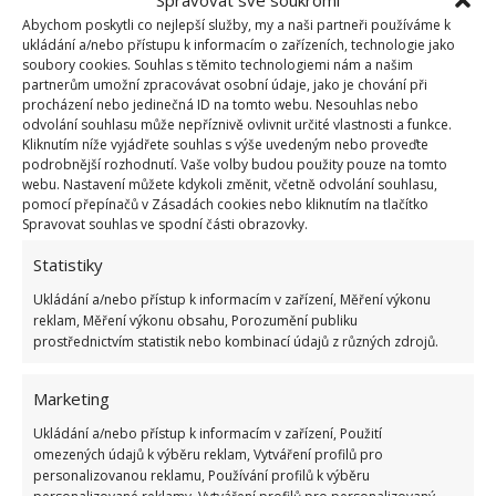
Spravovat své soukromí
Abychom poskytli co nejlepší služby, my a naši partneři používáme k
Řada studií prokázala, že mobily jsou až sedmkrát
ukládání a/nebo přístupu k informacím o zařízeních, technologie jako
špinavější než záchodová prkénka. Povrchy telefonů
soubory cookies. Souhlas s těmito technologiemi nám a našim
partnerům umožní zpracovávat osobní údaje, jako je chování při
v průměru obsahovaly 1 479 kolonií baktérií,
procházení nebo jedinečná ID na tomto webu. Nesouhlas nebo
zatímco záchodová prkénka jen 220. Dokonce
odvolání souhlasu může nepříznivě ovlivnit určité vlastnosti a funkce.
Kliknutím níže vyjádřete souhlas s výše uvedeným nebo proveďte
nepomůže ani to, pokud mobil nosíte v plastovém
podrobnější rozhodnutí. Vaše volby budou použity pouze na tomto
obalu, i tak se na něm bakterie drží.
webu. Nastavení můžete kdykoli změnit, včetně odvolání souhlasu,
pomocí přepínačů v Zásadách cookies nebo kliknutím na tlačítko
Spravovat souhlas ve spodní části obrazovky.
Mytí rukou
Statistiky
V každém případě si před a po každé návštěvě
Ukládání a/nebo přístup k informacím v zařízení, Měření výkonu
toalety důkladně umyjte ruce. Pokud máte
reklam, Měření výkonu obsahu, Porozumění publiku
prostřednictvím statistik nebo kombinací údajů z různých zdrojů.
podezření, že se váš mobilní telefon mohl dostat do
kontaktu s choroboplodnými zárodky, je nutné jej
Marketing
umýt také. K tomuto účelu nejlépe poslouží třeba
Ukládání a/nebo přístup k informacím v zařízení, Použití
antibakteriální ubrousky.
omezených údajů k výběru reklam, Vytváření profilů pro
personalizovanou reklamu, Používání profilů k výběru
Zdroj:
Healthline