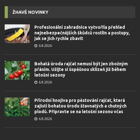
ŽHAVÉ NOVINKY
Profesionální zahradnice vytvořila přehled
nejnebezpečnějších škůdců rostlin a postupy,
jak se jich rychle zbavit
6.8.2026
Bohatá úroda rajčat nemusí být jen zbožným
přáním. Užijte si úspěšnou sklizeň již během
letošní sezony
6.8.2026
Přírodní hnojiva pro pěstování rajčat, která
zajistí bohatou úrodu šťavnatých a chutných
plodů. Připravte se na letošní sezonu včas
6.8.2026