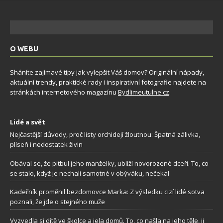
O WEBU
Sháníte zajímavé tipy jak vylepšit Váš domov? Originální nápady,
aktuální trendy, praktické rady i inspirativní fotografie najdete na
stránkách internetového magazínu
Bydlimeutulne.cz
.
Lidé a svět
Nejčastější důvody, proč listy orchidejí žloutnou: Špatná zálivka,
plíseň i nedostatek živin
Obával se, že pitbul jeho manželky, ublíží novorozené dceři. To, co
se stalo, když je nechali samotné v obýváku, nečekal
Kadeřník proměnil bezdomovce Marka: Z výsledku cizí lidé sotva
poznali, že jde o stejného muže
Vyzvedla si dítě ve školce a jela domů. To, co našla na jeho těle, ji