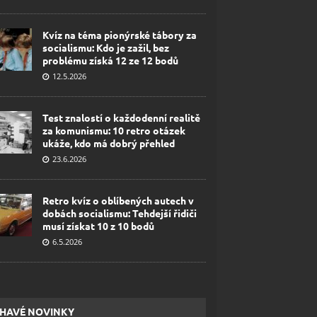
Kvíz na téma pionýrské tábory za
socialismu: Kdo je zažil, bez
problému získá 12 ze 12 bodů
12.5.2026
Test znalostí o každodenní realitě
za komunismu: 10 retro otázek
ukáže, kdo má dobrý přehled
23.6.2026
Retro kvíz o oblíbených autech v
dobách socialismu: Tehdejší řidiči
musí získat 10 z 10 bodů
6.5.2026
HAVÉ NOVINKY