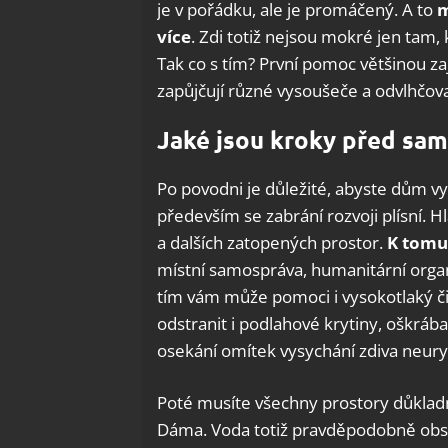
je v pořádku, ale je promáčený. A to
m
více
. Zdi totiž nejsou mokré jen tam, k
Tak co s tím? První pomoc většinou zaj
zapůjčují různé vysoušeče a odvlhčov
Jaké jsou kroky před sa
Po povodni je důležité, abyste dům vys
především se zabrání rozvoji plísní. H
a dalších zatopených prostor.
K tomu
místní samospráva, humanitární organi
tím vám může pomoci i vysokotlaký č
odstranit i podlahové krytiny, oškrá
osekání omítek vysychání zdiva neuryc
Poté musíte všechny prostory důkladn
Dáma. Voda totiž pravděpodobně obsah