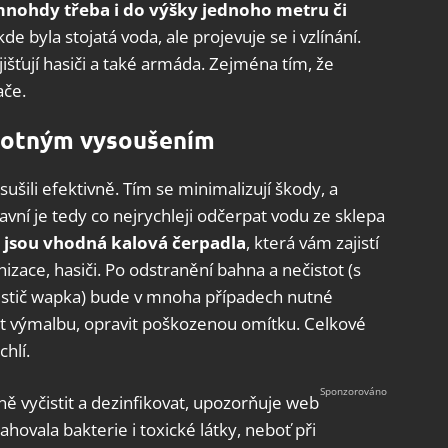
nohdy třeba i do výšky jednoho metru či
de byla stojatá voda, ale projevuje se i vzlínání.
išťují hasiči a také armáda. Zejména tím, že
ače.
motným vysoušením
ušili efektivně. Tím se minimalizují škody, a
lavní je tedy co nejrychleji odčerpat vodu ze sklepa
 jsou vhodná kalová čerpadla
, která vám zajistí
zace, hasiči. Po odstranění bahna a nečistot (s
istič wapka) bude v mnoha případech nutné
bat výmalbu, opravit poškozenou omítku. Celkové
hlí.
ě vyčistit a dezinfikovat, upozorňuje web
ovala bakterie i toxické látky, neboť při