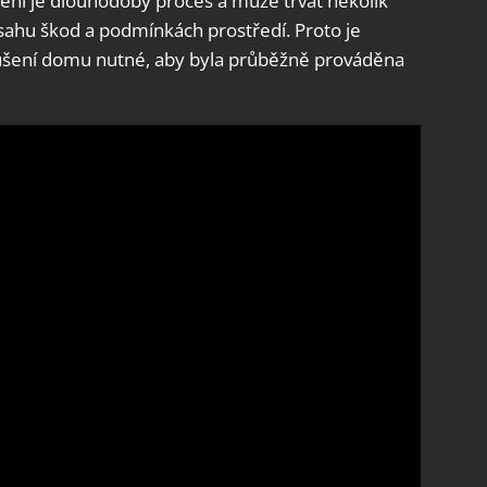
ení je dlouhodobý proces a může trvat několik
ozsahu škod a podmínkách prostředí. Proto je
ušení domu nutné, aby byla průběžně prováděna