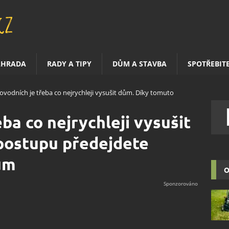
AHRADA
RADY A TIPY
DŮM A STAVBA
SPOTŘEBIT
ovodních je třeba co nejrychleji vysušit dům. Díky tomuto
ba co nejrychleji vysušit
postupu předejdete
ům
O