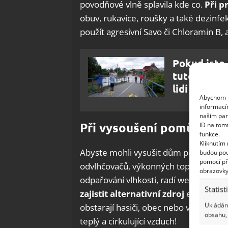
povodňové vlně splavila kde co.
Při p
obuv, rukavice, roušky a také dezinfe
použít agresivní Savo či Chloramin B, al
Pokud jste 
tuto lukrat
lidí
Abychom p
informací
našim par
Při vysoušení pomůže nej
ID na tom
funkce.
Kliknutím
Abyste mohli vysušit dům po povodni,
budou pou
pomocí př
odvlhčovačů, výkonných topidel a ven
obrazovky
odpařování vlhkosti, radí web HZSČR.
Statist
zajistit alternativní zdroj
energie, ja
Ukládání
obstarají hasiči, obec nebo vojáci. Ne
obsahu, 
teplý a cirkulující vzduch!