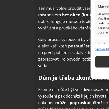
Market
Ten musí volně proudit všemi místnos
Ukládání
místnostem
bez oken (koupelny, WC
Vytvářen
dobře funguje metoda teplotních šoků,
reklamy,
vyhřívání a prudkého větrání postižen
persona
obsahu.
Celý proces vysoušení by však měl pr
Funkc
elektrikář, kteří
posoudí strukturál
Správa 18
na první pohled se zdály zdi v pořádk
Přiřazov
Identifi
zapracovat. Po povodni totiž pro sta
voda.
Použív
základ
Dům je třeba zkontrolova
Zajišt
Kromě ní může být ve zdivu obsaženo
odstra
vysoušení pak dochází k jejich krystali
Ukládá
nakonec
může i popraskat, čímž se