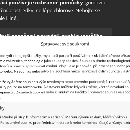
ráci používejte ochranné pomůcky
: gumovou
kční prostředky, nejlépe chlorové. Nebojte se
e i jiné.
byli zasaženi povodní, rychle využijte
ivní nabídku od státu. Pomůže tisícům
Spravovat své soukromí
oskytli co nejlepší služby, my a naši partneři používáme k ukládání a/nebo příst
m o zařízeních, technologie jako soubory cookies. Souhlas s těmito technologiem
tnerům umožní zpracovávat osobní údaje, jako je chování při procházení nebo j
více teplý proudící vzduch
to webu. Nesouhlas nebo odvolání souhlasu může nepříznivě ovlivnit určité vlastn
 níže vyjádřete souhlas s výše uvedeným nebo proveďte podrobnější rozhodnutí. 
 bude nejlepší použít kombinaci vysoušečů,
žity pouze na tomto webu. Nastavení můžete kdykoli změnit, včetně odvolání so
epínačů v Zásadách cookies nebo kliknutím na tlačítko Spravovat souhlas ve spod
tilátorů, které pomohou urychlit proces
.
 V případě, že
nefunguje elektřina, bude nutné
iky
ko je například elektrocentrála. Což většinou
 a/nebo přístup k informacím v zařízení, Měření výkonu reklam, Měření výkonu
jvhodnější je pro vysoušení interiérů budovy suchý,
Porozumění publiku prostřednictvím statistik nebo kombinací údajů z různých zdr