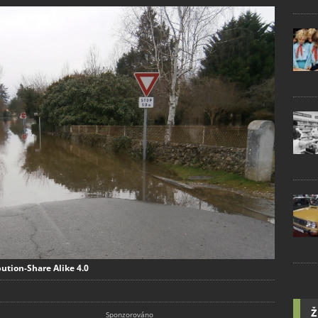
bution-Share Alike 4.0
Ž