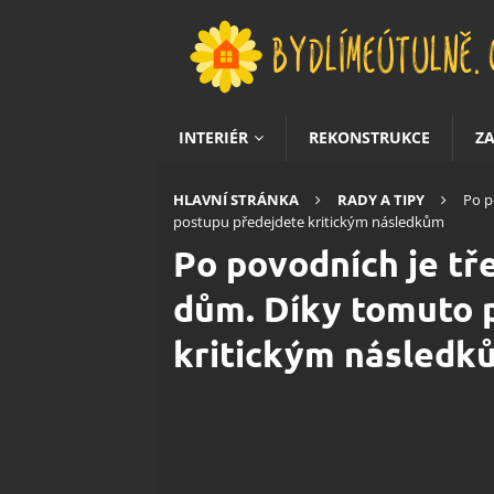
INTERIÉR
REKONSTRUKCE
Z
HLAVNÍ STRÁNKA
RADY A TIPY
Po p
postupu předejdete kritickým následkům
Po povodních je tře
dům. Díky tomuto 
kritickým následk