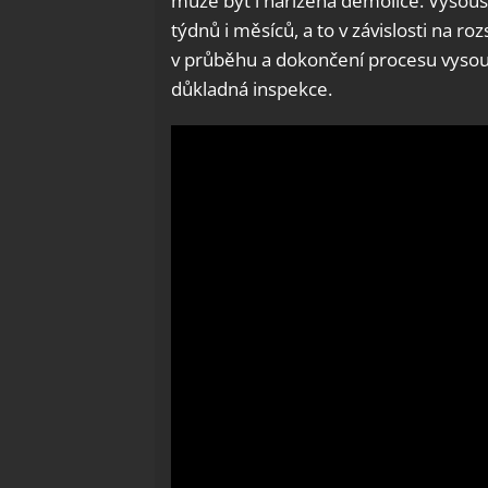
může být i nařízená demolice. Vysouš
týdnů i měsíců, a to v závislosti na r
v průběhu a dokončení procesu vyso
důkladná inspekce.