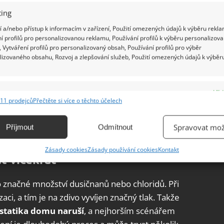
ing
tmi v domě. Zvláštní pozornost věnujte
 a/nebo přístup k informacím v zařízení, Použití omezených údajů k výběru rekla
, spíže, komory, šatny)
. V některých případech
í profilů pro personalizovanou reklamu, Používání profilů k výběru personalizov
 píše web České stavby. Ta spočívá ve střídání
 Vytváření profilů pro personalizovaný obsah, Používání profilů pro výběr
ých prostor.
lizovaného obsahu, Rozvoj a zlepšování služeb, Použití omezených údajů k výběr
obíhat pod dohledem odborníků, jako jsou statik a
e
Vžd
ní a elektrickou bezpečnost domu
. I když třeba
11 prodejců
Přečtěte si více o těchto účelech
u, změna teplot a vlhkosti na nich může ještě
ání a kombinování údajů z jiných zdrojů údajů, Propojení různých zařízení,
kace zařízení na základě automaticky přenášených informací.
vební konstrukce nepředstavuje nebezpečí jen
Spravovat mož
Příjmout
Odmítnout
ání přesných údajů o zeměpisné poloze, Identifikace zařízení na
Zásady cookies
Zásady používání cookies
Kontakt
ě aktivně vyžádaných informací.
t vícekrát
ění bezpečnosti, předcházení a zjišťování podvodů a
 značné množství dusičnanů nebo chloridů. Při
ňování chyb, Poskytování a zobrazování reklamy a obsahu,
Vžd
zaci, a tím je na zdivo vyvíjen značný tlak. Takže
ní a sdělování voleb ochrany osobních údajů.
 statika domu naruší
, a nejhorším scénářem