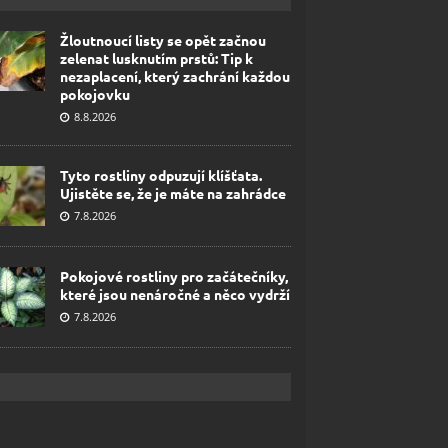
Žloutnoucí listy se opět začnou
zelenat lusknutím prstů: Tip k
nezaplacení, který zachrání každou
pokojovku
8.8.2026
Tyto rostliny odpuzují klíšťata.
Ujistěte se, že je máte na zahrádce
7.8.2026
Pokojové rostliny pro začátečníky,
které jsou nenáročné a něco vydrží
7.8.2026