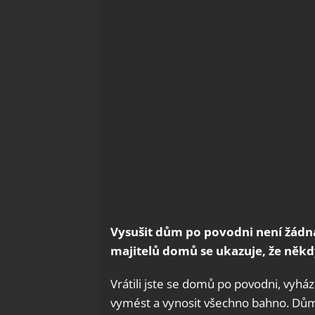
Vysušit dům po povodni není žádná
majitelů domů se ukazuje, že někdy
Vrátili jste se domů po povodni, vyház
vymést a vynosit všechno bahno. Dům j