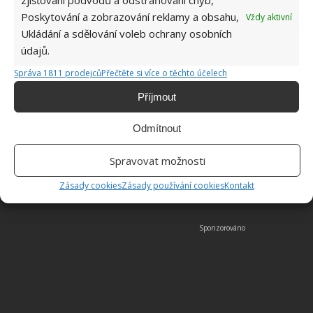
zjišťování podvodů a odstraňování chyb,
Poskytování a zobrazování reklamy a obsahu,
Vždy aktivní
Ukládání a sdělování voleb ochrany osobních
údajů.
Správa 1811 prodejců
Přečtěte si více o těchto účelech
Příjmout
Odmítnout
Fotografie: costainvest
Spravovat možnosti
Zásady cookies
Zásady používání cookies
Kontakt