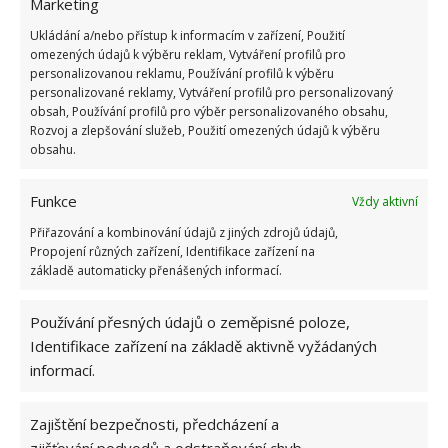
Marketing
Ukládání a/nebo přístup k informacím v zařízení, Použití
omezených údajů k výběru reklam, Vytváření profilů pro
personalizovanou reklamu, Používání profilů k výběru
personalizované reklamy, Vytváření profilů pro personalizovaný
Pokud jde o dekorace, vhodnější jsou obrazy a další
obsah, Používání profilů pro výběr personalizovaného obsahu,
doplňky větších rozměrů. V neposlední řadě je
Rozvoj a zlepšování služeb, Použití omezených údajů k výběru
obsahu.
v případě takto miniaturního bytu důležitá
multifunkčnost, například pracovní stůl, který je
Funkce
Vždy aktivní
zároveň součástí kuchyňské linky i jídelním stolem,
Přiřazování a kombinování údajů z jiných zdrojů údajů,
či pohovka, které je současně postelí, neméně
Propojení různých zařízení, Identifikace zařízení na
důležitá je také dobrá organizace uložených věcí,
základě automaticky přenášených informací.
například oblečení a obuvi.
Používání přesných údajů o zeměpisné poloze,
Identifikace zařízení na základě aktivně vyžádaných
informací.
Zajištění bezpečnosti, předcházení a