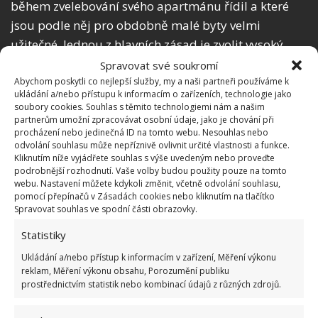
během zvelebování svého apartmánu řídil a které
jsou podle něj pro obdobně malé byty velmi
užitečné. Jednou z hlavních zásad je zvolit vysoký
nábytek, jehož součástí jsou nejrůznější police a
Spravovat své soukromí
zrcadla, neboť tak dojde k optickému zvětšené
Abychom poskytli co nejlepší služby, my a naši partneři používáme k
ukládání a/nebo přístupu k informacím o zařízeních, technologie jako
prostoru. Další radou je kombinace různých barev,
soubory cookies. Souhlas s těmito technologiemi nám a našim
tmavých a výrazných, na stěnách.
partnerům umožní zpracovávat osobní údaje, jako je chování při
procházení nebo jedinečná ID na tomto webu. Nesouhlas nebo
odvolání souhlasu může nepříznivě ovlivnit určité vlastnosti a funkce.
Kliknutím níže vyjádřete souhlas s výše uvedeným nebo proveďte
podrobnější rozhodnutí. Vaše volby budou použity pouze na tomto
webu. Nastavení můžete kdykoli změnit, včetně odvolání souhlasu,
pomocí přepínačů v Zásadách cookies nebo kliknutím na tlačítko
Spravovat souhlas ve spodní části obrazovky.
Statistiky
Ukládání a/nebo přístup k informacím v zařízení, Měření výkonu
reklam, Měření výkonu obsahu, Porozumění publiku
prostřednictvím statistik nebo kombinací údajů z různých zdrojů.