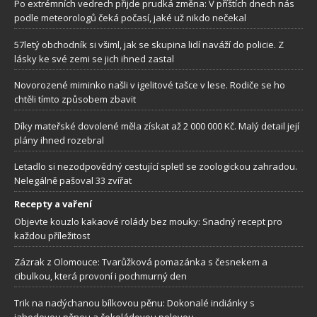
Po extrémních vedrech přijde prudká změna: V příštích dnech nás
podle meteorologů čeká počasí, jaké už nikdo nečekal
57letý obchodník si všiml, jak se skupina lidí naváží do policie. Z
lásky ke své zemi se jich ihned zastal
Novorozené miminko našli v igelitové tašce v lese. Rodiče se ho
chtěli tímto způsobem zbavit
Díky mateřské dovolené měla získat až 2 000 000 Kč. Malý detail její
plány ihned rozebral
Letadlo si nezodpovědný cestující spletl se zoologickou zahradou.
Nelegálně pašoval 33 zvířat
Recepty a vaření
Objevte kouzlo kakaové rolády bez mouky: Snadný recept pro
každou příležitost
Zázrak z Olomouce: Tvarůžková pomazánka s česnekem a
cibulkou, která provoní i pochmurný den
Trik na nadýchanou bílkovou pěnu: Dokonalé indiánky s
jahodovou pěnou a čokoládovou polevou