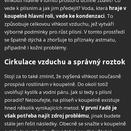
vlhkosti hlavně v tomto prostoru účinně zbavit? Co
vede k plísním a jak jim předejít? Voda, která
hraje v
koupelně hlavní roli, vede ke kondenzaci
. To
způsobuje celkovou vlhkost vzduchu, jež vytváří
výborné podmínky pro růst plísní. V tomto prostředí
se špatně dýchá a zhoršuje to příznaky astmatu,
případně i kožní problémy.
Cirkulace vzduchu a správný roztok
Stojí za to také zmínit, že zvýšená vlhkost současně
prospívá rostlinám v koupelně. Do okolí totiž
uvolňují kyslík a vodní páru. Jak si tedy s plísní
poradit? Nezoufejte, na plíseň v koupelně existuje
hned několik vynikajících metod.
V první řadě je
však potřeba najít zdroj problému
, jinak budete
stále jen řešit následky. Obecně se snažte v koupelně