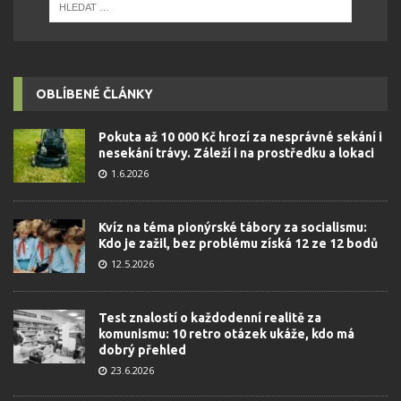
OBLÍBENÉ ČLÁNKY
Pokuta až 10 000 Kč hrozí za nesprávné sekání i
nesekání trávy. Záleží i na prostředku a lokaci
1.6.2026
Kvíz na téma pionýrské tábory za socialismu:
Kdo je zažil, bez problému získá 12 ze 12 bodů
12.5.2026
Test znalostí o každodenní realitě za
komunismu: 10 retro otázek ukáže, kdo má
dobrý přehled
23.6.2026