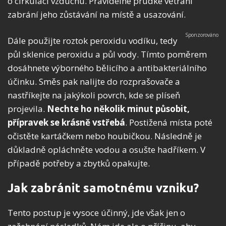
o cirkulaci vzduchu. Pravidelné prudké větrání
zabrání jeho zůstávání na místě a usazování.
Dále použijte roztok peroxidu vodíku, tedy
půl sklenice peroxidu a půl vody. Tímto poměrem
dosáhnete výborného bělicího a antibakteriálního
účinku. Směs pak nalijte do rozprašovače a
nastříkejte na jakýkoli povrch, kde se plíseň
projevila.
Nechte ho několik minut působit,
přípravek se krásně vstřebá
. Postižená místa poté
očistěte kartáčkem nebo houbičkou. Následně je
důkladně opláchněte vodou a osušte hadříkem. V
případě potřeby a zbytků opakujte.
Jak zabránit samotnému vzniku?
Tento postup je vysoce účinný, jde však jen o