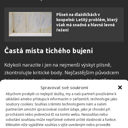
Plíseň na dlaždičkách v
koupelně: Letitý problém, který
však má snadné a hlavně levné
řešení
Častá místa tichého bujení
Kdykoli narazíte i jen na nejmenší výskyt plísně,
zkontrolujte kritické body. Nejčastějším původcem
bývají odpady, výlevky, vstupy potrubí do stěn a
Spravovat své soukromí
také keramické povrchy. Obecně se zapomíná na
Abychom poskytli co nejlepší služby, my a naši partneři používáme k
zadní a
spodní strany umyvadel, toalet nebo
ukládání a/nebo přístupu k informacím o zařízeních, technologie jako
bidetů
. Věnujte pozornost také spárám kolem vany,
soubory cookies. Souhlas s těmito technologiemi nám a našim
partnerům umožní zpracovávat osobní údaje, jako je chování při
ve sprchovém koutě a u umyvadla. Platí to i pro
procházení nebo jedinečná ID na tomto webu. Nesouhlas nebo
zástěny a prostory mezi jednotlivými díly. Tam je
odvolání souhlasu může nepříznivě ovlivnit určité vlastnosti a funkce.
Kliknutím níže vyjádřete souhlas s výše uvedeným nebo proveďte
mnoho záhybů a koutů, kam se při úklidu