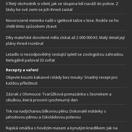
57letý obchodník si všiml, jak se skupina lidí naváží do policie. Z
lásky ke své zemi se jich ihned zastal
Novorozené miminko našli v igelitové tašce v lese. Rodiče se ho
chtěli tímto způsobem zbavit
Díky mateřské dovolené měla získat až 2 000 000 Kč. Malý detail její
plány ihned rozebral
Letadlo si nezodpovědný cestující spletl se zoologickou zahradou.
Nelegálně pašoval 33 zvířat
Recepty a vaření
Objevte kouzlo kakaové rolády bez mouky: Snadný recept pro
každou příležitost
Zázrak z Olomouce: Tvarůžková pomazánka s česnekem a
cibulkou, která provoní i pochmurný den
Trik na nadýchanou bílkovou pěnu: Dokonalé indiánky s
jahodovou pěnou a čokoládovou polevou
Rajská omáčka s hovězím masem a kynutým knedlíkem: Jak na