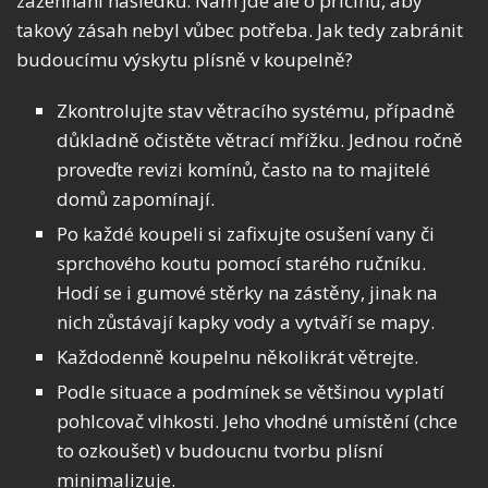
zažehnání následků. Nám jde ale o příčinu, aby
takový zásah nebyl vůbec potřeba. Jak tedy zabránit
budoucímu výskytu plísně v koupelně?
Zkontrolujte stav větracího systému, případně
důkladně očistěte větrací mřížku. Jednou ročně
proveďte revizi komínů, často na to majitelé
domů zapomínají.
Po každé koupeli si zafixujte osušení vany či
sprchového koutu pomocí starého ručníku.
Hodí se i gumové stěrky na zástěny, jinak na
nich zůstávají kapky vody a vytváří se mapy.
Každodenně koupelnu několikrát větrejte.
Podle situace a podmínek se většinou vyplatí
pohlcovač vlhkosti. Jeho vhodné umístění (chce
to ozkoušet) v budoucnu tvorbu plísní
minimalizuje.