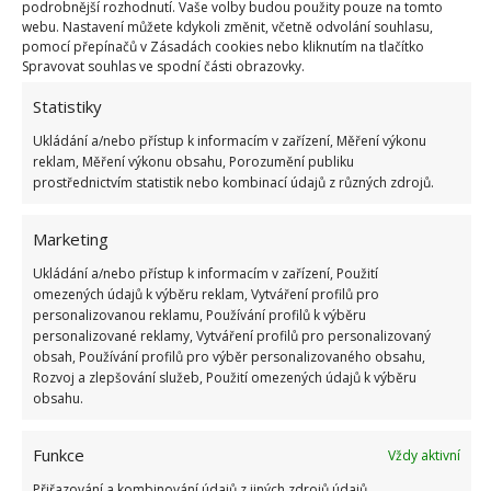
podrobnější rozhodnutí. Vaše volby budou použity pouze na tomto
nedostanete.
webu. Nastavení můžete kdykoli změnit, včetně odvolání souhlasu,
pomocí přepínačů v Zásadách cookies nebo kliknutím na tlačítko
Spravovat souhlas ve spodní části obrazovky.
Statistiky
Ukládání a/nebo přístup k informacím v zařízení, Měření výkonu
reklam, Měření výkonu obsahu, Porozumění publiku
prostřednictvím statistik nebo kombinací údajů z různých zdrojů.
Marketing
Ukládání a/nebo přístup k informacím v zařízení, Použití
omezených údajů k výběru reklam, Vytváření profilů pro
personalizovanou reklamu, Používání profilů k výběru
personalizované reklamy, Vytváření profilů pro personalizovaný
obsah, Používání profilů pro výběr personalizovaného obsahu,
Rozvoj a zlepšování služeb, Použití omezených údajů k výběru
Fotografie: Pixabay
obsahu.
Když uklízíte koupelnu, odstavte nábytek, prádelní
koše a další součásti. To samé proveďte s pračkou
Funkce
Vždy aktivní
nebo sušičkou.
Obecně se plísním daří tam, kde se
Přiřazování a kombinování údajů z jiných zdrojů údajů,