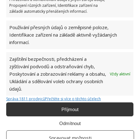
Propojení různých zařízení, Identifikace zařízení na
usazuje prach
. Pak už stačí jen troška vlhkosti.
základě automaticky přenášených informací.
Hlavně se nikdy nespoléhejte na to, že když jste našli
jeden zdroj, objevili jste celý problém. V takové
Používání přesných údajů o zeměpisné poloze,
situaci zkontrolujte i další místa se stejnými
Identifikace zařízení na základě aktivně vyžádaných
podmínkami.
informací.
Zdroj:
Porady Interia
Zajištění bezpečnosti, předcházení a
zjišťování podvodů a odstraňování chyb,
Poskytování a zobrazování reklamy a obsahu,
Vždy aktivní
Ukládání a sdělování voleb ochrany osobních
údajů.
Správa 1811 prodejců
Přečtěte si více o těchto účelech
Příjmout
Odmítnout
Spravovat možnosti