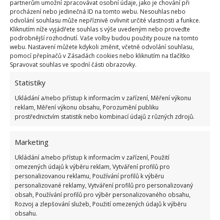
partnerům umožní zpracovávat osobní údaje, jako je chování při
a používají se zpravidla v kuchyni.
Jedná se o ocet,
procházení nebo jedinečná ID na tomto webu. Nesouhlas nebo
odvolání souhlasu může nepříznivě ovlivnit určité vlastnosti a funkce.
kyselinu citronovou nebo přímo citron, jedlou
Kliknutím níže vyjádřete souhlas s výše uvedeným nebo proveďte
sodu
. Někdo dokonce používá peroxid vodíku, jak
podrobnější rozhodnutí. Vaše volby budou použity pouze na tomto
webu. Nastavení můžete kdykoli změnit, včetně odvolání souhlasu,
uvádí web
MarthaStewart
. Zkuste si uvědomit,
pomocí přepínačů v Zásadách cookies nebo kliknutím na tlačítko
kolik chemikálií k čištění a úklidu domácnosti
Spravovat souhlas ve spodní části obrazovky.
používáte a jaký to může mít dopad na vaše zdraví.
Statistiky
Ukládání a/nebo přístup k informacím v zařízení, Měření výkonu
reklam, Měření výkonu obsahu, Porozumění publiku
prostřednictvím statistik nebo kombinací údajů z různých zdrojů.
Marketing
Ukládání a/nebo přístup k informacím v zařízení, Použití
omezených údajů k výběru reklam, Vytváření profilů pro
personalizovanou reklamu, Používání profilů k výběru
personalizované reklamy, Vytváření profilů pro personalizovaný
obsah, Používání profilů pro výběr personalizovaného obsahu,
Rozvoj a zlepšování služeb, Použití omezených údajů k výběru
obsahu.