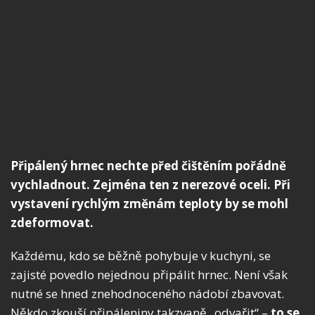
Připálený hrnec nechte před čištěním pořádně
vychladnout. Zejména ten z nerezové oceli. Při
vystavení rychlým změnám teploty by se mohl
zdeformovat.
Každému, kdo se běžně pohybuje v kuchyni, se
zajisté povedlo nejednou připálit hrnec. Není však
nutné se hned znehodnoceného nádobí zbavovat.
Někdo zkouší připáleniny takzvaně „odvařit“ –
to se