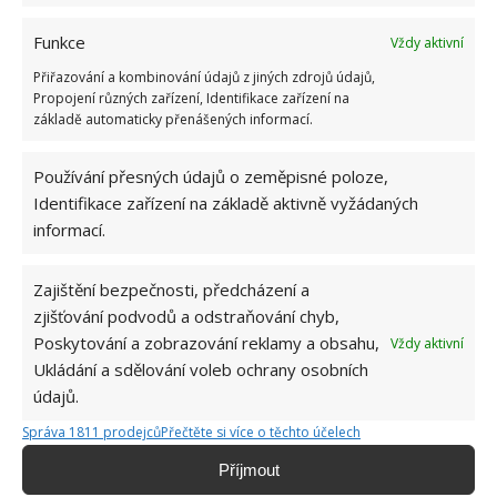
Funkce
Vždy aktivní
Přiřazování a kombinování údajů z jiných zdrojů údajů,
Propojení různých zařízení, Identifikace zařízení na
základě automaticky přenášených informací.
ČIŠTĚNÍ
DOMÁCÍ PRÁCE
HRNEC
Používání přesných údajů o zeměpisné poloze,
PŘIPÁLENINY
Identifikace zařízení na základě aktivně vyžádaných
informací.
Přidejte svůj názor
Zajištění bezpečnosti, předcházení a
KOMENTOVAT
zjišťování podvodů a odstraňování chyb,
Poskytování a zobrazování reklamy a obsahu,
Vždy aktivní
Ukládání a sdělování voleb ochrany osobních
Hana Musilová
údajů.
Do redakce Bydlimeutulne.cz se
Správa 1811 prodejců
Přečtěte si více o těchto účelech
přidala během svých studií a práce
redaktorky ji tak nadchla, že se
Příjmout
rozhodla zůstat. Její v...
[Více o