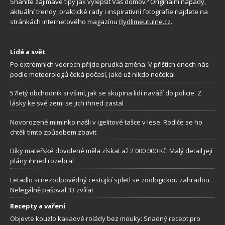
Sháníte zajímavé tipy jak vylepšit Váš domov? Originální nápady,
aktuální trendy, praktické rady i inspirativní fotografie najdete na
stránkách internetového magazínu
Bydlimeutulne.cz
.
Lidé a svět
Po extrémních vedrech přijde prudká změna: V příštích dnech nás
podle meteorologů čeká počasí, jaké už nikdo nečekal
57letý obchodník si všiml, jak se skupina lidí naváží do policie. Z
lásky ke své zemi se jich ihned zastal
Novorozené miminko našli v igelitové tašce v lese. Rodiče se ho
chtěli tímto způsobem zbavit
Díky mateřské dovolené měla získat až 2 000 000 Kč. Malý detail její
plány ihned rozebral
Letadlo si nezodpovědný cestující spletl se zoologickou zahradou.
Nelegálně pašoval 33 zvířat
Recepty a vaření
Objevte kouzlo kakaové rolády bez mouky: Snadný recept pro