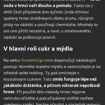
voda v hrnci vaří dlouho a pomalu
. Takto lze z
větší části připálené dno vyčistit. Jinde drhnou
spálený hrnec drátěnkami všeho druhu, různými
písky na nádobí a používají chemikálie. Mnohdy to
ani ono příliš nezabírá, a navíc u smaltovaného
nádobí se poškozuje povrch.
V hlavní roli cukr a mýdlo
Na webu
DomekIOgrodek
doporučují následující
postup: Vezměte toaletní mýdlo a nastrouhejte je na
středně velké hobliny. Ty pak smíchejte s
krystalovým cukrem. Tato
směs funguje lépe než
jakákoliv drátěnka, a přitom nikterak nepoškodí
hrnec
. Při použití této metody hrnec nejprve
nahrubo očistěte a pak připálený vnitřek natřete
uvedenou směsí. Nechte působit a následně jemnou