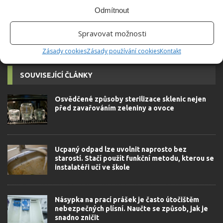
autorovi]
Odmítnout
Spravovat možnosti
Zásady cookies
Zásady používání cookies
Kontakt
SOUVISEJÍCÍ ČLÁNKY
Osvědčené způsoby sterilizace sklenic nejen
před zavařováním zeleniny a ovoce
Ucpaný odpad lze uvolnit naprosto bez
starostí. Stačí použít funkční metodu, kterou se
instalatéři učí ve škole
Násypka na prací prášek je často útočištěm
nebezpečných plísní. Naučte se způsob, jak je
snadno zničit