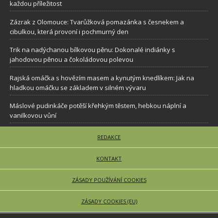
každou příležitost
Zázrak z Olomouce: Tvarůžková pomazánka s česnekem a
cibulkou, která provoní i pochmurný den
Trik na nadýchanou bílkovou pěnu: Dokonalé indiánky s
jahodovou pěnou a čokoládovou polevou
Rajská omáčka s hovězím masem a kynutým knedlíkem: Jak na
hladkou omáčku se základem v silném vývaru
Máslové pudinkáče potěší křehkým těstem, hebkou náplní a
vanilkovou vůní
REDAKCE
KONTAKT
ZÁSADY POUŽÍVÁNÍ COOKIES
ZÁSADY COOKIES (EU)