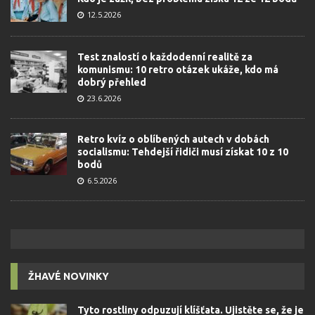
12.5.2026
Test znalostí o každodenní realitě za
komunismu: 10 retro otázek ukáže, kdo má
dobrý přehled
23.6.2026
Retro kvíz o oblíbených autech v dobách
socialismu: Tehdejší řidiči musí získat 10 z 10
bodů
6.5.2026
ŽHAVÉ NOVINKY
Tyto rostliny odpuzují klíšťata. Ujistěte se, že je