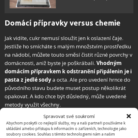
Domácí přípravky versus chemie
Jak vidíte, cukr nemusí sloužit jen k oslazení čaje.
Jestliže ho smícháte s malým množstvím prostředku
na nádobí, můžete touto směsí čistit různé povrchy v
domácnosti, aniž byste je poškrábali.
Vhodným
domácím přípravkem k odstranění připálenin je i
pasta z jedlé sody
a octa. Ale pro uvedení hrnce do
původního stavu budete muset postup několikrát
opakovat. A kdo chce být důsledný, může uvedené
metody využít všechny.
Spravovat své soukromí
K čištění všeho možného je lepší používat domácí
Abychom poskytli co nejlepší služby, my a naši partneři používáme k
prostředky. Většinu ingrediencí, které k výrobě
ukládání a/nebo přístupu k informacím o zařízeních, technologie jako
soubory cookies. Souhlas s těmito technologiemi nám a našim
takového čisticího přípravku použijete, máte ve spíži