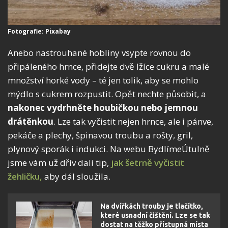
Fotografie: Pixabay
Anebo nastrouhané hobliny vsypte rovnou do
připáleného hrnce, přidejte dvě lžíce cukru a malé
množství horké vody – té jen tolik, aby se mohlo
mýdlo s cukrem rozpustit. Opět nechte působit, a
nakonec vydrhněte houbičkou nebo jemnou
drátěnkou
. Lze tak vyčistit nejen hrnce, ale i pánve,
pekáče a plechy, špinavou troubu a rošty, gril,
plynový sporák i indukci. Na webu BydlímeÚtulně
jsme vám už dřív dali tip,
jak šetrně vyčistit
žehličku,
aby dál sloužila.
Na dvířkách trouby je tlačítko,
které usnadní čištění. Lze se tak
dostat na těžko přístupná místa