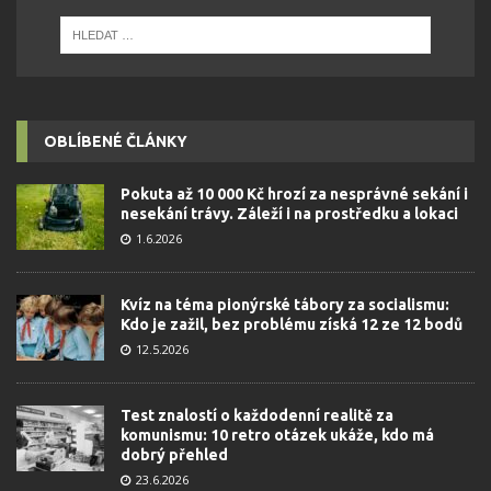
OBLÍBENÉ ČLÁNKY
Pokuta až 10 000 Kč hrozí za nesprávné sekání i
nesekání trávy. Záleží i na prostředku a lokaci
1.6.2026
Kvíz na téma pionýrské tábory za socialismu:
Kdo je zažil, bez problému získá 12 ze 12 bodů
12.5.2026
Test znalostí o každodenní realitě za
komunismu: 10 retro otázek ukáže, kdo má
dobrý přehled
23.6.2026