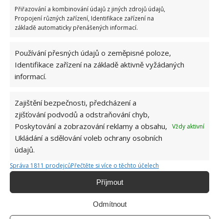
trošku suchého krmiva,
což ho donutí během
Přiřazování a kombinování údajů z jiných zdrojů údajů,
Propojení různých zařízení, Identifikace zařízení na
konzumace jídla dostat do sebe také vodu
.
základě automaticky přenášených informací.
Pamatujte si však, že pokud má váš mazlíček
problém s konzumací vody, neměli byste tuto
Používání přesných údajů o zeměpisné poloze,
skutečnost nikdy podceňovat, naopak byste ji měli
Identifikace zařízení na základě aktivně vyžádaných
včas začít řešit.
informací.
Zdroj:
Porady Interia
Zajištění bezpečnosti, předcházení a
zjišťování podvodů a odstraňování chyb,
Poskytování a zobrazování reklamy a obsahu,
Vždy aktivní
Ukládání a sdělování voleb ochrany osobních
údajů.
Správa 1811 prodejců
Přečtěte si více o těchto účelech
Příjmout
Odmítnout