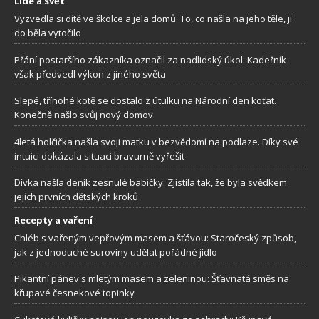
Lidé a svět
Vyzvedla si dítě ve školce a jela domů. To, co našla na jeho těle, ji
do běla vytočilo
Přání postaršího zákazníka označil za nadlidský úkol. Kadeřník
však předvedl výkon z jiného světa
Slepé, třínohé kotě se dostalo z útulku na Národní den koťat.
Konečně našlo svůj nový domov
4letá holčička našla svoji matku v bezvědomí na podlaze. Díky své
intuici dokázala situaci bravurně vyřešit
Dívka našla deník zesnulé babičky. Zjistila tak, že byla svědkem
jejích prvních dětských kroků
Recepty a vaření
Chléb s vařeným vepřovým masem a šťávou: Staročeský způsob,
jak z jednoduché suroviny udělat pořádné jídlo
Pikantní pánev s mletým masem a zeleninou: Šťavnatá směs na
křupavé česnekové topinky