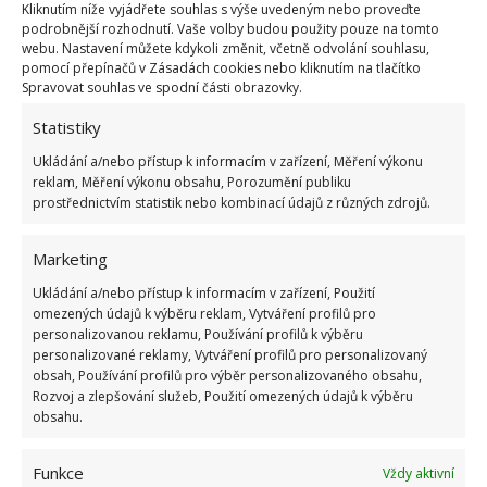
Fotografie: Freepik
Kliknutím níže vyjádřete souhlas s výše uvedeným nebo proveďte
podrobnější rozhodnutí. Vaše volby budou použity pouze na tomto
Proč pes nepije vodu?
webu. Nastavení můžete kdykoli změnit, včetně odvolání souhlasu,
pomocí přepínačů v Zásadách cookies nebo kliknutím na tlačítko
Spravovat souhlas ve spodní části obrazovky.
Podle mnohých veterinářů je odpověď na tuto otázku
Statistiky
velmi složitá. Množství vody, které váš mazlíček
během dne vypije, souvisí s mnoha faktory, jako je
Ukládání a/nebo přístup k informacím v zařízení, Měření výkonu
reklam, Měření výkonu obsahu, Porozumění publiku
například věk, velikost nebo strava. Pokud však tento
prostřednictvím statistik nebo kombinací údajů z různých zdrojů.
problém u vašeho psa zpozorujete, měli byste ho
ihned řešit
, neboť byste se jinak mohli potýkat s
Marketing
dehydratací. Nedostatek vody navíc činí vašeho psa
Ukládání a/nebo přístup k informacím v zařízení, Použití
náchylnějšího k nemocem, včetně velmi bolestivých
omezených údajů k výběru reklam, Vytváření profilů pro
personalizovanou reklamu, Používání profilů k výběru
ledvinových kamenů.
personalizované reklamy, Vytváření profilů pro personalizovaný
obsah, Používání profilů pro výběr personalizovaného obsahu,
Abyste tedy svého psa ochránili před možnými
Rozvoj a zlepšování služeb, Použití omezených údajů k výběru
důsledky dehydratace, budete ho muset k pití vody
obsahu.
povzbudit. Zřeďte třeba jeho krmivo vývarem ze
Funkce
Vždy aktivní
syrového masa nebo do jeho misky s vodou přihoďte