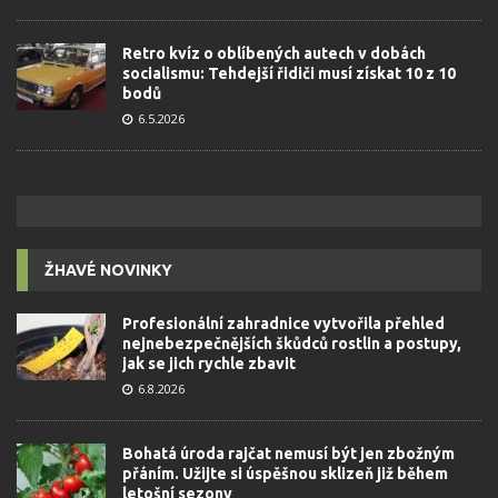
Retro kvíz o oblíbených autech v dobách
socialismu: Tehdejší řidiči musí získat 10 z 10
bodů
6.5.2026
ŽHAVÉ NOVINKY
Profesionální zahradnice vytvořila přehled
nejnebezpečnějších škůdců rostlin a postupy,
jak se jich rychle zbavit
6.8.2026
Bohatá úroda rajčat nemusí být jen zbožným
přáním. Užijte si úspěšnou sklizeň již během
letošní sezony