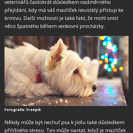
veterinářů častokrát důsledkem nadměrného
přejídání, kdy má váš mazlíček neustálý přístup ke
krmivu. Další možností je také fakt, že mohl sníst
něco špatného během venkovní procházky.
Fotografie: Freepik
Někdy může být nechuť psa k jídlu také důsledkem
přílišného stresu. Ten může nastat, když je mazlíček