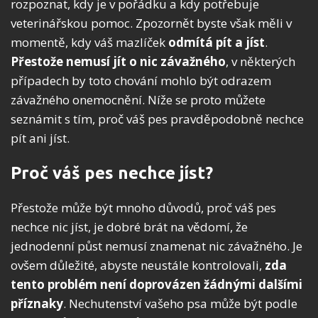
rozpoznat, kdy je v pořádku a kdy potřebuje
veterinářskou pomoc. Zpozornět byste však měli v
momentě, kdy váš mazlíček
odmítá pít a jíst
.
Přestože nemusí jít o nic závažného
, v některých
případech by toto chování mohlo být odrazem
závažného onemocnění. Níže se proto můžete
seznámit s tím, proč váš pes pravděpodobně nechce
pít ani jíst.
Proč váš pes nechce jíst?
Přestože může být mnoho důvodů, proč váš pes
nechce nic jíst, je dobré brát na vědomí, že
jednodenní půst nemusí znamenat nic závažného. Je
ovšem důležité, abyste neustále kontrolovali,
zda
tento problém není doprovázen žádnými dalšími
příznaky
. Nechutenství vašeho psa může být podle