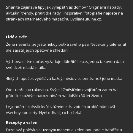
Sháníte zajímavé tipy jak vylepšit Váš domov? Originální nápady,
aktuální trendy, praktické rady i inspirativní fotografie najdete na
stránkách internetového magazínu
Bydlimeutulne.cz
.
Lidé a svět
Žena nevěřila, že ještě někdy potká svého psa. Nečekaný telefonát
ale zajistil jejich opětovné shledaní
Výchova dítěte občas vyžaduje důležité lekce. Jednu takovou dala
své dceři mladá matka
4letý chlapeček vydělává každý měsíc více peněz než jeho matka
Otec umřel na rakovinu. Svým 17měsíčním dvojčatům zanechal
přání ke každým narozeninám na dalších 30 let života
Legendární zpěvák kvůli vážným zdravotním problémům ruší
všechny koncerty. Nyní odhalil, co ho čeká
Recepty a vaření
Fazolová polévka s uzeným masem a zeleninou podle babiččina