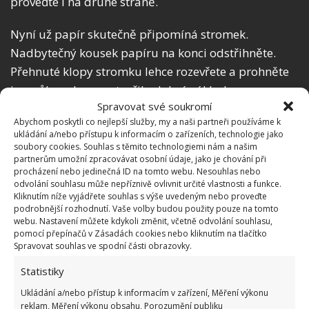
proveďte i na druhé straně.
Nyní už papír skutečně připomíná stromek.
Nadbytečný kousek papíru na konci odstřihněte.
Přehnuté klopy stromku lehce rozevřete a prohněte
je v půlce, aby se vytvořila dobrá základna pro
Spravovat své soukromí
stojací stromek. To samé proveďte i na druhé straně.
Abychom poskytli co nejlepší služby, my a naši partneři používáme k
ukládání a/nebo přístupu k informacím o zařízeních, technologie jako
Nyní přijdou ke slovu opět nůžky. Nastřihněte asi
soubory cookies. Souhlas s těmito technologiemi nám a našim
centimetrové linie na bocích stromku. Pak už stačí
partnerům umožní zpracovávat osobní údaje, jako je chování při
procházení nebo jedinečná ID na tomto webu. Nesouhlas nebo
tyto nastřihnuté části přeložit směrem dolů, aby se
odvolání souhlasu může nepříznivě ovlivnit určité vlastnosti a funkce.
vytvořil plastický efekt větví. Udělejte to tak na všech
Kliknutím níže vyjádřete souhlas s výše uvedeným nebo proveďte
podrobnější rozhodnutí. Vaše volby budou použity pouze na tomto
stranách stromku a na závěr stromek rozložte a
webu. Nastavení můžete kdykoli změnit, včetně odvolání souhlasu,
postavte tak, aby sám držel a nepadal. Máte hotovo!
pomocí přepínačů v Zásadách cookies nebo kliknutím na tlačítko
Spravovat souhlas ve spodní části obrazovky.
Statistiky
Ukládání a/nebo přístup k informacím v zařízení, Měření výkonu
reklam, Měření výkonu obsahu, Porozumění publiku