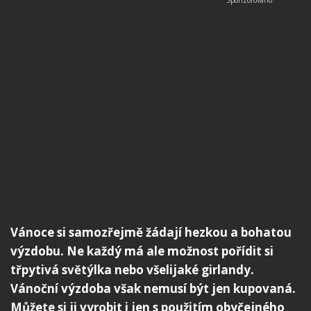
Vánoce si samozřejmě žádají hezkou a bohatou
výzdobu. Ne každý má ale možnost pořídit si
třpytivá světýlka nebo všelijaké girlandy.
Vánoční výzdoba však nemusí být jen kupovaná.
Můžete si ji vyrobit i jen s použitím obyčejného