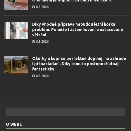
chemikálií je odpudí i citron s hřebíčkem
8.8.2026
Díky vhodné přípravě nebudou letní horka
problém. Pomůže i zatemňování a načasované
větrání
8.8.2026
Okurky a kopr se perfektně doplňují na zahradě
i při nakládání. Díky tomuto postupu chutnají
fantasticky
8.8.2026
O WEBU