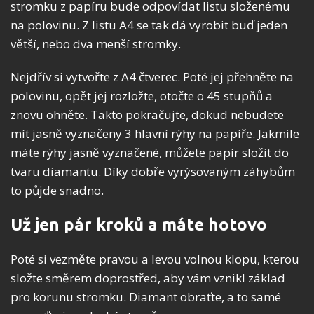
stromku z papíru bude odpovídat listu složenému
na polovinu. Z listu A4 se tak dá vyrobit buď jeden
větší, nebo dva menší stromky.
Nejdřív si vytvořte z A4 čtverec. Poté jej přehněte na
polovinu, opět jej rozložte, otočte o 45 stupňů a
znovu ohněte. Takto pokračujte, dokud nebudete
mít jasně vyznačeny 3 hlavní rýhy na papíře. Jakmile
máte rýhy jasně vyznačené, můžete papír složit do
tvaru diamantu. Díky dobře vyrýsovaným záhybům
to půjde snadno.
Už jen pár kroků a máte hotovo
Poté si vezměte pravou a levou volnou klopu, kterou
složte směrem doprostřed, aby vám vznikl základ
pro korunu stromku. Diamant obraťte, a to samé