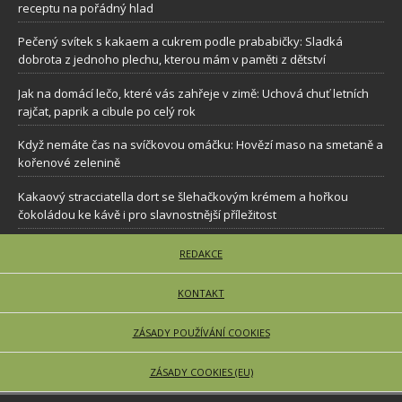
receptu na pořádný hlad
Pečený svítek s kakaem a cukrem podle prababičky: Sladká
dobrota z jednoho plechu, kterou mám v paměti z dětství
Jak na domácí lečo, které vás zahřeje v zimě: Uchová chuť letních
rajčat, paprik a cibule po celý rok
Když nemáte čas na svíčkovou omáčku: Hovězí maso na smetaně a
kořenové zelenině
Kakaový stracciatella dort se šlehačkovým krémem a hořkou
čokoládou ke kávě i pro slavnostnější příležitost
REDAKCE
KONTAKT
ZÁSADY POUŽÍVÁNÍ COOKIES
ZÁSADY COOKIES (EU)