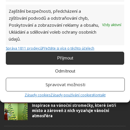
přidala během svých studií a práce
redaktorky ji tak nadchla, že se
Zajištění bezpečnosti, předcházení a
rozhodla zůstat. Její v...
[Více o
zjišťování podvodů a odstraňování chyb,
autorovi]
Poskytování a zobrazování reklamy a obsahu,
Vždy aktivní
Ukládání a sdělování voleb ochrany osobních
údajů.
Správa 1811 prodejců
Přečtěte si více o těchto účelech
Příjmout
SOUVISEJÍCÍ ČLÁNKY
Odmítnout
Koše a košíky vkusná dekorace a zároveň
praktická pomůcka k ukládání věcí
Spravovat možnosti
Zásady cookies
Zásady používání cookies
Kontakt
Inspirace na vánoční stromečky, které šetří
místo a zároveň z nich vyzařuje vánoční
atmosféra