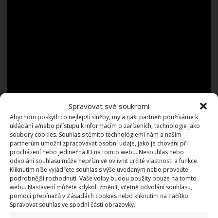
Spravovat své soukromí
Abychom poskytli co nejlepší služby, my a naši partneři používáme k
ukládání a/nebo přístupu k informacím o zařízeních, technologie jako
soubory cookies. Souhlas s těmito technologiemi nám a našim
5. Zasněžené šišky
partnerům umožní zpracovávat osobní údaje, jako je chování při
procházení nebo jedinečná ID na tomto webu. Nesouhlas nebo
odvolání souhlasu může nepříznivě ovlivnit určité vlastnosti a funkce.
Kliknutím níže vyjádřete souhlas s výše uvedeným nebo proveďte
Šišky jsou oblíbenou dekorací o Vánocích. Aby
podrobnější rozhodnutí. Vaše volby budou použity pouze na tomto
nezanikaly a byly krásně vidět, můžete je poprášit
webu. Nastavení můžete kdykoli změnit, včetně odvolání souhlasu,
pomocí přepínačů v Zásadách cookies nebo kliknutím na tlačítko
bílými třpytkami. Stačí špičky šišek potřít lepidlem a
Spravovat souhlas ve spodní části obrazovky.
poprášit, třpytky se na nich uchytí. Nemusí jít pouze o