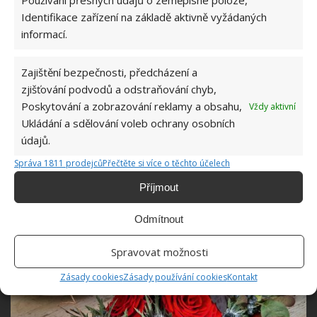
Používání přesných údajů o zeměpisné poloze,
dary přírody – větvičky, lístky apod. Navíc ještě i umělé
Identifikace zařízení na základě aktivně vyžádaných
nebo sušené kytky, oboustrannou lepící pásku a
informací.
světýlka, která dodají to pravé kouzlo a červenou
stužku. Červené růže dodají zelené barvě krásný
Zajištění bezpečnosti, předcházení a
kontrast. Živá růže by byla lepší, ale dlouho by
zjišťování podvodů a odstraňování chyb,
Poskytování a zobrazování reklamy a obsahu,
Vždy aktivní
nevydržela.
Ukládání a sdělování voleb ochrany osobních
údajů.
Správa 1811 prodejců
Přečtěte si více o těchto účelech
Příjmout
Odmítnout
Spravovat možnosti
Zásady cookies
Zásady používání cookies
Kontakt