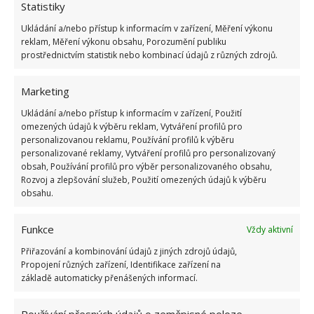
Statistiky
bílou barvu, která imituje sníh. Barevně můžete šišky
Ukládání a/nebo přístup k informacím v zařízení, Měření výkonu
sladit s dalšími ozdobami.
reklam, Měření výkonu obsahu, Porozumění publiku
prostřednictvím statistik nebo kombinací údajů z různých zdrojů.
Marketing
Ukládání a/nebo přístup k informacím v zařízení, Použití
omezených údajů k výběru reklam, Vytváření profilů pro
personalizovanou reklamu, Používání profilů k výběru
personalizované reklamy, Vytváření profilů pro personalizovaný
obsah, Používání profilů pro výběr personalizovaného obsahu,
Rozvoj a zlepšování služeb, Použití omezených údajů k výběru
obsahu.
6. Vánoční strom s růžemi
Funkce
Vždy aktivní
Přiřazování a kombinování údajů z jiných zdrojů údajů,
K výrobě této krásné dekorace je potřeba: květináč,
Propojení různých zařízení, Identifikace zařízení na
základě automaticky přenášených informací.
výplň do květináče (nemusí jít pouze o mech, mohou to
být třeba kamínky), silnější větev, polystyrenovou kouli,