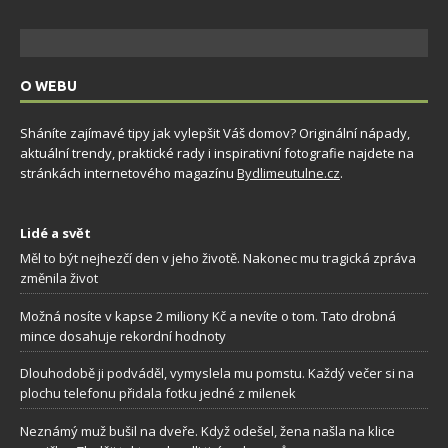
O WEBU
Sháníte zajímavé tipy jak vylepšit Váš domov? Originální nápady,
aktuální trendy, praktické rady i inspirativní fotografie najdete na
stránkách internetového magazínu
Bydlimeutulne.cz
.
Lidé a svět
Měl to být nejhezčí den v jeho životě. Nakonec mu tragická zpráva
změnila život
Možná nosíte v kapse 2 miliony Kč a nevíte o tom. Tato drobná
mince dosahuje rekordní hodnoty
Dlouhodobě ji podváděl, vymyslela mu pomstu. Každý večer si na
plochu telefonu přidala fotku jedné z milenek
Neznámý muž bušil na dveře. Když odešel, žena našla na klice