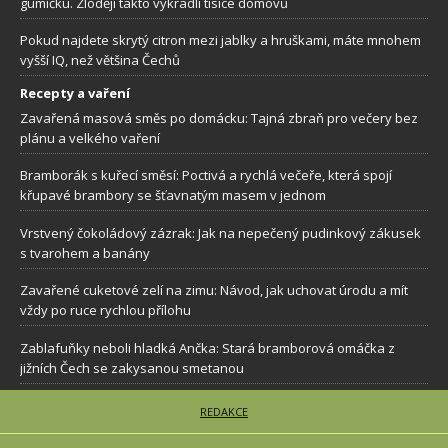
gumičku. Zloději takto vykradli tisíce domovů
Pokud najdete skrytý citron mezi jablky a hruškami, máte mnohem
vyšší IQ, než většina Čechů
Recepty a vaření
Zavařená masová směs po domácku: Tajná zbraň pro večery bez
plánu a velkého vaření
Bramborák s kuřecí směsí: Poctivá a rychlá večeře, která spojí
křupavé brambory se šťavnatým masem v jednom
Vrstvený čokoládový zázrak: Jak na nepečený pudinkový zákusek
s tvarohem a banány
Zavařené cuketové zelí na zimu: Návod, jak uchovat úrodu a mít
vždy po ruce rychlou přílohu
Zablafuňky neboli hladká Ančka: Stará bramborová omáčka z
jižních Čech se zakysanou smetanou
REDAKCE