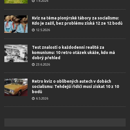
1.6.2026
Kvíz na téma pionýrské tábory za socialismu:
Kdo je zažil, bez problému získá 12 ze 12 bodů
12.5.2026
Test znalostí o každodenní realitě za
komunismu: 10 retro otázek ukáže, kdo má
dobrý přehled
23.6.2026
Retro kvíz o oblíbených autech v dobách
socialismu: Tehdejší řidiči musí získat 10 z 10
bodů
6.5.2026