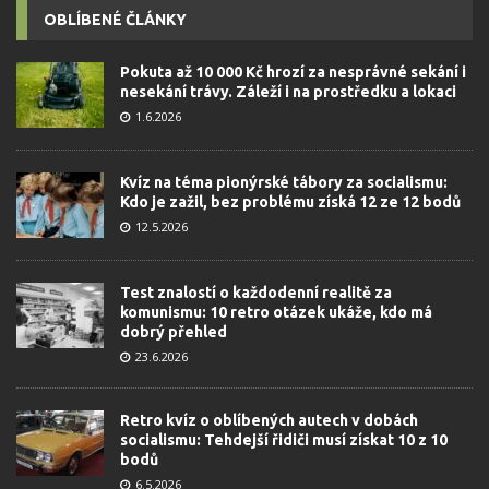
OBLÍBENÉ ČLÁNKY
Pokuta až 10 000 Kč hrozí za nesprávné sekání i
nesekání trávy. Záleží i na prostředku a lokaci
1.6.2026
Kvíz na téma pionýrské tábory za socialismu:
Kdo je zažil, bez problému získá 12 ze 12 bodů
12.5.2026
Test znalostí o každodenní realitě za
komunismu: 10 retro otázek ukáže, kdo má
dobrý přehled
23.6.2026
Retro kvíz o oblíbených autech v dobách
socialismu: Tehdejší řidiči musí získat 10 z 10
bodů
6.5.2026