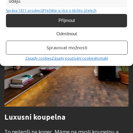
údajů.
Správa 1811 prodejců
Přečtěte si více o těchto účelech
Příjmout
Odmítnout
Spravovat možnosti
Zásady cookies
Zásady používání cookies
Kontakt
Luxusní koupelna
To nejlepší na konec. Máme na mysli koupelnu a