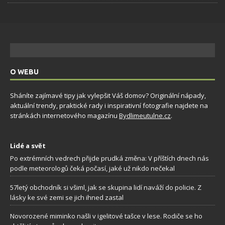
O WEBU
Sháníte zajímavé tipy jak vylepšit Váš domov? Originální nápady,
aktuální trendy, praktické rady i inspirativní fotografie najdete na
stránkách internetového magazínu
Bydlimeutulne.cz
.
Lidé a svět
Po extrémních vedrech přijde prudká změna: V příštích dnech nás
podle meteorologů čeká počasí, jaké už nikdo nečekal
57letý obchodník si všiml, jak se skupina lidí naváží do policie. Z
lásky ke své zemi se jich ihned zastal
Novorozené miminko našli v igelitové tašce v lese. Rodiče se ho