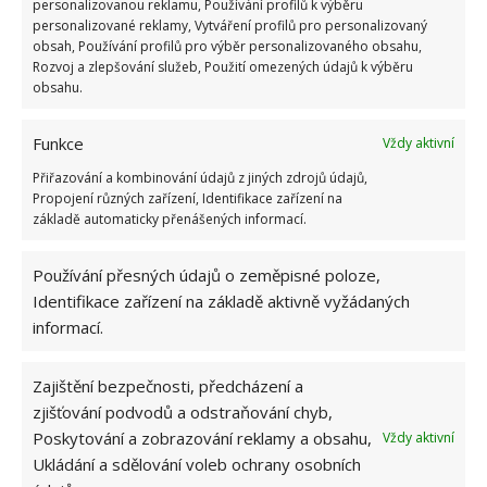
personalizovanou reklamu, Používání profilů k výběru
personalizované reklamy, Vytváření profilů pro personalizovaný
obsah, Používání profilů pro výběr personalizovaného obsahu,
Rozvoj a zlepšování služeb, Použití omezených údajů k výběru
obsahu.
Funkce
Vždy aktivní
Přiřazování a kombinování údajů z jiných zdrojů údajů,
Propojení různých zařízení, Identifikace zařízení na
Otevřené dispozice
základě automaticky přenášených informací.
Výjimečný je tento byt také tím, že využívá
Používání přesných údajů o zeměpisné poloze,
otevřených dispozic. Všechny části propojuje jedna
Identifikace zařízení na základě aktivně vyžádaných
dlouhá chodba, která však nezůstává nijak
informací.
nevyužita. Naopak. Stěny jsou plné polic, kde je celá
řada zajímavostí.
Zajištění bezpečnosti, předcházení a
zjišťování podvodů a odstraňování chyb,
Poskytování a zobrazování reklamy a obsahu,
Vždy aktivní
Ukládání a sdělování voleb ochrany osobních