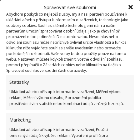
Spravovat své soukromí
Abychom poskytli co nejlepší služby, my a naši partneři používáme k
ukládání a/nebo přístupu k informacím o zařízeních, technologie jako
soubory cookies. Souhlas s těmito technologiemi nám a našim
partnerům umožní zpracovávat osobní údaje, jako je chování při
procházení nebo jedinečná ID na tomto webu. Nesouhlas nebo
odvolání souhlasu může nepříznivě ovlivnit určité vlastnosti a funkce.
Kliknutím níže vyjádřete souhlas s výše uvedeným nebo proveďte
Nádherná kuchyně
podrobnější rozhodnutí. Vaše volby budou použity pouze na tomto
webu. Nastavení můžete kdykoli změnit, včetně odvolání souhlasu,
pomocí přepínačů v Zásadách cookies nebo kliknutím na tlačítko
Kdo snil o velké a praktické kuchyni, ten musí při
Spravovat souhlas ve spodní části obrazovky.
pohledu na tuto fotografii tiše závidět. Vypadá
Statistiky
opravdu velmi výjimečně. Opět musíme upozornit
Ukládání a/nebo přístup k informacím v zařízení, Měření výkonu
na stylovou červenou barvu, která ladí i tady.
reklam, Měření výkonu obsahu, Porozumění publiku
prostřednictvím statistik nebo kombinací údajů z různých zdrojů.
Marketing
Ukládání a/nebo přístup k informacím v zařízení, Použití
omezených údajů k výběru reklam, Vytváření profilů pro