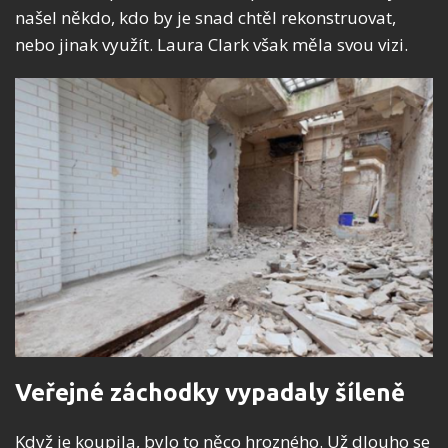
našel někdo, kdo by je snad chtěl rekonstruovat,
nebo jinak využít. Laura Clark však měla svou vizi.
Veřejné záchodky vypadaly šíleně
Když je koupila, bylo to něco hrozného. Už dlouho se