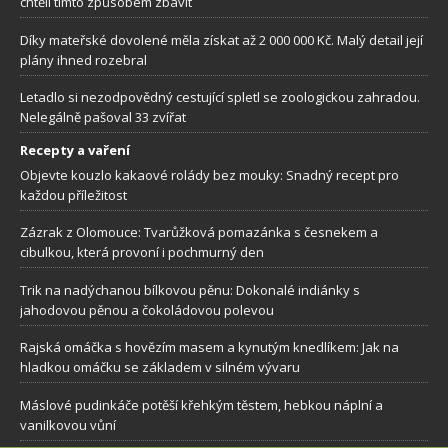
chtěli tímto způsobem zbavit
Díky mateřské dovolené měla získat až 2 000 000 Kč. Malý detail její
plány ihned rozebral
Letadlo si nezodpovědný cestující spletl se zoologickou zahradou.
Nelegálně pašoval 33 zvířat
Recepty a vaření
Objevte kouzlo kakaové rolády bez mouky: Snadný recept pro
každou příležitost
Zázrak z Olomouce: Tvarůžková pomazánka s česnekem a
cibulkou, která provoní i pochmurný den
Trik na nadýchanou bílkovou pěnu: Dokonalé indiánky s
jahodovou pěnou a čokoládovou polevou
Rajská omáčka s hovězím masem a kynutým knedlíkem: Jak na
hladkou omáčku se základem v silném vývaru
Máslové pudinkáče potěší křehkým těstem, hebkou náplní a
vanilkovou vůní