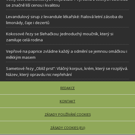
se značně liší cenou i kvalitou
Levandulový sirup z levandule lékařské: Fialová letní zásoba do
limonády, čaje i dezertů
Kokosové řezy se šlehačkou: Jednoduchý moučník, který si
zamiluje celá rodina
Vepřové na paprice zvládne každý a odmění se jemnou omáčkou i
měkkým masem
Sametové řezy „Obliž prst”: Vláčný korpus, krém, který se rozplývá.
Název, který opravdu nic nepřehání
REDAKCE
KONTAKT
ZÁSADY POUŽÍVÁNÍ COOKIES
ZÁSADY COOKIES (EU)