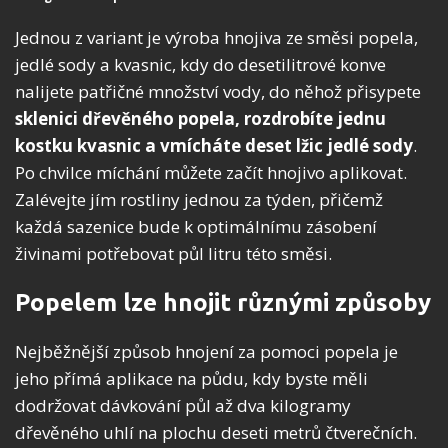
Jednou z variant je výroba hnojiva ze směsi popela,
jedlé sody a kvasnic, kdy do desetilitrové konve
nalijete patřičné množství vody, do něhož přisypete
sklenici dřevěného popela, rozdrobíte jednu
kostku kvasnic a vmícháte deset lžic jedlé sody
.
Po chvilce míchání můžete začít hnojivo aplikovat.
Zalévejte jím rostliny jednou za týden, přičemž
každá sazenice bude k optimálnímu zásobení
živinami potřebovat půl litru této směsi.
Popelem lze hnojit různými způsoby
Nejběžnější způsob hnojení za pomoci popela je
jeho přímá aplikace na půdu, kdy byste měli
dodržovat dávkování půl až dva kilogramy
dřevěného uhlí na plochu deseti metrů čtverečních.