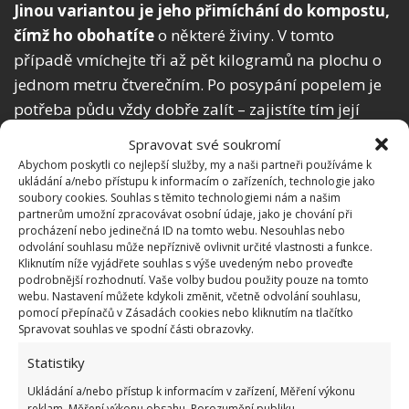
Jinou variantou je jeho přimíchání do kompostu,
čímž ho obohatíte
o některé živiny. V tomto
případě vmíchejte tři až pět kilogramů na plochu o
jednom metru čtverečním. Po posypání popelem je
potřeba půdu vždy dobře zalít – zajistíte tím její
dostatečné prokypření.
Spravovat své soukromí
Abychom poskytli co nejlepší služby, my a naši partneři používáme k
ukládání a/nebo přístupu k informacím o zařízeních, technologie jako
soubory cookies. Souhlas s těmito technologiemi nám a našim
partnerům umožní zpracovávat osobní údaje, jako je chování při
procházení nebo jedinečná ID na tomto webu. Nesouhlas nebo
odvolání souhlasu může nepříznivě ovlivnit určité vlastnosti a funkce.
Kliknutím níže vyjádřete souhlas s výše uvedeným nebo proveďte
podrobnější rozhodnutí. Vaše volby budou použity pouze na tomto
webu. Nastavení můžete kdykoli změnit, včetně odvolání souhlasu,
pomocí přepínačů v Zásadách cookies nebo kliknutím na tlačítko
Spravovat souhlas ve spodní části obrazovky.
Statistiky
Ukládání a/nebo přístup k informacím v zařízení, Měření výkonu
reklam, Měření výkonu obsahu, Porozumění publiku