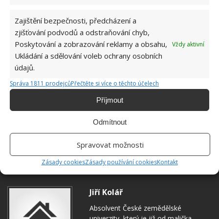
Zajištění bezpečnosti, předcházení a
zjišťování podvodů a odstraňování chyb,
Poskytování a zobrazování reklamy a obsahu,
Vždy aktivní
Ukládání a sdělování voleb ochrany osobních
údajů.
Správa 1811 prodejců
Přečtěte si více o těchto účelech
Příjmout
Odmítnout
Spravovat možnosti
HNOJIVO
POPEL
RAJČATA
Zásady cookies
Zásady používání cookies
Kontakt
Jiří Kolář
Absolvent České zemědělské
univerzity, který je již od malička