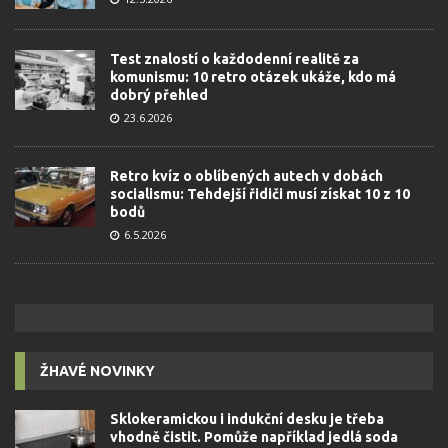
Test znalostí o každodenní realitě za
komunismu: 10 retro otázek ukáže, kdo má
dobrý přehled
23.6.2026
Retro kvíz o oblíbených autech v dobách
socialismu: Tehdejší řidiči musí získat 10 z 10
bodů
6.5.2026
ŽHAVÉ NOVINKY
Sklokeramickou i indukční desku je třeba
vhodně čistit. Pomůže například jedlá soda