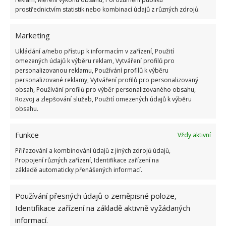
prostřednictvím statistik nebo kombinací údajů z různých zdrojů.
Fotografie: Freepik
Z popela si můžete také připravit různé směsi,
Marketing
kterými budete kýžené plodiny přihnojovat jednou
Ukládání a/nebo přístup k informacím v zařízení, Použití
týdně. Kromě té uvedené výše vyzkoušejte výluh ze
omezených údajů k výběru reklam, Vytváření profilů pro
personalizovanou reklamu, Používání profilů k výběru
směsi bylin (jetele, jitrocele a kopřivy), který
personalizované reklamy, Vytváření profilů pro personalizovaný
necháte týden odstát a do něhož přimícháte 300
obsah, Používání profilů pro výběr personalizovaného obsahu,
Rozvoj a zlepšování služeb, Použití omezených údajů k výběru
gramů popela
. Výluh zřeďte s vodou v poměru 1 : 10
obsahu.
a aplikujte ho. Rostliny vám svými velkými a
sladkými plody poděkují zejména za vysoký přísun
Funkce
Vždy aktivní
draslíku, fosforu a vápníku.
Přiřazování a kombinování údajů z jiných zdrojů údajů,
Propojení různých zařízení, Identifikace zařízení na
Zdroj: GardeningKnowHow
základě automaticky přenášených informací.
Používání přesných údajů o zeměpisné poloze,
Identifikace zařízení na základě aktivně vyžádaných
informací.