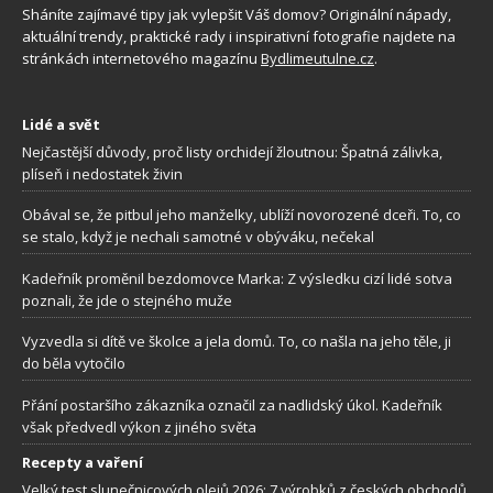
Sháníte zajímavé tipy jak vylepšit Váš domov? Originální nápady,
aktuální trendy, praktické rady i inspirativní fotografie najdete na
stránkách internetového magazínu
Bydlimeutulne.cz
.
Lidé a svět
Nejčastější důvody, proč listy orchidejí žloutnou: Špatná zálivka,
plíseň i nedostatek živin
Obával se, že pitbul jeho manželky, ublíží novorozené dceři. To, co
se stalo, když je nechali samotné v obýváku, nečekal
Kadeřník proměnil bezdomovce Marka: Z výsledku cizí lidé sotva
poznali, že jde o stejného muže
Vyzvedla si dítě ve školce a jela domů. To, co našla na jeho těle, ji
do běla vytočilo
Přání postaršího zákazníka označil za nadlidský úkol. Kadeřník
však předvedl výkon z jiného světa
Recepty a vaření
Velký test slunečnicových olejů 2026: 7 výrobků z českých obchodů