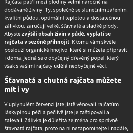
Rajčata patří mezi plodiny velmi náročné na
dodávané živiny. Ty, společně se slunečním zářením,
kvalitní půdou, optimální teplotou a dostatečnou
zálivkou, zaručují velké, šťavnaté a sladké plody.
Abyste
zvýšili obsah živin v půdě, vyplatí se
rajčata v sezóně přihnojit
. K tomu vám skvěle
poslouží organické hnojivo, které si můžete připravit
i doma. Jedná se o obyčejný dřevěný popel, který
však s vašimi rajčaty udělá neobyčejné věci.
Šťavnatá a chutná rajčata můžete
mít i vy
V uplynulém červenci jste jistě věnovali rajčatům
láskyplnou péči a pečlivě jste je zaštipovali a
zalévali. Zálivka je důležitá zejména pro správně
šťavnatá rajčata, proto na ni nezapomínejte i nadále,