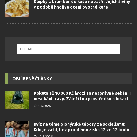
Slupky z brambor do koše nepatří. Jejich živiny
v podobě hnojiva ocení ovocné keře
OBLÍBENÉ ČLÁNKY
Pokuta až 10 000 Kč hrozí za nesprávné sekání i
nesekání trávy. Záleží i na prostředku a lokaci
1.6.2026
Kvíz na téma pionýrské tábory za socialismu:
Kdo je zažil, bez problému získá 12 ze 12 bodů
12.5.2026