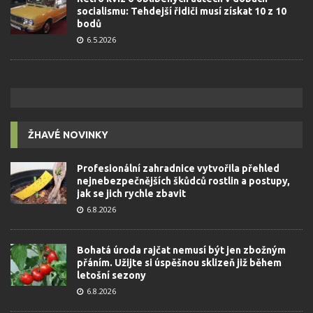
socialismu: Tehdejší řidiči musí získat 10 z 10
bodů
6.5.2026
ŽHAVÉ NOVINKY
Profesionální zahradnice vytvořila přehled
nejnebezpečnějších škůdců rostlin a postupy,
jak se jich rychle zbavit
6.8.2026
Bohatá úroda rajčat nemusí být jen zbožným
přáním. Užijte si úspěšnou sklizeň již během
letošní sezony
6.8.2026