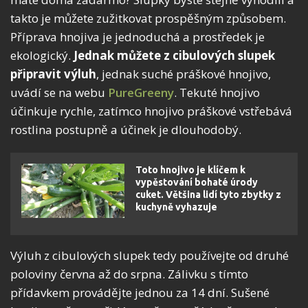
takto je můžete zužitkovat prospěšným způsobem.
Příprava hnojiva je jednoduchá a prostředek je
ekologický.
Jednak můžete z cibulových slupek
připravit výluh
, jednak suché práškové hnojivo,
uvádí se na webu
PureGreeny
. Tekuté hnojivo
účinkuje rychle, zatímco hnojivo práškové vstřebává
rostlina postupně a účinek je dlouhodobý.
Toto hnojivo je klíčem k
vypěstování bohaté úrody
cuket. Většina lidí tyto zbytky z
kuchyně vyhazuje
Výluh z cibulových slupek tedy používejte od druhé
poloviny června až do srpna. Zálivku s tímto
přídavkem provádějte jednou za 14 dní. Sušené