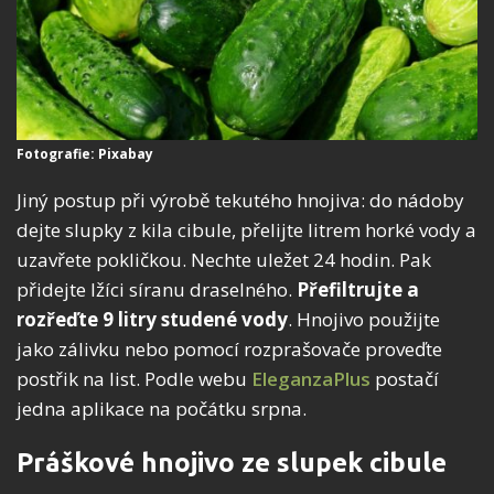
Fotografie: Pixabay
Jiný postup při výrobě tekutého hnojiva: do nádoby
dejte slupky z kila cibule, přelijte litrem horké vody a
uzavřete pokličkou. Nechte uležet 24 hodin. Pak
přidejte lžíci síranu draselného.
Přefiltrujte a
rozřeďte 9 litry studené vody
. Hnojivo použijte
jako zálivku nebo pomocí rozprašovače proveďte
postřik na list. Podle webu
EleganzaPlus
postačí
jedna aplikace na počátku srpna.
Práškové hnojivo ze slupek cibule