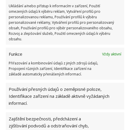
Ukládání a/nebo přístup k informacím v zařízení, Použití
omezených údajů k výběru reklam, Vytváření profilů pro
personalizovanou reklamu, Používání profilů k výběru
personalizované reklamy, Vytváření profilů pro personalizovaný
obsah, Používání profilů pro výběr personalizovaného obsahu,
Rozvoj a zlepšování služeb, Použití omezených údajů k výběru
obsahu.
Funkce
Vždy aktivní
Přiřazování a kombinování údajů z jiných zdrojů údajů,
Propojení různých zařízení, Identifikace zařízení na
základě automaticky přenášených informací.
Používání přesných údajů o zeměpisné poloze,
Identifikace zařízení na základě aktivně vyžádaných
CIBULE
CIBULOVÉ SLUPKY
HNOJENÍ
informací.
HNOJIVO
KUCHYŇSKÉ ZBYTKY
OKURKY
Zajištění bezpečnosti, předcházení a
PĚSTOVÁNÍ
SLUPKY
ZELENINA
zjišťování podvodů a odstraňování chyb,