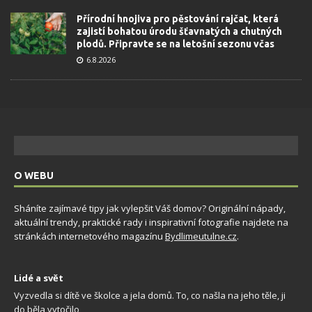
Přírodní hnojiva pro pěstování rajčat, která
zajistí bohatou úrodu šťavnatých a chutných
plodů. Připravte se na letošní sezonu včas
6.8.2026
O WEBU
Sháníte zajímavé tipy jak vylepšit Váš domov? Originální nápady,
aktuální trendy, praktické rady i inspirativní fotografie najdete na
stránkách internetového magazínu
Bydlimeutulne.cz
.
Lidé a svět
Vyzvedla si dítě ve školce a jela domů. To, co našla na jeho těle, ji
do běla vytočilo