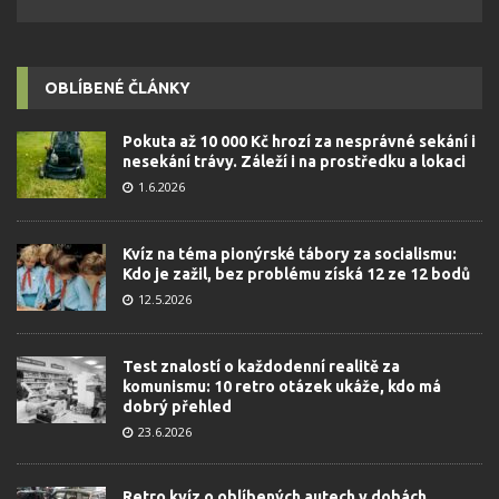
OBLÍBENÉ ČLÁNKY
Pokuta až 10 000 Kč hrozí za nesprávné sekání i
nesekání trávy. Záleží i na prostředku a lokaci
1.6.2026
Kvíz na téma pionýrské tábory za socialismu:
Kdo je zažil, bez problému získá 12 ze 12 bodů
12.5.2026
Test znalostí o každodenní realitě za
komunismu: 10 retro otázek ukáže, kdo má
dobrý přehled
23.6.2026
Retro kvíz o oblíbených autech v dobách