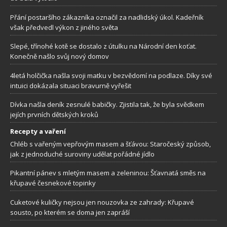
Přání postaršího zákazníka označil za nadlidský úkol. Kadeřník
však předvedl výkon z jiného světa
Slepé, třínohé kotě se dostalo z útulku na Národní den koťat.
Konečně našlo svůj nový domov
4letá holčička našla svoji matku v bezvědomí na podlaze. Díky své
intuici dokázala situaci bravurně vyřešit
Dívka našla deník zesnulé babičky. Zjistila tak, že byla svědkem
jejích prvních dětských kroků
Recepty a vaření
Chléb s vařeným vepřovým masem a šťávou: Staročeský způsob,
jak z jednoduché suroviny udělat pořádné jídlo
Pikantní pánev s mletým masem a zeleninou: Šťavnatá směs na
křupavé česnekové topinky
Cuketové kuličky nejsou jen nouzovka ze zahrady: Křupavé
sousto, po kterém se doma jen zapráší