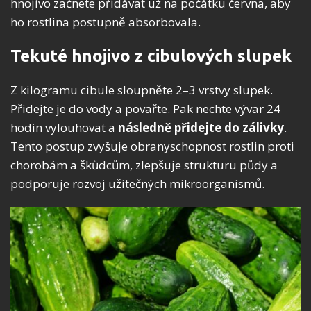
hnojivo začnete přidávat už na počátku června, aby
ho rostlina postupně absorbovala.
Tekuté hnojivo z cibulových slupek
Z kilogramu cibule sloupněte 2–3 vrstvy slupek.
Přidejte je do vody a povařte. Pak nechte vývar 24
hodin vylouhovat a
následně přidejte do zálivky
.
Tento postup zvyšuje obranyschopnost rostlin proti
chorobám a škůdcům, zlepšuje strukturu půdy a
podporuje rozvoj užitečných mikroorganismů.