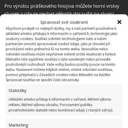
Pro výrobu práškového hnojiva můžete horní vrstvy
slupek z cibule nechat několik dní sušit na slunci.
Samozřejmě je tu i možnost pozvolného sušení v
Spravovat své soukromí
troubě nebo v sušičce ovoce. Poté je můžete
rozdrtit
Abychom poskytli co nejlepší služby, my a naši partneři používáme k
ukládání a/nebo přístupu k informacím o zařízeních, technologie jako
do práškové formy a hnojivo je připraveno
soubory cookies. Souhlas s těmito technologiemi nám a našim
k použití
. Jemně je zapracujte do půdy v těsné
partnerům umožní zpracovávat osobní údaje, jako je chování při
procházení nebo jedinečná ID na tomto webu. Nesouhlas nebo
blízkosti rostliny. Bohatou úrodu okurek zajistí i
odvolání souhlasu může nepříznivě ovlivnit určité vlastnosti a funkce.
přihnojování kefírem
, o čemž jsme na
Kliknutím níže vyjádřete souhlas s výše uvedeným nebo proveďte
podrobnější rozhodnutí. Vaše volby budou použity pouze na tomto
BydlímeÚtulně rovněž nedávno psali.
webu. Nastavení můžete kdykoli změnit, včetně odvolání souhlasu,
pomocí přepínačů v Zásadách cookies nebo kliknutím na tlačítko
Spravovat souhlas ve spodní části obrazovky.
Další výhodou slupek z cibule je jejich vlastnost
odpuzovat od rostlin škodlivý hmyz. Cibulové slupky
Statistiky
mají poměrně silný až nepříjemný odér, a to se
Ukládání a/nebo přístup k informacím v zařízení, Měření výkonu
mnohým škůdcům nelíbí.
reklam, Měření výkonu obsahu, Porozumění publiku
prostřednictvím statistik nebo kombinací údajů z různých zdrojů.
Marketing