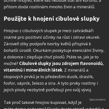
účinné hnojivo, které vás nebude stát ani korunu, a
přitom dodá rostlinám mnoho živin a minerálů.
Použijte k hnojení cibulové slupky
Hnojivo z cibulových slupek je mezi zahrádkáři
známé pro pozitivní účinky na růst i zdraví okurek.
Zároveň díky podpoře tvorby květů přispívá k
bohatší úrodě. Okurkám poskytuje esenciální živiny,
a dokonce i zlepšuje chuť plodů. Ptáte se, jak je to
možné?
Cibulové slupky jsou zdrojem flavonoidů,
vitamínů i minerálních látek
. Z minerálů a
stopových prvků je to především dusík, draslík,
fosfor, vápník, železo a síra. A tyto prvky rostliny i
jejich plody nezbytně potřebují pro svůj vývoj.
Tak proč takové hnojivo kupovat, když je
máte doma zadarmo? Slupky byste stejně vyhodili a