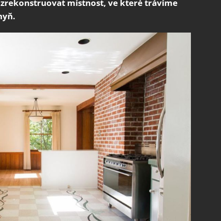
 zrekonstruovat místnost, ve které trávíme
hyň.