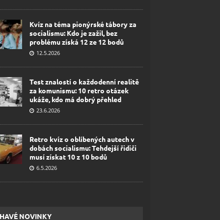
Kvíz na téma pionýrské tábory za
socialismu: Kdo je zažil, bez
problému získá 12 ze 12 bodů
12.5.2026
Test znalostí o každodenní realitě
za komunismu: 10 retro otázek
ukáže, kdo má dobrý přehled
23.6.2026
Retro kvíz o oblíbených autech v
dobách socialismu: Tehdejší řidiči
musí získat 10 z 10 bodů
6.5.2026
HAVÉ NOVINKY