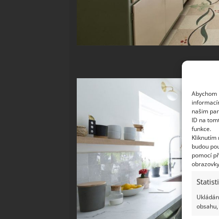
Abychom p
informací
našim par
ID na tom
funkce.
Kliknutím
budou pou
pomocí př
obrazovky
Statist
Ukládání
obsahu, 