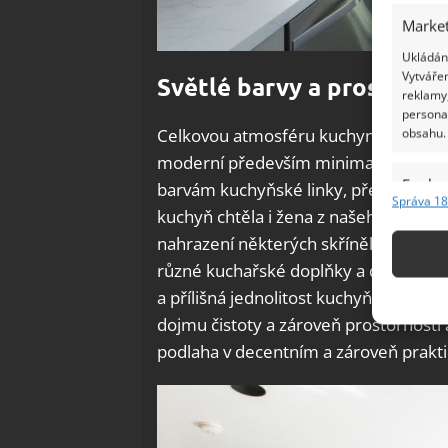
Market
Ukládání
Vytvářen
Světlé barvy a prostor
reklamy,
persona
Celkovou atmosféru kuchyně dokáží vel
obsahu.
moderní především minimalistický ska
Funkc
barvám kuchyňské linky, především n
Správa 18
kuchyň chtěla i žena z našeho příběhu
Přiřazov
Identifi
nahrazení některých skříněk kuchyňské
různé kuchařské doplňky a dekorace. 
Použív
a přílišná jednolitost kuchyňské linky
základ
dojmu čistoty a zároveň prostornosti a
podlaha v decentním a zároveň prakt
Zajišt
odstra
Ukládá