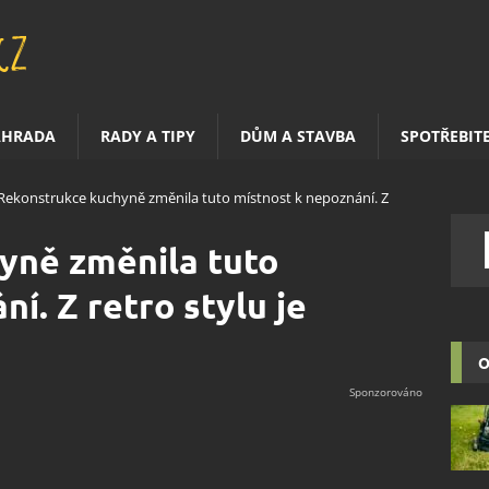
AHRADA
RADY A TIPY
DŮM A STAVBA
SPOTŘEBIT
Rekonstrukce kuchyně změnila tuto místnost k nepoznání. Z
yně změnila tuto
í. Z retro stylu je
O