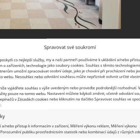
Spravovat své soukromí
oskytli co nejlepší služby, my a naši partneři používáme k ukládání a/nebo příst
m o zařízeních, technologie jako soubory cookies. Souhlas s těmito technologiem
tnerům umožní zpracovávat osobní údaje, jako je chování při procházení nebo j
to webu. Nesouhlas nebo odvolání souhlasu může nepříznivě ovlivnit určité vlastn
 níže vyjádřete souhlas s výše uvedeným nebo proveďte podrobnější rozhodnutí. 
žity pouze na tomto webu. Nastavení můžete kdykoli změnit, včetně odvolání so
epínačů v Zásadách cookies nebo kliknutím na tlačítko Spravovat souhlas ve spod
.
iky
 a/nebo přístup k informacím v zařízení, Měření výkonu reklam, Měření výkonu
Porozumění publiku prostřednictvím statistik nebo kombinací údajů z různých zdr