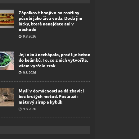
Zápalkové hnojivo na rostliny
působí jako živá voda. Dodá jim
látky, které nenajdete ani v
obchodě
9.8.2026
Její okolí nechápalo, proč lije beton
do kelímků. To, co z nich vytvořila,
všem vytřelo zrak
9.8.2026
Myší v domácnosti se dá zbavit i
bez krutých metod. Poslouží i
mátový sirup a kyblík
9.8.2026