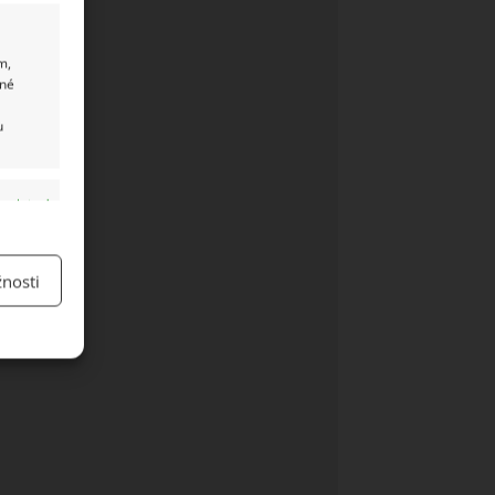
m,
ané
u
y aktivní
nosti
y aktivní