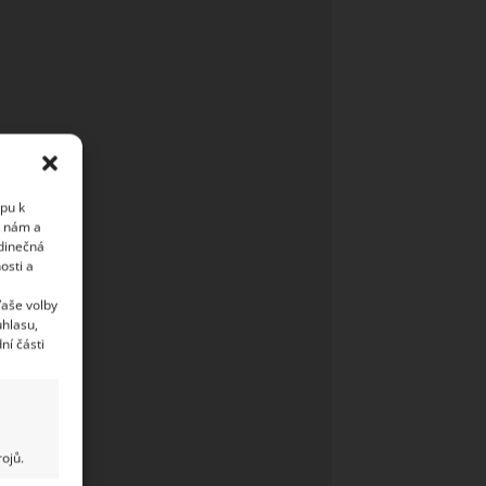
upu k
i nám a
edinečná
osti a
Vaše volby
uhlasu,
ní části
ojů.