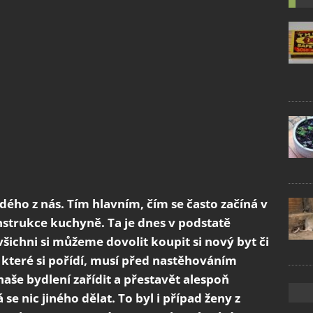
ého z nás. Tím hlavním, čím se často začíná v
nstrukce kuchyně. Ta je dnes v podstatě
 všichni si můžeme dovolit koupit si nový byt či
 které si pořídí, musí před nastěhováním
naše bydlení zařídit a přestavět alespoň
se nic jiného dělat. To byl i případ ženy z