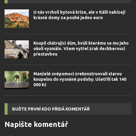
U nás vrcholí bytová krize, ale v Itálii nabízejí
krásné domy za pouhé jedno euro
Koupil chátrající dům, kvůli kterému se mu jeho
okolí vysmálo. Všem vytřel zrak dechberoucí
přestavbou
Manželé svépomocí zrekonstruovali starou
koupelnu do vysněné podoby. Ušetřili tak 140
000 Kč
BUĎTE PRVNÍ KDO PŘIDÁ KOMENTÁŘ
Napište komentář