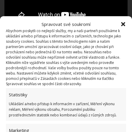
Spravovat své soukromí
Abychom poskytli co nejlepší služby, my a naši partneři používáme k
ukládání a/nebo přístupu k informacím o zařízeních, technologie jako
I když je tento příběh z Ameriky, může se týkat
soubory cookies. Souhlas s těmito technologiemi nám a našim
kohokoliv z vás. Prudký inflační pohyb směrem
partnerům umožní zpracovávat osobní údaje, jako je chování při
procházení nebo jedinečná ID na tomto webu. Nesouhlas nebo
vzhůru v posledních letech vás o tom zajisté
odvolání souhlasu může nepříznivě ovlivnit určité vlastnosti a funkce.
přesvědčil. Pořídíte si hypotéku, sjednáte nějaké
Kliknutím níže vyjádřete souhlas s výše uvedeným nebo proveďte
podrobnější rozhodnutí. Vaše volby budou použity pouze na tomto
podmínky a pak z důvodů, které jste nezavinili,
webu. Nastavení můžete kdykoli změnit, včetně odvolání souhlasu,
budete najednou hradit třeba i
pomocí přepínačů v Zásadách cookies nebo kliknutím na tlačítko
Spravovat souhlas ve spodní části obrazovky.
několikanásobnou splátku
. Anebo o nemovitost
můžete i přijít. Na BydlímeÚtulně jsme pro vás také
Statistiky
napsali o tom, jak žena vyměnila drahý tradiční dům
Ukládání a/nebo přístup k informacím v zařízení, Měření výkonu
za
minimalistické bydlení
.
reklam, Měření výkonu obsahu, Porozumění publiku
prostřednictvím statistik nebo kombinací údajů z různých zdrojů.
Zdroje:
TheHomeSteadCraftsman
,
YouTube
Marketing
Homemade Home