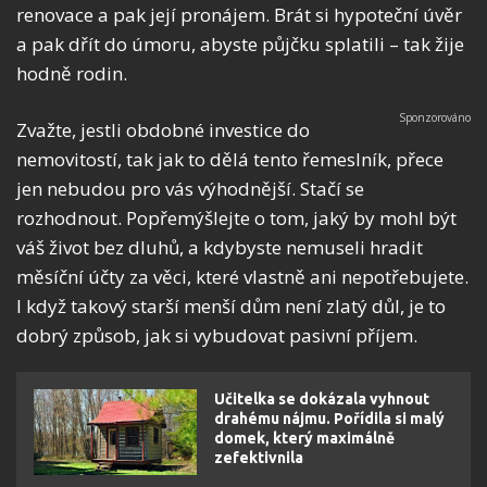
renovace a pak její pronájem. Brát si hypoteční úvěr
a pak dřít do úmoru, abyste půjčku splatili – tak žije
hodně rodin.
Zvažte, jestli obdobné investice do
nemovitostí, tak jak to dělá tento řemeslník, přece
jen nebudou pro vás výhodnější. Stačí se
rozhodnout. Popřemýšlejte o tom, jaký by mohl být
váš život bez dluhů, a kdybyste nemuseli hradit
měsíční účty za věci, které vlastně ani nepotřebujete.
I když takový starší menší dům není zlatý důl, je to
dobrý způsob, jak si vybudovat pasivní příjem.
Učitelka se dokázala vyhnout
drahému nájmu. Pořídila si malý
domek, který maximálně
zefektivnila