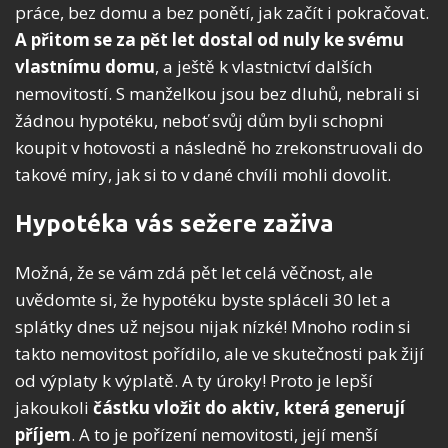
práce, bez domu a bez ponětí, jak začít i pokračovat.
A přitom se za pět let dostal od nuly ke svému
vlastnímu domu
, a ještě k vlastnictví dalších
nemovitostí. S manželkou jsou bez dluhů, nebrali si
žádnou hypotéku, neboť svůj dům byli schopni
koupit v hotovosti a následně ho zrekonstruovali do
takové míry, jak si to v dané chvíli mohli dovolit.
Hypotéka vás sežere zaživa
Možná, že se vám zdá pět let celá věčnost, ale
uvědomte si, že hypotéku byste spláceli 30 let a
splátky dnes už nejsou nijak nízké! Mnoho rodin si
takto nemovitost pořídilo, ale ve skutečnosti pak žijí
od výplaty k výplatě. A ty úroky! Proto je lepší
jakoukoli
částku vložit do aktiv, která generují
příjem
. A to je pořízení nemovitosti, její menší