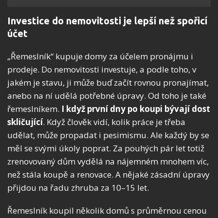
Investice do nemovitosti je lepší než spořicí
účet
„Řemeslník“ kupuje domy za účelem pronájmu i
prodeje. Do nemovitosti investuje, a podle toho, v
jakém je stavu, ji může buď začít rovnou pronajímat,
anebo na ní udělá potřebné úpravy. Od toho je také
řemeslníkem.
I když první dny po koupi bývají dost
skličující
. Když člověk vidí, kolik práce je třeba
udělat, může propadat i pesimismu. Ale každý by se
měl se svými úkoly poprat. Za pouhých pár let totiž
zrenovovaný dům vydělá na nájemném mnohem víc,
než stála koupě a renovace. A nějaké zásadní úpravy
přijdou na řadu zhruba za 10–15 let.
Řemeslník koupil několik domů s průměrnou cenou