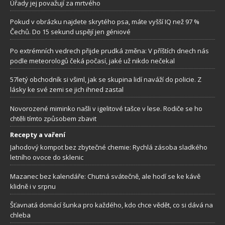
Úřady jej považují za mrtvého
Pokud v obrázku najdete skrytého psa, máte vyšší IQ než 97 %
Čechů. Do 15 sekund uspějí jen géniové
Po extrémních vedrech přijde prudká změna: V příštích dnech nás
podle meteorologů čeká počasí, jaké už nikdo nečekal
57letý obchodník si všiml, jak se skupina lidí naváží do policie. Z
lásky ke své zemi se jich ihned zastal
Novorozené miminko našli v igelitové tašce v lese. Rodiče se ho
chtěli tímto způsobem zbavit
Recepty a vaření
Jahodový kompot bez zbytečné chemie: Rychlá zásoba sladkého
letního ovoce do sklenic
Mazanec bez kalendáře: Chutná svátečně, ale hodí se ke kávě
klidně i v srpnu
Šťavnatá domácí šunka pro každého, kdo chce vědět, co si dává na
chleba