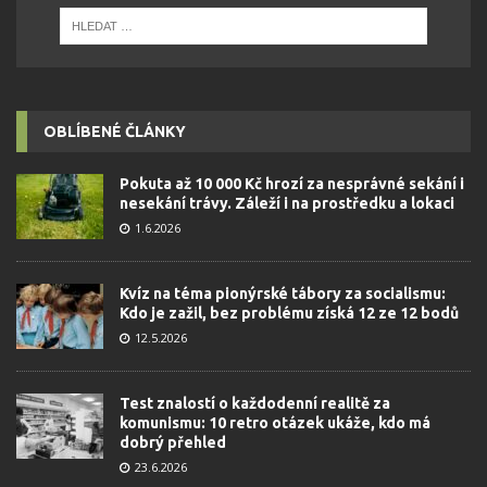
OBLÍBENÉ ČLÁNKY
Pokuta až 10 000 Kč hrozí za nesprávné sekání i
nesekání trávy. Záleží i na prostředku a lokaci
1.6.2026
Kvíz na téma pionýrské tábory za socialismu:
Kdo je zažil, bez problému získá 12 ze 12 bodů
12.5.2026
Test znalostí o každodenní realitě za
komunismu: 10 retro otázek ukáže, kdo má
dobrý přehled
23.6.2026