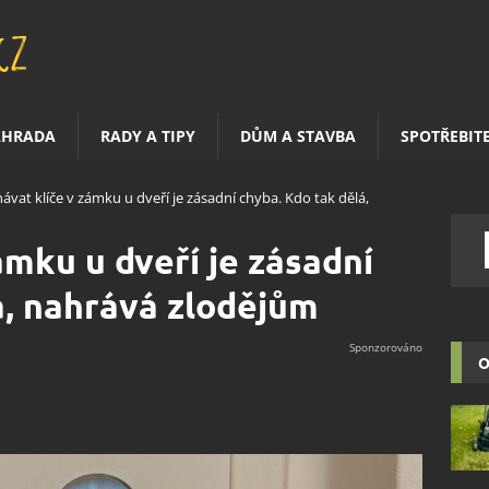
AHRADA
RADY A TIPY
DŮM A STAVBA
SPOTŘEBIT
ávat klíče v zámku u dveří je zásadní chyba. Kdo tak dělá,
ámku u dveří je zásadní
á, nahrává zlodějům
O