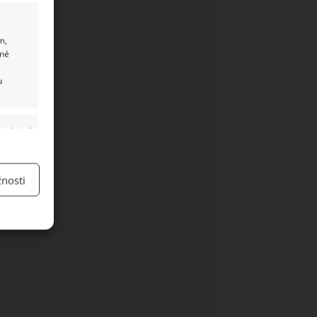
m,
ané
u
y aktivní
nosti
y aktivní