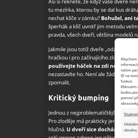
Asi si řeknete, že když vaše dveře ne
tu mezírka, kterou by se dal kus drát
nechat klíče v zámku?
Bohužel, ani t
šperhák a klíč uvnitř jim metodu velm
pravda, všech dveří, většina modelů n
Jakmile jsou totiž dveře „odzbrojeny“
hračkou i pro začínajícího zloděje. Pr
Abychom p
informací
používejte háček na zdi nebo něc
našim par
nezastavíte ho. Není ale žádný důvod
ID na tom
funkce.
zpomalit.
Kliknutím
budou pou
Kritický bumping
pomocí př
obrazovky
Jednou z nejproblematičtějších metod 
Statist
Pro zloděje má prakticky jen výhody, 
Ukládání
hlučná.
U dveří sice dochází k fyzic
obsahu, 
celý proces zabere jen několik vteřin