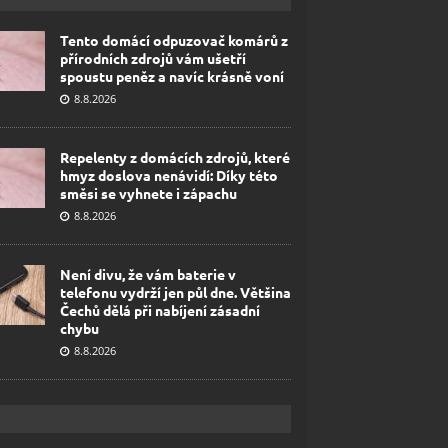
Tento domácí odpuzovač komárů z
přírodních zdrojů vám ušetří
spoustu peněz a navíc krásně voní
8.8.2026
Repelenty z domácích zdrojů, které
hmyz doslova nenávidí: Díky této
směsi se vyhnete i zápachu
8.8.2026
Není divu, že vám baterie v
telefonu vydrží jen půl dne. Většina
Čechů dělá při nabíjení zásadní
chybu
8.8.2026