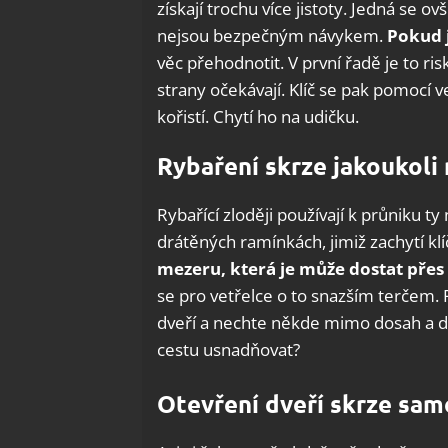
získají trochu více jistoty. Jedná se 
nejsou bezpečným návykem.
Pokud j
věc přehodnotit. V první řadě je to ris
strany očekávají. Klíč se pak pomocí v
kořistí. Chytí ho na udičku.
Rybaření skrze jakoukoli
Rybařící zloději používají k průniku t
drátěných ramínkách, jimiž zachytí klí
mezeru, která je může dostat přes
se pro vetřelce o to snazším terčem. P
dveří a nechte někde mimo dosah a do
cestu usnadňovat?
Otevření dveří skrze sa