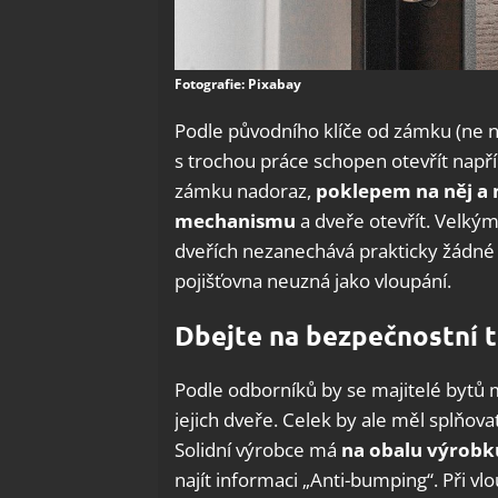
Fotografie: Pixabay
Podle původního klíče od zámku (ne nu
s trochou práce schopen otevřít např
zámku nadoraz,
poklepem na něj a 
mechanismu
a dveře otevřít. Velký
dveřích nezanechává prakticky žádné 
pojišťovna neuzná jako vloupání.
Dbejte na bezpečnostní t
Podle odborníků by se majitelé bytů m
jejich dveře. Celek by ale měl splňova
Solidní výrobce má
na obalu výrobku
najít informaci „Anti-bumping“. Při v