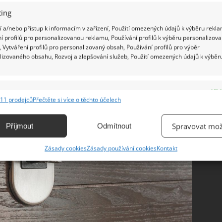
alé kladívko, klidně i šroubovák.
ing
 a/nebo přístup k informacím v zařízení, Použití omezených údajů k výběru rekla
í profilů pro personalizovanou reklamu, Používání profilů k výběru personalizov
 Vytváření profilů pro personalizovaný obsah, Používání profilů pro výběr
lizovaného obsahu, Rozvoj a zlepšování služeb, Použití omezených údajů k výběr
e
Vžd
11 prodejců
Přečtěte si více o těchto účelech
ání a kombinování údajů z jiných zdrojů údajů, Propojení různých zařízení,
kace zařízení na základě automaticky přenášených informací.
Spravovat mož
Příjmout
Odmítnout
ání přesných údajů o zeměpisné poloze, Identifikace zařízení na
Zásady cookies
Zásady používání cookies
Kontakt
ě aktivně vyžádaných informací.
ění bezpečnosti, předcházení a zjišťování podvodů a
ňování chyb, Poskytování a zobrazování reklamy a obsahu,
Vžd
ní a sdělování voleb ochrany osobních údajů.