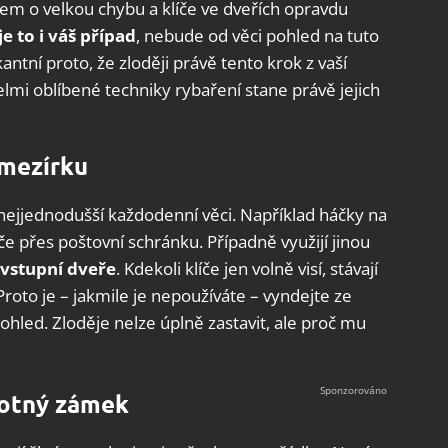
ovšem o velkou chybu a klíče ve dveřích opravdu
e to i váš případ
, nebude od věci pohled na tuto
kantní proto, že zloději právě tento krok z vaší
elmi oblíbené techniky rybaření stane právě jejich
 mezírku
y nejjednodušší každodenní věci. Například háčky na
če přes poštovní schránku. Případně využijí jinou
 vstupní dveře
. Kdekoli klíče jen volně visí, stávají
roto je – jakmile je nepoužíváte – vyndejte ze
hled. Zloděje nelze úplně zastavit, ale proč mu
motný zámek