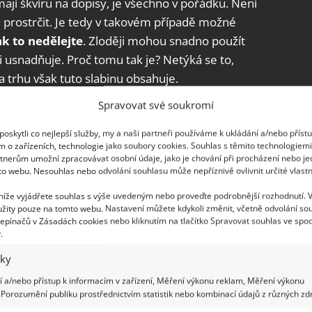
mají škvíru na dopisy, je všechno v pořádku. Není
u prostrčit. Je tedy v takovém případě možné
ak to nedělejte
. Zloději mohou snadno použít
i usnadňuje. Proč tomu tak je? Netýká se to,
a trhu však tuto slabinu obsahuje.
Spravovat své soukromí
 použitím klíče na druhé straně, je otevření zámku
oto je nikdy nenechávejte zasunuté dovnitř a
oskytli co nejlepší služby, my a naši partneři používáme k ukládání a/nebo příst
m o zařízeních, technologie jako soubory cookies. Souhlas s těmito technologiem
o podobného
. Chce-li vám někdo vykrást byt,
tnerům umožní zpracovávat osobní údaje, jako je chování při procházení nebo j
 mu to jakkoli usnadňovat, je možné ho aspoň
to webu. Nesouhlas nebo odvolání souhlasu může nepříznivě ovlivnit určité vlastn
 níže vyjádřete souhlas s výše uvedeným nebo proveďte podrobnější rozhodnutí. 
žity pouze na tomto webu. Nastavení můžete kdykoli změnit, včetně odvolání so
epínačů v Zásadách cookies nebo kliknutím na tlačítko Spravovat souhlas ve spod
.
při otvírání je tzv. bumbing neboli SG metoda.
iky
pro majitele bytu špatné zprávy. V první řadě není
 a/nebo přístup k informacím v zařízení, Měření výkonu reklam, Měření výkonu
ké aktivitě zloděje
, vypadá ale přirozeně. Navíc
Porozumění publiku prostřednictvím statistik nebo kombinací údajů z různých zdr
 a nevyžaduje speciální vybavení. Zlodějům v tomto