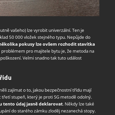
tně vašeho) lze vyrobit univerzální. Ten je
íklad 50 000 vložek stejného typu. Nepůjde do
několika pokusy lze
ovšem rozhodit stavítka
m problémem pro majitele bytu je, že metoda na
poškození. Velmi snadno tak tuto událost
řídu
ěli zajímat o to, jakou bezpečnostní třídu mají
t třetí stupeň, který je proti SG metodě odolný.
 tento údaj jasně deklarovat
. Někdy lze také
loupání do starého zámku zloděj nezanechá stopy.