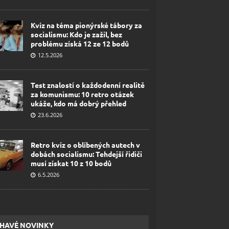
Kvíz na téma pionýrské tábory za
socialismu: Kdo je zažil, bez
problému získá 12 ze 12 bodů
12.5.2026
Test znalostí o každodenní realitě
za komunismu: 10 retro otázek
ukáže, kdo má dobrý přehled
23.6.2026
Retro kvíz o oblíbených autech v
dobách socialismu: Tehdejší řidiči
musí získat 10 z 10 bodů
6.5.2026
HAVÉ NOVINKY