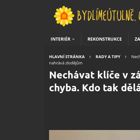
INTERIÉR
REKONSTRUKCE
Z
HLAVNÍ STRÁNKA
RADY A TIPY
Nech
nahrává zlodějům
Nechávat klíče v z
chyba. Kdo tak děl