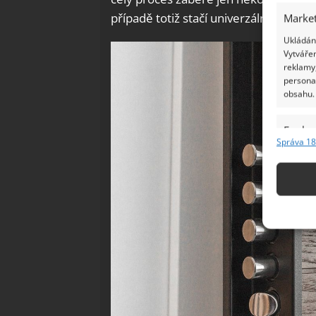
případě totiž stačí univerzální klíč a m
Market
Ukládání
Vytvářen
reklamy,
persona
obsahu.
Funkc
Správa 18
Přiřazov
Identifi
Použív
základ
Zajišt
odstra
Ukládá