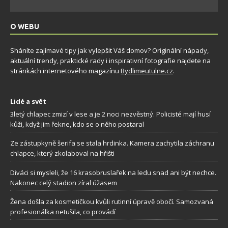
O WEBU
Sháníte zajímavé tipy jak vylepšit Váš domov? Originální nápady,
aktuální trendy, praktické rady i inspirativní fotografie najdete na
stránkách internetového magazínu
Bydlimeutulne.cz
.
Lidé a svět
3letý chlapec zmizí v lese a je 2 noci nezvěstný. Policisté mají husí
kůži, když jim řekne, kdo se o něho postaral
Ze zástupkyně šerifa se stala hrdinka. Kamera zachytila záchranu
chlapce, který zkolaboval na hřišti
Diváci si mysleli, že 16 krasobruslařek na ledu snad ani být nechce.
Nakonec celý stadion zíral úžasem
Žena došla za kosmetičkou kvůli rutinní úpravě obočí. Samozvaná
profesionálka netušila, co provádí