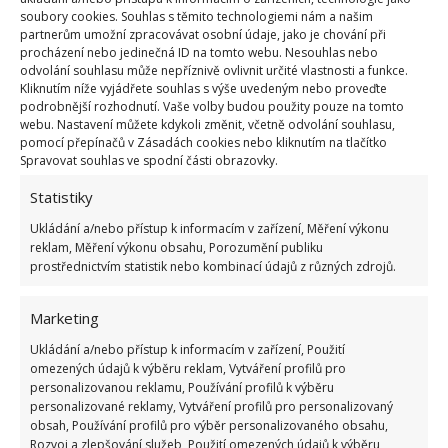
soubory cookies. Souhlas s těmito technologiemi nám a našim
partnerům umožní zpracovávat osobní údaje, jako je chování při
procházení nebo jedinečná ID na tomto webu. Nesouhlas nebo
odvolání souhlasu může nepříznivě ovlivnit určité vlastnosti a funkce.
Kliknutím níže vyjádřete souhlas s výše uvedeným nebo proveďte
Fotografie: Pxhere
podrobnější rozhodnutí. Vaše volby budou použity pouze na tomto
webu. Nastavení můžete kdykoli změnit, včetně odvolání souhlasu,
Ve výsledku vám tak levný papír pokryje méně
pomocí přepínačů v Zásadách cookies nebo kliknutím na tlačítko
Spravovat souhlas ve spodní části obrazovky.
potřeby než ty dražší. S tím souvisí také technologie
navíjení. Na jedné ruličce je tak ve výsledku méně
Statistiky
útržků rychle spotřebovaného materiálu. To jsou
Ukládání a/nebo přístup k informacím v zařízení, Měření výkonu
dva důvody,
proč levný papír velmi rychle ubývá
.
reklam, Měření výkonu obsahu, Porozumění publiku
prostřednictvím statistik nebo kombinací údajů z různých zdrojů.
Což vede k čemu? Ano, svižnému nákupu nového
balení. Ostatně odtud pochází přísloví „
Levně
Marketing
koupené, dvakrát placené“.
Tedy že levných věcí
Ukládání a/nebo přístup k informacím v zařízení, Použití
nakoupíte v krátkém čase větší množství kvůli větší
omezených údajů k výběru reklam, Vytváření profilů pro
spotřebě.
personalizovanou reklamu, Používání profilů k výběru
personalizované reklamy, Vytváření profilů pro personalizovaný
obsah, Používání profilů pro výběr personalizovaného obsahu,
Zdroj:
Xitrosti
Rozvoj a zlepšování služeb, Použití omezených údajů k výběru