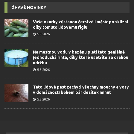
ŽHAVÉ NOVINKY
Vaše okurky zůstanou čerstvé i měsíc po sklizni
díky tomuto lidovému fíglu
5.8.2026
Na mastnou vodu v bazénu platí tato geniálně
jednoduchá finta, díky které ušetříte za drahou
údržbu
5.8.2026
Tato lidová past zachytí všechny mouchy a vosy
v domácnosti během pár desítek minut
5.8.2026