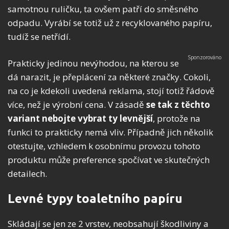
samotnou ruličku, ta ovšem patří do směsného
odpadu. Vyrábí se totiž už z recyklovaného papíru,
tudíž se netřídí.
Prakticky jedinou nevýhodou, na kterou se
dá narazit, je přeplácení za některé značky. Cokoli,
na co je kdekoli uvedená reklama, stojí totiž řádově
více, než je výrobní cena. V zásadě
se tak
z
těchto
variant nebojte vybrat ty levnější
, protože na
funkci to prakticky nemá vliv. Případně jich několik
otestujte, vzhledem k osobnímu provozu tohoto
produktu může preference spočívat ve skutečných
detailech.
Levné typy toaletního papíru
Skládají se jen ze 2 vrstev, neobsahují škodliviny a