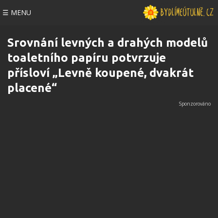
☰ MENU
Srovnání levných a drahých modelů
toaletního papíru potvrzuje
přísloví „Levně koupené, dvakrát
placené“