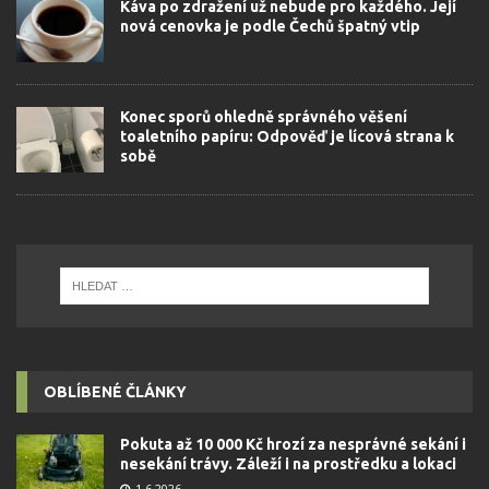
Káva po zdražení už nebude pro každého. Její
nová cenovka je podle Čechů špatný vtip
Konec sporů ohledně správného věšení
toaletního papíru: Odpověď je lícová strana k
sobě
OBLÍBENÉ ČLÁNKY
Pokuta až 10 000 Kč hrozí za nesprávné sekání i
nesekání trávy. Záleží i na prostředku a lokaci
1.6.2026