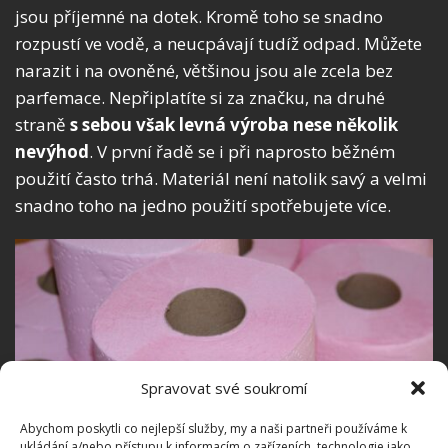
jsou příjemné na dotek. Kromě toho se snadno
rozpustí ve vodě, a neucpávají tudíž odpad. Můžete
narazit i na ovoněné, většinou jsou ale zcela bez
parfemace. Nepřiplatíte si za značku, na druhé
straně
s sebou však levná výroba nese několik
nevýhod
. V první řadě se i při naprosto běžném
použití často trhá. Materiál není natolik savý a velmi
snadno toho na jedno použití spotřebujete více.
Spravovat své soukromí
Abychom poskytli co nejlepší služby, my a naši partneři používáme k
ukládání a/nebo přístupu k informacím o zařízeních, technologie jako