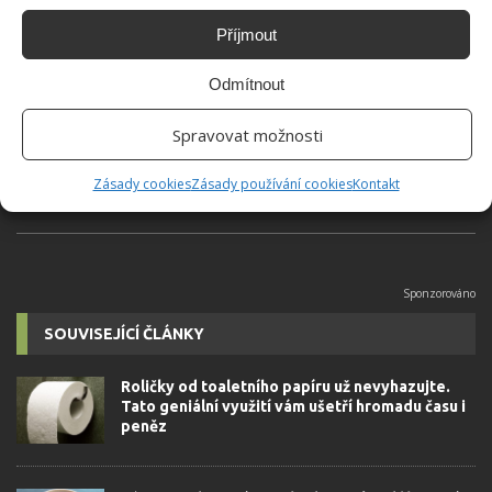
Příjmout
Jiří Kolář
Odmítnout
Absolvent České zemědělské
univerzity, který je již od malička
velkým kutilem. V podstatě vše, co je
Spravovat možnosti
možné najít v j...
[Více o autorovi]
Zásady cookies
Zásady používání cookies
Kontakt
SOUVISEJÍCÍ ČLÁNKY
Roličky od toaletního papíru už nevyhazujte.
Tato geniální využití vám ušetří hromadu času i
peněz