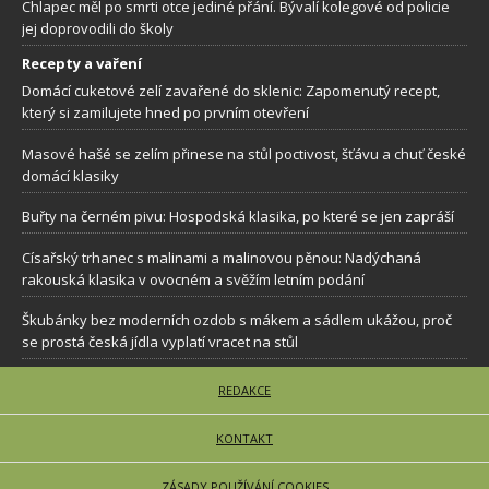
Chlapec měl po smrti otce jediné přání. Bývalí kolegové od policie
jej doprovodili do školy
Recepty a vaření
Domácí cuketové zelí zavařené do sklenic: Zapomenutý recept,
který si zamilujete hned po prvním otevření
Masové hašé se zelím přinese na stůl poctivost, šťávu a chuť české
domácí klasiky
Buřty na černém pivu: Hospodská klasika, po které se jen zapráší
Císařský trhanec s malinami a malinovou pěnou: Nadýchaná
rakouská klasika v ovocném a svěžím letním podání
Škubánky bez moderních ozdob s mákem a sádlem ukážou, proč
se prostá česká jídla vyplatí vracet na stůl
REDAKCE
KONTAKT
ZÁSADY POUŽÍVÁNÍ COOKIES