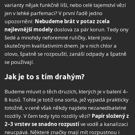
varianty nějak funkčně liší, nebo celé tajemství vězí
jen v lehké parfemaci? V první řadě jedno
upozornění:
Nebudeme brát v potaz zcela
nejlevnější modely
doslova za pár korun. Tedy ony
šedé a mnohdy neforemné ruličky, které jsou
skutečným kvalitativním dnem. Je v nich chlor a
olovo, špatně se rozpouští, zanáší odpady a špatně
se používají.
Jak je to s tím drahým?
Budeme mluvit o těch druzích, kterých je v balení 4–
8 kusů. Tohle je totiž ona sorta, jež vypadá prakticky
totožně, v ceně však někdy najdete nezanedbatelné
rozdíly. V čem tedy tyto rozdíly vězí?
Papír složený z
2–3 vrstev se snadno rozpustí
ve vodě a kanalizaci
neucpává. Některé značky mají mít rozpustnou i