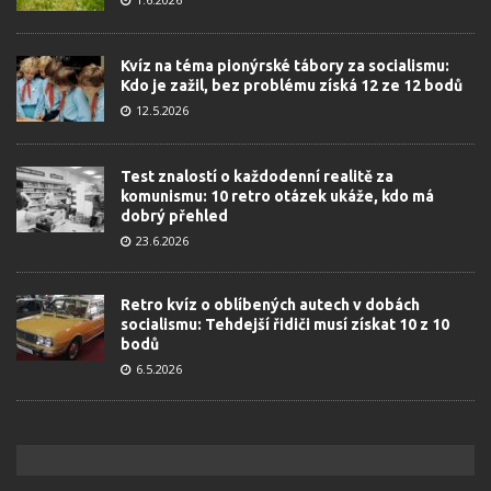
Kvíz na téma pionýrské tábory za socialismu:
Kdo je zažil, bez problému získá 12 ze 12 bodů
12.5.2026
Test znalostí o každodenní realitě za
komunismu: 10 retro otázek ukáže, kdo má
dobrý přehled
23.6.2026
Retro kvíz o oblíbených autech v dobách
socialismu: Tehdejší řidiči musí získat 10 z 10
bodů
6.5.2026