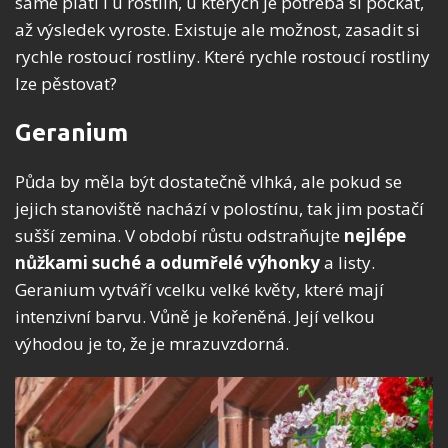
samé platí i u rostlin, u kterých je potřeba si počkat,
až výsledek vyroste. Existuje ale možnost, zasadit si
rychle rostoucí rostliny. Které rychle rostoucí rostliny
lze pěstovat?
Geranium
Půda by měla být dostatečně vlhká, ale pokud se
jejich stanoviště nachází v polostínu, tak jim postačí
sušší zemina. V období růstu odstraňujte
nejlépe
nůžkami suché a odumřelé výhonky
a listy.
Geranium vytváří vcelku velké květy, které mají
intenzivní barvu. Vůně je kořeněná. Její velkou
výhodou je to, že je mrazuvzdorná.