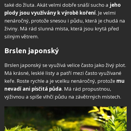
také do žluta. Akát velmi dobře snáší sucho a
jeho
plody jsou využívány k výrobě koření
. Je velmi
nenáročný, protože snesou i půdu, která je chudá na
živiny. Má rád slunná místa, která jsou krytá před
silným větrem.
Brslen japonský
Brslen japonský se využívá velice často jako živý plot.
Má krásné, lesklé listy a patří mezi často využívané
keře. Roste rychle a je vcelku nenáročný, protože
mu
nevadí ani písčitá půda
. Má rád propustnou,
výživnou a spíše vlhčí půdu na závětrných místech.