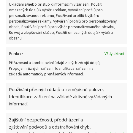
Ukládání a/nebo přístup k informacím v zařízení, Použití
omezených údajů k výběru reklam, Vytváření profilů pro
personalizovanou reklamu, Používání profilů k výběru
personalizované reklamy, Vytváření profilů pro personalizovaný
obsah, Používání profilů pro výběr personalizovaného obsahu,
Rozvoj a zlepšování služeb, Použití omezených údajů k výběru
obsahu.
Fotografie: Pixabay
Funkce
Vždy aktivní
Břečťan
Přiřazování a kombinování údajů z jiných zdrojů údajů,
Propojení různých zařízení, Identifikace zařízení na
základě automaticky přenášených informací.
Nejznámější plazivá rostlina, kterou můžete vidět
velice často. Je velmi snadný na pěstování a má rád
Používání přesných údajů o zeměpisné poloze,
polostín. Pokud se vám bude plazit po baráku,
Identifikace zařízení na základě aktivně vyžádaných
mějte na paměti, že
může snadno zalézt do trhlin
informací.
ve zdi
a zeď poškodit. Na zdi se uchytávají pomocí
příčepivých kořínků rostoucích ze spodní strany
Zajištění bezpečnosti, předcházení a
výhonů.
zjišťování podvodů a odstraňování chyb,