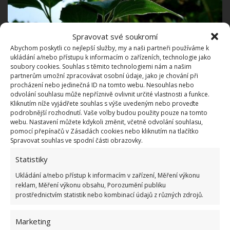
Spravovat své soukromí
Fotografie: Pixabay
Abychom poskytli co nejlepší služby, my a naši partneři používáme k
ukládání a/nebo přístupu k informacím o zařízeních, technologie jako
Polní javor
soubory cookies. Souhlas s těmito technologiemi nám a našim
partnerům umožní zpracovávat osobní údaje, jako je chování při
procházení nebo jedinečná ID na tomto webu. Nesouhlas nebo
Polní javor dosahuje výšky 5 až 15 metrů. Lze z něj
odvolání souhlasu může nepříznivě ovlivnit určité vlastnosti a funkce.
Kliknutím níže vyjádřete souhlas s výše uvedeným nebo proveďte
skvěle vytvořit živý plot a prořezává se velice dobře.
podrobnější rozhodnutí. Vaše volby budou použity pouze na tomto
Je odolný vůči chorobám a škůdcům.
Z čerstvých
webu. Nastavení můžete kdykoli změnit, včetně odvolání souhlasu,
pomocí přepínačů v Zásadách cookies nebo kliknutím na tlačítko
listů lze vytvořit salát
. Tekutina z jarních listů lze
Spravovat souhlas ve spodní části obrazovky.
používat na štípance od hmyzu.
Statistiky
Ukládání a/nebo přístup k informacím v zařízení, Měření výkonu
reklam, Měření výkonu obsahu, Porozumění publiku
prostřednictvím statistik nebo kombinací údajů z různých zdrojů.
Marketing