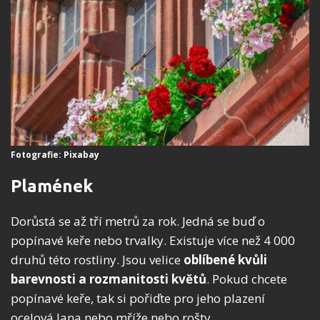
Fotografie: Pixabay
Plamének
Dorůstá se až tří metrů za rok. Jedná se buď o
popínavé keře nebo trvalky. Existuje více než 4 000
druhů této rostliny. Jsou velice
oblíbené kvůli
barevnosti a rozmanitosti květů
. Pokud chcete
popínavé keře, tak si pořiďte pro jeho plazení
ocelová lana nebo mříže nebo rošty.