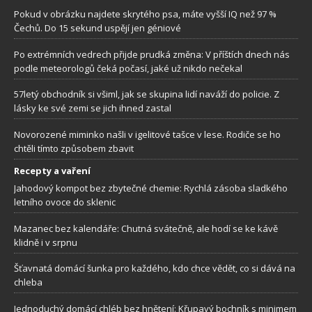
Pokud v obrázku najdete skrytého psa, máte vyšší IQ než 97 %
Čechů. Do 15 sekund uspějí jen géniové
Po extrémních vedrech přijde prudká změna: V příštích dnech nás
podle meteorologů čeká počasí, jaké už nikdo nečekal
57letý obchodník si všiml, jak se skupina lidí naváží do policie. Z
lásky ke své zemi se jich ihned zastal
Novorozené miminko našli v igelitové tašce v lese. Rodiče se ho
chtěli tímto způsobem zbavit
Recepty a vaření
Jahodový kompot bez zbytečné chemie: Rychlá zásoba sladkého
letního ovoce do sklenic
Mazanec bez kalendáře: Chutná svátečně, ale hodí se ke kávě
klidně i v srpnu
Šťavnatá domácí šunka pro každého, kdo chce vědět, co si dává na
chleba
Jednoduchý domácí chléb bez hnětení: Křupavý bochník s minimem