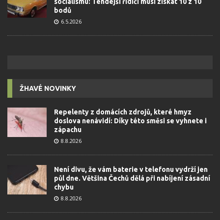
socialismu: Tehdejší řidiči musí získat 10 z 10
bodů
6.5.2026
ŽHAVÉ NOVINKY
Repelenty z domácích zdrojů, které hmyz
doslova nenávidí: Díky této směsi se vyhnete i
zápachu
8.8.2026
Není divu, že vám baterie v telefonu vydrží jen
půl dne. Většina Čechů dělá při nabíjení zásadní
chybu
8.8.2026