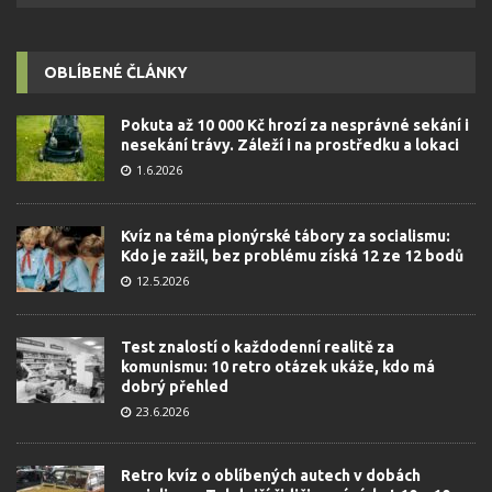
OBLÍBENÉ ČLÁNKY
Pokuta až 10 000 Kč hrozí za nesprávné sekání i
nesekání trávy. Záleží i na prostředku a lokaci
1.6.2026
Kvíz na téma pionýrské tábory za socialismu:
Kdo je zažil, bez problému získá 12 ze 12 bodů
12.5.2026
Test znalostí o každodenní realitě za
komunismu: 10 retro otázek ukáže, kdo má
dobrý přehled
23.6.2026
Retro kvíz o oblíbených autech v dobách