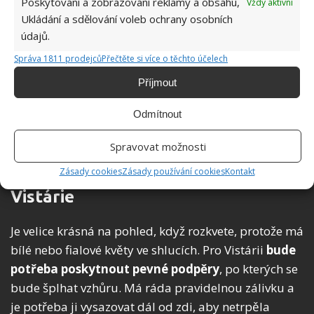
Poskytování a zobrazování reklamy a obsahu,
Vždy aktivní
Černý bez
Ukládání a sdělování voleb ochrany osobních
údajů.
Nalézt ho můžete i pod názvem kosmatice, bezinky
Správa 1811 prodejců
Přečtěte si více o těchto účelech
nebo smradinky. Používá se při zbavování toxinů z
Příjmout
těla. Má
mnoho pozitivních účinků na zdraví
. Lze
pěstovat jako léčivá rostlina a zároveň okrasná.
Odmítnout
Dorůstá až do výšky 5 metrů a potřebuje půdu
bohatou na živiny a pravidelné zalévání. Má rád
Spravovat možnosti
slunná místa.
Zásady cookies
Zásady používání cookies
Kontakt
Vistárie
Je velice krásná na pohled, když rozkvete, protože má
bílé nebo fialové květy ve shlucích. Pro Vistárii
bude
potřeba poskytnout pevné podpěry
, po kterých se
bude šplhat vzhůru. Má ráda pravidelnou zálivku a
je potřeba ji vysazovat dál od zdi, aby netrpěla