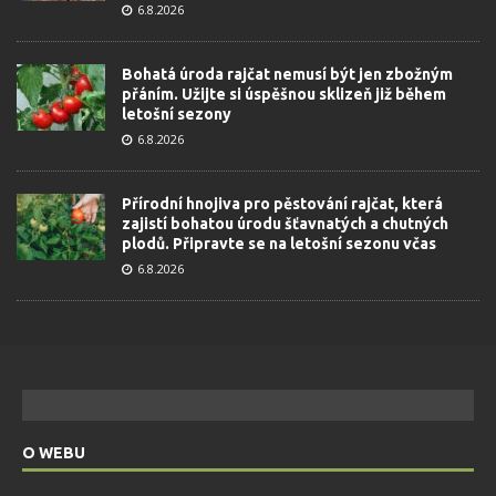
6.8.2026
Bohatá úroda rajčat nemusí být jen zbožným
přáním. Užijte si úspěšnou sklizeň již během
letošní sezony
6.8.2026
Přírodní hnojiva pro pěstování rajčat, která
zajistí bohatou úrodu šťavnatých a chutných
plodů. Připravte se na letošní sezonu včas
6.8.2026
O WEBU