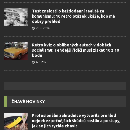
Test znalostí o každodenní realitě za
komunismu: 10 retro otázek ukáže, kdo má
dobrý přehled
23.6.2026
Retro kvíz o oblíbených autech v dobách
socialismu: Tehdejší řidiči musí získat 10 z 10
bodů
6.5.2026
ŽHAVÉ NOVINKY
Profesionální zahradnice vytvořila přehled
nejnebezpečnějších škůdců rostlin a postupy,
jak se jich rychle zbavit