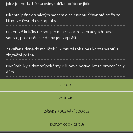
jak z jednoduché suroviny udělat pořádné jídlo
Pikantní pánev s mletým masem a zeleninou: Šťavnatá směs na
křupavé česnekové topinky
Cuketové kuličky nejsou jen nouzovka ze zahrady: Křupavé
sousto, po kterém se doma jen zapráší
Zavařená dýně do moučníků: Zimní zásoba bez konzervantů a
zbytečné práce
Pivní rohlíky z domácí pekárny: Křupavé pečivo, které provoní celý
dům
REDAKCE
KONTAKT
ZÁSADY POUŽÍVÁNÍ COOKIES
ZÁSADY COOKIES (EU)