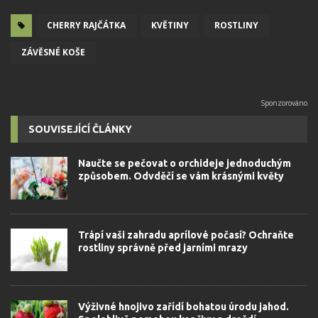
CHERRY RAJČÁTKA
KVĚTINY
ROSTLINY
ZÁVĚSNÉ KOŠE
SOUVISEJÍCÍ ČLÁNKY
Naučte se pečovat o orchideje jednoduchým
způsobem. Odvděčí se vám krásnými květy
Trápí vaši zahradu aprílové počasí? Ochraňte
rostliny správně před jarními mrazy
Výživné hnojivo zařídí bohatou úrodu jahod.