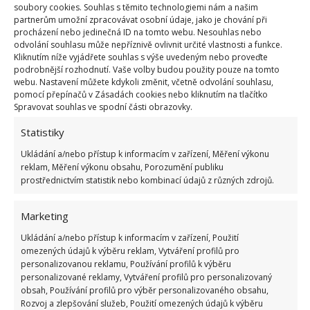
soubory cookies. Souhlas s těmito technologiemi nám a našim
partnerům umožní zpracovávat osobní údaje, jako je chování při
procházení nebo jedinečná ID na tomto webu. Nesouhlas nebo
odvolání souhlasu může nepříznivě ovlivnit určité vlastnosti a funkce.
Kliknutím níže vyjádřete souhlas s výše uvedeným nebo proveďte
Begónie
podrobnější rozhodnutí. Vaše volby budou použity pouze na tomto
webu. Nastavení můžete kdykoli změnit, včetně odvolání souhlasu,
pomocí přepínačů v Zásadách cookies nebo kliknutím na tlačítko
Begonie jsou ideální rostlinou pro stinná místa. Kvete
Spravovat souhlas ve spodní části obrazovky.
nepřetržitě v létě i na podzim a v odstínech růžové,
Statistiky
červené a bílé. Begonie vyžadují vlhkou půdu, ale ne
Ukládání a/nebo přístup k informacím v zařízení, Měření výkonu
přemočenou, protože rostlina je náchylná ke kořenové
reklam, Měření výkonu obsahu, Porozumění publiku
hnilobě.
prostřednictvím statistik nebo kombinací údajů z různých zdrojů.
Marketing
Ukládání a/nebo přístup k informacím v zařízení, Použití
omezených údajů k výběru reklam, Vytváření profilů pro
personalizovanou reklamu, Používání profilů k výběru
personalizované reklamy, Vytváření profilů pro personalizovaný
obsah, Používání profilů pro výběr personalizovaného obsahu,
Rozvoj a zlepšování služeb, Použití omezených údajů k výběru