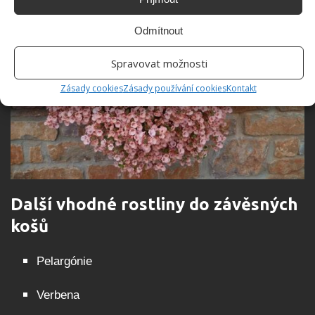
Odmítnout
Spravovat možnosti
Zásady cookies
Zásady používání cookies
Kontakt
Další vhodné rostliny do závěsných
košů
Pelargónie
Verbena