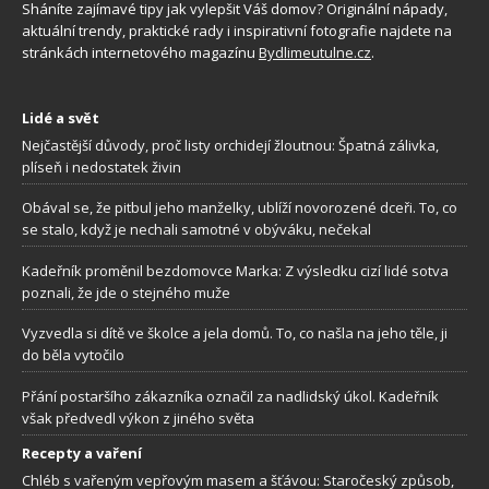
Sháníte zajímavé tipy jak vylepšit Váš domov? Originální nápady,
aktuální trendy, praktické rady i inspirativní fotografie najdete na
stránkách internetového magazínu
Bydlimeutulne.cz
.
Lidé a svět
Nejčastější důvody, proč listy orchidejí žloutnou: Špatná zálivka,
plíseň i nedostatek živin
Obával se, že pitbul jeho manželky, ublíží novorozené dceři. To, co
se stalo, když je nechali samotné v obýváku, nečekal
Kadeřník proměnil bezdomovce Marka: Z výsledku cizí lidé sotva
poznali, že jde o stejného muže
Vyzvedla si dítě ve školce a jela domů. To, co našla na jeho těle, ji
do běla vytočilo
Přání postaršího zákazníka označil za nadlidský úkol. Kadeřník
však předvedl výkon z jiného světa
Recepty a vaření
Chléb s vařeným vepřovým masem a šťávou: Staročeský způsob,