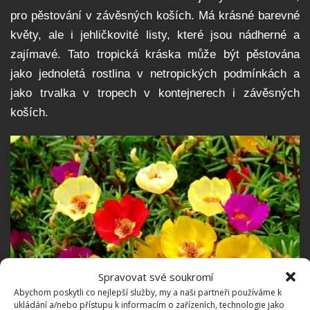
pro pěstování v závěsných koších. Má krásné barevné
květy, ale i jehličkovité listy, které jsou nádherné a
zajímavé. Tato tropická kráska může být pěstována
jako jednoletá rostlina v netropických podmínkách a
jako trvalka v tropech v kontejnerech i závěsných
koších.
Spravovat své soukromí
Abychom poskytli co nejlepší služby, my a naši partneři používáme k
ukládání a/nebo přístupu k informacím o zařízeních, technologie jako