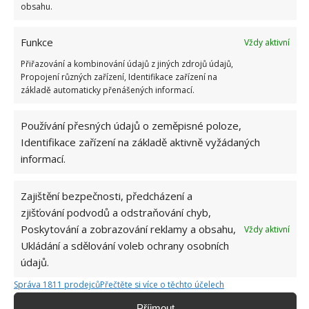
obsahu.
Funkce
Vždy aktivní
Přiřazování a kombinování údajů z jiných zdrojů údajů,
Propojení různých zařízení, Identifikace zařízení na
základě automaticky přenášených informací.
Používání přesných údajů o zeměpisné poloze,
Ostruhatka (Diascia)
Identifikace zařízení na základě aktivně vyžádaných
informací.
Diascia je další závěsná rostlina, kterou můžete
pěstovat. Tato krátkodobá trvalka je často pěstována
Zajištění bezpečnosti, předcházení a
jako roční, je mrazuvzdorná v teplejších zónách. Její
zjišťování podvodů a odstraňování chyb,
krásné barevné květy jsou spíše malé, ale jasných
Poskytování a zobrazování reklamy a obsahu,
Vždy aktivní
Ukládání a sdělování voleb ochrany osobních
barev.
údajů.
Správa 1811 prodejců
Přečtěte si více o těchto účelech
Příjmout