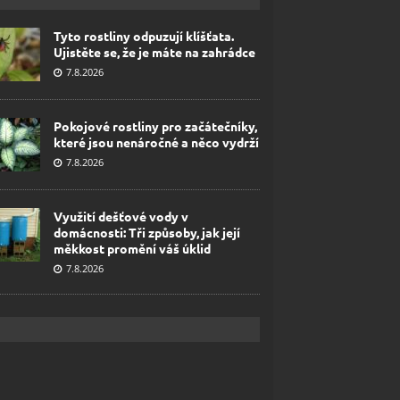
Tyto rostliny odpuzují klíšťata.
Ujistěte se, že je máte na zahrádce
7.8.2026
Pokojové rostliny pro začátečníky,
které jsou nenáročné a něco vydrží
7.8.2026
Využití dešťové vody v
domácnosti: Tři způsoby, jak její
měkkost promění váš úklid
7.8.2026