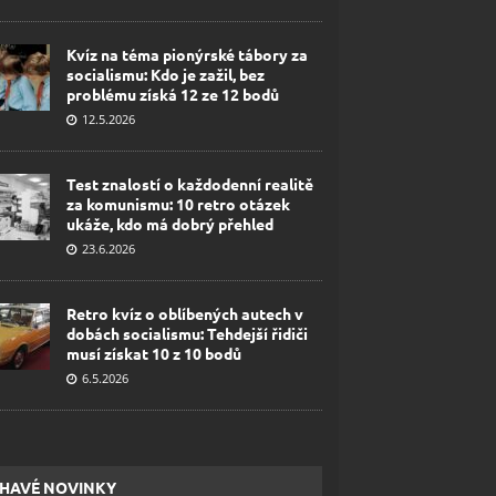
Kvíz na téma pionýrské tábory za
socialismu: Kdo je zažil, bez
problému získá 12 ze 12 bodů
12.5.2026
Test znalostí o každodenní realitě
za komunismu: 10 retro otázek
ukáže, kdo má dobrý přehled
23.6.2026
Retro kvíz o oblíbených autech v
dobách socialismu: Tehdejší řidiči
musí získat 10 z 10 bodů
6.5.2026
HAVÉ NOVINKY