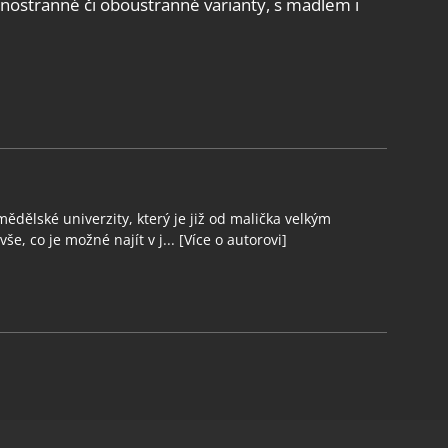
ednostranné či oboustranné varianty, s madlem i
ědělské univerzity, který je již od malička velkým
še, co je možné najít v j...
[Více o autorovi]