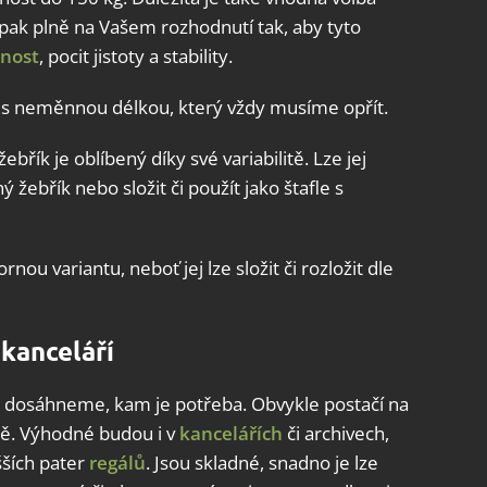
ní a sdělování voleb ochrany osobních údajů.
je pak plně na Vašem rozhodnutí tak, aby tyto
nost
, pocit jistoty a stability.
l s neměnnou délkou, který vždy musíme opřít.
ebřík je oblíbený díky své variabilitě. Lze jej
žebřík nebo složit či použít jako štafle s
nou variantu, neboť jej lze složit či rozložit dle
kanceláří
i dosáhneme, kam je potřeba. Obvykle postačí na
tě. Výhodné budou i v
kancelářích
či archivech,
šších pater
regálů
. Jsou skladné, snadno je lze