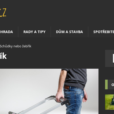
AHRADA
RADY A TIPY
DŮM A STAVBA
SPOTŘEBIT
Schůdky nebo žebřík
ík
O