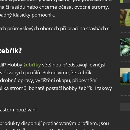
kna či fasádu nebo chceme očesat ovocné stromy,
adný klasický pomocník.
ných průmyslových oborech při práci na stavbách či
žebřík?
zdíl? Hobby
žebříky
většinou představují levnější
vařovaných profilů. Pokud víme, že žebřík
drobné opravy, vyčištění okapů, připevnění
ka stromů, bohatě postačí hobby žebřík. I takový
 častém používání.
vé produkty disponují protlačovaným profilem. Jsou