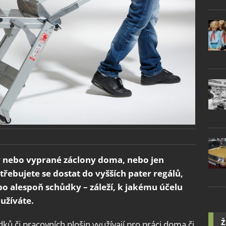
y nebo vyprané záclony doma, nebo jen
třebujete se dostat do vyšších pater regálů,
o alespoň schůdky – záleží, k jakému účelu
užíváte.
Ž
ů či pracovních plošin využívají pro práci doma či