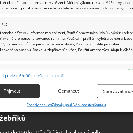
a štaflemi. Ty jsou konstrukčně řešeny jako dva
 a/nebo přístup k informacím v zařízení, Měření výkonu reklam, Měření výkonu
Porozumění publiku prostřednictvím statistik nebo kombinací údajů z různých zdr
 v horním konci pomocí pohyblivého kloubu. Tím
ko u běžných žebříků. Obvykle se štafle využívají
ing
až 4 m. Jsou výhodné tam, kde je třeba se
 a/nebo přístup k informacím v zařízení, Použití omezených údajů k výběru rekla
dolů. Dřevěné štafle jsou vděčnou malířskou
í profilů pro personalizovanou reklamu, Používání profilů k výběru personalizov
tětka do ruky!
 Vytváření profilů pro personalizovaný obsah, Používání profilů pro výběr
lizovaného obsahu, Rozvoj a zlepšování služeb, Použití omezených údajů k výběr
t nebo ocel. Plastové žebříky naleznou využití
 například ve farmaceutickém nebo chemickém
e
Vžd
jvhodnější pro elektrikářské práce, protože
11 prodejců
Přečtěte si více o těchto účelech
ání a kombinování údajů z jiných zdrojů údajů, Propojení různých zařízení,
kace zařízení na základě automaticky přenášených informací.
Spravovat mož
Příjmout
Odmítnout
y nebo zejména plošiny. Jsou totiž snáze
ání přesných údajů o zeměpisné poloze, Identifikace zařízení na
a stabilnější.
Zásady cookies
Zásady používání cookies
Kontakt
ě aktivně vyžádaných informací.
 žebříků
ění bezpečnosti, předcházení a zjišťování podvodů a
ňování chyb, Poskytování a zobrazování reklamy a obsahu,
Vžd
ost do 150 kg. Důležitá je také vhodná volba