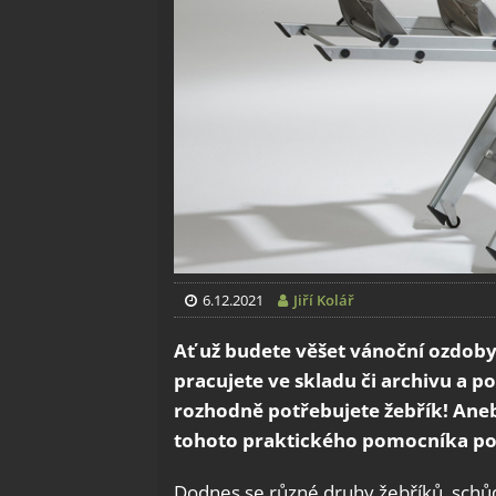
6.12.2021
Jiří Kolář
Ať už budete věšet vánoční ozdob
pracujete ve skladu či archivu a po
rozhodně potřebujete žebřík! Aneb
tohoto praktického pomocníka po
Dodnes se různé druhy žebříků, schůdk