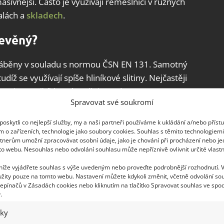
masivnější. Často je využívají řemeslníci v různých
alách a
skladech
.
řevěný?
vyráběny v souladu s normou ČSN EN 131. Samotný
íž se využívají spíše hliníkové slitiny. Nejčastěji
kem jsou měď, která zvyšuje tvrdost a pevnost,
Spravovat své soukromí
é žebříky nebo i schůdky jsou lehké, rychle
uhou životnost a jsou vysoce odolné.
oskytli co nejlepší služby, my a naši partneři používáme k ukládání a/nebo příst
m o zařízeních, technologie jako soubory cookies. Souhlas s těmito technologiem
tnerům umožní zpracovávat osobní údaje, jako je chování při procházení nebo j
u naprosto tradiční, nicméně dnes už málo
to webu. Nesouhlas nebo odvolání souhlasu může nepříznivě ovlivnit určité vlastn
opotřebení, a proto se dnes od něj ustupuje.
 níže vyjádřete souhlas s výše uvedeným nebo proveďte podrobnější rozhodnutí. 
tafle, které lze využít v různých
dílnách
.
žity pouze na tomto webu. Nastavení můžete kdykoli změnit, včetně odvolání so
epínačů v Zásadách cookies nebo kliknutím na tlačítko Spravovat souhlas ve spod
 opře o stěnu, případně
regál
nebo jiný předmět
.
ěná rovina, po které se dá šplhat dál nahoru.
iky