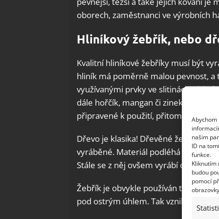
pevnější, těžší a také jejich kování je 
oborech, zaměstnanci ve výrobních h
Hliníkový žebřík, nebo d
Kvalitní hliníkové žebříky musí být 
hliník má poměrně malou pevnost, a tud
využívanými prvky ve slitinách s hliní
dále hořčík, mangan či zinek. Hliníkov
připravené k použití, přitom mají dlo
Abychom p
informací
našim par
Dřevo je klasika! Dřevěné žebříky jso
ID na tom
vyráběné. Materiál podléhá rychlému 
funkce.
Kliknutím
Stále se z něj ovšem vyrábí oblíbené š
budou pou
pomocí př
Žebřík je obvykle používán tak, že se
obrazovky
pod ostrým úhlem. Tak vznikne naklon
Statist