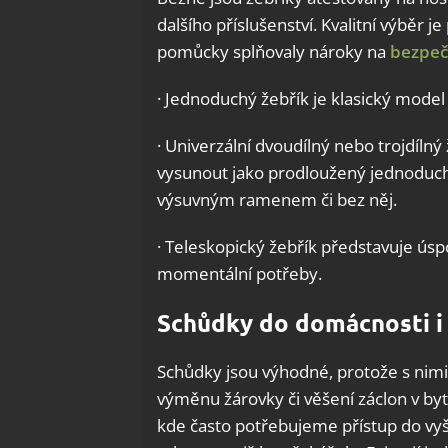
Ukládá
dalšího příslušenství. Kvalitní výběr 
pomůcky splňovaly nároky na
bezpeč
· Jednoduchý žebřík je klasický mode
· Univerzální dvoudílný nebo trojdílný ž
vysunout jako prodloužený jednoduchý 
výsuvným ramenem či bez něj.
· Teleskopický žebřík představuje úspor
momentální potřeby.
Schůdky do domácnosti i 
Schůdky jsou výhodné, protože s nim
výměnu žárovky či věšení záclon v by
kde často potřebujeme přístup do vy