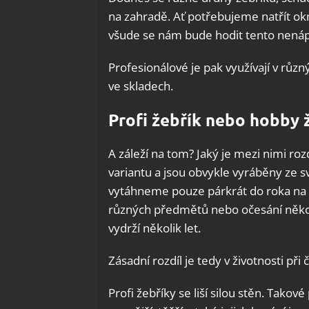
na zahradě. Ať potřebujeme natřít o
všude se nám bude hodit tento nenáp
Profesionálové je pak využívají v růz
ve skladech.
Profi žebřík nebo hobby 
A záleží na tom? Jaký je mezi nimi ro
variantu a jsou obvykle vyráběny ze s
vytáhneme pouze párkrát do roka na 
různých předmětů nebo očesání několi
vydrží několik let.
Zásadní rozdíl je tedy v životnosti při
Profi žebříky se liší silou stěn. Tako