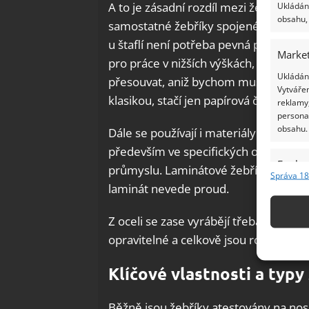
A to je zásadní rozdíl mezi žebříkem 
Ukládání
obsahu, 
samostatné žebříky spojené navzájem
u štaflí není potřeba pevná podpěra ja
Market
pro práce v nižších výškách, kolem 2 
Ukládání
přesouvat, aniž bychom museli slézt 
Vytvářen
klasikou, stačí jen papírová čepice a š
reklamy,
persona
obsahu.
Dále se používají i materiály jako plas
především ve specifických oborech,
Funkc
průmyslu. Laminátové žebříky jsou ne
Správa 18
Přiřazov
laminát nevede proud.
Identifi
Z oceli se zase vyrábějí třeba schůdk
Použív
opravitelné a celkově jsou robustnější 
základ
Klíčové vlastnosti a typy
Zajišt
odstra
Běžně jsou žebříky atestovány na nosn