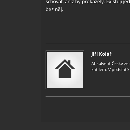
schovat, aniž by překážely. Existují j
bez něj.
Jiří Kolář
Absolvent České zem
kutilem. V podstatě v