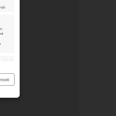
ojů.
m,
ané
u
y aktivní
nosti
y aktivní