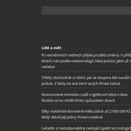
Lidé a svět
Po extrémních vedrech přijde prudká změna: V příš
dnech nás podle meteorologů čeká počasí, jaké už 
nečekal
57letý obchodník si všiml, jak se skupina lidí naváží
policie. Z lásky ke své zemi se jich ihned zastal
Novorozené miminko našli v igelitové tašce v lese.
Rodiče se ho chtěli tímto způsobem zbavit
Díky mateřské dovolené měla získat až 2 000 000 Kč
Malý detail její plány ihned rozebral
Letadlo si nezodpovědný cestující spletl se zoologi