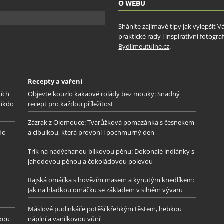
O WEBU
Sháníte zajímavé tipy jak vylepšit 
praktické rady i inspirativní fotog
Bydlimeutulne.cz
.
Recepty a vaření
tích
Objevte kouzlo kakaové rolády bez mouky: Snadný
nikdo
recept pro každou příležitost
Zázrak z Olomouce: Tvarůžková pomazánka s česnekem
 do
a cibulkou, která provoní i pochmurný den
Trik na nadýchanou bílkovou pěnu: Dokonalé indiánky s
jahodovou pěnou a čokoládovou polevou
Rajská omáčka s hovězím masem a kynutým knedlíkem:
.
Jak na hladkou omáčku se základem v silném vývaru
Máslové pudinkáče potěší křehkým těstem, hebkou
ckou
náplní a vanilkovou vůní