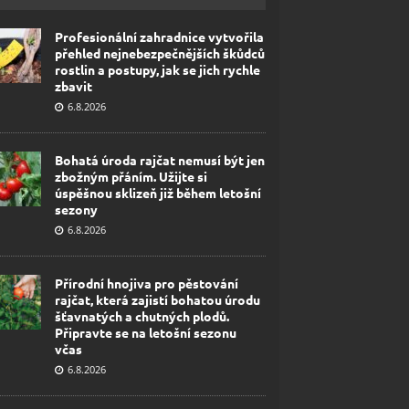
Profesionální zahradnice vytvořila
přehled nejnebezpečnějších škůdců
rostlin a postupy, jak se jich rychle
zbavit
6.8.2026
Bohatá úroda rajčat nemusí být jen
zbožným přáním. Užijte si
úspěšnou sklizeň již během letošní
sezony
6.8.2026
Přírodní hnojiva pro pěstování
rajčat, která zajistí bohatou úrodu
šťavnatých a chutných plodů.
Připravte se na letošní sezonu
včas
6.8.2026