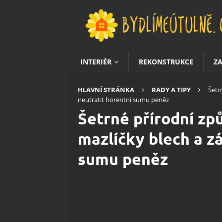
INTERIÉR
REKONSTRUKCE
Z
HLAVNÍ STRÁNKA
RADY A TIPY
Šetr
neutratit horentní sumu peněz
Šetrné přírodní zp
mazlíčky blech a z
sumu peněz