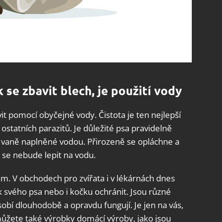
 se zbavit blech, je použití vody
t pomocí obyčejné vody. Čistota je ten nejlepší
i ostatních parazitů. Je důležité psa pravidelně
 vaně naplněné vodou. Přirozeně se opláchne a
t se nebude lepit na vodu.
ám. V obchodech pro zvířata i v lékárnách dnes
 svého psa nebo i kočku ochránit. Jsou různé
obí dlouhodobě a opravdu fungují. Je jen na vás,
můžete také výrobky domácí výroby, jako jsou