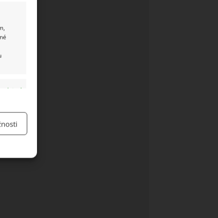
m,
ané
u
y aktivní
nosti
y aktivní