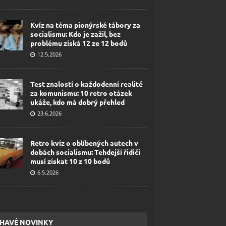
Kvíz na téma pionýrské tábory za
socialismu: Kdo je zažil, bez
problému získá 12 ze 12 bodů
12.5.2026
Test znalostí o každodenní realitě
za komunismu: 10 retro otázek
ukáže, kdo má dobrý přehled
23.6.2026
Retro kvíz o oblíbených autech v
dobách socialismu: Tehdejší řidiči
musí získat 10 z 10 bodů
6.5.2026
HAVÉ NOVINKY