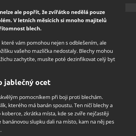
nelze ale popřít, že zvířátko nedělá pouze
lém. V letních měsících si mnoho majitelů
přítomnost blech.
nt, které vám pomohou nejen s odblešením, ale
kožíšku vašeho mazlíčka nedostaly. Blechy mohou
ichu zachytíte, musíte poté dezinfikovat celý byt
 jablečný ocet
skvělým pomocníkem při boji proti blechám.
slík, kterého má banán spoustu. Ten ničí blechy a
koberce, zkrátka místa, kde se zvíře nejčastěji
ste banánovou slupku dali na místo, kam na něj pes
.