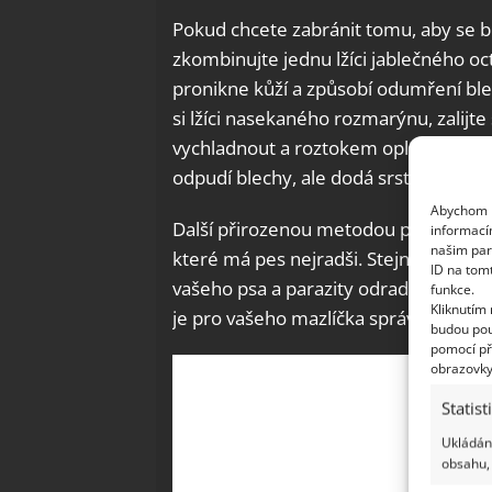
Pokud chcete zabránit tomu, aby se b
zkombinujte jednu lžíci jablečného o
pronikne kůží a způsobí odumření ble
si lžíci nasekaného rozmarýnu, zalijte
vychladnout a roztokem opláchněte s
odpudí blechy, ale dodá srsti svěží vůn
Abychom p
Další přirozenou metodou prevence bl
informací
našim par
které má pes nejradši. Stejně jako u
ID na tom
vašeho psa a parazity odradí. Nezapom
funkce.
Kliknutím
je pro vašeho mazlíčka správná.
budou pou
pomocí př
obrazovky
Statist
Ukládání
obsahu, 