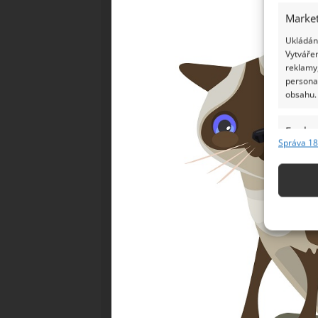
Market
Ukládání
Vytvářen
reklamy,
persona
obsahu.
Funkc
Správa 18
Přiřazov
Identifi
Použív
základ
Zajišt
odstra
Ukládá