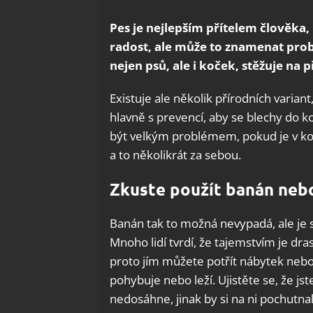
Pes je nejlepším přítelem člověka, 
radost, ale může to znamenat prob
nejen psů, ale i koček, stěžuje na 
Existuje ale několik přírodních varia
hlavně s prevencí, aby se blechy do 
být velkým problémem, pokud je v kož
a to několikrát za sebou.
Zkuste použít banán nebo
Banán tak to možná nevypadá, ale je 
Mnoho lidí tvrdí, že tajemstvím je dra
proto jím můžete potřít nábytek nebo 
pohybuje nebo leží. Ujistěte se, že j
nedosáhne, jinak by si na ni pochutnal