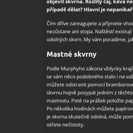
objevit skvrna. Rozlitý čaj, káva 
případě dělat? Hlavní je nepanikař
Čím dříve zareagujete a přijmete vhod
nezůstane ani stopa. Naštěstí existuj
odolných skvrn. My vám poradíme, jak
Mastné skvrny
Podle Murphyho zákona vždycky kraj
se vám něco podobného stalo i na vaší
můžete odstranit pomocí bramborové
skvrnu hojně posypat jedním z těchto
mastnotu. Poté na prášek položte papír
Po několika hodinách můžete papírovo
je skvrna skutečně odolná, může pomo
otřete nečistoty.