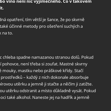
nebo víno není nic výjimečného. Co v takovém
it.
ná opatření, tím větší je šance, že po skvrně
í také účinné metody pro ošetření suchých a
 na to.
íc chleba spadne namazanou stranou dolů. Pokud
 pohovce, není třeba si zoufat. Mastné skvrny
 mouky, mastku nebo práškové křídy. Stačí
 prostředků – každý z nich dokonale absorbuje
ovou utěrku a jemně ji stačte a něčím ji zatižte.
u utěrku odstranit a místo důkladně vysát. Pokud
ci také alkohol. Naneste jej na hadřík a jemně