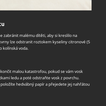
tu
je zabránit malému dítěti, aby si kreslilo na
rny lze odstranit roztokem kyseliny citronové (5
 kolínská voda.
skončit malou katastrofou, pokud se vám vosk
ostkami ledu a poté odstraňte vosk z povrchu.
i položíte hedvábný papír a přejedete jej nahřátou