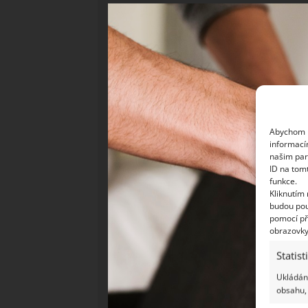
Abychom p
informací
našim par
ID na tom
funkce.
Kliknutím
budou pou
pomocí př
obrazovky
Statist
Ukládání
obsahu, 