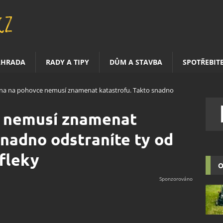
AHRADA
RADY A TIPY
DŮM A STAVBA
SPOTŘEBIT
na na pohovce nemusí znamenat katastrofu. Takto snadno
e nemusí znamenat
snadno odstraníte ty od
 fleky
O