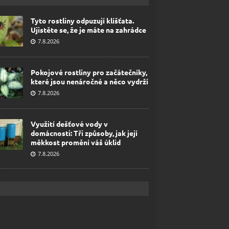
Tyto rostliny odpuzují klíšťata.
Ujistěte se, že je máte na zahrádce
7.8.2026
Pokojové rostliny pro začátečníky,
které jsou nenáročné a něco vydrží
7.8.2026
Využití dešťové vody v
domácnosti: Tři způsoby, jak její
měkkost promění váš úklid
7.8.2026