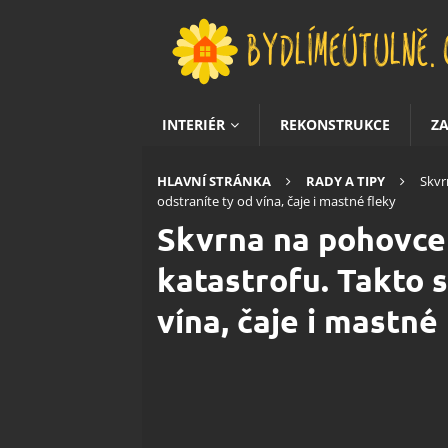
INTERIÉR
REKONSTRUKCE
Z
HLAVNÍ STRÁNKA
RADY A TIPY
Skvr
odstraníte ty od vína, čaje i mastné fleky
Skvrna na pohovc
katastrofu. Takto 
vína, čaje i mastné