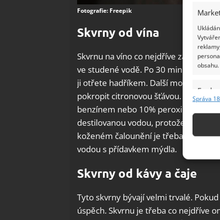
Fotografie: Freepik
Market
Ukládání
Skvrny od vína
Vytvářen
reklamy,
Skvrnu na víno co nejdříve zasypte si
persona
obsahu.
ve studené vodě. Po 30 minutách sk
ji otřete hadříkem. Další možností j
Funkc
pokropit citronovou šťávou. Zaschlé a
Správa 18
Přiřazov
benzínem nebo 10% peroxidem vodíku
Identifi
destilovanou vodou, protože voda z 
koženém čalounění je třeba setřít pa
Použív
vodou s přídavkem mýdla.
základ
Skvrny od kávy a čaje
Zajišt
odstra
Tyto skvrny bývají velmi trvalé. Pokud
Ukládá
úspěch. Skvrnu je třeba co nejdříve 