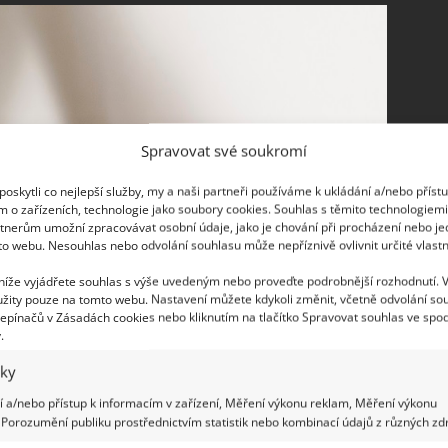
Spravovat své soukromí
oskytli co nejlepší služby, my a naši partneři používáme k ukládání a/nebo příst
m o zařízeních, technologie jako soubory cookies. Souhlas s těmito technologiem
tnerům umožní zpracovávat osobní údaje, jako je chování při procházení nebo j
to webu. Nesouhlas nebo odvolání souhlasu může nepříznivě ovlivnit určité vlastn
 níže vyjádřete souhlas s výše uvedeným nebo proveďte podrobnější rozhodnutí. 
žity pouze na tomto webu. Nastavení můžete kdykoli změnit, včetně odvolání so
epínačů v Zásadách cookies nebo kliknutím na tlačítko Spravovat souhlas ve spod
.
iky
 a/nebo přístup k informacím v zařízení, Měření výkonu reklam, Měření výkonu
Porozumění publiku prostřednictvím statistik nebo kombinací údajů z různých zdr