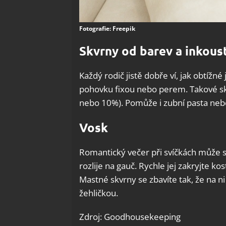
Fotografie: Freepik
Skvrny od barev a inkous
Každý rodič jistě dobře ví, jak obtížné 
pohovku fixou nebo perem. Takové skv
nebo 10%). Pomůže i zubní pasta nebo
Vosk
Romantický večer při svíčkách může 
rozlije na gauč. Rychle jej zakryjte k
Mastné skvrny se zbavíte tak, že na n
žehličkou.
Zdroj: Goodhousekeeping