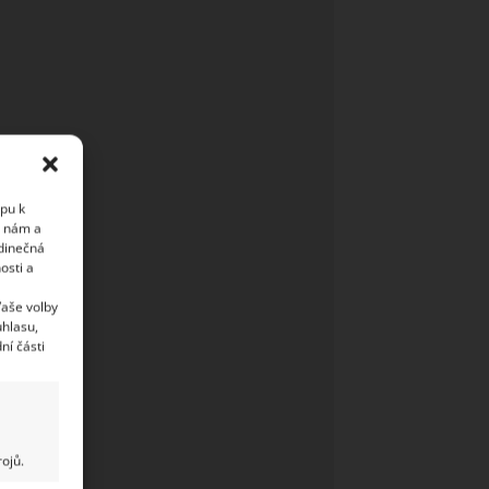
upu k
i nám a
edinečná
osti a
Vaše volby
uhlasu,
ní části
ojů.