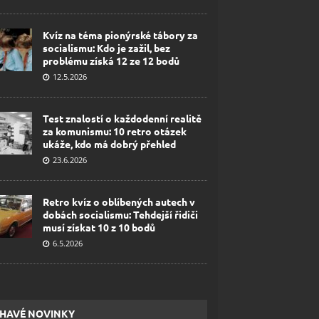
Kvíz na téma pionýrské tábory za
socialismu: Kdo je zažil, bez
problému získá 12 ze 12 bodů
12.5.2026
Test znalostí o každodenní realitě
za komunismu: 10 retro otázek
ukáže, kdo má dobrý přehled
23.6.2026
Retro kvíz o oblíbených autech v
dobách socialismu: Tehdejší řidiči
musí získat 10 z 10 bodů
6.5.2026
HAVÉ NOVINKY